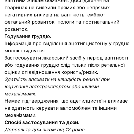
вагітним жінкам обмежені. Дослідження на
тваринах не виявили прямих або непрямих
негативних впливів на вагітність, ембріо-
фетальний розвиток, пологи та постнатальний
розвиток.
Годування груддю.
Інформація про виділення ацетилцистеїну у грудне
молоко відсутня.
Застосовувати лікарський засіб у період вагітності
або годування груддю слід тільки після ретельної
оцінки співвідношення користь/ризик.
Здатність впливати на швидкість реакції при
керуванні автотранспортом або іншими
механізмами.
Немає підтвердження, що ацетилцистеїн впливає
на здатність керувати автомобілем та іншими
механізмами.
Спосіб застосування та дози.
Дорослі та діти віком від 12 років