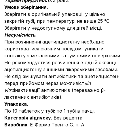
Термін придатності.
3 роки.
Умови зберігання.
Зберігати в оригінальній упаковці, у щільно
закритій тубі, при температурі не вище 25 °С.
Зберігати у недоступному для дітей місці.
Несумісність.
При розчиненні ацетилцистеїну необхідно
користуватися скляним посудом, уникати
контакту з металевими та гумовими поверхнями.
Не рекомендується розчинення в одній склянці
ацетилцистеїну з iншими лікарськими засобами.
Не слід змішувати антибіотики та ацетилцистеїн
перед прийомом через можливість
in
vitro
інактивації антибіотиків (переважно β-
лактамних антибіотиків).
Упаковка.
По 10 таблеток у тубі; по 1 тубі в пачці.
Категорія відпуску.
Без рецепта.
Виробник.
Е-Фарма Тренто С. п. А.