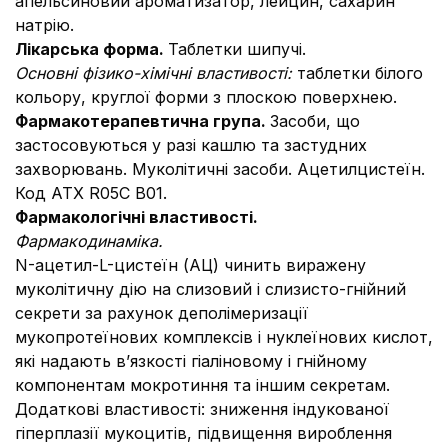
апельсиновий ароматизатор, лейцин, сахарин
натрію.
Лікарська форма.
Таблетки шипучі.
Основні фізико-хімічні властивості:
таблетки білого
кольору, круглої форми з плоскою поверхнею.
Фармакотерапевтична група.
Засоби, що
застосовуються у разі кашлю та застудних
захворювань. Муколітичні засоби. Ацетилцистеїн.
Код АТХ R05C B01.
Фармакологічні властивості.
Фармакодинаміка.
N-ацетил-L-цистеїн (АЦ) чинить виражену
муколітичну дію на слизовий і слизисто-гнійний
секрети за рахунок деполімеризації
мукопротеїнових комплексів і нуклеїнових кислот,
які надають в’язкості гіаліновому і гнійному
компонентам мокротиння та іншим секретам.
Додаткові властивості: зниження індукованої
гіперплазії мукоцитів, підвищення вироблення