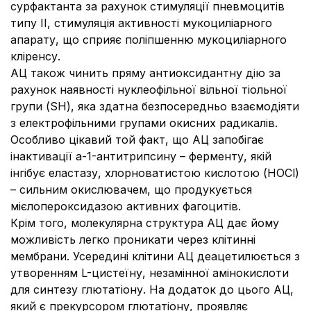
сурфактанта за рахунок стимуляції пневмоцитів
типу II, стимуляція активності мукоциліарного
апарату, що сприяє поліпшенню мукоциліарного
кліренсу.
АЦ також чинить пряму антиоксидантну дію за
рахунок наявності нуклеофільної вільної тіольної
групи (SH), яка здатна безпосередньо взаємодіяти
з електрофільними групами окисних радикалів.
Особливо цікавий той факт, що АЦ запобігає
інактивації a-1-антитрипсину – ферменту, якій
інгібує еластазу, хлорноватистою кислотою (HOCl)
– сильним окислювачем, що продукується
мієлопероксидазою активних фагоцитів.
Крім того, молекулярна структура АЦ дає йому
можливість легко проникати через клітинні
мембрани. Усередині клітини АЦ деацетилюється з
утворенням L-цистеїну, незамінної амінокислоти
для синтезу глютатіону. На додаток до цього АЦ,
який є прекурсором глютатіону, проявляє