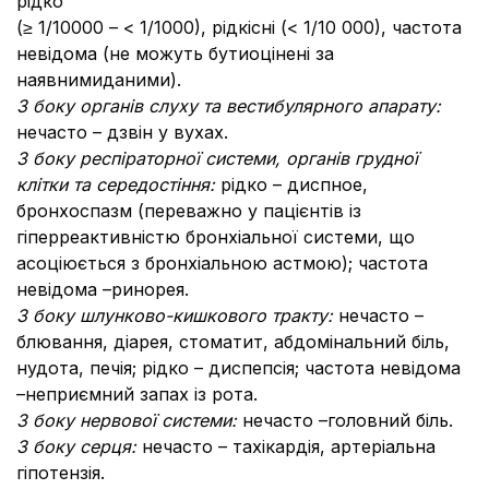
рідко
(≥ 1/10000 – < 1/1000), рідкісні (< 1/10 000), частота
невідома (не можуть бутиоцінені за
наявнимиданими).
З боку органів слуху та вестибулярного апарату:
нечасто – дзвін у вухах.
З боку респіраторної системи, органів грудної
клітки та середостіння:
рідко – диспное,
бронхоспазм (переважно у пацієнтів із
гіперреактивністю бронхіальної системи, що
асоціюється з бронхіальною астмою); частота
невідома –ринорея.
З боку шлунково-кишкового тракту:
нечасто –
блювання, діарея, стоматит, абдомінальний біль,
нудота, печія; рідко – диспепсія; частота невідома
–неприємний запах із рота.
З боку нервової системи:
нечасто –головний біль.
З боку серця:
нечасто – тахікардія, артеріальна
гіпотензія.