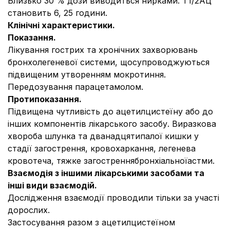
Близько 30 % дози виводиться нирками. Т1/2АЦ
становить 6, 25 години.
Клінічні характеристики.
Показання.
Лікування гострих та хронічних захворювань
бронхолегеневої системи, щосупроводжуються
пiдвищеним утворенням мокротиння.
Передозування парацетамолом.
Протипоказання.
Підвищена чутливість до ацетилцистеїну або до
інших компонентів лікарського засобу. Виразкова
хвороба шлунка та дванадцятипалої кишки у
стадії загострення, кровохаркання, легенева
кровотеча, тяжке загостреннябронхіальноїастми.
Взаємодія з іншими лікарськими засобами та
інші види взаємодій.
Дослідження взаємодії проводили тільки за участі
дорослих.
Застосування разом з ацетилцистеїном