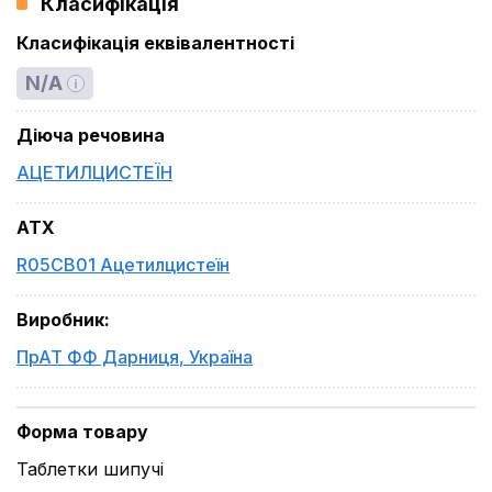
Класифікація
Класифікація еквівалентності
N/A
Діюча речовина
АЦЕТИЛЦИСТЕЇН
ATX
R05CB01 Ацетилцистеїн
Виробник
:
ПрАТ ФФ Дарниця
,
Україна
Форма товару
Таблетки шипучі