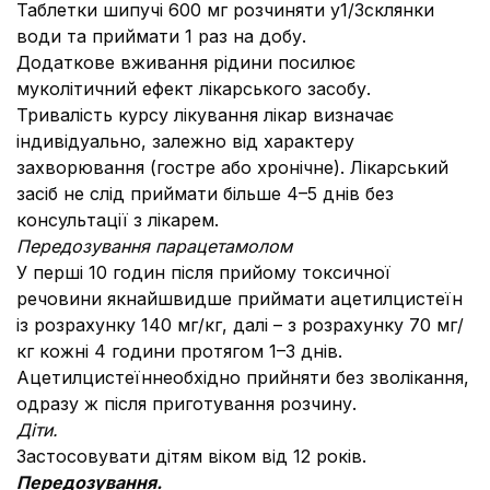
Таблетки шипучі 600 мг розчиняти у1/3склянки
води та приймати 1 раз на добу.
Додаткове вживання рідини посилює
муколітичний ефект лікарського засобу.
Тривалість курсу лікування лікар визначає
індивідуально, залежно від характеру
захворювання (гостре або хронічне). Лікарський
засіб не слід приймати більше 4–5 днів без
консультації з лікарем.
Передозування парацетамолом
У перші 10 годин після прийому токсичної
речовини якнайшвидше приймати ацетилцистеїн
із розрахунку 140 мг/кг, далі – з розрахунку 70 мг/
кг кожні 4 години протягом 1–3 днів.
Ацетилцистеїннеобхідно прийняти без зволікання,
одразу ж після приготування розчину.
Діти.
Застосовувати дітям віком від 12 років.
Передозування.