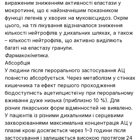
вираженим зниженням активності еластази у
мокротинні, що є найзначнішим показником
функції легенiв у хворих на муковісцидоз. Окрім
цього, на тлі лікування відзначалося зниження
кількості нейтрофілів у дихальних шляхах, а також
– кількості нейтрофілів, що активно виділяють
багаті на еластазу гранули.
Фармакокінетика.
Абсорбція
У людини після перорального застосування АЦ
повністю абсорбується. Через метаболізм у стінках
кишечника та ефект першого проходження
біодоступність ацетилцистеїну при пероральному
вживанні дуже низька (приблизно 10 %). Для
різних лікарських форм відмінностей не виявлено.
У пацієнтів із різними дихальними і серцевими
захворюваннями максимальна концентрація АЦ у
плазмі крові досягається через 1–3 години після
застосування і залишається високою протягом 24