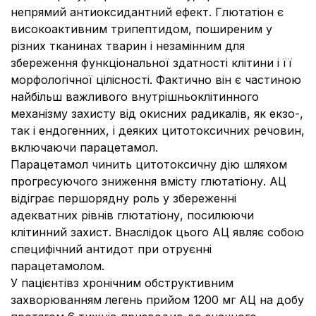
непрямий антиоксидантний ефект. Глютатіон є
високоактивним трипептидом, поширеним у
різних тканинах тварин і незамінним для
збереження функціональної здатності клітини і її
морфологічної цілісності. Фактично він є частиною
найбільш важливого внутрішньоклітинного
механізму захисту від окисних радикалів, як екзо-,
так і ендогенних, і деяких цитотоксичних речовин,
включаючи парацетамол.
Парацетамол чинить цитотоксичну дію шляхом
прогресуючого зниження вмісту глютатіону. АЦ
відіграє першорядну роль у збереженні
адекватних рівнів глютатiону, посилюючи
клітинний захист. Внаслідок цього АЦ являє собою
специфічний антидот при отруєнні
парацетамолом.
У пацієнтівз хронічним обструктивним
захворюванням легень прийом 1200 мг АЦ на добу