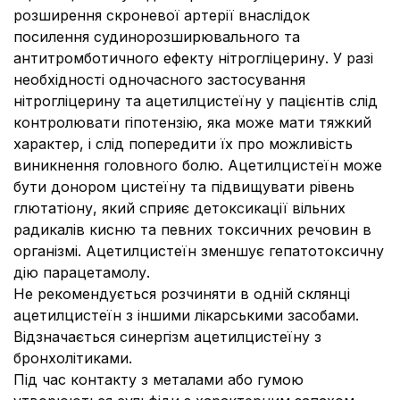
розширення скроневої артерії внаслідок
посилення судинорозширювального та
антитромботичного ефекту нітрогліцерину. У разі
необхідності одночасного застосування
нітрогліцерину та ацетилцистеїну у пацієнтів слід
контролювати гіпотензію, яка може мати тяжкий
характер, і слід попередити їх про можливість
виникнення головного болю. Ацетилцистеїн може
бути донором цистеїну та підвищувати рівень
глютатіону, який сприяє детоксикації вільних
радикалів кисню та певних токсичних речовин в
організмі. Ацетилцистеїн зменшує гепатотоксичну
дію парацетамолу.
Не рекомендується розчиняти в одній склянці
ацетилцистеїн з іншими лікарськими засобами.
Відзначається синергізм ацетилцистеїну з
бронхолітиками.
Під час контакту з металами або гумою