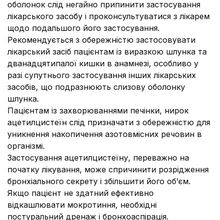
оболонок слід негайно припинити застосування
лікарського засобу і проконсультуватися з лікарем
щодо подальшого його застосування.
Рекомендується з обережністю застосовувати
лікарський засіб пацієнтам із виразкою шлунка та
дванадцятипалої кишки в анамнезі, особливо у
разі супутнього застосування інших лікарських
засобів, що подразнюють слизову оболонку
шлунка.
Пацієнтам із захворюваннями печінки, нирок
ацетилцистеїн слід призначати з обережністю для
уникнення накопичення азотовмісних речовин в
організмі.
Застосування ацетилцистеїну, переважно на
початку лікування, може спричинити розрідження
бронхіального секрету і збільшити його об’єм.
Якщо пацієнт не здатний ефективно
відкашлювати мокротиння, необхідні
постуральний дренаж і бронхоаспірація.