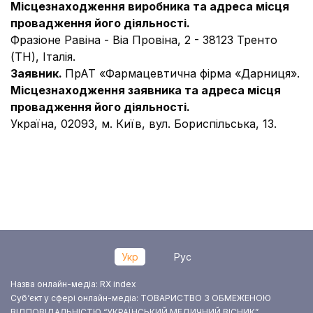
Місцезнаходження виробника та адреса місця
провадження його діяльності.
Фразіоне Равіна - Віа Провіна, 2 - 38123 Тренто
(ТН), Італія.
Заявник.
ПрАТ «Фармацевтична фірма «Дарниця».
Місцезнаходження заявника та адреса місця
провадження його діяльності.
Україна, 02093, м. Київ, вул. Бориспільська, 13.
Укр
Рус
Назва онлайн-медіа: RX index
Суб‘єкт у сфері онлайн-медіа: ТОВАРИСТВО З ОБМЕЖЕНОЮ
ВІДПОВІДАЛЬНІСТЮ “УКРАЇНСЬКИЙ МЕДИЧНИЙ ВІСНИК”