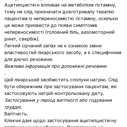
Ацетилцистеїн впливає на метаболізм гістаміну,
тому не слід призначати довготривалу терапію
пацієнтам із непереносимістю гістаміну, оскільки
це може призвести до появи симптомів
непереносимості (головний біль, вазомоторний
риніт, свербіж).
Легкий сірчаний запах не є ознакою зміни
властивостей лікарського засобу, а є специфічним
для дiючої речовини.
Важлива інформація про допоміжні речовини
.
Цей лікарський засібмістить сполуки натрію. Слід
бути обережним при застосуванні пацієнтам, які
застосовують натрій-контрольовану дієту.
Застосування у період вагітності або годування
груддю.
Вагітність.
Клінічні дані щодо застосування ацетилцистеїну