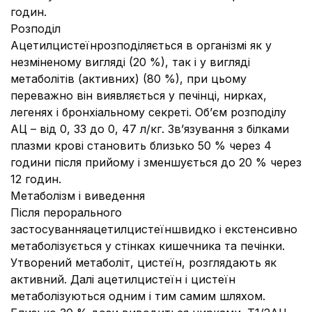
годин.
Розподіл
Ацетилцистеїнрозподіляється в організмі як у
незміненому вигляді (20 %), так і у вигляді
метаболітів (активних) (80 %), при цьому
переважно він виявляється у печінці, нирках,
легенях і бронхіальному секреті. Об’єм розподілу
АЦ – від 0, 33 до 0, 47 л/кг. Зв’язування з білками
плазми крові становить близько 50 % через 4
години після прийому і зменшується до 20 % через
12 годин.
Метаболізм і виведення
Після перорального
застосуванняацетилцистеїншвидко і екстенсивно
метаболізується у стінках кишечника та печінки.
Утворений метаболіт, цистеїн, розглядають як
активний. Далі ацетилцистеїн і цистеїн
метаболізуються одним і тим самим шляхом.