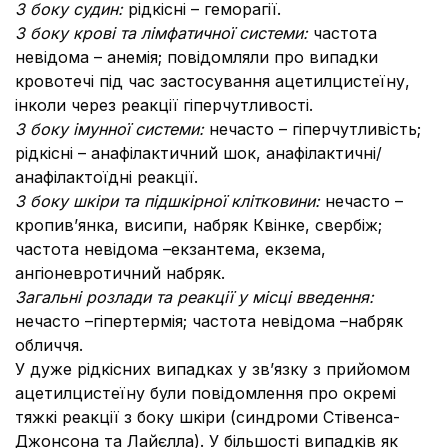
З боку судин:
рідкісні – геморагії.
З боку крові та лімфатичної системи:
частота
невідома – анемія; повідомляли про випадки
кровотечі під час застосування ацетилцистеїну,
інколи через реакції гіперчутливості.
З боку імунної системи:
нечасто – гіперчутливість;
рідкісні – анафілактичний шок, анафілактичні/
анафілактоїдні реакції.
З боку шкіри та підшкірної клітковини:
нечасто –
кропив’янка, висипи, набряк Квінке, свербіж;
частота невідома –екзантема, екзема,
ангіоневротичний набряк.
Загальні розлади та реакції у місці введення:
нечасто –гіпертермія; частота невідома –набряк
обличчя.
У дуже рідкісних випадках у зв’язку з прийомом
ацетилцистеїну були повідомлення про окремі
тяжкі реакції з боку шкіри (синдроми Стівенса-
Джонсона та Лайєлла). У більшості випадків як