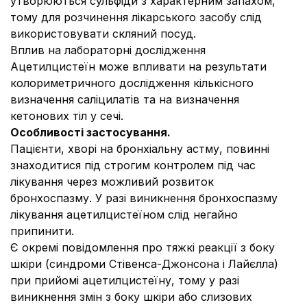
утворюються сульфіди з характерним запахом,
тому для розчинення лікарського засобу слід
використовувати скляний посуд.
Вплив на лабораторні дослідження
Ацетилцистеїн може впливати на результати
колориметричного дослідження кількісного
визначення саліцилатів та на визначення
кетонових тіл у сечi.
Особливості застосування.
Пацієнти, хворi на бронхіальну астму, повинні
знаходитися під строгим контролем під час
лікування через можливий розвиток
бронхоспазму. У разі виникнення бронхоспазму
лікування ацетилцистеїном слід негайно
припинити.
Є окремі повідомлення про тяжкі реакції з боку
шкіри (синдроми Стівенса-Джонсона і Лайєлла)
при прийомі ацетилцистеїну, тому у разі
виникнення змін з боку шкіри або слизових