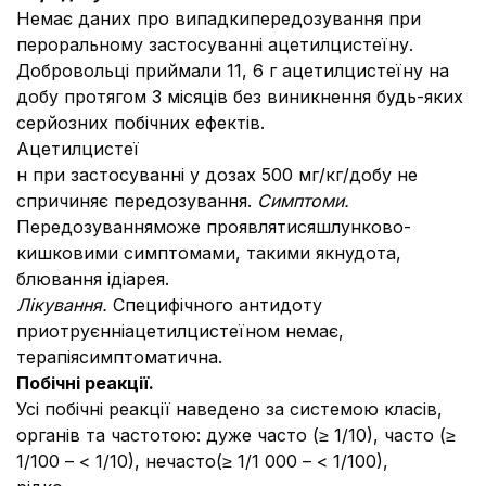
Немає даних про випадкипередозування при
пероральному застосуванні ацетилцистеїну.
Добровольці приймали 11, 6 г ацетилцистеїну на
добу протягом 3 місяців без виникнення будь-яких
серйозних побічних ефектів.
Ацетилцистеї
н при застосуванні у дозах 500 мг/кг/добу не
спричиняє передозування.
Симптоми.
Передозуванняможе проявлятисяшлунково-
кишковими симптомами, такими якнудота,
блювання ідіарея.
Лікуванн
я.
Специфічного антидоту
приотруєннiацетилцистеїном немає,
терапiясимптоматична.
Побічні реакції.
Усі побічні реакції наведено за системою класів,
органів та частотою: дуже часто (≥ 1/10), часто (≥
1/100 – < 1/10), нечасто(≥ 1/1 000 – < 1/100),