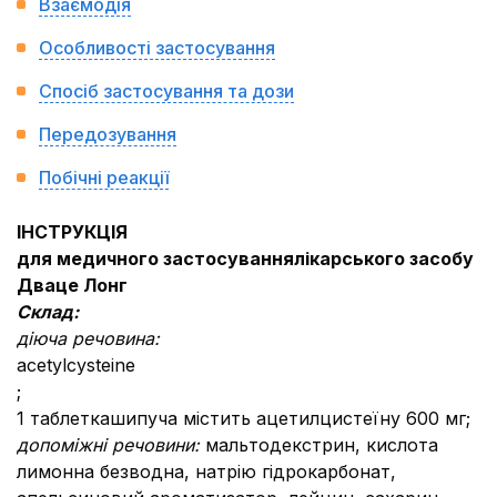
Взаємодія
Особливості застосування
Спосіб застосування та дози
Передозування
Побічні реакції
ІНСТРУКЦІЯ
для медичного застосуваннялікарського засобу
Дваце Лонг
Склад:
діюча речовина:
acetylcysteine
;
1 таблеткашипуча містить ацетилцистеїну 600 мг;
допоміжні речовини:
мальтодекстрин, кислота
лимонна безводна, натрію гідрокарбонат,