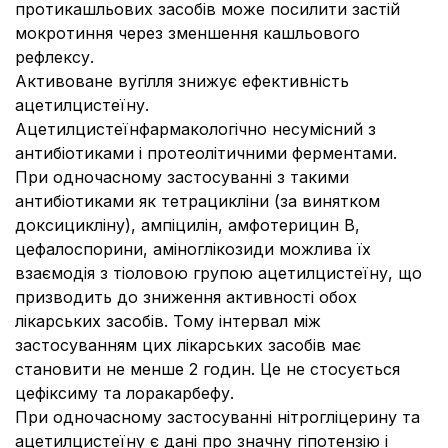
протикашльових засобів може посилити застій
мокротиння через зменшення кашльового
рефлексу.
Активоване вугілля знижує ефективність
ацетилцистеїну.
Ацетилцистеїнфармакологічно несумісний з
антибіотиками і протеолітичними ферментами.
При одночасному застосуванні з такими
антибіотиками як тетрацикліни (за винятком
доксицикліну), ампіцилін, амфотерицин В,
цефалоспорини, аміноглікозиди можлива їх
взаємодія з тіоловою групою ацетилцистеїну, що
призводить до зниження активності обох
лікарських засобів. Тому інтервал між
застосуванням цих лікарських засобів має
становити не менше 2 годин. Це не стосується
цефіксиму та лоракарбефу.
При одночасному застосуванні нітрогліцерину та
ацетилцистеїну є дані про значну гіпотензію і