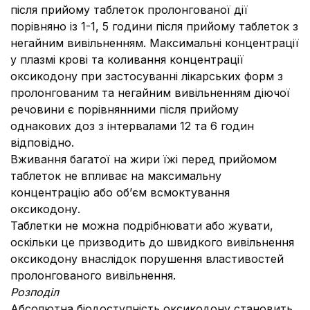
після прийому таблеток пролонгованої дії
порівняно із 1-1, 5 години після прийому таблеток з
негайним вивільненням. Максимальні концентрації
у плазмі крові та коливання концентрації
оксикодону при застосуванні лікарських форм з
пролонгованим та негайним вивільненням діючої
речовини є порівнянними після прийому
однакових доз з інтервалами 12 та 6 годин
відповідно.
Вживання багатої на жири їжі перед прийомом
таблеток не впливає на максимальну
концентрацію або об’єм всмоктування
оксикодону.
Таблетки не можна подрібнювати або жувати,
оскільки це призводить до швидкого вивільнення
оксикодону внаслідок порушення властивостей
пролонгованого вивільнення.
Розподіл
Абсолютна біодоступність оксикодону становить