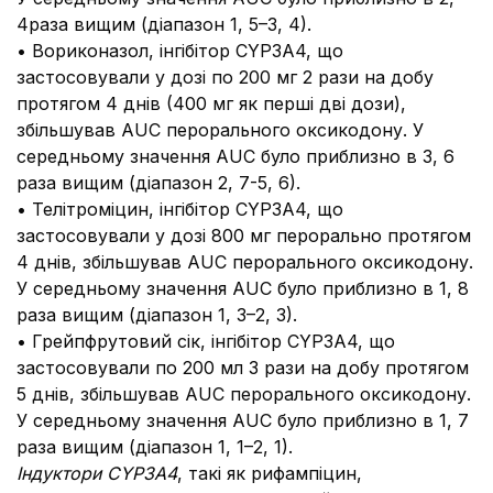
4раза вищим (діапазон 1, 5–3, 4).
• Вориконазол, інгібітор CYP3A4, що
застосовували у дозі по 200 мг 2 рази на добу
протягом 4 днів (400 мг як перші дві дози),
збільшував AUC перорального оксикодону. У
середньому значення AUC було приблизно в 3, 6
раза вищим (діапазон 2, 7-5, 6).
• Телітроміцин, інгібітор CYP3A4, що
застосовували у дозі 800 мг перорально протягом
4 днів, збільшував AUC перорального оксикодону.
У середньому значення AUC було приблизно в 1, 8
раза вищим (діапазон 1, 3–2, 3).
• Грейпфрутовий сік, інгібітор CYP3A4, що
застосовували по 200 мл 3 рази на добу протягом
5 днів, збільшував AUC перорального оксикодону.
У середньому значення AUC було приблизно в 1, 7
раза вищим (діапазон 1, 1–2, 1).
Індуктори CYP3A4
, такі як рифампіцин,