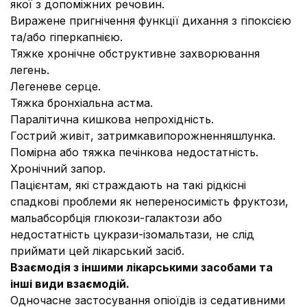
якої з допоміжних речовин.
Виражене пригнічення функції дихання з гіпоксією
та/або гіперкапнією.
Тяжке хронічне обструктивне захворювання
легень.
Легеневе серце.
Тяжка бронхіальна астма.
Паралітична кишкова непрохідність.
Гострий живіт, затримкавипорожненняшлунка.
Помірна або тяжка печінкова недостатність.
Хронічний запор.
Пацієнтам, які страждають на такі рідкісні
спадкові проблеми як непереносимість фруктози,
мальабсорбція глюкози-галактози або
недостатність цукрази-ізомальтази, не слід
приймати цей лікарський засіб.
Взаємодія з іншими лікарськими засобами та
інші види взаємодій.
Одночасне застосування опіоїдів із седативними