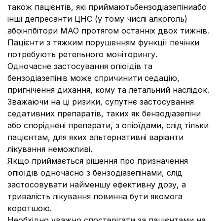
також пацієнтів, які приймаютьбензодіазепіниабо
інші депресанти ЦНС (у тому числі алкоголь)
абоінгібітори МАО протягом останніх двох тижнів.
Пацієнти з тяжким порушенням функції печінки
потребують ретельного моніторингу.
Одночасне застосування опіоїдів та
бензодіазепінів може спричинити седацію,
пригнічення дихання, кому та летальний наслідок.
Зважаючи на ці ризики, супутнє застосування
седативних препаратів, таких як бензодіазепіни
або споріднені препарати, з опіоїдами, слід тільки
пацієнтам, для яких альтернативні варіанти
лікування неможливі.
Якщо приймається рішення про призначення
опіоїдів одночасно з бензодіазепінами, слід
застосовувати найменшу ефективну дозу, а
тривалість лікування повинна бути якомога
коротшою.
Необхідно уважно спостерігати за пацієнтами на