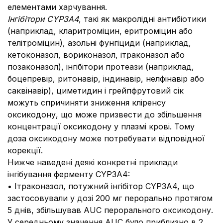
елементами харчування.
Інгібітори CYP3A4
, такі як макролідні антибіотики
(наприклад, кларитроміцин, еритроміцин або
телітроміцин), азольні фунгіциди (наприклад,
кетоконазол, вориконазол, ітраконазол або
позаконазол), інгібітори протеази (наприклад,
боцепревір, ритонавір, індинавір, нелфінавір або
саквінавір), циметидин і грейпфрутовий сік
можуть спричиняти зниження кліренсу
оксикодону, що може призвести до збільшення
концентрації оксикодону у плазмі крові. Тому
доза оксикодону може потребувати відповідної
корекції.
Нижче наведені деякі конкретні приклади
інгібування ферменту CYP3A4:
• Ітраконазол, потужний інгібітор CYP3A4, що
застосовували у дозі 200 мг перорально протягом
5 днів, збільшував AUC перорального оксикодону.
У середньому значення AUC було приблизно в 2,