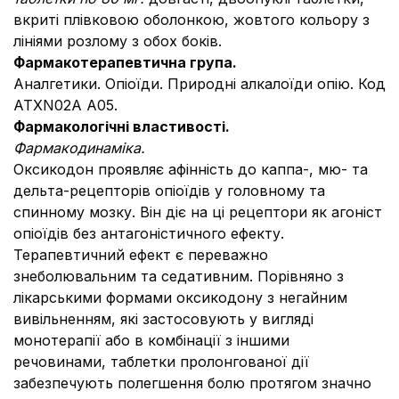
вкриті плівковою оболонкою, жовтого кольору з
лініями розлому з обох боків.
Фармакотерапевтична група.
Аналгетики. Опіоїди. Природні алкалоїди опію. Код
ATХ
N02A A05.
Фармакологічні властивості.
Фармакодинаміка.
Оксикодон проявляє афінність до каппа-, мю- та
дельта-рецепторів опіоїдів у головному та
спинному мозку. Він діє на ці рецептори як агоніст
опіоїдів без антагоністичного ефекту.
Терапевтичний ефект є переважно
знеболювальним та седативним. Порівняно з
лікарськими формами оксикодону з негайним
вивільненням, які застосовують у вигляді
монотерапії або в комбінації з іншими
речовинами, таблетки пролонгованої дії
забезпечують полегшення болю протягом значно