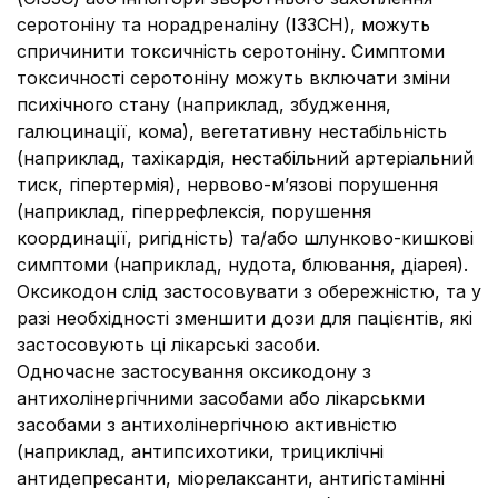
серотоніну та норадреналіну (ІЗЗСН), можуть
спричинити токсичність серотоніну. Симптоми
токсичності серотоніну можуть включати зміни
психічного стану (наприклад, збудження,
галюцинації, кома), вегетативну нестабільність
(наприклад, тахікардія, нестабільний артеріальний
тиск, гіпертермія), нервово-м’язові порушення
(наприклад, гіперрефлексія, порушення
координації, ригідність) та/або шлунково-кишкові
симптоми (наприклад, нудота, блювання, діарея).
Оксикодон слід застосовувати з обережністю, та у
разі необхідності зменшити дози для пацієнтів, які
застосовують ці лікарські засоби.
Одночасне застосування оксикодону з
антихолінергічними засобами або лікарськми
засобами з антихолінергічною активністю
(наприклад, антипсихотики, трициклічні
антидепресанти, міорелаксанти, антигістамінні