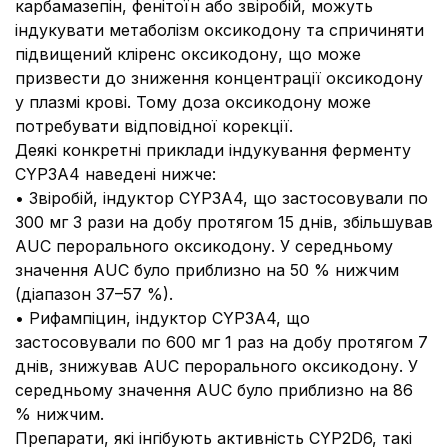
карбамазепін, фенітоїн або звіробій, можуть
індукувати метаболізм оксикодону та спричиняти
підвищений кліренс оксикодону, що може
призвести до зниження концентрації оксикодону
у плазмі крові. Тому доза оксикодону може
потребувати відповідної корекції.
Деякі конкретні приклади індукування ферменту
CYP3A4 наведені нижче:
• Звіробій, індуктор CYP3A4, що застосовували по
300 мг 3 рази на добу протягом 15 днів, збільшував
AUC перорального оксикодону. У середньому
значення AUC було приблизно на 50 % нижчим
(діапазон 37–57 %).
• Рифампіцин, індуктор CYP3A4, що
застосовували по 600 мг 1 раз на добу протягом 7
днів, знижував AUC перорального оксикодону. У
середньому значення AUC було приблизно на 86
% нижчим.
Препарати, які інгібують активність CYP2D6, такі