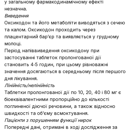
у загальному фармакодинамічному ефекті
незначна.
Виведення
Оксикодон та його метаболіти виводяться з сечею
та калом. Оксикодон проходить через
плацентарний бар’єр та виявляється у грудному
молоці.
Період напіввиведення оксикодону при
застосуванні таблеток пролонгованої дії
становить 4‑5 годин, при цьому рівноважні
значення досягаються в середньому після першого
дня лікування.
Лінійність/нелінійність
Таблетки пролонгованої дії по 10, 20, 40 і 80 мг є
біоеквівалентними пропорційно до кількості
поглиненої діючої речовини, а також відносно
швидкості та об’єму всмоктування.
Пацієнти з порушенням функції нирок
Попередні дані, отримані в ході дослідження за