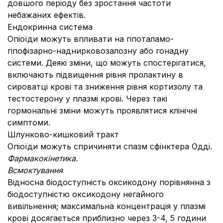
довшого періоду без зростання частоти
небажаних ефектів.
Ендокринна система
Опіоїди можуть впливати на гіпоталамо-
гіпофізарно-наднирковозалозну або гонадну
системи. Деякі зміни, що можуть спостерігатися,
включають підвищення рівня пролактину в
сироватці крові та зниження рівня кортизолу та
тестостерону у плазмі крові. Через такі
гормональні зміни можуть проявлятися клінічні
симптоми.
Шлунково-кишковий тракт
Опіоїди можуть спричиняти спазм сфінктера Одді.
Фармакокінетика.
Всмоктування
Відносна біодоступність оксикодону порівнянна з
біодоступністю оксикодону негайного
вивільнення; максимальна концентрація у плазмі
крові досягається приблизно через 3-4, 5 години