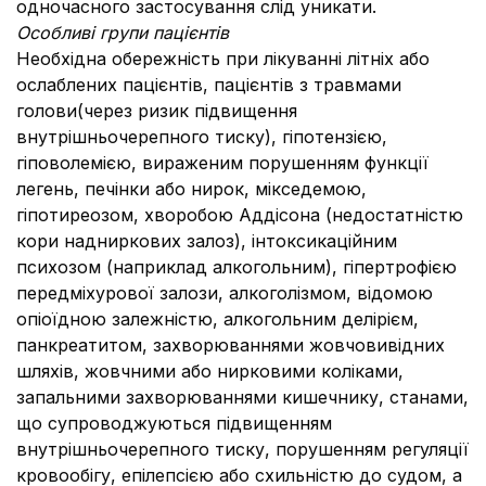
одночасного застосування слід уникати.
Особливі групи пацієнтів
Необхідна обережність при лікуванні літніх або
ослаблених пацієнтів, пацієнтів з травмами
голови(через ризик підвищення
внутрішньочерепного тиску), гіпотензією,
гіповолемією, вираженим порушенням функції
легень, печінки або нирок, мікседемою,
гіпотиреозом, хворобою Аддісона (недостатністю
кори надниркових залоз), інтоксикаційним
психозом (наприклад алкогольним), гіпертрофією
передміхурової залози, алкоголізмом, відомою
опіоїдною залежністю, алкогольним делірієм,
панкреатитом, захворюваннями жовчовивідних
шляхів, жовчними або нирковими коліками,
запальними захворюваннями кишечнику, станами,
що супроводжуються підвищенням
внутрішньочерепного тиску, порушенням регуляції
кровообігу, епілепсією або схильністю до судом, а