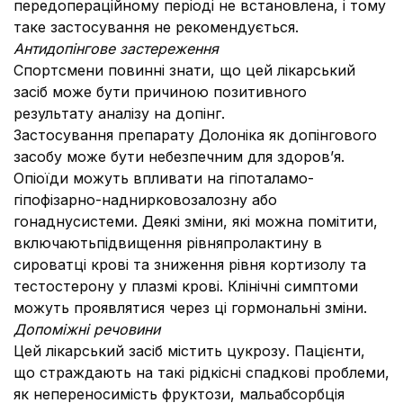
передопераційному періоді не встановлена, і тому
таке застосування не рекомендується.
Антидопінгове застереження
Спортсмени повинні знати, що цей лікарський
засіб може бути причиною позитивного
результату аналізу на допінг.
Застосування препарату Долоніка як допінгового
засобу може бути небезпечним для здоров’я.
Опіоїди можуть впливати на гіпоталамо-
гіпофізарно-наднирковозалозну або
гонаднусистеми. Деякі зміни, які можна помітити,
включаютьпідвищення рівняпролактину в
сироватці крові та зниження рівня кортизолу та
тестостерону у плазмі крові. Клінічні симптоми
можуть проявлятися через ці гормональні зміни.
Допоміжні речовини
Цей лікарський засіб містить цукрозу. Пацієнти,
що страждають на такі рідкісні спадкові проблеми,
як непереносимість фруктози, мальабсорбція