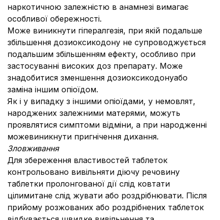
наркотичною залежністю в анамнезі вимагає
особливої обережності.
Може виникнути гіпералгезія, при якій подальше
збільшення дозиоксикодону не супроводжується
подальшим збільшенням ефекту, особливо при
застосуванні високих доз препарату. Може
знадобитися зменшення дозиоксикодонуабо
заміна іншим опіоїдом.
Як і у випадку з іншими опіоїдами, у немовлят,
народжених залежними матерями, можуть
проявлятися симптоми відміни, а при народженні
можевиникнути пригнічення дихання.
Зловживання
Для збереження властивостей таблеток
контрольовано вивільняти діючу речовину
таблетки пролонгованої дії слід ковтати
цілимитане слід жувати або роздрібнювати. Після
прийому розжованих або роздрібнених таблеток
відбувається швидке вивільнення та