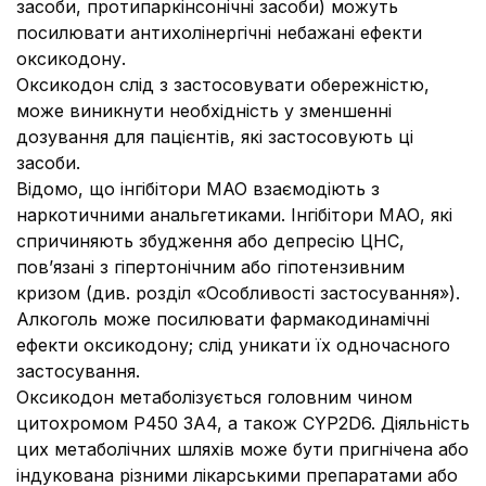
засоби, протипаркінсонічні засоби) можуть
посилювати антихолінергічні небажані ефекти
оксикодону.
Оксикодон слід з застосовувати обережністю,
може виникнути необхідність у зменшенні
дозування для пацієнтів, які застосовують ці
засоби.
Відомо, що інгібітори МАО взаємодіють з
наркотичними анальгетиками. Інгібітори МАО, які
спричиняють збудження або депресію ЦНС,
пов’язані з гіпертонічним або гіпотензивним
кризом (див. розділ «Особливості застосування»).
Алкоголь може посилювати фармакодинамічні
ефекти оксикодону; слід уникати їх одночасного
застосування.
Оксикодон метаболізується головним чином
цитохромом P450 3A4, а також CYP2D6. Діяльність
цих метаболічних шляхів може бути пригнічена або
індукована різними лікарськими препаратами або