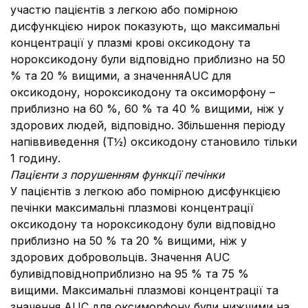
участю пацієнтів з легкою або помірною
дисфункцією нирок показують, що максимальні
концентрації у плазмі крові оксикодону та
нороксикодону були відповідно приблизно на 50
% та 20 % вищими, а значенняAUC для
оксикодону, нороксикодону та оксиморфону –
приблизно на 60 %, 60 % та 40 % вищими, ніж у
здорових людей, відповідно. Збільшення періоду
напіввиведення (T½) оксикодону становило тільки
1 годину.
Пацієнти з порушенням функції печінки
У пацієнтів з легкою або помірною дисфункцією
печінки максимальні плазмові концентрації
оксикодону та нороксикодону були відповідно
приблизно на 50 % та 20 % вищими, ніж у
здорових добровольців. Значення AUC
буливідповідноприблизно на 95 % та 75 %
вищими. Максимальні плазмові концентрації та
значення AUC для оксиморфону були нижчими на