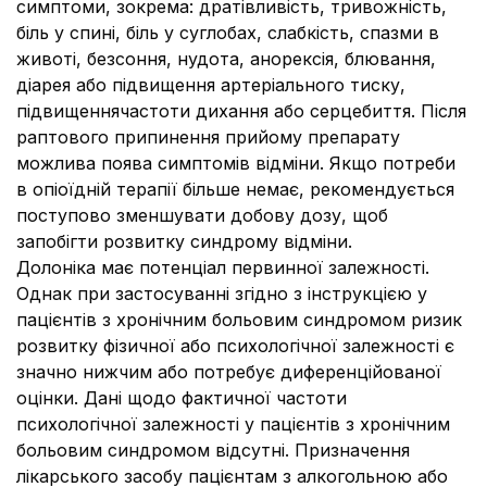
симптоми, зокрема: дратівливість, тривожність,
біль у спині, біль у суглобах, слабкість, спазми в
животі, безсоння, нудота, анорексія, блювання,
діарея або підвищення артеріального тиску,
підвищеннячастоти дихання або серцебиття. Після
раптового припинення прийому препарату
можлива поява симптомів відміни. Якщо потреби
в опіоїдній терапії більше немає, рекомендується
поступово зменшувати добову дозу, щоб
запобігти розвитку синдрому відміни.
Долоніка має потенціал первинної залежності.
Однак при застосуванні згідно з інструкцією у
пацієнтів з хронічним больовим синдромом ризик
розвитку фізичної або психологічної залежності є
значно нижчим або потребує диференційованої
оцінки. Дані щодо фактичної частоти
психологічної залежності у пацієнтів з хронічним
больовим синдромом відсутні. Призначення
лікарського засобу пацієнтам з алкогольною або