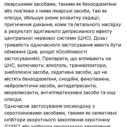
лікарськими засобами, такими як бензодіазепіни
або пов’язані з ними лікарські засоби, такі як
опіоїди, збільшує ризик розвитку седації,
пригнічення дихання, коми та летального наслідку
в результаті адитивного депресивного ефекту
центральної нервової системи (ЦНС). Доза і
тривалість одночасного застосування мають бути
обмежені (див. розділ «Особливості
застосування»). Препарати, що впливають на
ЦНС, включають: алкоголь, транквілізатори,
знеболюючі засоби, седативні засоби, що не
містять бензодіазепіни, снодійні, фенотіазини,
нейролептичні засоби, антидепресанти,
міорелаксанти, антигіпертензивні засоби та інші
опіоїди.
Одночасне застосування оксикодону з
серотоніновими засобами, такими як селективні
інгібітори зворотнього захоплення серотоніну
(СІЗЗС) або інгібітори зворотнього захоплення