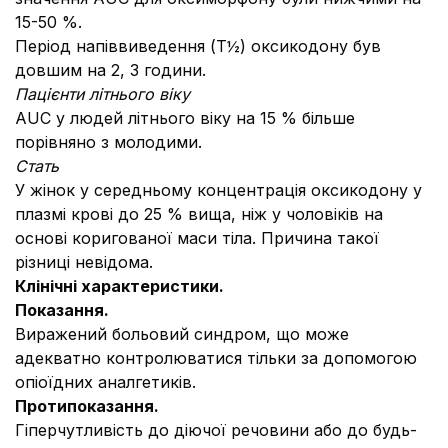
15-50 %.
Період напіввиведення (T½) оксикодону був
довшим на 2, 3 години.
Пацієнти літнього віку
AUC у людей літнього віку на 15 % більше
порівняно з молодими.
Стать
У жінок у середньому концентрація оксикодону у
плазмі крові до 25 % вища, ніж у чоловіків на
основі коригованої маси тіла. Причина такої
різниці невідома.
Клінічні характеристики.
Показання.
Виражений больовий синдром, що може
адекватно контролюватися тільки за допомогою
опіоїдних аналгетиків.
Протипоказання.
Гіперчутливість до діючої речовини або до будь-