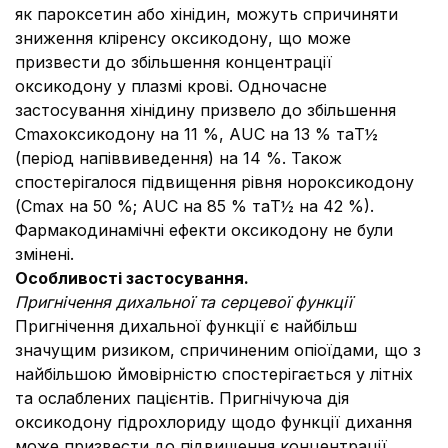
як пароксетин або хінідин, можуть спричиняти
зниження кліренсу оксикодону, що може
призвести до збільшення концентрації
оксикодону у плазмі крові. Одночасне
застосування хінідину призвело до збільшення
Cmaxоксикодону на 11 %, AUC на 13 % таT½
(період напіввиведення) на 14 %. Також
спостерігалося підвищення рівня нороксикодону
(Cmax на 50 %; AUC на 85 % таT½ на 42 %).
Фармакодинамічні ефекти оксикодону не були
змінені.
Особливості застосування.
Пригнічення дихальної та серцевої функції
Пригнічення дихальної функції є найбільш
значущим ризиком, спричиненим опіоїдами, що з
найбільшою ймовірністю спостерігається у літніх
та ослаблених пацієнтів. Пригнічуюча дія
оксикодону гідрохлориду щодо функції дихання
може призвести до підвищення концентрації