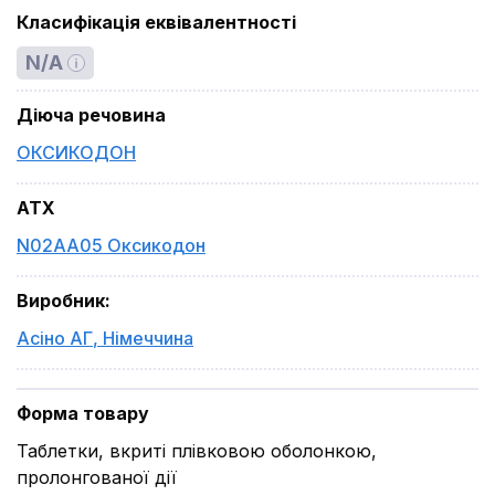
Класифікація еквівалентності
N/A
Діюча речовина
ОКСИКОДОН
ATX
N02AA05 Оксикодон
Виробник
:
Асіно АГ
,
Німеччина
Форма товару
Таблетки, вкриті плівковою оболонкою,
пролонгованої дії