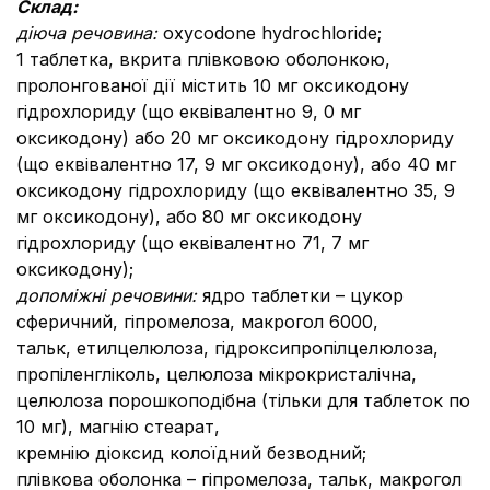
Склад:
діюча речовина:
oxycodone hydrochloride;
1 таблетка, вкрита плівковою оболонкою,
пролонгованої дії містить 10 мг оксикодону
гідрохлориду (що еквівалентно 9, 0 мг
оксикодону) або 20 мг оксикодону гідрохлориду
(що еквівалентно 17, 9 мг оксикодону), або 40 мг
оксикодону гідрохлориду (що еквівалентно 35, 9
мг оксикодону), або 80 мг оксикодону
гідрохлориду (що еквівалентно 71, 7 мг
оксикодону);
допоміжні речовини:
ядро таблетки – цукор
сферичний, гіпромелоза, макрогол 6000,
тальк, етилцелюлоза, гідроксипропілцелюлоза,
пропіленгліколь, целюлоза мікрокристалічна,
целюлоза порошкоподібна (тільки для таблеток по
10 мг), магнію стеарат,
кремнію діоксид колоїдний безводний;
плівкова оболонка – гіпромелоза, тальк, макрогол