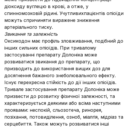
діоксиду вуглецю в крові, а отже, у
спинномозковій рідині. Учутливихпацієнтів опіоїди
можуть спричиняти виражене зниження
артеріального тиску.
Звикання та залежність
Оксикодон має профіль зловживання, подібний до
інших сильних опіоїдів. При тривалому
застосуванні препарату Долоніка може
розвиватися звикання до препарату, що
призводить до використання вищих доз для
досягнення бажаного знеболювального ефекту.
Існує перехресна стійкість до дії інших опіоїдів.
Тривале застосування препарату Долоніка може
призвести до розвитку фізичної залежності, та
характеризується деякими або всіма наступними
проявами: неспокій, сльозотеча, ринорея,
позіхання, потовиділення, озноб, міалгія, мідріаз та
серцебиття. Також можуть розвиватися інші