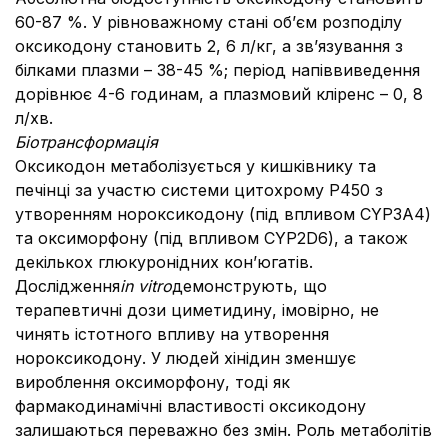
60-87 %. У рівноважному стані об’єм розподілу
оксикодону становить 2, 6 л/кг, а зв’язування з
білками плазми – 38-45 %; період напіввиведення
дорівнює 4-6 годинам, а плазмовий кліренс – 0, 8
л/хв.
Біотрансформація
Оксикодон метаболізується у кишківнику та
печінці за участю системи цитохрому Р450 з
утворенням нороксикодону (під впливом CYP3A4)
та оксиморфону (під впливом CYP2D6), а також
декількох глюкуронідних кон’югатів.
Дослідження
in vitro
демонструють, що
терапевтичні дози циметидину, імовірно, не
чинять істотного впливу на утворення
нороксикодону. У людей хінідин зменшує
вироблення оксиморфону, тоді як
фармакодинамічні властивості оксикодону
залишаються переважно без змін. Роль метаболітів