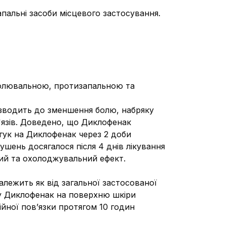
апальні засоби місцевого застосування.
олювальною, протизапальною та
зводить до зменшення болю, набряку
м'язів. Доведено, що Диклофенак
дгук на Диклофенак через 2 доби
ушень досягалося після 4 днів лікування
ий та охолоджувальний ефект.
алежить як від загальної застосованої
ату Диклофенак на поверхню шкіри
йної пов’язки протягом 10 годин