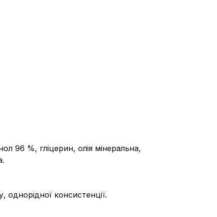
ол 96 %, гліцерин, олія мінеральна,
а.
у, однорідної консистенції.