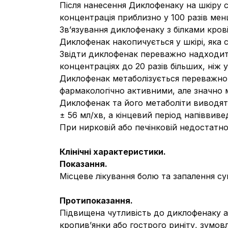
Після нанесення Диклофенаку на шкіру су
концентрація приблизно у 100 разів менш
Зв’язування диклофенаку з білками крові
Диклофенак накопичується у шкірі, яка 
Звідти диклофенак переважно надходить у
концентраціях до 20 разів більших, ніж у
Диклофенак метаболізується переважно 
фармакологічно активними, але значно 
Диклофенак та його метаболіти виводят
± 56 мл/хв, а кінцевий період напіввив
При нирковій або печінковій недостатно
Клінічні характеристики.
Показання.
Місцеве лікування болю та запалення су
Протипоказання.
Підвищена чутливість до диклофенаку аб
кропив’янки або гострого риніту, зумо