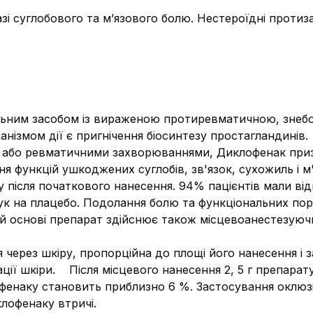
зі суглобового та м’язового болю. Нестероїдні протиз
льним засобом із вираженою протиревматичною, знеб
ізмом дії є пригнічення біосинтезу простагландинів.
 або ревматичними захворюваннями, Диклофенак при
я функцій ушкоджених суглобів, зв'язок, сухожиль і 
у після початкового нанесення. 94% пацієнтів мали ві
гук на плацебо. Подолання болю та функціональних пор
й основі препарат здійснює також місцевоанестезуюч
 через шкіру, пропорційна до площі його нанесення і з
атації шкіри. Після місцевого нанесення 2, 5 г препар
фенаку становить приблизно 6 %. Застосування оклюзі
лофенаку втричі.