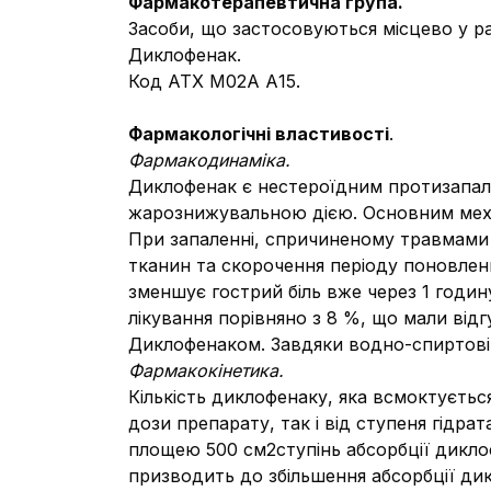
Фармакотерапевтична група.
Засоби, що застосовуються місцево у ра
Диклофенак.
Код АТХ М02А А15.
Фармакологічні властивості
.
Фармакодинаміка.
Диклофенак є нестероїдним протизапа
жарознижувальною дією. Основним механ
При запаленні, спричиненому травмами
тканин та скорочення періоду поновленн
зменшує гострий біль вже через 1 годин
лікування порівняно з 8 %, що мали від
Диклофенаком. Завдяки водно-спиртові
Фармакокінетика.
Кількість диклофенаку, яка всмоктується
дози препарату, так і від ступеня гідр
площею 500 см2ступінь абсорбції дикло
призводить до збільшення абсорбції дик