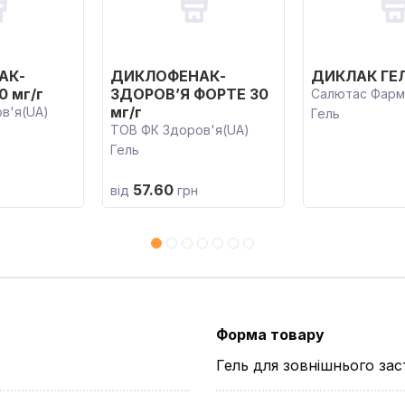
АК-
ДИКЛОФЕНАК-
ДИКЛАК ГЕЛ
0 мг/г
ЗДОРОВ’Я ФОРТЕ 30
Салютас Фарм
мг/г
в'я(UA)
Гель
ТОВ ФК Здоров'я(UA)
Гель
57.60
від
грн
Форма товару
Гель для зовнішнього за