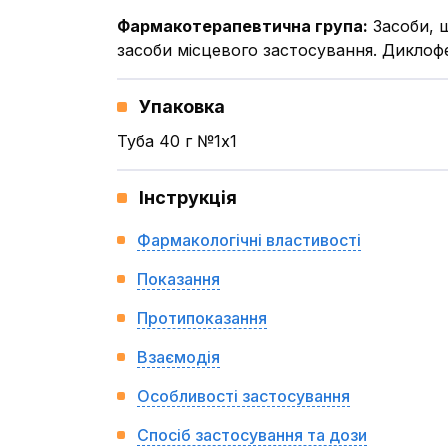
Фармакотерапевтична група
:
Засоби, 
засоби місцевого застосування. Диклоф
Упаковка
Туба 40 г №1x1
Інструкція
Фармакологічні властивості
Показання
Протипоказання
Взаємодія
Особливості застосування
Спосіб застосування та дози