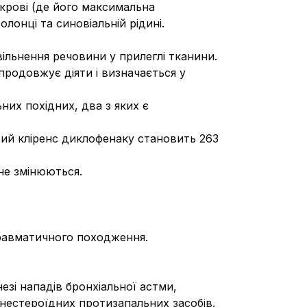
 крові (де його максимальна
лонці та синовіальній рідині.
вільнення речовини у прилеглі тканини.
 продовжує діяти і визначається у
их похідних, два з яких є
вий кліренс диклофенаку становить 263
не змінюються.
 травматичного походження.
зі нападів бронхіальної астми,
нестероїдних протизапальних засобів.