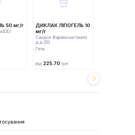
Ь 50 мг/г
ДИКЛАК ЛІПОГЕЛЬ 10
ДИКЛОФЕНА
мг/г
а(DE)
10 мг/г
Сандоз Фармасьютікалз
Фармацевтична
д.д.(SI)
Віола(UA)
Гель
Гель
225.70
48.30
від
грн
від
грн
стосування