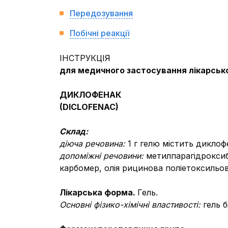
Передозування
Побічні реакції
ІНСТРУКЦІЯ
для медичного застосування лікарськ
ДИКЛОФЕНАК
(
DICLOFENAC
)
Склад:
діюча речовина:
1 г гелю містить диклоф
допоміжні речовини:
метилпарагідроксибе
карбомер, олія рицинова поліетоксильов
Лікарська форма.
Гель.
Основні фізико-хімічні властивості:
гель 