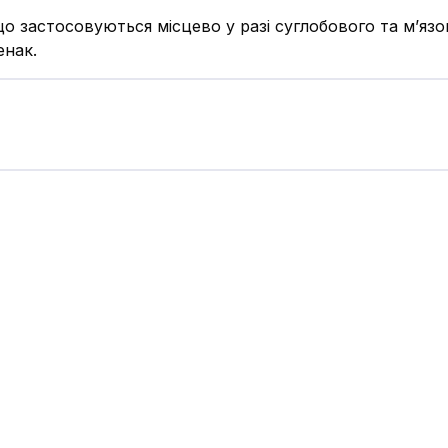
що застосовуються місцево у разі суглобового та м’яз
енак.