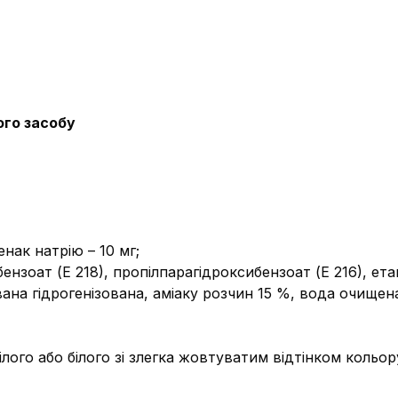
ого засобу
енак натрію – 10 мг;
нзоат (Е 218), пропілпарагідроксибензоат (Е 216), етан
ана гідрогенізована, аміаку розчин 15 %, вода очищен
білого або білого зі злегка жовтуватим відтінком кольор