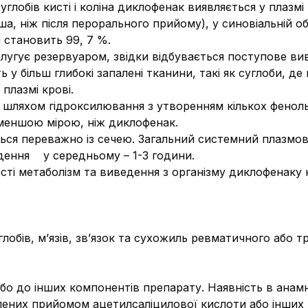
глобів кисті і коліна диклофенак виявляється у плазмі
а, ніж після перорального прийому), у синовіальній обо
 становить 99, 7 %.
слугує резервуаром, звідки відбувається поступове ви
 більш глибокі запалені тканини, такі як суглоби, де
 плазмі крові.
шляхом гідроксилювання з утворенням кількох фенольн
меншою мірою, ніж диклофенак.
ься переважно із сечею. Загальний системний плазмо
едення у середньому – 1-3 години.
сті метаболізм та виведення з організму диклофенаку 
глобів, м’язів, зв’язок та сухожиль ревматичного або
о до інших компонентів препарату. Наявність в анамне
влених прийомом ацетилсаліцилової кислоти або інших 