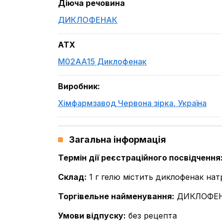
Діюча речовина
ДИКЛОФЕНАК
ATX
M02AA15 Диклофенак
Виробник
:
Хімфармзавод Червона зірка
,
Україна
Загальна інформація
Термін дії реєстраційного посвідчення
Склад
:
1 г гелю містить диклофенак натр
Торгівельне найменування
:
ДИКЛОФЕ
Умови відпуску
:
без рецепта