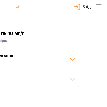
Вхід
ль 10 мг/г
ірка
ування