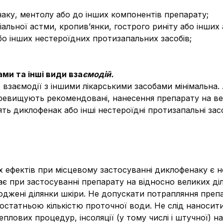
у, ментолу або до інших компонентів препарату;
льної астми, кропив’янки, гострого риніту або інших 
о інших нестероїдних протизапальних засобів;
ми та інші види вза
ємодій.
 взаємодії з іншими лікарськими засобами мінімальна
ревищують рекомендовані, нанесення препарату на вели
ять диклофенак або інші нестероїдні протизапальні зас
х ефектів при місцевому застосуванні диклофенаку є 
є при застосуванні препарату на відносно великих ді
жені ділянки шкіри. Не допускати потрапляння препара
остатньою кількістю проточної води. Не слід наносити
еплових процедур, інсоляції (у тому числі і штучної) н