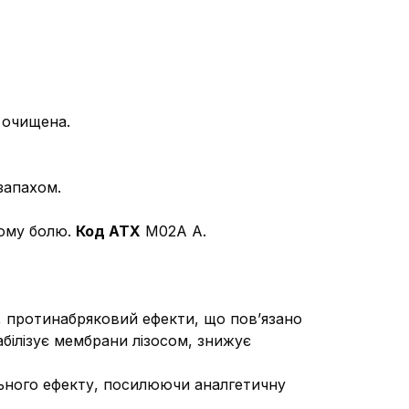
а очищена.
запахом.
вому болю.
Код АТХ
М02А А.
 протинабряковий ефекти, що пов’язано
абілізує мембрани лізосом, знижує
ьного ефекту, посилюючи аналгетичну