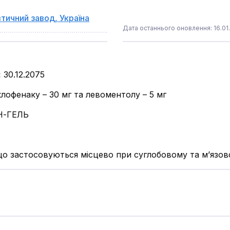
тичний завод
,
Україна
Дата останнього оновлення: 16.01
:
30.12.2075
клофенаку – 30 мг та левоментолу – 5 мг
-ГЕЛЬ
що застосовуються місцево при суглобовому та м’язов