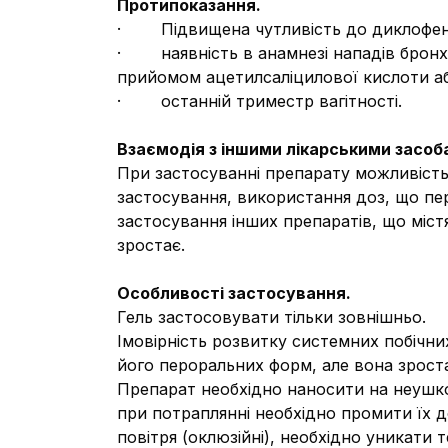
Протипоказання.
· Підвищена чутливість до диклофенак
· наявність в анамнезі нападів бронхіа
прийомом ацетилсаліцилової кислоти аб
· останній триместр вагітності.
Взаємодія з іншими лікарськими засоба
При застосуванні препарату можливість
застосування, використання доз, що пе
застосування інших препаратів, що міст
зростає.
Особливості застосування.
Гель застосовувати тільки зовнішньо.
Імовірність розвитку системних побічни
його пероральних форм, але вона зроста
Препарат необхідно наносити на неушкод
при потраплянні необхідно промити їх д
повітря (оклюзійні), необхідно уникати т