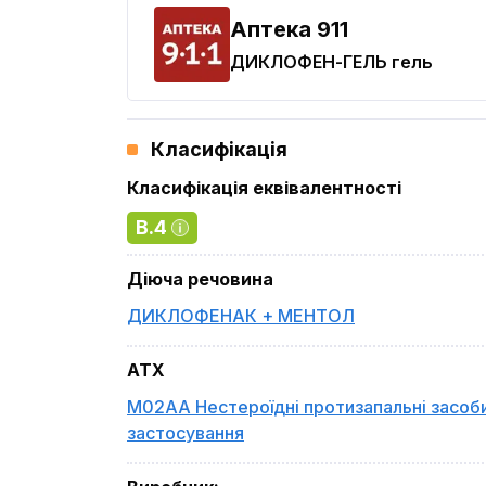
Aптека 911
ДИКЛОФЕН-ГЕЛЬ
гель
Класифікація
Класифікація еквівалентності
B.4
Діюча речовина
ДИКЛОФЕНАК + МЕНТОЛ
ATX
M02AA Нестероїдні протизапальні засоб
застосування