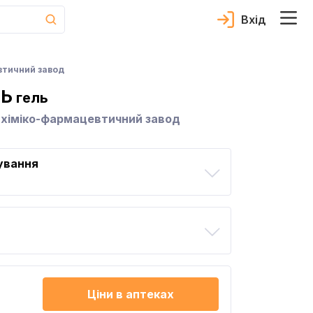
Вхід
втичний завод
ЛЬ
гель
 хіміко-фармацевтичний завод
ування
Ціни в аптеках