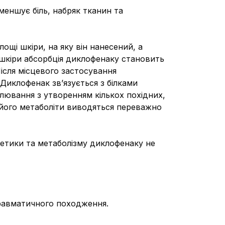
еншує біль, набряк тканин та
ощі шкіри, на яку він нанесений, а
 шкіри абсорбція диклофенаку становить
ісля місцевого застосування
. Диклофенак зв’язується з білками
лювання з утворенням кількох похідних,
 його метаболіти виводяться переважно
нетики та метаболізму диклофенаку не
 травматичного походження.