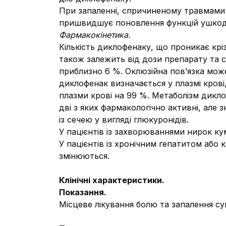
При запаленні, спричиненому травмами
пришвидшує поновлення функцій ушкоджен
Фармакокінетика.
Кількість диклофенаку, що проникає кріз
також залежить від дози препарату та с
приблизно 6 %. Оклюзійна пов’язка може
диклофенак визначається у плазмі крові,
плазми крові на 99 %. Метаболізм дикл
дві з яких фармакологічно активні, ал
із сечею у вигляді глюкуронідів.
У пацієнтів із захворюваннями нирок кум
У пацієнтів із хронічним гепатитом аб
змінюються.
Клінічні характеристики.
Показання.
Місцеве лікування болю та запалення су