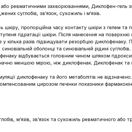
 або ревматичними захворюваннями, Диклофен-гель зм
их суглобів, зв’язок, сухожиль і м’язів.
ь шкіру, пропорційна часу контакту шкіри з гелем та пл
тупеня гідратації шкіри. Після нанесення на поверхню
 у кілька разів підвищувати резорбцію диклофенаку. П
 синовіальній оболонці та синовіальній рідині суглобів
офенаку відбувається головним чином шляхом гідрокси
е значно меншою мірою, ніж диклофенак. Диклофенак та
уляції диклофенаку та його метаболітів не відзначено.
о компенсованим цирозом печінки показники фармакокі
глобів, м’язів, зв’язок та сухожиль ревматичного або