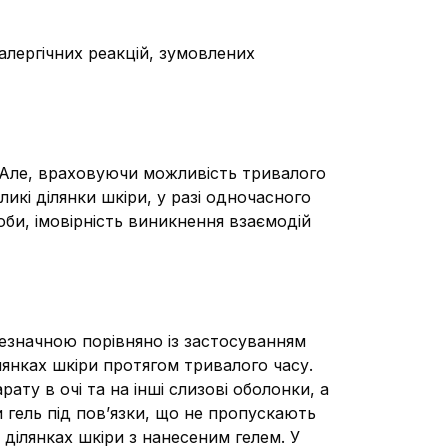
алергічних реакцій, зумовлених
. Але, враховуючи можливість тривалого
кі ділянки шкіри, у разі одночасного
оби, імовірність виникнення взаємодій
незначною порівняно із застосуванням
лянках шкіри протягом тривалого часу.
ту в очі та на інші слизові оболонки, а
 гель під пов’язки, що не пропускають
а ділянках шкіри з нанесеним гелем. У