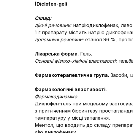
(Diclofen-gel)
Склад:
діючі речовини:
натрію
диклофенак, лево
1 г препарату містить натрію диклофенак
допоміжні речовини:
етанол 96 %, пропіл
Лікарська форма.
Гель.
Основні фізико-хімічні властивості:
гельб
Фармакотерапевтична група.
Засоби, 
Фармакологічні властивості.
Фармакодинаміка.
Диклофен-гель при місцевому застосув
з пригніченням біосинтезу простагландин
температуру у місці запалення.
Ментол, що входить до складу препара
дію диклофенаку.