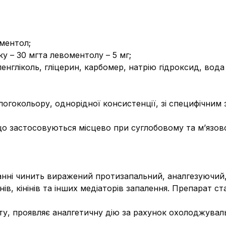
ментол;
у – 30 мг
та левоментолу – 5 мг;
енгліколь, гліцерин, карбомер, натрію гідроксид, вод
ілогокольору, однорідної консистенції, зі специфічним 
що застосовуються місцево при суглобовому та м’язо
анні чинить виражений протизапальний, аналгезуючий,
ів, кінінів та інших медіаторів запалення. Препарат ст
ту, проявляє аналгетичну дію за рахунок охолоджувал