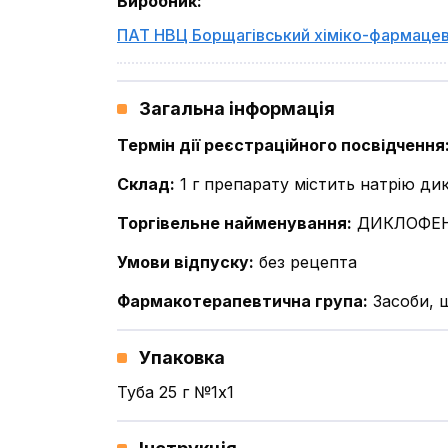
Виробник
:
ПАТ НВЦ Борщагівський хіміко-фармацев
Загальна інформація
Термін дії реєстраційного посвідчення
Склад
:
1 г препарату містить натрію ди
Торгівельне найменування
:
ДИКЛОФЕН
Умови відпуску
:
без рецепта
Фармакотерапевтична група
:
Засоби, 
Упаковка
Туба 25 г №1x1