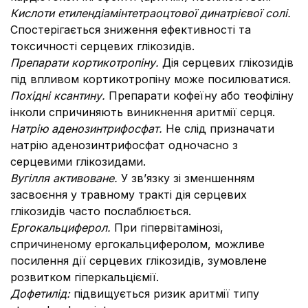
Кислоти етилендіамінтетраоцтової динатрієвої солі.
Спостерігається зниження ефективності та
токсичності серцевих глікозидів.
Препарати кортикотропіну.
Дія серцевих глікозидів
під впливом кортикотропіну може посилюватися.
Похідні ксантину.
Препарати кофеїну або теофіліну
інколи спричиняють виникнення аритмії серця.
Натрію аденозинтрифосфат.
Не слід призначати
натрію аденозинтрифосфат одночасно з
серцевими глікозидами.
Вугілля активоване.
У зв’язку зі зменшенням
засвоєння у травному тракті дія серцевих
глікозидів часто послаблюється.
Ергокальциферол.
При гіпервітамінозі,
спричиненому ергокальциферолом, можливе
посилення дії серцевих глікозидів, зумовлене
розвитком гіперкальціємії.
Дофетилід:
підвищується ризик аритмії типу