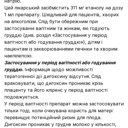
натрію.
Цей лікарський засібмістить 311 мг етанолу на дозу
1 мл препарату. Шкідливий для пацієнтів, хворих
на алкоголізм. Слід бути обережним при
застосуванні вагітним та жінкам, які годують
груддю (див. розділ «Застосування у період
вагітності або годування груддю»), дітям і
пацієнтам із захворюваннями печінки та хворим
наепілепсію.
Застосування у період вагітності або годування
груддю.
Інформація щодо можливості
тератогенної дії дигоксину відсутня. Слід
враховувати, що дигоксин проникає крізь
плаценту та його кліренс у період вагітності
подовжується.
У період вагітності препарат можна застосовувати
тільки тоді, коли очікувана користь для матері
перевищує потенційний ризик для плода.
Дигоксин проникає у грудне молоко у кількості,