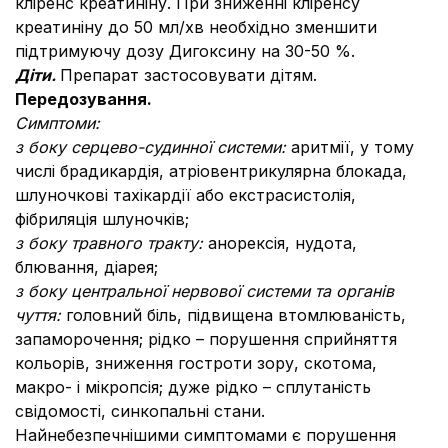
кліренс креатиніну. При зниженні кліренсу
креатиніну до 50 мл/хв необхідно зменшити
підтримуючу дозу Дигоксину на 30-50 %.
Діти.
Препарат застосовувати дітям.
Передозування.
Симптоми:
з боку серцево-судинної системи:
аритмії, у тому
числі брадикардія, атріовентрикулярна блокада,
шлуночкові тахікардії або екстрасистолія,
фібриляція шлуночків;
з боку травного тракту:
анорексія, нудота,
блювання, діарея;
з боку центральної нервової системи та органів
чуття:
головний біль, підвищена втомлюваність,
запаморочення; рідко – порушення сприйняття
кольорів, зниження гостроти зору, скотома,
макро- і мікропсія; дуже рідко – сплутаність
свідомості, синкопальні стани.
Найнебезпечнішими симптомами є порушення