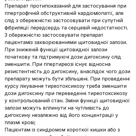
Препарат протипоказаний для застосування при
гіпертрофічній обструктивній кардіоміопатії, але
слід з обережністю застосовувати при супутній
фібриляції передсердь та серцевій недостатності.
З обережністю застосовувати препарат
пацієнтаміз захворюваннями щитовидної залози.
При зниженій функції щитовидної залози
початкову та підтримуючі дози дигоксину слід
зменшити. При гіпертиреозі існує відносна
резистентність до дигоксину, внаслідок чого дози
препарату можуть бути збільшені. При проведенні
курсу лікування тиреотоксикозу треба зменшити
дози дигоксину при переведенні тиреотоксикозу
у контрольований стан. Зміни функції щитовидної
залози можуть вплинути на чутливість до
дигоксину незалежно від його концентрації у
плазмі крові;
Пацієнтам із синдромом короткої кишки або з