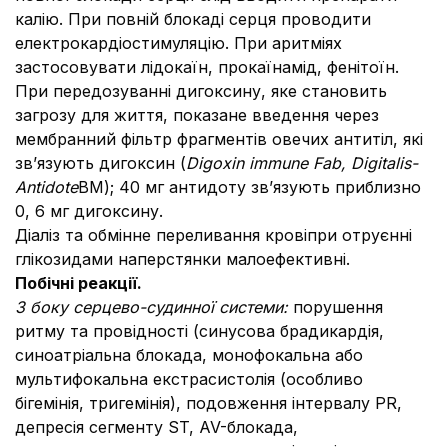
калію. При повній блокаді серця проводити
електрокардіостимуляцію. При аритміях
застосовувати лідокаїн, прокаїнамід, фенітоїн.
При передозуванні дигоксину, яке становить
загрозу для життя, показане введення через
мембранний фільтр фрагментів овечих антитіл, які
зв’язують дигоксин (
Digoxin immune Fab, Digitalis-
Antidote
BM); 40 мг антидоту зв’язують приблизно
0, 6 мг дигоксину.
Діаліз та обмінне переливання кровіпри отруєнні
глікозидами наперстянки малоефективні.
Побічні реакції.
З боку серцево-судинної системи:
порушення
ритму та провідності (синусова брадикардія,
синоатріальна блокада, монофокальна або
мультифокальна екстрасистолія (особливо
бігемінія, тригемінія), подовження інтервалу PR,
депресія сегменту ST, AV-блокада,