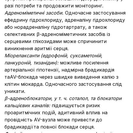
разі потреби та продовжити моніторинг.
Адреноміметичні засоби.
Одночасне застосування
ефедрину гідрохлориду, адреналіну гідрохлориду
або норадреналіну гідротартрату, а також
селективних β-адреноміметичних засобів із
серцевими глікозидами може спричинити
виникнення аритмії серця.
Міорелаксанти (едрофоній, суксаметоній,
панкуроній, тизанідин):
можливе посилення
артеріальної гіпотензії, надмірна брадикардія
таAV-блокада через швидке виведення калію з
клітин міокарда. Одночасного застосування слід
уникати.
β-адреноблокатори, у т. ч. соталол, та блокатори
кальцієвих каналів:
підвищується ризик
проаритмічних подій, адитивний вплив на
провідність AV-вузла може привести до
брадикардіїта повної блокади серця.