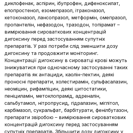
диклофенак, аспірин, ібупрофен, дифеноксилат,
епопростенол, езомепразол, ітраконазол,
кетоконазол, лансопразол, метформін, омепразол,
пропантелін, нефазодон, тразодон, топірамат –
вимірювання сироваткових концентрацій
дигоксину перед застосуванням супутніх
препаратів. У разі потреби слід зменшити дозу
дигоксину та продовжити моніторинг.
Концентрації дигоксину в сироватці крові можуть
знижуватися при одночасному застосуванні таких
препаратів як антациди, каолін-пектин, деякі
проносні препарати, холестирамін, сульфасалазин,
неоміцин, рифампіцин, деякі цитостатики,
пеніциламін, метоклопрамід, адреналін,
сальбутамол, нітропрусид, гідралазин, міглітол,
карбімазол, сукральфат, барбітурати, фенілбутазон,
препарати звіробою – вимірювання сироваткових
концентрацій дигоксину перед застосуванням
супутніх препаратів. Збільшити дозу дигоксину у