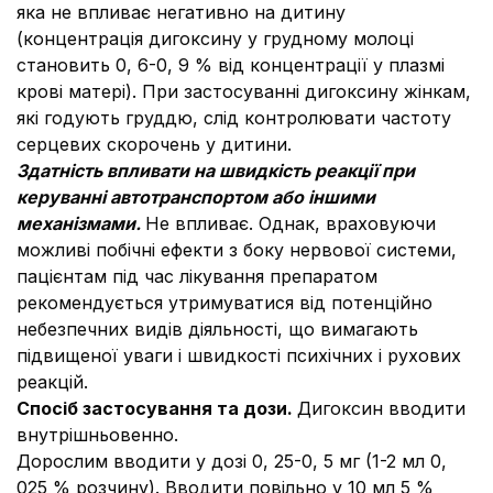
яка не впливає негативно на дитину
(концентрація дигоксину у грудному молоці
становить 0, 6-0, 9 % від концентрації у плазмі
крові матері). При застосуванні дигоксину жінкам,
які годують груддю, слід контролювати частоту
серцевих скорочень у дитини.
Здатність впливати на швидкість реакції при
керуванні автотранспортом або іншими
механізмами.
Не впливає. Однак, враховуючи
можливі побічні ефекти з боку нервової системи,
пацієнтам під час лікування препаратом
рекомендується утримуватися від потенційно
небезпечних видів діяльності, що вимагають
підвищеної уваги і швидкості психічних і рухових
реакцій.
Спосіб застосування та дози.
Дигоксин вводити
внутрішньовенно.
Дорослим вводити у дозі 0, 25-0, 5 мг (1-2 мл 0,
025 % розчину). Вводити повільно у 10 мл 5 %