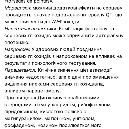
«torsades de pointes».
Морацизин:
можливі додаткові ефекти на серцеву
провідність, значне подовження інтервалу QT, що
може призвести до AV-блокади.
Наркотичні аналгетики.
Комбінація фентанілу та
серцевих глікозидів може спричинити артеріальну
гіпотензію.
Напроксен
. У здорових людей поєднання
серцевих глікозидів з напроксеном не впливає на
результати психологічного тестування.
Парацетамол.
Клiнiчне значення цiєї взаємодiї
вивчено недостатньо, але є данi про зменшення
видiлення нирками серцевих глікозидівпiд
впливом парацетамолу.
При введенні Дигоксину з анаболічними
стероїдами, тіаміну хлоридом, рибофлавіном,
піридоксином, кислотою фолієвою,
метилурацилом, метіоніном, унітіолом,
фосфаденом, інозином посилюється його