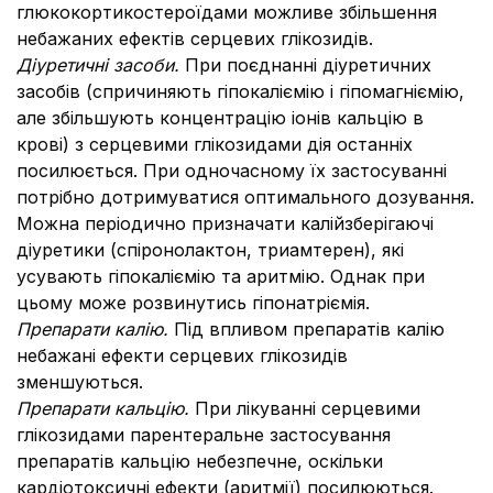
глюкокортикостероїдами можливе збільшення
небажаних ефектів серцевих глікозидів.
Діуретичні засоби.
При поєднанні діуретичних
засобів (спричиняють гіпокаліємію і гіпомагніємію,
але збільшують концентрацію іонів кальцію в
крові) з серцевими глікозидами дія останніх
посилюється. При одночасному їх застосуванні
потрібно дотримуватися оптимального дозування.
Можна періодично призначати калійзберігаючі
діуретики (спіронолактон, триамтерен), які
усувають гіпокаліємію та аритмію. Однак при
цьому може розвинутись гіпонатріємія.
Препарати калію.
Під впливом препаратів калію
небажані ефекти серцевих глікозидів
зменшуються.
Препарати кальцію.
При лікуванні серцевими
глікозидами парентеральне застосування
препаратів кальцію небезпечне, оскільки
кардіотоксичні ефекти (аритмії) посилюються.