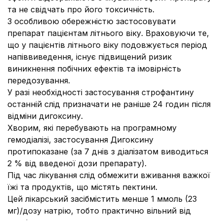
та не свідчать про його токсичність.
З особливою обережністю застосовувати
препарат пацієнтам літнього віку. Враховуючи те,
що у пацієнтів літнього віку подовжується період
напіввиведення, існує підвищений ризик
виникнення побічних ефектів та імовірність
передозування.
У разі необхідності застосування строфантину
останній слід призначати не раніше 24 годин після
відміни дигоксину.
Хворим, які перебувають на програмному
гемодіалізі, застосування Дигоксину
протипоказане (за 7 днів з діалізатом виводиться
2 % від введеної дози препарату).
Під час лікування слід обмежити вживання важкої
їжі та продуктів, що містять пектини.
Цей лікарський засібмістить менше 1 ммоль (23
мг)/дозу натрію, тобто практично вільний від