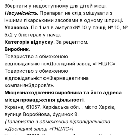
Зберігати у недоступному для дітей місці.
Несумісність.
Препарат не слід змішувати з
іншими лікарськими засобами в одному шприці.
Упаковка
.
По 1 мл в ампулах№ 10 у пачці; № 10, №
5х2 у блістерах у пачці.
Категорія відпуску.
За рецептом.
Виробник.
Товариство з обмеженою
відповідальністю«Дослідний завод «ГНЦЛС».
Товариство з обмеженою
відповідальністю«Фармацевтична
компанія«Здоров’я».
Місцезнаходження виробника та його адреса
місця провадження діяльності.
Україна, 61057, Харківська обл. , місто Харків,
вулиця Воробйова, будинок 8.
(
Т
овариство з обмеженою відповідальністю
«Дослідний завод «ГНЦЛС»
)