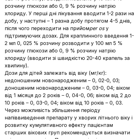
розчину глюкози або 0, 9 % розчину натрію
хлориду. У перші дні лікування вводити 1-2 рази на
добу, у наступні – 1 разна добу протягом 4-5 днів,
після чого переходити на прийом
per os
у
підтримуючих дозах. Для краплинного введення 1-
2 мл 0, 025 % розчину розводити у 100 мл 5 %
розчину глюкози або 0, 9 % розчину натрію
хлориду (вводити зі швидкістю 20-40 крапель за
хвилину).
Дози для дітей залежать від віку (мг/кг):
недоношеним новонародженим – 0, 02-0, 03;
доношеним новонародженим – 0, 03-0, 04; віком
від 1 місяця до 2 років – 0, 04-0, 06; віком від 2 до
10 років – 0, 03-0, 04; віком від 10 років – 0, 03.
Через можливість збільшення періоду
напіввиведення препарату у хворих літнього віку і
розвитку кумулятивного ефекту пацієнтам
старших вікових груп рекомендується визначати