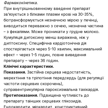
Фармакокінетика.
При внутрішньовенному введенні препарат
зв’язується з білками плазми крові на 30-35%,
біотрансформується незначною мірою у печінці,
виводиться переважно з сечею, незначна частина
– з фекаліями. Може проникати у грудне молоко.
Кумуляція дигоксину менш виражена, ніж у
дигітоксину. Специфічна кардіотонічна дія
спостерігається через 5-10 хвилин, максимальний
ефект – через 1-5 годин, повне виведення
препарату – через 36 годин.
Клінічні характеристики.
Показання
.
Застійна серцева недостатність,
мерехтіння та тріпотіння передсердь (для регуляції
частоти серцевих скорочень),
суправентрикулярна пароксизмальна тахікардія.
Протипоказання.
Підвищена чутливість до
препарату таінших серцевих глікозидів.
Ендокардити, міокардит, констриктивний