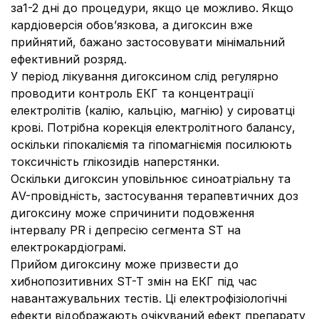
за1-2 дні до процедури, якщо це можливо. Якщо
кардіоверсія обов’язкова, а дигоксин вже
прийнятий, бажано застосовувати мінімальний
ефективний розряд.
У період лікування дигоксином слід регулярно
проводити контроль ЕКГ та концентрації
електролітів (калію, кальцію, магнію) у сироватці
крові. Потрібна корекція електролітного балансу,
оскільки гіпокаліємія та гіпомагніємія посилюють
токсичність глікозидів наперстянки.
Оскільки дигоксин уповільнює синоатріальну та
AV-провідність, застосування терапевтичних доз
дигоксину може спричинити подовження
інтервалу PR і депресію сегмента ST на
електрокардіограмі.
Прийом дигоксину може призвести до
хибнопозитивних ST-T змін на ЕКГ під час
навантажувальних тестів. Ці електрофізіологічні
ефекти відображають очікуваний ефект препарату