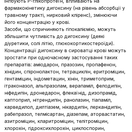
інгібують Р-глікопротеїн, впливають на
фармакокінетику дигоксину (на рівень абсорбції у
травному тракті, нирковий кліренс), змінюючи
його концентрацію у крові.
Засоби, що спричиняють гіпокаліємію, можуть
збільшити чутливість до дигоксину (деякі
діуретики, солі літію, глюкокортикостероїди).
Концентрації дигоксину в сироватці крові можуть
зростати при одночасному застосуванні таких
препаратів: аміодарон, празозин, пропафенон,
хінідин, спіронолактон, тетрациклін, еритроміцин,
гентаміцин, індометацин, хінін, триметоприм,
ітраконазол, альпразолам, верапаміл, фелодипін,
ніфедипін, дронедарон, флекаїнід, дизопрамід,
каптоприл, нітрендипін, ранолазин, тіапаміл,
карведилол, дилтіазем, нікардипін, лерканідипін,
рабепразол, телмісартан, діазепам, аторвастатин,
азитроміцин, кларитроміцин, телітроміцин,
хлорохін, гідроксихлорохін, циклоспорин,