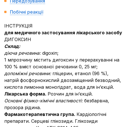
Передозування
Побічні реакції
IНСТРУКЦIЯ
для медичного застосування лікарського засобу
ДИГОКСИН
Склад:
діюча речовина:
digoxin;
1 млрозчину містить дигоксин у перерахуванні на
100 % вміст основної речовини 0, 25 мг;
допоміжні речовини:
гліцерин, етанол (96 %),
натрій фосфорнокислий двозаміщений безводний,
кислота лимонна моногідрат, вода для ін’єкцій.
Лікарська форма.
Розчин для ін’єкцій.
Основнi фiзико-хiмiчні властивостi:
безбарвна,
прозора рідина.
Фармакотерапевтична група.
Кардіологічні
препарати. Серцеві глікозиди. Глікозиди