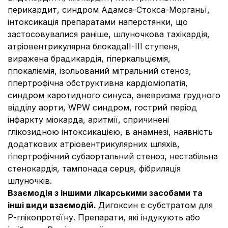
перикардит, синдром Адамса-Стокса-Морганьї,
інтоксикація препаратами наперстянки, що
застосовувалися раніше, шлуночкова тахікардія,
атріовентрикулярна блокадаII-III ступеня,
виражена брадикардія, гіперкальціємія,
гіпокаліємія, ізольований мітральний стеноз,
гіпертрофічна обструктивна кардіоміопатія,
синдром каротидного синуса, аневризма грудного
відділу аорти, WPW синдром, гострий період
інфаркту міокарда, аритмії, спричинені
глікозидною інтоксикацією, в анамнезі, наявність
додаткових атріовентрикулярних шляхів,
гіпертрофічний субаортальний стеноз, нестабільна
стенокардія, тампонада серця, фібриляція
шлуночків.
Взаємодія з іншими лікарськими засобами та
інші види взаємодій.
Дигоксин є субстратом для
Р-глікопротеїну. Препарати, які індукують або