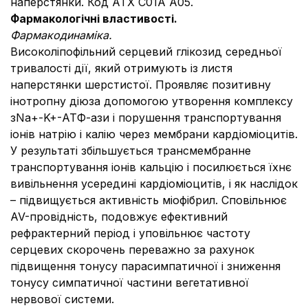
наперстянки. Код АТХ C01A A05.
Фармакологічні властивості.
Фармакодинаміка.
Високоліпофільний серцевий глікозид середньої
тривалості дії, який отримують із листя
наперстянки шерстистої. Проявляє позитивну
інотропну діюза допомогою утворення комплексу
зNa+-K+-АТФ-ази і порушення транспортування
іонів натрію і калію через мембрани кардіоміоцитів.
У результаті збільшується трансмембранне
транспортування іонів кальцію і посилюється їхнє
вивільнення усередині кардіоміоцитів, і як наслідок
– підвищується активність міофібрил. Сповільнює
AV-провідність, подовжує ефективний
рефрактерний період і уповільнює частоту
серцевих скорочень переважно за рахунок
підвищення тонусу парасимпатичної і зниження
тонусу симпатичної частини вегетативної
нервової системи.