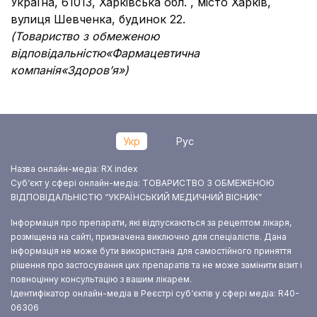
Україна, 61013, Харківська обл. , місто Харків,
вулиця Шевченка, будинок 22.
(
Т
овариство з обмеженою
відповідальністю
«
Фармацевтична
компанія
«Здоров’я»)
Укр
Рус
Назва онлайн-медіа: RX index
Суб‘єкт у сфері онлайн-медіа: ТОВАРИСТВО З ОБМЕЖЕНОЮ
ВІДПОВІДАЛЬНІСТЮ “УКРАЇНСЬКИЙ МЕДИЧНИЙ ВІСНИК”
Інформація про препарати, які відпускаються за рецептом лікаря,
розміщена на сайті, призначена виключно для спеціалістів. Дана
інформація не може бути використана для самостійного приняття
рішення про застосування цих препаратів та не може замінити візит і
повноцінну консультацію з вашим лікарем.
Ідентифікатор онлайн-медіа в Реєстрі суб‘єктів у сфері медіа: R40-
06306