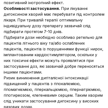
позитивний інотропний ефект.
Особливості застосування.
При лікуванні
дигоксином хворий має перебувати під контролем
лікаря. При тривалій терапії оптимальну
індивідуальну дозу препарату зазвичай слід
підбирати протягом 7-10 днів.
Підбирати дози необхідно особливо ретельно для
пацієнтів літнього віку та/або ослаблених
пацієнтів, пацієнтів із порушеннями функції нирок,
імплантованим кардіостимулятором, оскільки у
них токсичні ефекти можуть проявлятися при
застосуванні доз, які зазвичай добре переносяться
іншими пацієнтами.
Ризик виникнення дигіталісної інтоксикації
підвищений у пацієнтів з гіпокаліємією,
гіпомагніємією, гіперкальціємією, гіпернатріємією,
гіпотиреозом, «легеневим» серцем. Таким хворим
слід уникати застосування дигоксину у високих
разових дозах.