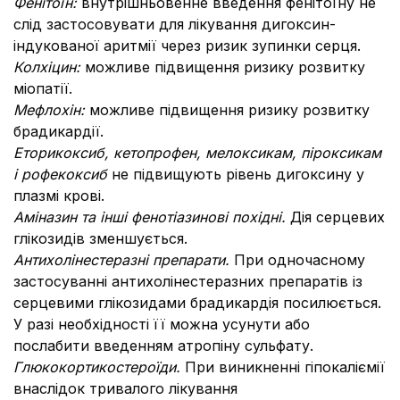
Фенітоїн:
внутрішньовенне введення фенітоїну не
слід застосовувати для лікування дигоксин-
індукованої аритмії через ризик зупинки серця.
Колхіцин:
можливе підвищення ризику розвитку
міопатії.
Мефлохін:
можливе підвищення ризику розвитку
брадикардії.
Еторикоксиб, кетопрофен, мелоксикам, піроксикам
і рофекоксиб
не підвищують рівень дигоксину у
плазмі крові.
Аміназин та інші фенотіазинові похідні.
Дія серцевих
глікозидів зменшується.
Антихолінестеразні препарати.
При одночасному
застосуванні антихолінестеразних препаратів із
серцевими глікозидами брадикардія посилюється.
У разі необхідності її можна усунути або
послабити введенням атропіну сульфату.
Глюкокортикостероїди.
При виникненні гіпокаліємії
внаслідок тривалого лікування