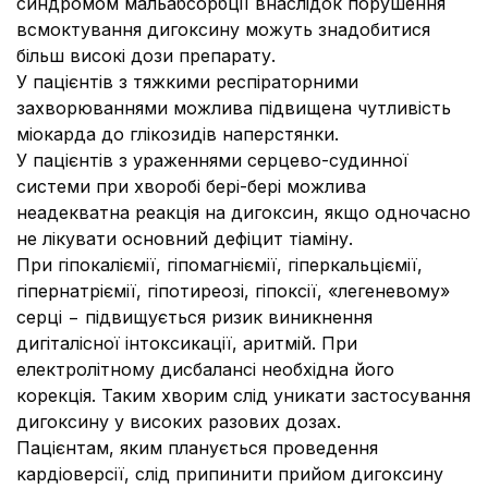
синдромом мальабсорбції внаслідок порушення
всмоктування дигоксину можуть знадобитися
більш високі дози препарату.
У пацієнтів з тяжкими респіраторними
захворюваннями можлива підвищена чутливість
міокарда до глікозидів наперстянки.
У пацієнтів з ураженнями серцево-судинної
системи при хворобі бері-бері можлива
неадекватна реакція на дигоксин, якщо одночасно
не лікувати основний дефіцит тіаміну.
При гіпокаліємії, гіпомагніємії, гіперкальціємії,
гіпернатріємії, гіпотиреозі, гіпоксії, «легеневому»
серці − підвищується ризик виникнення
дигіталісної інтоксикації, аритмій. При
електролітному дисбалансі необхідна його
корекція. Таким хворим слід уникати застосування
дигоксину у високих разових дозах.
Пацієнтам, яким планується проведення
кардіоверсії, слід припинити прийом дигоксину