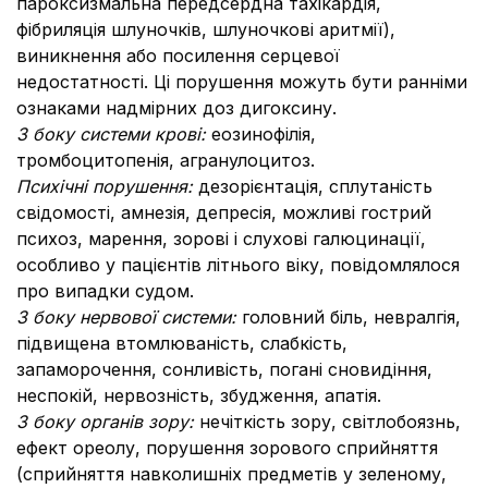
пароксизмальна передсердна тахікардія,
фібриляція шлуночків, шлуночкові аритмії),
виникнення або посилення серцевої
недостатності. Ці порушення можуть бути ранніми
ознаками надмірних доз дигоксину.
З боку системи крові:
еозинофілія,
тромбоцитопенія, агранулоцитоз.
Психічні порушення:
дезорієнтація, сплутаність
свідомості, амнезія, депресія, можливі гострий
психоз, марення, зорові і слухові галюцинації,
особливо у пацієнтів літнього віку, повідомлялося
про випадки судом.
З боку нервової системи:
головний біль, невралгія,
підвищена втомлюваність, слабкість,
запаморочення, сонливість, погані сновидіння,
неспокій, нервозність, збудження, апатія.
З боку органів зору:
нечіткість зору, світлобоязнь,
ефект ореолу, порушення зорового сприйняття
(сприйняття навколишніх предметів у зеленому,