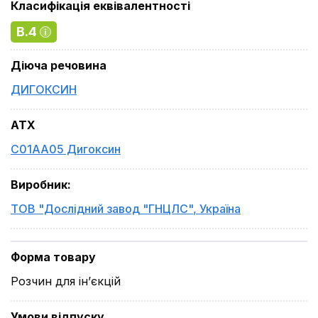
Класифікація еквівалентності
B.4
Діюча речовина
ДИГОКСИН
ATX
C01AA05 Дигоксин
Виробник
:
ТОВ "Дослідний завод "ГНЦЛС"
,
Україна
Форма товару
Розчин для ін’єкцій
Умови відпуску