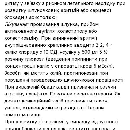
ритму у зв’язку з ризиком летального наслідку при
розвитку шлуночкових аритмій або серцевої
блокади з асистолією.
Лікування:
промивання шлунка, прийом
активованого вугілля, холестиполу або
холестираміну.
При виникненні аритмії
внутрішньовенно краплинно вводити 2-2, 4 г
калію хлориду з 10 ОД інсуліну у 500 мл 5 %
розчину глюкози (введення припинити при
концентрації калію у сироватці крові 5 мEq/л).
Засоби, які містять калій, протипоказані при
порушенні передсердно-шлуночкової провідності.
При вираженій брадикардії призначати розчин
атропіну сульфату. Показана оксигенотерапія. Як
дезінтоксикаційний засіб призначати також
унітіол, етилендіамінтетра-ацетат. Терапія
симптоматична.
При розвитку гіпокаліємії у випадку відсутності
повної блокади серця слід вводити препарати