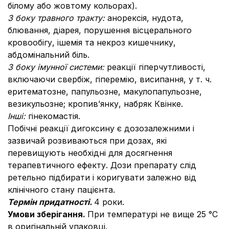
білому або жовтому кольорах).
З боку травного тракту:
анорексія, нудота,
блювання, діарея, порушення вісцерального
кровообігу, ішемія та некроз кишечнику,
абдомінальний біль.
З боку імунної системи:
реакції гіперчутливості,
включаючи свербіж, гіперемію, висипання, у т. ч.
еритематозне, папульозне, макулопапульозне,
везикульозне; кропив’янку, набряк Квінке.
Інші:
гінекомастія.
Побічні реакції дигоксину є дозозалежними і
зазвичай розвиваються при дозах, які
перевищують необхідні для досягнення
терапевтичного ефекту. Дози препарату слід
ретельно підбирати і коригувати залежно від
клінічного стану пацієнта.
Термін придатності.
4 роки.
Умови зберiгання.
При температурі не вище 25 °С
в оригінальній упаковці.