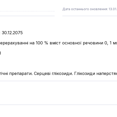
Дата останнього оновлення: 13.01
:
30.12.2075
перерахуванні на 100 % вміст основної речовини 0, 1 м
Н
гічні препарати. Серцеві глікозиди. Глікозиди наперстя