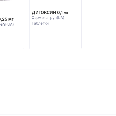
ДИГОКСИН 0,1 мг
-
Фармекс груп(UA)
,25 мг
Таблетки
в'я(UA)