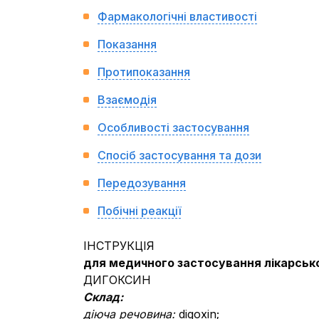
Фармакологічні властивості
Показання
Протипоказання
Взаємодія
Особливості застосування
Спосіб застосування та дози
Передозування
Побічні реакції
IНСТРУКЦIЯ
для медичного застосування лікарськ
ДИГОКСИН
Склад:
діюча речовина:
digoxin;