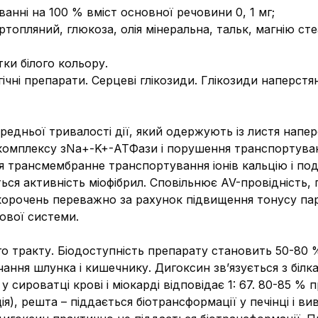
анні на 100 % вміст основної речовини 0, 1 мг;
топляний, глюкоза, олія мінеральна, тальк, магнію сте
тки білого кольору.
гічні препарати. Серцеві глікозиди. Глікозиди наперст
редньої тривалості дії, який одержують із листя нап
омплексу зNa+-K+-АТФази і порушення транспортування
ься трансмембранне транспортування іонів кальцію і по
ується активність міофібрил. Сповільнює AV-провідніс
скорочень переважно за рахунок підвищення тонусу па
ової системи.
о тракту. Біодоступність препарату становить 50-80 
ння шлунка і кишечнику. Дигоксин зв’язується з білк
 сироватці крові і міокарді відповідає 1: 67. 80-85 % 
ія), решта – піддається біотрансформації у печінці і в