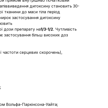
 При прийомі внутрішньо початковий
 напіввиведення дигоксину становить 30-
ої тканини до маси тіла період
 нирок застосування дигоксину
новить
ої дози препарату на
1/3-1/2
. Чутливість
гає застосування більш високих доз
ії частоти серцевих скорочень),
;
дром Вольфа-Паркінсона-Уайта;