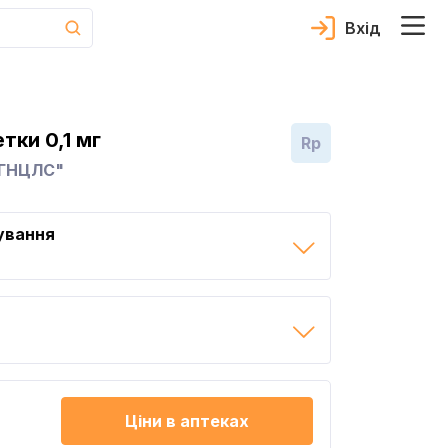
Вхід
тки 0,1 мг
Rp
"ГНЦЛС"
ування
Ціни в аптеках