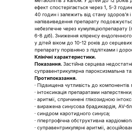
метаболітів з калом. У дітей до 12 рок
ефект спостерігається через 1, 5-3 год
40 годин і залежить від стану здоров’я 
напіввиведення препарату подовжується
небезпечне через кумуляціюпрепарату (
6-8 діб). Зниження кліренсу ендогенног
у дітей віком до 10-12 років до серцев
препарату порівняно з підлітками і дор
Клінічні характеристики.
Показання
.
Застійна серцева недостатні
суправентрикулярна пароксизмальна тах
Протипоказання.
· Підвищена чутливість до компонентів 
· інтоксикація препаратами наперстянки
· аритмії, спричинені глікозидною інтокс
· виражена синусова брадикардія, AV-бл
· синдром каротидного синуса;
· гіпертрофічна обструктивна кардіоміопа
· суправентрикулярні аритмії, асоційов