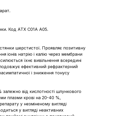
арат.
янки. Код АТХ C01A A05.
ерстянки шерстистої. Проявляє позитивну
 іонів натрію і калію через мембрани
дсилюється їхнє вивільнення всередині
ть, подовжує ефективний рефрактерний
расимпатичної і зниження тонусу
% залежно від кислотності шлункового
ами плазми крові на 20-40 %,
препарату у незміненому вигляді
иводиться у вигляді неактивних