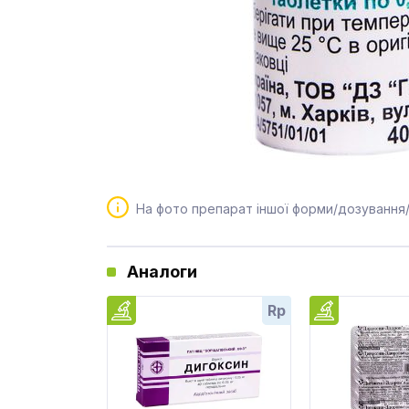
На фото препарат іншої форми/дозування
Аналоги
Rp