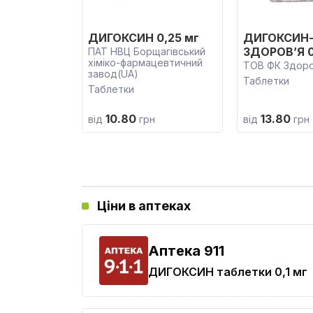
ДИГОКСИН 0,25 мг
ДИГОКСИН
ЗДОРОВ’Я 0
ПАТ НВЦ Борщагівський
хіміко-фармацевтичний
ТОВ ФК Здоро
завод(UA)
Таблетки
Таблетки
10.80
13.80
від
грн
від
грн
Ціни в аптеках
Aптека 911
ДИГОКСИН
таблетки 0,1 мг