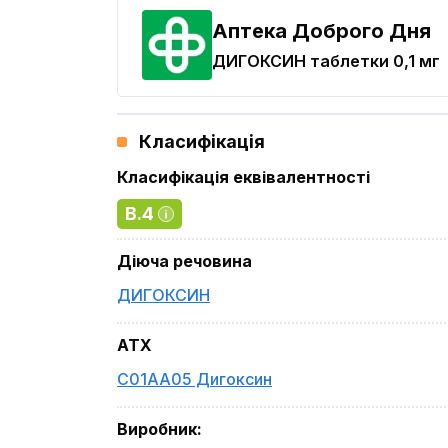
Аптека Доброго Дня
ДИГОКСИН
таблетки 0,1 мг
Класифікація
Класифікація еквівалентності
B.4
Діюча речовина
ДИГОКСИН
ATX
C01AA05 Дигоксин
Виробник
: