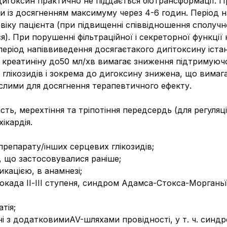
ів дигоксин практично не піддається біотрансформації.
ини із досягненням максимуму через 4-6 годин. Період
і віку пацієнта (при підвищенні співвідношення сполучн
). При порушенні фільтраційної і секреторної функції
період напіввиведення досягаєтакого дигітоксину іста
о креатиніну до50 мл/хв вимагає зниження підтримуюч
их глікозидів і зокрема до дигоксину знижена, що вима
ослими для досягнення терапевтичного ефекту.
сть, мерехтіння та тріпотіння передсердь (для регуляц
ікардія.
препарату/інших серцевих глікозидів;
, що застосовувалися раніше;
икацією, в анамнезі;
окада ІІ-ІІІ ступеня, синдром Адамса-Стокса-Морганьї
тія;
ані з додатковимиAV-шляхами провідності, у т. ч. син