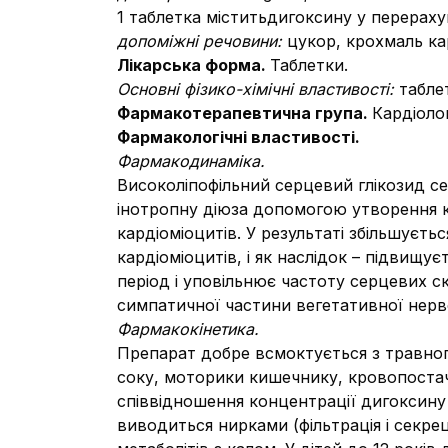
1 таблетка міститьдигоксину у перерахув
допоміжні речовини:
цукор, крохмаль кар
Лікарська форма.
Таблетки.
Основнi фiзико-хiмiчні властивостi:
табле
Фармакотерапевтична група.
Кардіоло
Фармакологічні властивості.
Фармакодинаміка.
Високоліпофільний серцевий глікозид се
інотропну діюза допомогою утворення к
кардіоміоцитів. У результаті збільшуєт
кардіоміоцитів, і як наслідок – підвищ
період і уповільнює частоту серцевих 
симпатичної частини вегетативної нерв
Фармакокінетика.
Препарат добре всмоктується з травног
соку, моторики кишечнику, кровопостача
співвідношення концентрації дигоксину у
виводиться нирками (фільтрація і секрец