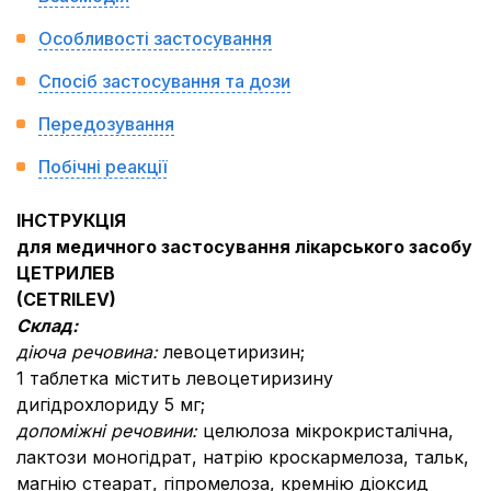
Особливості застосування
Спосіб застосування та дози
Передозування
Побічні реакції
ІНСТРУКЦІЯ
для медичного застосування лікарського засобу
ЦЕТРИЛЕВ
(CETRILEV)
Склад:
діюча речовина:
левоцетиризин;
1 таблетка містить левоцетиризину
дигідрохлориду 5 мг;
допоміжні речовини:
целюлоза мікрокристалічна,
лактози моногідрат, натрію кроскармелоза, тальк,
магнію стеарат, гіпромелоза, кремнію діоксид