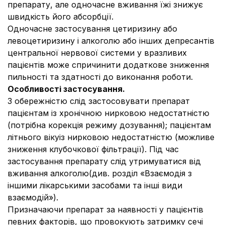
препарату, але одночасне вживання їжі знижує
швидкість його абсорбції.
Одночасне застосування цетиризину або
левоцетиризину і алкоголю або інших депресантів
центральної нервової системи у вразливих
пацієнтів може спричинити додаткове зниження
пильності та здатності до виконання роботи.
Особливості застосування.
З обережністю слід застосовувати препарат
пацієнтам із хронічною нирковою недостатністю
(потрібна корекція режиму дозування); пацієнтам
літнього вікуіз нирковою недостатністю (можливе
зниження клубочкової фільтрації). Під час
застосування препарату слід утримуватися від
вживання алкоголю
(див. розділ «Взаємодія з
іншими лікарськими засобами та інші види
взаємодій»).
Призначаючи препарат за наявності у пацієнтів
певних факторів, що провокують затримку сечі