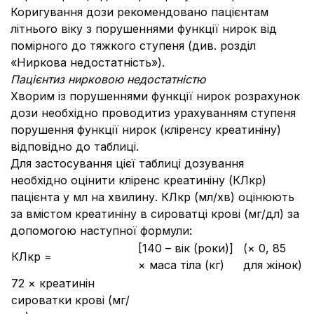
Коригування дози рекомендовано пацієнтам
літнього віку з порушеннями функції нирок від
помірного до тяжкого ступеня (див. розділ
«Ниркова недостатність»).
Пацієнтиз нирковою недостатністю
Хворим із порушеннями функції нирок розрахунок
дози необхідно проводитиз урахуванням ступеня
порушення функції нирок (кліренсу креатиніну)
відповідно до таблиці.
Для застосування цієї таблиці дозування
необхідно оцінити кліренс креатиніну (КЛкр)
пацієнта у мл на хвилину. КЛкр (мл/хв) оцінюють
за вмістом креатиніну в сироватці крові (мг/дл) за
допомогою наступної формули:
[140 – вік (роки)]
(× 0, 85
КЛкр =
× маса тіла (кг)
для жінок)
72 × креатинін
сироватки крові (мг/