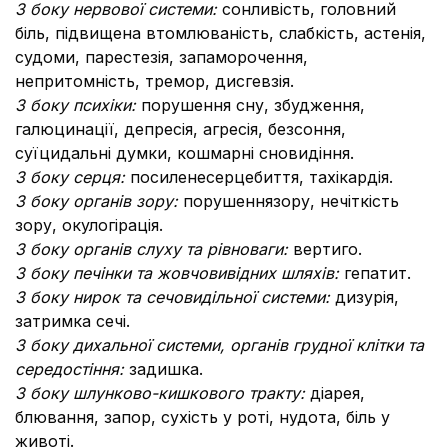
З боку нервової системи:
сонливість, головний
біль, підвищена втомлюваність, слабкість, астенія,
судоми, парестезія, запаморочення,
непритомність, тремор, дисгевзія.
З боку психіки:
порушення сну, збудження,
галюцинації, депресія, агресія, безсоння,
суїцидальні думки, кошмарні сновидіння.
З боку серця:
посилене
серцебиття, тахікардія.
З боку органів зору:
порушення
зору, нечіткість
зору, окулогірація.
З боку органів слуху та рівноваги:
вертиго.
З боку печінки та жовчовивідних шляхів:
гепатит.
З боку нирок та сечовидільної системи:
дизурія,
затримка сечі.
З боку дихальної системи, органів грудної клітки та
середостіння:
задишка.
З боку шлунково-кишкового тракту:
діарея,
блювання, запор, сухість у роті, нудота, біль у
животі.