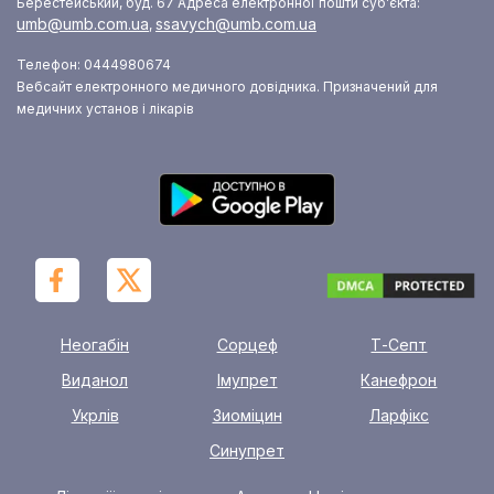
Берестейський, буд. 67
Адреса електронної пошти суб’єкта:
umb@umb.com.ua
ssavych@umb.com.ua
,
Телефон: 0444980674
Вебсайт електронного медичного довідника. Призначений для
медичних установ і лікарів
Неогабін
Сорцеф
Т-Септ
Виданол
Імупрет
Канефрон
Укрлів
Зиоміцин
Ларфікс
Синупрет