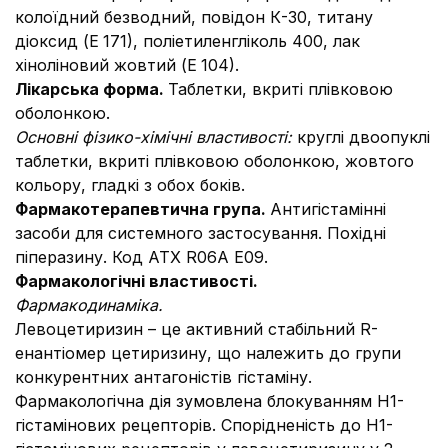
колоїдний безводний, повідон К-30, титану
діоксид (Е
171), поліетиленгліколь 400, лак
хіноліновий жовтий (Е
104).
Лікарська форма.
Таблетки, вкриті плівковою
оболонкою.
Основні фізико-хімічні властивості:
круглі двоопуклі
таблетки, вкриті плівковою оболонкою, жовтого
кольору, гладкі з обох боків.
Фармакотерапевтична група.
Антигістамінні
засоби для системного застосування. Похідні
піперазину. Код АТХ R06A Е09.
Фармакологічні властивості.
Фармакодинаміка.
Левоцетиризин – це активний стабільний R-
енантіомер цетиризину, що належить до групи
конкурентних антагоністів гістаміну.
Фармакологічна дія зумовлена блокуванням Н1-
гістамінових рецепторів. Спорідненість до Н1-