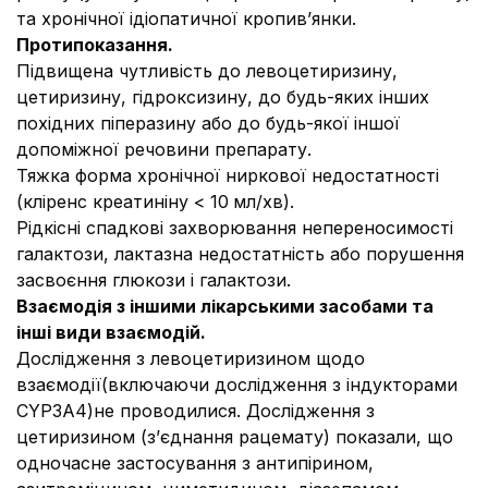
та хронічної ідіопатичної кропив’янки.
Протипоказання.
Підвищена чутливість до левоцетиризину,
цетиризину, гідроксизину, до будь-яких інших
похідних піперазину або до будь-якої іншої
допоміжної речовини препарату.
Тяжка форма хронічної ниркової недостатності
(кліренс креатиніну < 10
мл/хв).
Рідкісні спадкові захворювання непереносимості
галактози, лактазна недостатність або порушення
засвоєння глюкози і галактози.
Взаємодія з іншими лікарськими засобами та
інші види взаємодій.
Дослідження з левоцетиризином щодо
взаємодії(включаючи дослідження з індукторами
CYP3A4)не проводилися. Дослідження з
цетиризином (з’єднання рацемату) показали, що
одночасне застосування з антипірином,