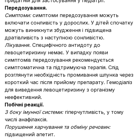
придатній для застосування у педіатрії.
Передозування.
Симптоми:
симптоми передозування можуть
включати сонливість у дорослих. У дітей спочатку
можуть виникнути збудження і підвищена
дратівливість з наступною сонливістю.
Лікування.
Специфічного антидоту до
левоцетиризину немає. У випадку появи
симптомів передозування рекомендується
симптоматична та підтримуюча терапія. Слід
розглянути необхідність промивання шлунка через
короткий час після прийому препарату. Гемодіаліз
для виведення левоцетиризину з організму
неефективний.
Побічні реакції.
З боку імунної системи:
гіперчутливість, у тому
числі анафілаксія.
Порушення харчування та обміну речовин:
підвищений апетит.