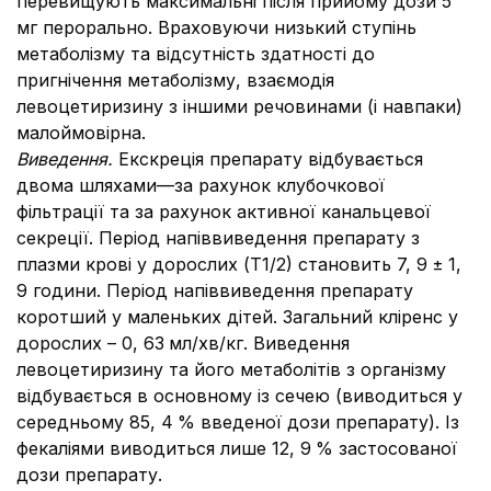
перевищують максимальні після прийому дози 5
мг перорально. Враховуючи низький ступінь
метаболізму та відсутність здатності до
пригнічення метаболізму, взаємодія
левоцетиризину з іншими речовинами (і навпаки)
малоймовірна.
Виведення.
Екскреція препарату відбувається
двома шляхами—за рахунок клубочкової
фільтрації та за рахунок активної канальцевої
секреції. Період напіввиведення препарату з
плазми крові у дорослих (Т1/2) становить 7, 9
±
1,
9 години. Період напіввиведення препарату
коротший у маленьких дітей. Загальний кліренс у
дорослих – 0, 63
мл/хв/кг. Виведення
левоцетиризину та його метаболітів з організму
відбувається в основному із сечею (виводиться у
середньому 85, 4
% введеної дози препарату). Із
фекаліями виводиться лише 12, 9
% застосованої
дози препарату.