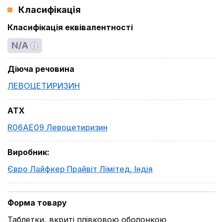
Класифікація
Класифікація еквівалентності
N/A
Діюча речовина
ЛЕВОЦЕТИРИЗИН
ATX
R06AE09 Левоцетиризин
Виробник
:
Євро Лайфкер Прайвіт Лімітед
,
Індія
Форма товару
Таблетки, вкриті плівковою оболонкою