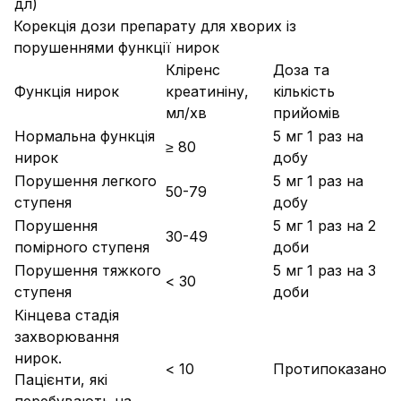
дл)
Корекція дози препарату для хворих із
порушеннями функції нирок
Кліренс
Доза та
Функція нирок
креатиніну,
кількість
мл/хв
прийомів
Нормальна функція
5 мг 1 раз на
≥ 80
нирок
добу
Порушення легкого
5 мг 1 раз на
50-79
ступеня
добу
Порушення
5 мг 1 раз на 2
30-49
помірного ступеня
доби
Порушення тяжкого
5 мг 1 раз на 3
< 30
ступеня
доби
Кінцева стадія
захворювання
нирок.
< 10
Протипоказано
Пацієнти, які