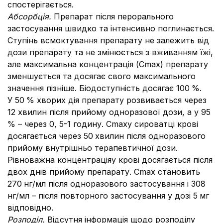
спостерігається.
Абсорбція.
Препарат після перорального
застосування швидко та інтенсивно поглинається.
Ступінь всмоктування препарату не залежить від
дози препарату та не змінюється з вживанням їжі,
але максимальна концентрація (Сmax) препарату
зменшується та досягає свого максимального
значення пізніше. Біодоступність досягає 100
%.
У 50
% хворих дія препарату розвивається через
12 хвилин після прийому одноразової дози, а у 95
% – через 0, 5-1 годину. Сmаху сироватці крові
досягається через 50
хвилин після одноразового
прийому внутрішньо терапевтичної дози.
Рівноважна концентраціяу крові досягається після
двох днів прийому препарату. Сmах становить
270
нг/мл після одноразового застосування і 308
нг/мл – після повторного застосування у дозі 5
мг
відповідно.
Розподіл.
Відсутня інформація щодо розподілу