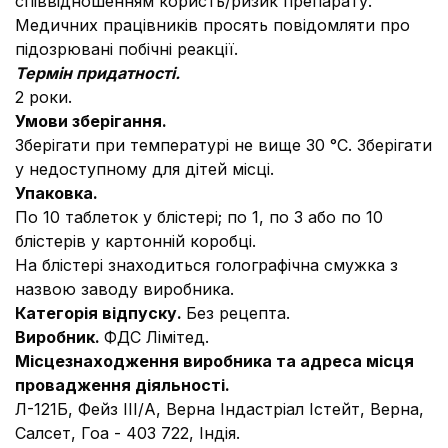
співвідношенням користь/ризик препарату.
Медичних працівників просять повідомляти про
підозрювані побічні реакції.
Термін придатності.
2 роки.
Умови зберігання.
Зберігати при температурі не вище 30 °С. Зберігати
у недоступному для дітей місці.
Упаковка.
По 10 таблеток у блістері; по 1, по 3 або по 10
блістерів у картонній коробці.
На блістері знаходиться голографічна смужка з
назвою заводу виробника.
Категорія відпуску.
Без рецепта.
Виробник.
ФДС Лімітед.
Місцезнаходження виробника та адреса місця
провадження діяльності.
Л-121Б, Фейз ІІІ/А, Верна Індастріал Істейт, Верна,
Салсет, Гоа - 403 722, Індія.