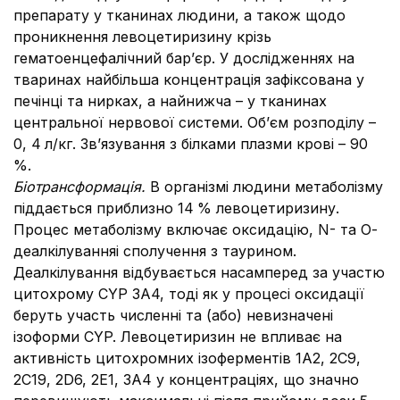
препарату у тканинах людини, а також щодо
проникнення левоцетиризину крізь
гематоенцефалічний бар’єр. У дослідженнях на
тваринах найбільша концентрація зафіксована у
печінці та нирках, а найнижча – у тканинах
центральної нервової системи. Об’єм розподілу –
0, 4
л/кг. Зв’язування з білками плазми крові – 90
%.
Біотрансформація.
В організмі людини метаболізму
піддається приблизно 14
% левоцетиризину.
Процес метаболізму включає оксидацію, N- та О-
деалкілуванняі сполучення з таурином.
Деалкілування відбувається насамперед за участю
цитохрому CYP 3А4, тоді як у процесі оксидації
беруть участь численні та (або) невизначені
ізоформи CYP. Левоцетиризин не впливає на
активність цитохромних ізоферментів 1А2, 2С9,
2С19, 2D6, 2Е1, 3А4 у концентраціях, що значно