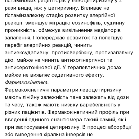
гістамінових рецепторів у левоцетиризину у 2
рази вища, ніж у цетиризину. Впливає на
гістамінзалежну стадію розвитку алергійної
реакції, зменшує міграцію еозинофілів, судинну
проникність, обмежує вивільнення медіаторів
запалення. Попереджає розвиток та полегшує
перебіг алергійних реакцій, чинить
антиексудативну, протисвербіжну, протизапальну
дію, майже не чинить антихолінергічної та
антисеротонінової дії. У терапевтичних дозах
майже не виявляє седативного ефекту.
Фармакокінетика.
Фармакокінетичні параметри левоцетиризину
мають лінійну залежність тане залежать від дози
та часу, також мають низьку варіабельність у
різних пацієнтів. Фармакокінетичний профіль при
введенні єдиного енантіомера такий самий, як і
при застосуванні цетиризину. В процесі абсорбції
або виведення хіральна інверсія не