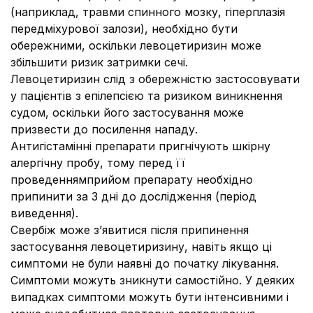
(наприклад, травми спинного мозку, гіперплазія
передміхурової залози), необхідно бути
обережними, оскільки левоцетиризин може
збільшити ризик затримки сечі.
Левоцетиризин слід з обережністю застосовувати
у пацієнтів з епілепсією та ризиком виникнення
судом, оскільки його застосування може
призвести до посилення нападу.
Антигістамінні препарати пригнічують шкірну
алергічну пробу, тому перед її
проведеннямприйом препарату необхідно
припинити за 3 дні до дослідження (період
виведення).
Свербіж може з’явитися після припинення
застосування левоцетиризину, навіть якщо ці
симптоми не були наявні до початку лікування.
Симптоми можуть зникнути самостійно. У деяких
випадках симптоми можуть бути інтенсивними і