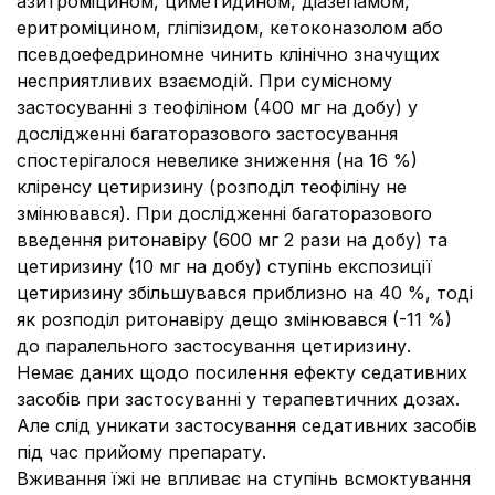
азитроміцином, циметидином, діазепамом,
еритроміцином, гліпізидом, кетоконазолом або
псевдоефедриномне чинить клінічно значущих
несприятливих взаємодій. При сумісному
застосуванні з теофіліном (400 мг на добу) у
дослідженні багаторазового застосування
спостерігалося невелике зниження (на 16 %)
кліренсу цетиризину (розподіл теофіліну не
змінювався). При дослідженні багаторазового
введення ритонавіру (600 мг 2 рази на добу) та
цетиризину (10 мг на добу) ступінь експозиції
цетиризину збільшувався приблизно на 40 %, тоді
як розподіл ритонавіру дещо змінювався (-11 %)
до паралельного застосування цетиризину.
Немає даних щодо посилення ефекту седативних
засобів при застосуванні у терапевтичних дозах.
Але слід уникати застосування седативних засобів
під час прийому препарату.
Вживання їжі не впливає на ступінь всмоктування