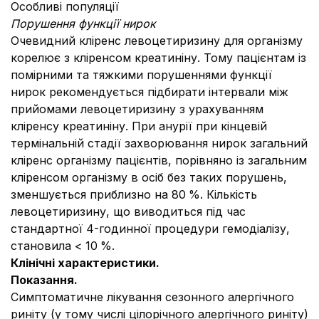
Особливі популяції
Порушення функції нирок
Очевидний кліренс левоцетиризину для організму
корелює з кліренсом креатиніну. Тому пацієнтам із
помірними та тяжкими порушеннями функції
нирок рекомендується підбирати інтервали між
прийомами левоцетиризину з урахуванням
кліренсу креатиніну. При анурії при кінцевій
термінальній стадії захворювання нирок загальний
кліренс організму пацієнтів, порівняно із загальним
кліренсом організму в осіб без таких порушень,
зменшується приблизно на 80
%. Кількість
левоцетиризину, що виводиться під час
стандартної 4-годинної процедури гемодіалізу,
становила < 10
%.
Клінічні характеристики.
Показання.
Симптоматичне лікування сезонного алергічного
риніту (у тому числі цілорічного алергічного риніту)