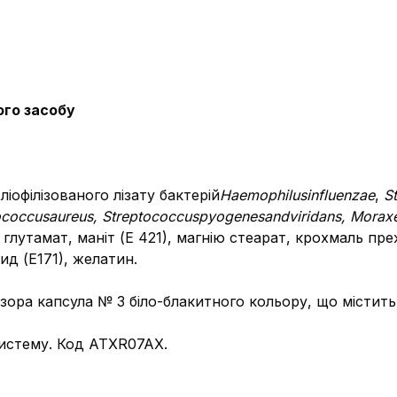
ого засобу
 ліофілізованого лізату бактерій
Haemophilus
influenzae
,
S
ococcus
aureus
,
Streptococcus
pyogenes
and
viridans
,
Moraxe
 глутамат, маніт (Е 421), магнію стеарат, крохмаль пр
ид (Е171), желатин.
зора капсула № 3 біло-блакитного кольору, що містит
систему. Код АТХ
R07AX.