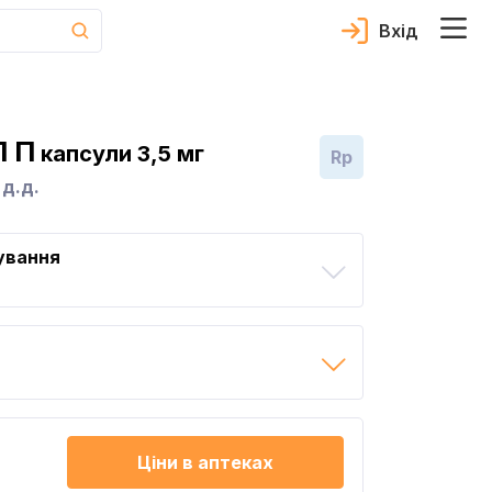
Вхід
 П
капсули 3,5 мг
Rp
д.д.
ування
Ціни в аптеках