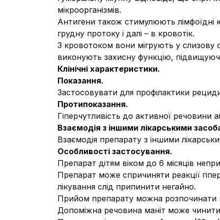
мікроорганізмів.
Антигени також стимулюють лімфоїдні кл
грудну протоку і далі – в кровотік.
З кровотоком вони мігрують у слизову о
виконують захисну функцію, підвищуючи
Клінічні характеристики.
Показання.
Застосовувати для профілактики рециди
Протипоказання.
Гіперчутливість до активної речовини а
Взаємодія з іншими лікарськими засоба
Взаємодія препарату з іншими лікарськ
Особливості застосування.
Препарат дітям віком до 6 місяців непри
Препарат може спричиняти реакції гіпер
лікування слід припинити негайно.
Прийом препарату можна розпочинати не
Допоміжна речовина маніт може чинити 