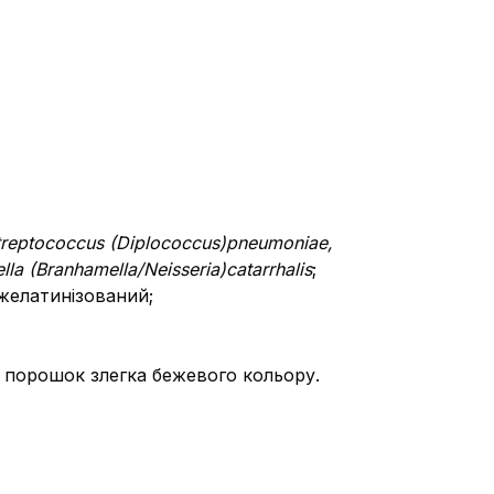
treptococcus
(
Diplococcus
)
pneumoniae
,
lla
(
Branhamella
/
Neisseria
)
catarrhalis
;
ежелатинізований;
ь порошок злегка бежевого кольору.