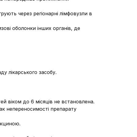
грують через регіонарні лімфовузли в
зові оболонки інших органів, де
ду лікарського засобу.
ей віком до 6 місяців не встановлена.
знак непереносимості препарату
акциною.