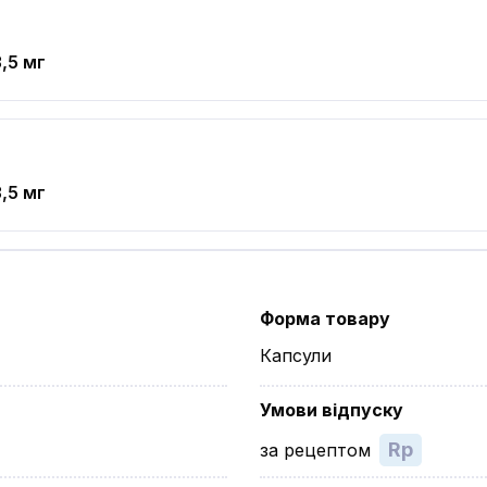
,5 мг
,5 мг
Форма товару
Капсули
Умови відпуску
Rp
за рецептом