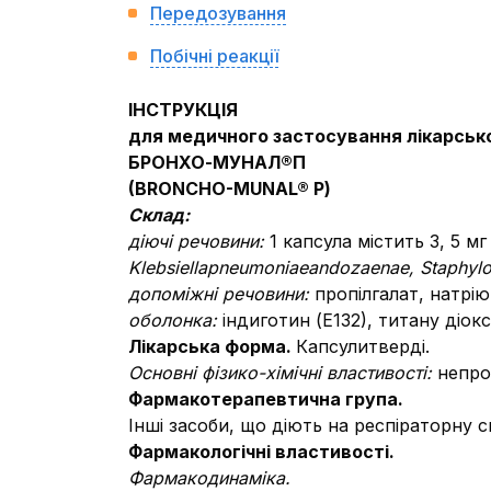
Передозування
Побічні реакції
ІНСТРУКЦІЯ
для медичного застосування лікарськ
БРОНХО-МУНАЛ®П
(
BRONCHO
-
MUNAL
®
Р)
Склад:
діючі речовини:
1 капсула містить 3, 5 мг
Klebsiella
pneumoniae
and
ozaenae
,
Staphyl
допоміжні речовини:
пропілгалат, натрію
оболонка:
індиготин (Е132), титану діокс
Лікарська форма.
Капсулитверді.
Основні фізико-хімічні властивості:
непро
Фармакотерапевтична група.
Інші засоби, що діють на респіраторну 
Фармакологічні властивості.
Фармакодинаміка.