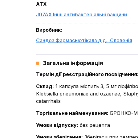
ATX
J07AX Інші антибактеріальні вакцини
Виробник
:
Сандоз Фармасьютікалз д.д.
,
Словенія
Загальна інформація
Термін дії реєстраційного посвідчення
Склад
:
1 капсула містить 3, 5 мг ліофілі
Klebsiella pneumoniae and ozaenae, Staph
catarrhalis
Торгівельне найменування
:
БРОНХО-М
Умови відпуску
:
без рецепта
Умови зберігання
:
Зберігати при темпер