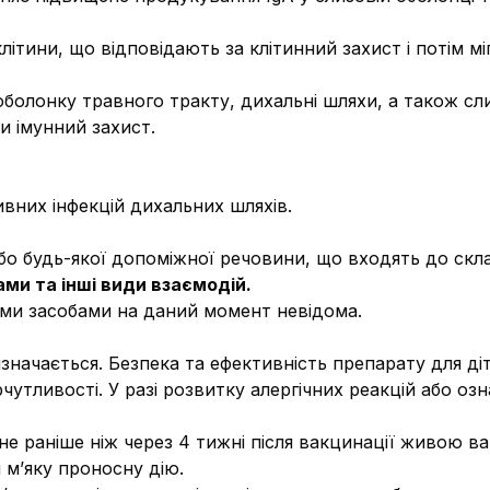
ітини, що відповідають за клітинний захист і потім мі
болонку травного тракту, дихальні шляхи, а також сли
 імунний захист.
вних інфекцій дихальних шляхів.
бо будь-якої допоміжної речовини, що входять до скла
ми та інші види взаємодій.
ими засобами на даний момент невідома.
значається. Безпека та ефективність препарату для діт
чутливості. У разі розвитку алергічних реакцій або о
 раніше ніж через 4 тижні після вакцинації живою в
м’яку проносну дію.