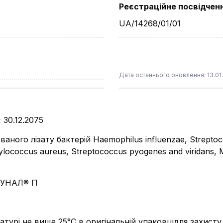
Реєстраційне посвідчен
UA/14268/01/01
Дата останнього оновлення: 13.01
:
30.12.2075
зованого лізату бактерій Haemophilus influenzae, Strept
ylococcus aureus, Streptococcus pyogenes and viridans, M
УНАЛ® П
атурі не вище 25°С в оригінальній упаковцідля захисту 