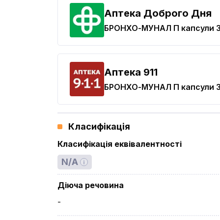
Аптека Доброго Дня
БРОНХО-МУНАЛ П
капсули 3
Aптека 911
БРОНХО-МУНАЛ П
капсули 3
Класифікація
Класифікація еквівалентності
N/A
Діюча речовина
-