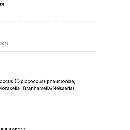
ня
.2021
ococcus (Diplococcus) pneumoniae,
oraxella (Branhamella/Neisseria)
від вологи.