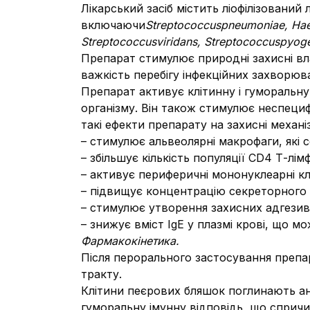
Лікарський засіб містить ліофілізований
включаючи
Streptococcus
pneumoniae
,
Hae
Streptococcus
viridans
,
Streptococcus
pyog
Препарат стимулює природні захисні вла
важкість перебігу інфекційних захворюв
Препарат активує клітинну і гуморальну
організму. Він також стимулює неспецифі
такі ефекти препарату на захисні механі
– стимулює альвеолярні макрофаги, які 
– збільшує кількість популяції CD4 Т-лім
– активує периферичні мононуклеарні к
– підвищує концентрацію секреторного I
– стимулює утворення захисних адгезив
– знижує вміст IgE у плазмі крові, що м
Фармакокінетика.
Після перорального застосування препа
тракту.
Клітини пеєрових бляшок поглинають ан
гуморальну імунну відповідь, що сприч