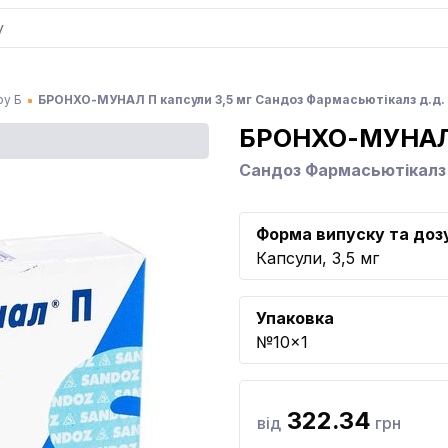
ру Б
БРОНХО-МУНАЛ П капсули 3,5 мг Сандоз Фармасьютікалз д.д.
БРОНХО-МУНАЛ
Сандоз Фармасьютікалз 
Форма випуску та доз
Капсули, 3,5 мг
Упаковка
№10x1
322.34
від
грн