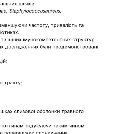
хальних шляхів,
nae
,
Staphylococcus
aureus
,
 зменшуючи частоту, тривалість та
іотиках.
в та інших імунокомпетентних структур
чних дослідженнях були продемонстровані
ій;
о тракту;
яшках слизової оболонки травного
м клітинам, індукуючи таким чином
 та попереджає проникнення