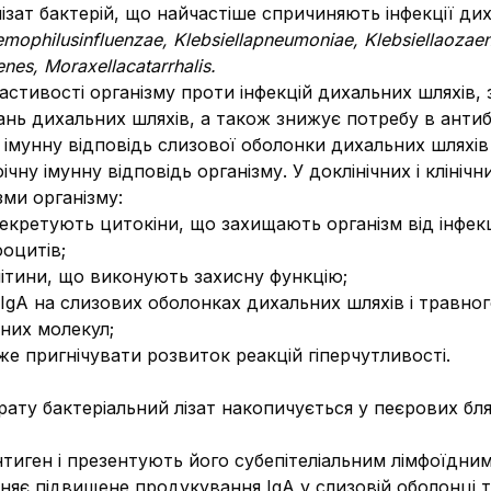
 лізат бактерій, що найчастіше спричиняють інфекції ди
mophilus
influenzae
,
Klebsiella
pneumoniae
,
Klebsiella
ozae
enes
,
Moraxella
catarrhalis
.
стивості організму проти інфекцій дихальних шляхів,
ань дихальних шляхів, а також знижує потребу в антиб
 імунну відповідь слизової оболонки дихальних шляхі
чну імунну відповідь організму. У доклінічних і кліні
зми організму:
секретують цитокіни, що захищають організм від інфекц
фоцитів;
літини, що виконують захисну функцію;
gA на слизових оболонках дихальних шляхів і травног
них молекул;
оже пригнічувати розвиток реакцій гіперчутливості.
рату бактеріальний лізат накопичується у пеєрових бл
тиген і презентують його субепітеліальним лімфоїдни
иняє підвищене продукування IgA у слизовій оболонці