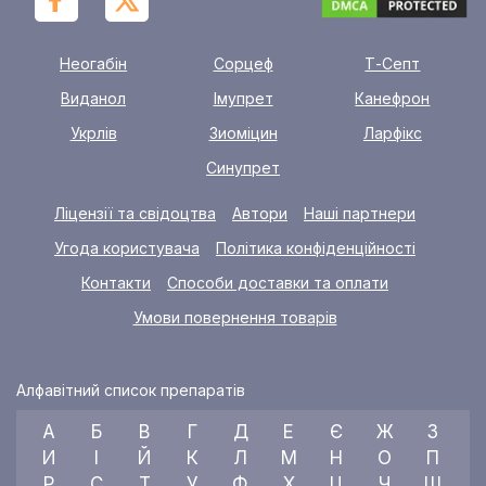
Неогабін
Сорцеф
Т-Септ
Виданол
Імупрет
Канефрон
Укрлів
Зиоміцин
Ларфікс
Синупрет
Ліцензії та свідоцтва
Автори
Наші партнери
Угода користувача
Політика конфіденційності
Контакти
Способи доставки та оплати
Умови повернення товарів
Алфавітний список препаратів
А
Б
В
Г
Д
Е
Є
Ж
З
И
І
Й
К
Л
М
Н
О
П
Р
С
Т
У
Ф
Х
Ц
Ч
Ш