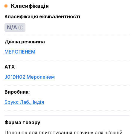
Класифікація
Класифікація еквівалентності
N/A
Діюча речовина
МЕРОПЕНЕМ
ATX
J01DH02 Меропенем
Виробник
:
Брукс Лаб.
,
Індія
Форма товару
Порошок для приготування розчину для ін’єкцій