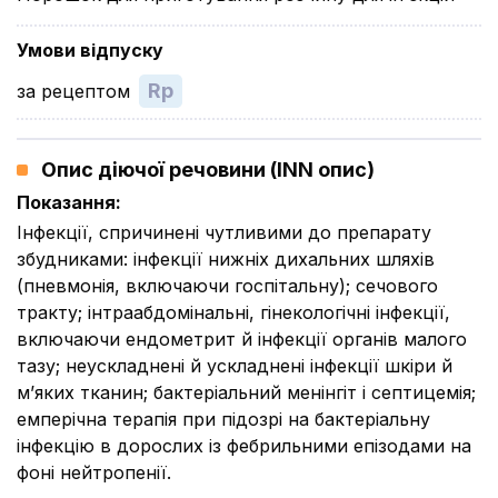
Умови відпуску
Rp
за рецептом
Опис діючої речовини (INN опис)
Показання
:
Інфекції, спричинені чутливими до препарату
збудниками: інфекції нижніх дихальних шляхів
(пневмонія, включаючи госпітальну); сечового
тракту; інтраабдомінальні, гінекологічні інфекції,
включаючи ендометрит й інфекції органів малого
тазу; неускладнені й ускладнені інфекції шкіри й
м’яких тканин; бактеріальний менінгіт і септицемія;
емперічна терапія при підозрі на бактеріальну
інфекцію в дорослих із фебрильними епізодами на
фоні нейтропенії.