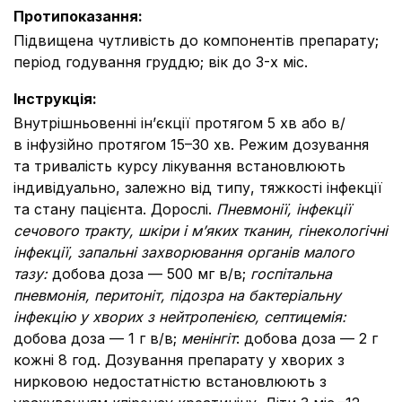
Протипоказання
:
Підвищена чутливість до компонентів препарату;
період годування груддю; вік до 3-х міс.
Інструкція
:
Внутрішньовенні ін’єкції протягом 5 хв або в/
в інфузійно протягом 15–30 хв. Режим дозування
та тривалість курсу лікування встановлюють
індивідуально, залежно від типу, тяжкості інфекції
та стану пацієнта. Дорослі.
Пневмонії, інфекції
сечового тракту, шкіри і м’яких тканин, гінекологічні
інфекції, запальні захворювання органів малого
тазу
:
добова доза — 500 мг в/в;
госпітальна
пневмонія, перитоніт, підозра на бактеріальну
інфекцію у хворих з нейтропенією, септицемія
:
добова доза — 1 г в/в;
менінгіт
: добова доза — 2 г
кожні 8 год. Дозування препарату у хворих з
нирковою недостатністю встановлюють з