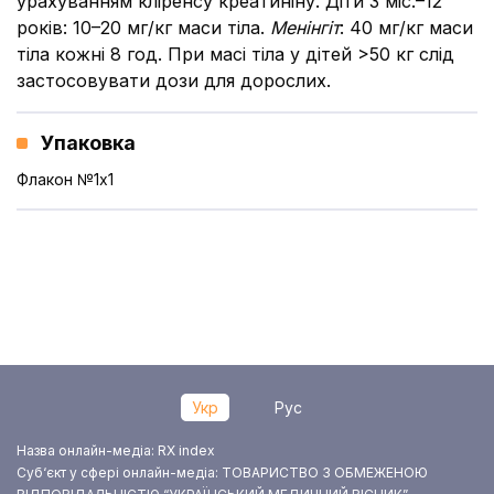
урахуванням кліренсу креатиніну. Діти 3 міс.–12
років: 10–20 мг/кг маси тіла.
Менінгіт
: 40 мг/кг маси
тіла кожні 8 год. При масі тіла у дітей >50 кг слід
застосовувати дози для дорослих.
Упаковка
Флакон №1x1
Укр
Рус
Назва онлайн-медіа: RX index
Суб‘єкт у сфері онлайн-медіа: ТОВАРИСТВО З ОБМЕЖЕНОЮ