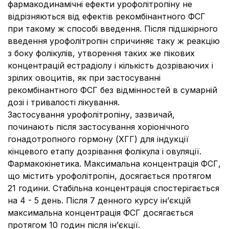
фармакодинамічні ефекти урофолітропіну не
відрізняються від ефектів рекомбінантного ФСГ
при такому ж способі введення. Після підшкірного
введення урофолітропін спричиняє таку ж реакцію
з боку фолікулів, утворення таких же пікових
концентрацій естрадіолу і кількість дозріваючих і
зрілих овоцитів, як при застосуванні
рекомбінантного ФСГ без відмінностей в сумарній
дозі і тривалості лікування.
Застосування урофолітропіну, зазвичай,
починають після застосування хоріонічного
гонадотропного гормону (ХГГ) для індукції
кінцевого етапу дозрівання фолікула і овуляції.
Фармакокінетика.
Максимальна концентрація ФСГ,
що містить урофолітропін, досягається протягом
21 години. Стабільна концентрація спостерігається
на 4 - 5 день. Після 7 денного курсу ін’єкцій
максимальна концентрація ФСГ досягається
протягом 10 годин після ін’єкції.