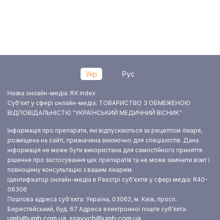
Укр
Рус
Назва онлайн-медіа: RX index
Суб‘єкт у сфері онлайн-медіа: ТОВАРИСТВО З ОБМЕЖЕНОЮ
ВІДПОВІДАЛЬНІСТЮ “УКРАЇНСЬКИЙ МЕДИЧНИЙ ВІСНИК”
Інформація про препарати, які відпускаються за рецептом лікаря,
розміщена на сайті, призначена виключно для спеціалістів. Дана
інформація не може бути використана для самостійного приняття
рішення про застосування цих препаратів та не може замінити візит і
повноцінну консультацію з вашим лікарем.
Ідентифікатор онлайн-медіа в Реєстрі суб‘єктів у сфері медіа: R40-
06306
Поштова адреса суб‘єкта: Україна, 03062, м. Київ, просп.
Берестейський, буд. 67
Адреса електронної пошти суб’єкта:
umb@umb.com.ua
ssavych@umb.com.ua
,