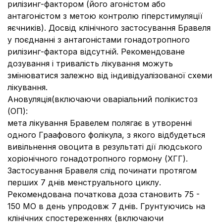
рилізинг-фактором (його агоністом або
антагоністом з метою контролю гіперстимуляції
яєчників). Досвід клінічного застосування Бравеля
у поєднанні з антагоністами гонадотропного
рилізинг-фактора відсутній. Рекомендоване
дозування і тривалість лікування можуть
змінюватися залежно від індивідуалізованої схеми
лікування.
Ановуляція
(включаючи оваріальний полікистоз
(ОП):
мета лікування Бравелем полягає в утворенні
одного Граафового фолікула, з якого відбудеться
вивільнення овоцита в результаті дії людського
хоріонічного гонадотропного гормону (ХГГ).
Застосування Бравеля слід починати протягом
перших 7 днів менструального циклу.
Рекомендована початкова доза становить 75 -
150 МО в день упродовж 7 днів. Грунтуючись на
клінічних спостереженнях (включаючи