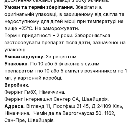
досягнення бажаної реакції з боку яєчників.
Умови та термін зберігання.
Зберігати в
оригінальній упаковці, в захищеному від світла та
недоступному для дітей місці при температурі не
вище +25
°
С. Не заморожувати.
Термін придатності – 2 роки. Забороняється
застосовувати препарат після дати, зазначеної на
упаковці.
Умови відпуску.
За рецептом.
Упаковка.
По 10 або 5 флаконів з сухим
препаратом і по 10 або 5 ампул з розчинником по 1
мл, у картонній коробці.
Виробник.
Феррінг ГмбХ, Німеччина.
Феррінг Інтернешнл Сентер СА, Швейцарія.
Адреса.
Вітланд 11, Постфаш 21 45, Д-24109 Кіль,
Німеччина
.
Чемін де ла Вергогнаусаз 50, 1162,
Сан-Пре, Швейцарія.