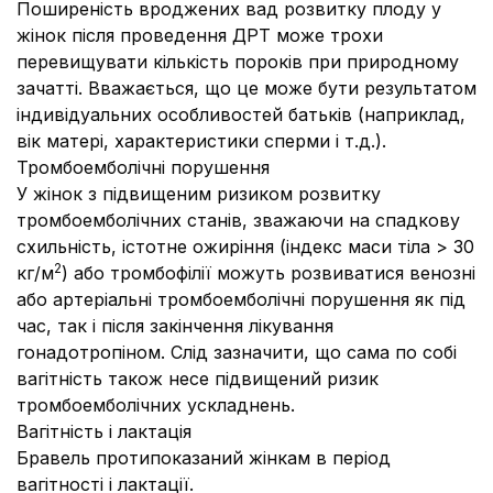
Поширеність вроджених вад розвитку плоду у
жінок після проведення ДРТ може трохи
перевищувати кількість пороків при природному
зачатті. Вважається, що це може бути результатом
індивідуальних особливостей батьків (наприклад,
вік матері, характеристики сперми і т.д.).
Тромбоемболічні порушення
У жінок з підвищеним ризиком розвитку
тромбоемболічних станів, зважаючи на спадкову
схильність, істотне ожиріння (індекс маси тіла > 30
2
кг/м
) або тромбофілії можуть розвиватися венозні
або артеріальні тромбоемболічні порушення як під
час, так і після закінчення лікування
гонадотропіном. Слід зазначити, що сама по собі
вагітність також несе підвищений ризик
тромбоемболічних ускладнень.
Вагітність і лактація
Бравель протипоказаний жінкам в період
вагітності і лактації.