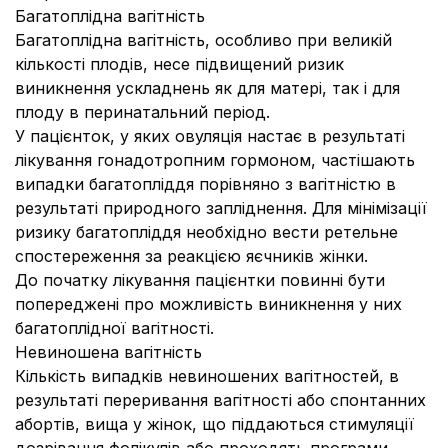
Багатоплідна вагітність
Багатоплідна вагітність, особливо при великій
кількості плодів, несе підвищений ризик
виникнення ускладнень як для матері, так і для
плоду в перинатальний період.
У пацієнток, у яких овуляція настає в результаті
лікування гонадотропним гормоном, частішають
випадки багатопліддя порівняно з вагітністю в
результаті природного запліднення. Для мінімізації
ризику багатопліддя необхідно вести ретельне
спостереження за реакцією яєчників жінки.
До початку лікування пацієнтки повинні бути
попереджені про можливість виникнення у них
багатоплідної вагітності.
Невиношена вагітність
Кількість випадків невиношених вагітностей, в
результаті переривання вагітності або спонтанних
абортів, вища у жінок, що піддаються стимуляції