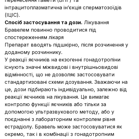
перенесення гамети (ВПГ) та
інтрацитоплазматична ін’єкція сперматозоїдів
(ІЦIС).
Спосіб застосування та дози.
Лікування
Бравелем повинно проводитися під
спостереженням лікаря
Препарат вводять підшкірно, після розчинення у
доданому розчиннику.
У реакції яєчників на екзогенні гонадотропіни
існують значні міжвидові і внутрішньовидові
відмінності, що не дозволяє застосовувати
стандартизовані схеми дозування. Зважаючи на
це, дози підбирають індивідуально, залежно від
реакції яєчників на лікування. Це вимагає
контролю функції яєчників або тільки за
допомогою ультразвукового методу, або у
поєднанні з лабораторним контролем рівня
естрадіолу. Бравель може застосовуватися як
окремо, так і в комбінації з гонадотропним