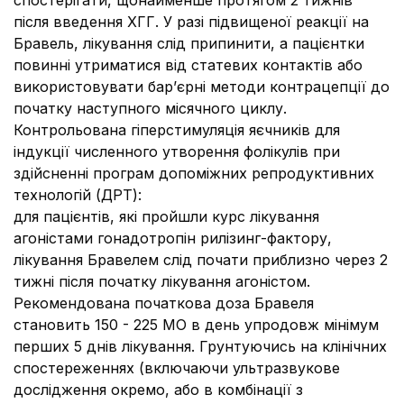
спостерігати, щонайменше протягом 2 тижнів
після введення ХГГ. У разі підвищеної реакції на
Бравель, лікування слід припинити, а пацієнтки
повинні утриматися від статевих контактів або
використовувати бар’єрні методи контрацепції до
початку наступного місячного циклу.
Контрольована гіперстимуляція яєчників для
індукції численного утворення фолікулів при
здійсненні програм допоміжних репродуктивних
технологій (ДРТ):
для пацієнтів, які пройшли курс лікування
агоністами гонадотропін рилізинг-фактору,
лікування Бравелем слід почати приблизно через 2
тижні після початку лікування агоністом.
Рекомендована початкова доза Бравеля
становить 150 - 225 МО в день упродовж мінімум
перших 5 днів лікування. Грунтуючись на клінічних
спостереженнях (включаючи ультразвукове
дослідження окремо, або в комбінації з