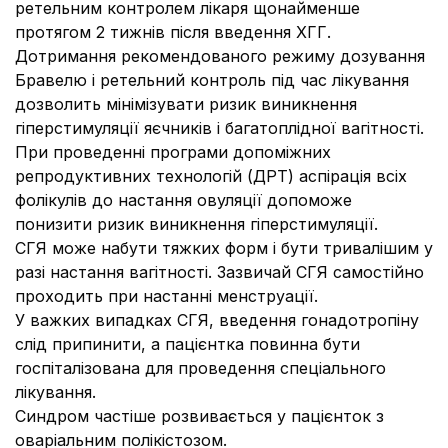
ретельним контролем лікаря щонайменше
протягом 2 тижнів після введення ХГГ.
Дотримання рекомендованого режиму дозування
Бравелю і ретельний контроль під час лікування
дозволить мінімізувати ризик виникнення
гіперстимуляції яєчників і багатоплідної вагітності.
При проведенні програми допоміжних
репродуктивних технологій (ДРТ) аспірація всіх
фолікулів до настання овуляції допоможе
понизити ризик виникнення гіперстимуляції.
СГЯ може набути тяжких форм і бути тривалішим у
разі настання вагітності. Зазвичай СГЯ самостійно
проходить при настанні менструації.
У важких випадках СГЯ, введення гонадотропіну
слід припинити, а пацієнтка повинна бути
госпіталізована для проведення спеціального
лікування.
Синдром частіше розвивається у пацієнток з
оваріальним полікістозом.