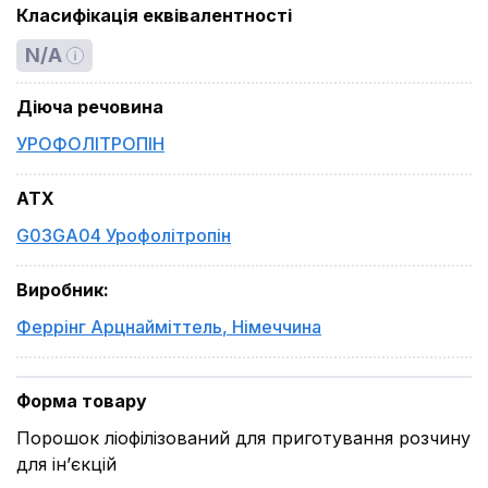
Класифікація еквівалентності
N/A
Діюча речовина
УРОФОЛІТРОПІН
ATX
G03GA04 Урофолітропін
Виробник
:
Феррінг Арцнайміттель
,
Німеччина
Форма товару
Порошок ліофілізований для приготування розчину
для ін’єкцій