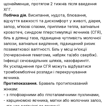
щонайменше, протягом 2 тижнів після введення
ХГГ.
Побічна дія.
Висипання, нудота, блювання,
відчуття важкості та дискомфорт у животі, діарея,
запор, м’язові спазми, припливи тепла, вагінальні
кровотечі, синдром гіперстимуляції яєчників (СГЯ),
біль в ділянці таза, підвищена чутливість молочної
залози, вагінальні виділення, підвищений ризик
позаматкової вагітності. Біль у місці ін’єкції
(почервоніння гематома, набряк та/або свербіж).
Інфекції сечовидільних шляхів, назофарингіт.
Як ускладнення при СГЯ можуть відбуватися
тромбоемболічні розлади і перекручування
яєчника.
Протипоказання.
Бравель протипоказаний
жінкам:
- з гіпофізарними або гіпоталамічними пухлинами,
- карциномою яєчника, матки або молочних залоз,