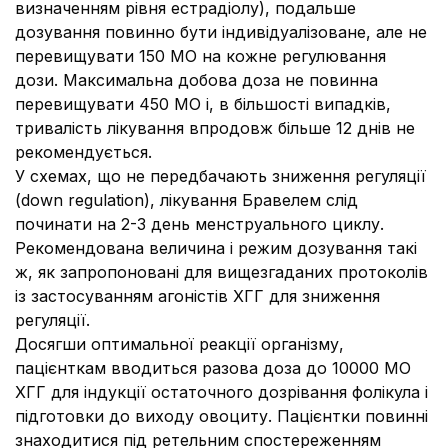
визначенням рівня естрадіолу), подальше
дозування повинно бути індивідуалізоване, але не
перевищувати 150 МО на кожне регулювання
дози. Максимальна добова доза не повинна
перевищувати 450 МО і, в більшості випадків,
тривалість лікування впродовж більше 12 днів не
рекомендується.
У схемах, що не передбачають зниження регуляції
(down regulation), лікування Бравелем слід
починати на 2-3 день менструального циклу.
Рекомендована величина і режим дозування такі
ж, як запропоновані для вищезгаданих протоколів
із застосуванням агоністів ХГГ для зниження
регуляції.
Досягши оптимальної реакції організму,
пацієнткам вводиться разова доза до 10000 МО
ХГГ для індукції остаточного дозрівання фолікула і
підготовки до виходу овоциту. Пацієнтки повинні
знаходитися під ретельним спостереженням