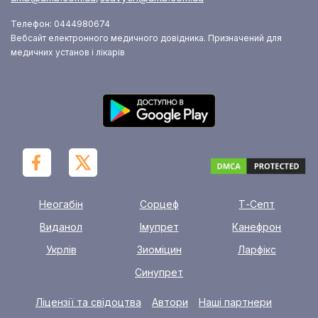
Телефон: 0444980674
Вебсайт електронного медичного довідника. Призначений для
медичних установ і лікарів
Неогабін
Сорцеф
Т-Септ
Виданол
Імупрет
Канефрон
Укрлів
Зиоміцин
Ларфікс
Синупрет
Ліцензії та свідоцтва
Автори
Наші партнери