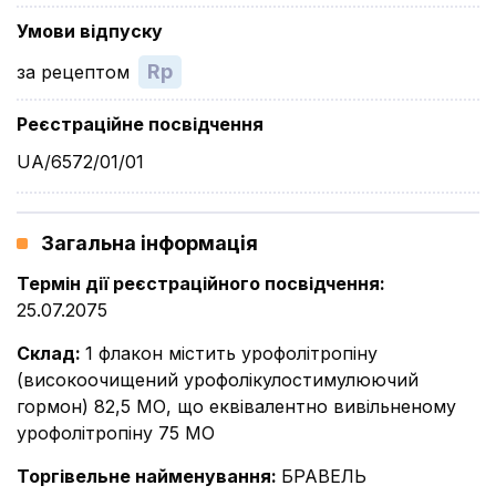
Умови відпуску
Rp
за рецептом
Реєстраційне посвідчення
UA/6572/01/01
Загальна інформація
Термін дії реєстраційного посвідчення
:
25.07.2075
Склад
:
1 флакон містить урофолітропіну
(високоочищений урофолікулостимулюючий
гормон) 82,5 МО, що еквівалентно вивільненому
урофолітропіну 75 МО
Торгівельне найменування
:
БРАВЕЛЬ