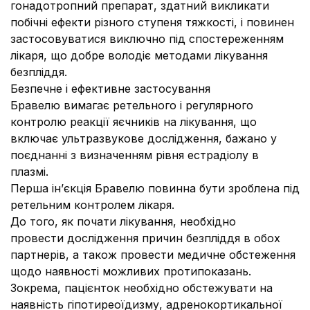
гонадотропний препарат, здатний викликати
побічні ефекти різного ступеня тяжкості, і повинен
застосовуватися виключно під спостереженням
лікаря, що добре володіє методами лікування
безпліддя.
Безпечне і ефективне застосування
Бравелю вимагає ретельного і регулярного
контролю реакції яєчників на лікування, що
включає ультразвукове дослідження, бажано у
поєднанні з визначенням рівня естрадіолу в
плазмі.
Перша ін’єкція Бравелю повинна бути зроблена під
ретельним контролем лікаря.
До того, як почати лікування, необхідно
провести дослідження причин безпліддя в обох
партнерів, а також провести медичне обстеження
щодо наявності можливих протипоказань.
Зокрема, пацієнток необхідно обстежувати на
наявність гіпотиреоїдизму, адренокортикальної