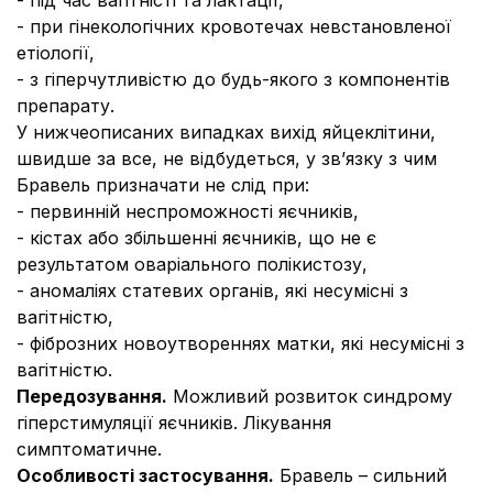
- під час вагітністі та лактації,
- при гінекологічних кровотечах невстановленої
етіології,
- з гіперчутливістю до будь-якого з компонентів
препарату.
У нижчеописаних випадках вихід яйцеклітини,
швидше за все, не відбудеться, у зв’язку з чим
Бравель призначати не слід при:
- первинній неспроможності яєчників,
- кістах або збільшенні яєчників, що не є
результатом оваріального полікистозу,
- аномаліях статевих органів, які несумісні з
вагітністю,
- фіброзних новоутвореннях матки, які несумісні з
вагітністю.
Передозування.
Можливий розвиток синдрому
гіперстимуляції яєчників. Лікування
симптоматичне.
Особливості застосування.
Бравель – сильний