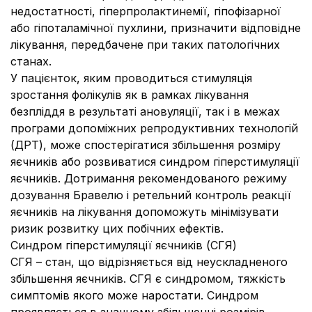
недостатності, гіперпролактинемії, гіпофізарної
або гіпоталамічної пухлини, призначити відповідне
лікування, передбачене при таких патологічних
станах.
У пацієнток, яким проводиться стимуляція
зростання фолікулів як в рамках лікування
безпліддя в результаті ановуляції, так і в межах
програми допоміжних репродуктивних технологій
(ДРТ), може спостерігатися збільшення розміру
яєчників або розвиватися синдром гіперстимуляції
яєчників. Дотримання рекомендованого режиму
дозування Бравелю і ретельний контроль реакції
яєчників на лікування допоможуть мінімізувати
ризик розвитку цих побічних ефектів.
Синдром гіперстимуляції яєчників (СГЯ)
СГЯ – стан, що відрізняється від неускладненого
збільшення яєчників. СГЯ є синдромом, тяжкість
симптомів якого може наростати. Синдром