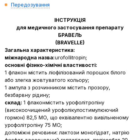
Передозування
ІНСТРУКЦІЯ
для медичного застосування препарату
БРАВЕЛЬ
(BRAVELLE)
Загальна характеристика:
міжнародна назва:
urofollitropin
;
основні фізико-хімічні властивості:
1 флакон
містить ліофілізований порошок білого
або злегка жовтуватого кольору;
1 ампула з розчинником
містить прозору,
безбарвну рідину;
склад:
1 флакон
містить урофолітропіну
(високоочищений урофолікулостимулюючий
гормон) 82,5 МО, що еквівалентно вивільненому
урофолітропіну 75 МО;
допоміжні речовини:
лактози моногідрат, натрію