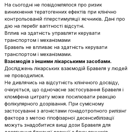
На сьогодні не повідомлялося про ризик
виникнення тератогенних ефектів при клінічно
контрольованій гіперстимуляції яєчників. Дані про
дію на перебіг вагітності відсутні.
Вплив на здатність управляти керувати
транспортом і механізмами
Бравель не впливає на здатність керувати
транспортом і механізмами.
Взаємодія з іншими лікарськими засобами.
Досліджень лікарських взаємодій Бравеля у людей
не проводилися.
Не дивлячись на відсутність клінічного досвіду,
очікується, що одночасне застосування Бравеля і
кломіфена цитрату може посилювати реакцію
фолікулярного дозрівання. При сумісному
застосуванні з агоністами гонадотропного рилізінг
фактора з метою гіпофізарної десенсибілізації
можуть знадобитися вищі дози Бравеля для