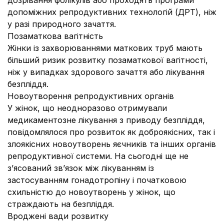
дозрівання фолікулів або проходять програми
допоміжних репродуктивних технологій (ДРТ), ніж
у разі природного зачаття.
Позаматкова вагітність
Жінки із захворюваннями маткових труб мають
більший ризик розвитку позаматкової вагітності,
ніж у випадках здорового зачаття або лікування
безпліддя.
Новоутворення репродуктивних органів
У жінок, що неодноразово отримували
медикаментозне лікування з приводу безпліддя,
повідомлялося про розвиток як доброякісних, так і
злоякісних новоутворень яєчників та інших органів
репродуктивної системи. На сьогодні ще не
з’ясований зв’язок між лікуванням із
застосуванням гонадотропіну і початковою
схильністю до новоутворень у жінок, що
страждають на безпліддя.
Вроджені вади розвитку