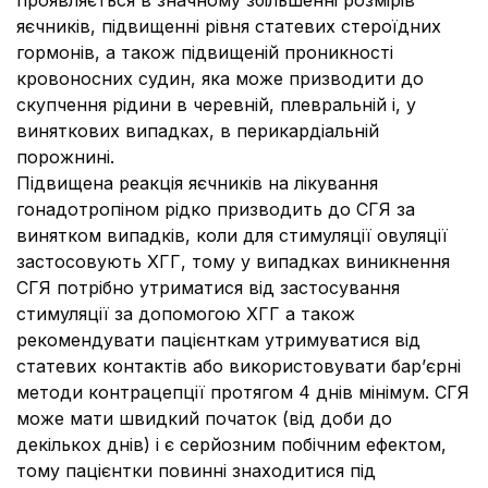
проявляється в значному збільшенні розмірів
яєчників, підвищенні рівня статевих стероїдних
гормонів, а також підвищеній проникності
кровоносних судин, яка може призводити до
скупчення рідини в черевній, плевральній і, у
виняткових випадках, в перикардіальній
порожнині.
Підвищена реакція яєчників на лікування
гонадотропіном рідко призводить до СГЯ за
винятком випадків, коли для стимуляції овуляції
застосовують ХГГ, тому у випадках виникнення
СГЯ потрібно утриматися від застосування
стимуляції за допомогою ХГГ а також
рекомендувати пацієнткам утримуватися від
статевих контактів або використовувати бар’єрні
методи контрацепції протягом 4 днів мінімум. СГЯ
може мати швидкий початок (від доби до
декількох днів) і є серйозним побічним ефектом,
тому пацієнтки повинні знаходитися під