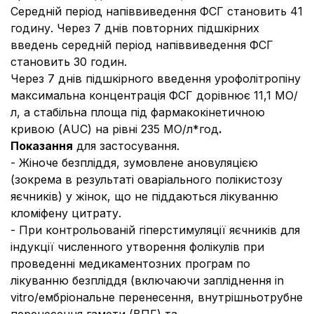
Cередній період напіввиведення ФСГ становить 41
годину. Через 7 днів повторних підшкірних
введень середній період напіввиведення ФСГ
становить 30 годин.
Через 7 днів підшкірного введення урофолітропіну
максимальна концентрація ФСГ дорівнює 11,1 МО/
л, а стабільна площа під фармакокінетичною
кривою (AUC) на рівні 235 МО/л*год
.
Показання
для застосування.
- Жіноче безпліддя, зумовлене ановуляцією
(зокрема в результаті оваріального полікистозу
яєчників) у жінок, що не піддаються лікуванню
кломіфену цитрату.
-
При контрольованій гіперстимуляції яєчників для
індукції численного утворення фолікулів при
проведенні медикаментозних програм по
лікуванню безпліддя (включаючи запліднення in
vitro/ембріональне перенесення, внутрішньотрубне