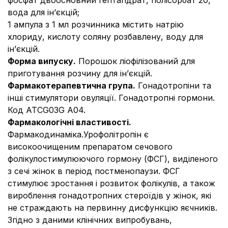
фосфат двоосновний гептагідрат, полісорбат 20,
вода для ін’єкцій;
1 ампула з 1 мл розчинника
містить натрію
хлориду, кислоту соляну розбавлену, воду для
ін’єкцій.
Форма випуску.
Порошок ліофілізований для
приготування розчину для ін’єкцій.
Фармакотерапевтична група.
Гонадотропіни та
інші стимулятори овуляції. Гонадотропні гормони.
Код АТС
G03G A04.
Фармакологічні властивості.
Фармакодинаміка.
Урофолітропін є
високоочищеним препаратом сечового
фолікулостимулюючого гормону (ФСГ), виділеного
з сечі жінок в період постменопаузи. ФСГ
стимулює зростання і розвиток фолікулів, а також
вироблення гонадотропних стероїдів у жінок, які
не страждають на первинну дисфункцію яєчників.
Згідно з даними клінічних випробувань,