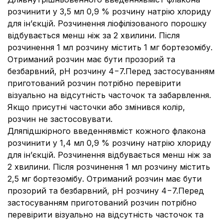
розчинити у 3,5 мл 0,9 % розчину натрію хлориду
для ін’єкцій. Розчинення ліофілізованого порошку
відбувається менш ніж за 2 хвилини. Після
розчинення 1 мл розчину містить 1 мг бортезомібу.
Отриманий розчин має бути прозорий та
безбарвний, рН розчину 4−7.Перед застосуванням
приготований розчин потрібно перевірити
візуально на відсутність часточок та забарвлення.
Якщо присутні часточки або змінився колір,
розчин не застосовувати.
Дляпідшкірного введеннявміст кожного флакона
розчинити у 1,4 мл 0,9 % розчину натрію хлориду
для ін’єкцій. Розчинення відбувається менш ніж за
2 хвилини. Після розчинення 1 мл розчину містить
2,5 мг бортезомібу. Отриманий розчин має бути
прозорий та безбарвний, рН розчину 4−7.Перед
застосуванням приготований розчин потрібно
перевірити візуально на відсутність часточок та