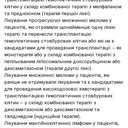
клітин у складі комбінованої терапії з мелфаланом
та преднізоном (терапія першої лінії).
Лікування прогресуючої множинної мієломи у
пацієнтів, які отримали щонайменше одну лінію
терапії та перенесли трансплантацію
гемопоетичних стовбурових клітин або які не є
кандидатами для проведення трансплантації − як
монотерапія або у складі комбінованої терапії з
пегільованим ліпосомальним доксорубіцином або
дексаметазоном (терапія другої лінії).
Лікування множинної мієломи у пацієнтів, які
раніше не отримували лікування та є кандидатами
для проведення високодозової хіміотерапії з
трансплантацією гемопоетичних стовбурових
клітин − у складі комбінованої терапії з
дексаметазоном або дексаметазоном та
талідомідом (індукційна терапія).
Лікування мантійноклітинної лімфоми у пацієнтів,