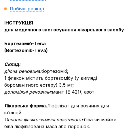
Побічні реакції
ІНСТРУКЦІЯ
для медичного застосування лікарського засобу
Б
ортезоміб-Тева
(B
ortezomib-Teva)
Склад
:
діюча речовина:
бортезоміб;
1 флакон містить бортезомібу (у вигляді
бороманітного естеру) 3,5 мг;
допоміжні речовини:
маніт (Е 421), азот.
Лікарська форма.
Ліофілізат для розчину для
ін’єкцій.
Основні фізико-хімічні властивості:
біла чи майже
біла ліофілізована маса або порошок.