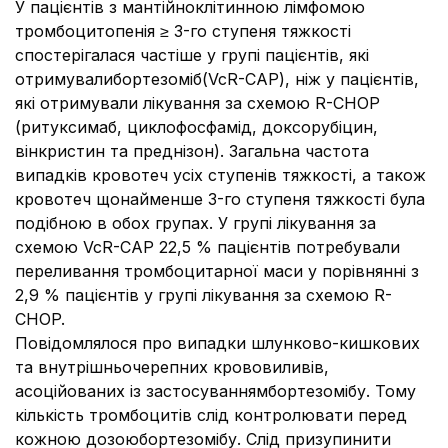
У пацієнтів з мантійноклітинною лімфомою
тромбоцитопенія ≥ 3-го ступеня тяжкості
спостерігалася частіше у групі пацієнтів, які
отримувалибортезоміб(VcR-CAP), ніж у пацієнтів,
які отримували лікування за схемою R-CHOP
(ритуксимаб, циклофосфамід, доксорубіцин,
вінкристин та преднізон). Загальна частота
випадків кровотеч усіх ступенів тяжкості, а також
кровотеч щонайменше 3-го ступеня тяжкості була
подібною в обох групах. У групі лікування за
схемою VcR-CAP 22,5 % пацієнтів потребували
переливання тромбоцитарної маси у порівнянні з
2,9 % пацієнтів у групі лікування за схемою R-
CHOP.
Повідомлялося про випадки шлунково-кишкових
та внутрішньочерепних крововиливів,
асоційованих із застосуваннямбортезомібу. Тому
кількість тромбоцитів слід контролювати перед
кожною дозоюбортезомібу. Слід призупинити