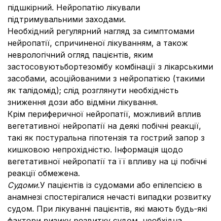
підшкірний. Нейропатію лікували
підтримувальними заходами.
Необхідний регулярний нагляд за симптомами
нейропатії, спричиненої лікуванням, а також
неврологічний огляд пацієнтів, яким
застосовуютьбортезомібу комбінації з лікарськими
засобами, асоційованими з нейропатією (такими
як талідомід); слід розглянути необхідність
зниження дози або відміни лікування.
Крім периферичної нейропатії, можливий вплив
вегетативної нейропатії на деякі побічні реакції,
такі як постуральна гіпотензія та гострий запор з
кишковою непрохідністю. Інформація щодо
вегетативної нейропатії та її впливу на ці побічні
реакції обмежена.
Судоми.
У пацієнтів із судомами або епілепсією в
анамнезі спостерігалися нечасті випадки розвитку
судом. При лікуванні пацієнтів, які мають будь-які
фактори ризику розвитку судом, необхідна