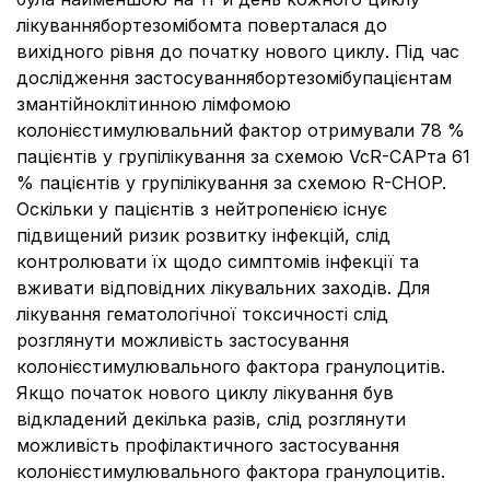
лікуваннябортезомібомта поверталася до
вихідного рівня до початку нового циклу. Під час
дослідження застосуваннябортезомібупацієнтам
змантійноклітинною лімфомою
колонієстимулювальний фактор отримували 78 %
пацієнтів у групілікування за схемою VcR-CAPта 61
% пацієнтів у групілікування за схемою R-CHOP.
Оскільки у пацієнтів з нейтропенією існує
підвищений ризик розвитку інфекцій, слід
контролювати їх щодо симптомів інфекції та
вживати відповідних лікувальних заходів. Для
лікування гематологічної токсичності слід
розглянути можливість застосування
колонієстимулювального фактора гранулоцитів.
Якщо початок нового циклу лікування був
відкладений декілька разів, слід розглянути
можливість профілактичного застосування
колонієстимулювального фактора гранулоцитів.