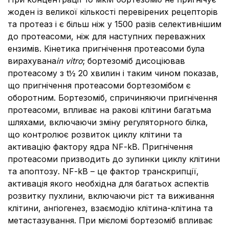
жоден із великої кількості перевірених рецепторів
та протеаз і є більш ніж у 1500 разів селективнішим
до протеасоми, ніж для наступних переважних
ензимів. Кінетика пригнічення протеасоми була
вирахувана
in vitro
; бортезоміб дисоціював
протеасому з t½ 20 хвилин і таким чином показав,
що пригнічення протеасоми бортезомібом є
оборотним. Бортезоміб, спричиняючи пригнічення
протеасоми, впливає на ракові клітини багатьма
шляхами, включаючи зміну регуляторного білка,
що контролює розвиток циклу клітини та
активацію фактору ядра NF-kB. Пригнічення
протеасоми призводить до зупинки циклу клітини
та апоптозу. NF-kB – це фактор транскрипції,
активація якого необхідна для багатьох аспектів
розвитку пухлини, включаючи ріст та виживання
клітини, ангіогенез, взаємодію клітина-клітина та
метастазування. При мієломі бортезоміб впливає