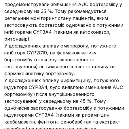
продемонстрували збільшення AUC бортезомібу у
середньому на 35 %. Тому рекомендується
ретельний моніторинг стану пацієнтів, яким
застосовують бортезоміб одночасно з потужними
інгібіторами CYP3A4 (такими як кетоконазол,
ритонавір).
У дослідженнях впливу омепразолу, потужного
інгібітору CYP2C19, на фармакокінетику
бортезомібу (після внутрішньовенного
застосування) не виявлено значного впливу на
фармакокінетику бортезомібу.
У дослідженнях впливу рифампіцину, потужного
індуктора CYP3А4, було виявлено зменшення AUC
бортезомібу (після внутрішньовенного
застосування) у середньому на 45 %. Тому
одночасне застосування бортезомібу з потужними
індукторами CYP3А4 (такими як рифампіцин,
карбамазепін, фенітоїн, фенобарбітал та екстракт
звіробою) не рекомендується, оскільки