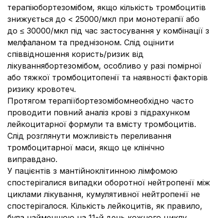
терапіюбортезомібом, якщо кількість тромбоцитів
знижується до < 25000/мкл при монотерапії або
до ≤ 30000/мкл під час застосування у комбінації з
мелфаланом та преднізоном. Слід оцінити
співвідношення користь/ризик від
лікуваннябортезомібом, особливо у разі помірної
або тяжкої тромбоцитопенії та наявності факторів
ризику кровотеч.
Протягом терапіїбортезомібомнеобхідно часто
проводити повний аналіз крові з підрахунком
лейкоцитарної формули та вмісту тромбоцитів.
Слід розглянути можливість переливання
тромбоцитарної маси, якщо це клінічно
виправдано.
У пацієнтів з мантійноклітинною лімфомою
спостерігалися випадки оборотної нейтропенії між
циклами лікування, кумулятивної нейтропенії не
спостерігалося. Кількість лейкоцитів, як правило,
була найменшою на 11-й день кожного циклу