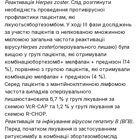
Реактивація Herpes zoster
. Слід розглянути
необхідність проведення противірусної
профілактики пацієнтам, які
лікуютьсябортезомібом. У ході ІІІ фази досліджень
за участю пацієнтів із нелікованою множинною
мієломою загальна частота реактивації
вірусу
Herpes zoster
(оперізувального лишаю) була
вищою у групі пацієнтів, які отримували
комбінаціюбортезоміб+ мелфалан + преднізон (14
%), порівняно з групою пацієнтів, які отримували
комбінацію мелфалан + преднізон (4 %).
Серед пацієнтів з мантійноклітинною лімфомою
частота випадків оперізувального
лишаю
становила 6,7 % у групі лікування за
схемою VcR-CAP та 1,2 % у групі лікування за
схемою R-CHOP.
Реактивація та інфікування вірусом гепатиту В (ВГВ).
Перед початком лікування із застосуванням
ритуксимабу в комбінації збортезомібомслід