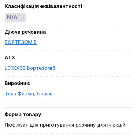
Класифікація еквівалентності
N/A
Діюча речовина
БОРТЕЗОМІБ
ATX
L01XX32 Бортезоміб
Виробник
:
Тева Фарма
,
Ізраїль
Форма товару
Ліофілізат для приготування розчину для ін’єкцій