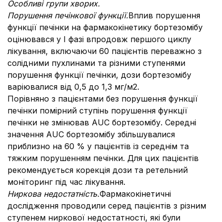
Особливі групи хворих.
Порушення печінкової функції.
Вплив порушення
функції печінки на фармакокінетику бортезомібу
оцінювався у І фазі впродовж першого циклу
лікування, включаючи 60 пацієнтів переважно з
солідними пухлинами та різними ступенями
порушення функції печінки, дози бортезомібу
варіювалися від 0,5 до 1,3 мг/м2.
Порівняно з пацієнтами без порушення функції
печінки помірний ступінь порушення функції
печінки не змінював AUC бортезомібу. Середні
значення AUC бортезомібу збільшувалися
приблизно на 60 % у пацієнтів із середнім та
тяжким порушенням печінки. Для цих пацієнтів
рекомендується корекція дози та ретельний
моніторинг під час лікування.
Ниркова недостатність.
Фармакокінетичні
дослідження проводили серед пацієнтів з різним
ступенем ниркової недостатності, які були