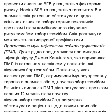
провести аналіз на ВГВ у пацієнтів з факторами
ризику. Носіїв ВГВ та пацієнтів з гепатитом В в
анамнезі слід ретельно обстежувати щодо
клінічних ознак та лабораторних показників
протягом і після комбінованого лікування
ритуксимабом табортезомібом. Слід розглянути
можливість антивірусної профілактики.
Прогресивна мультифокальна лейкоенцефалопатія
(ПМЛ).
Дуже рідко повідомлялося про випадки
інфекції вірусу Джона Каннінгема, яка спричиняла
ПМЛ із летальним наслідком у пацієнтів, які
лікувалися бортезомібом. Пацієнти, у яких
діагностували ПМЛ, отримували імуносупресивну
терапію в анамнезі або одночасно збортезомібом.
Більшість випадків ПМЛ діагностувалися протягом
перших 12 місяців після початку
лікуваннябортезомібом.Слід регулярно
обстежувати пацієнтів щодо появи нових або
погіршення вже наявних неврологічних симптомів,