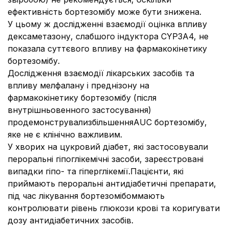
ефективність бортезомібу може бути знижена.
У цьому ж дослідженні взаємодії оцінка впливу
дексаметазону, слабшого індуктора CYP3A4, не
показала суттєвого впливу на фармакокінетику
бортезомібу.
Дослідження взаємодії лікарських засобів та
впливу мелфалану і преднізону на
фармакокінетику бортезомібу (після
внутрішньовенного застосування)
продемонструвализбільшенняAUC бортезомібу,
яке не є клінічно важливим.
У хворих на цукровий діабет, які застосовували
пероральні гіпоглікемічні засоби, зареєстровані
випадки гіпо- та гіперглікемії.Пацієнти, які
приймають пероральні антидіабетичні препарати,
під час лікування бортезомібоммають
контролювати рівень глюкози крові та коригувати
дозу антидіабетичних засобів.