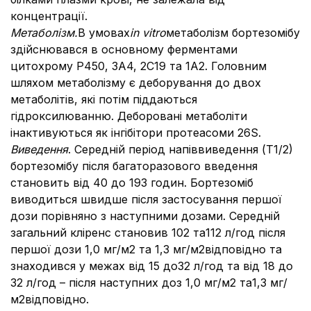
концентрації.
Метаболізм.
В умовах
in vitro
метаболізм бортезомібу
здійснювався в основному ферментами
цитохрому Р450, 3A4, 2C19 та 1А2. Головним
шляхом метаболізму є деборування до двох
метаболітів, які потім піддаються
гідроксилюванню. Деборовані метаболіти
інактивуються як інгібітори протеасоми 26S.
Виведення
. Середній період напіввиведення (Т1/2)
бортезомібу після багаторазового введення
становить від 40 до 193 годин. Бортезоміб
виводиться швидше після застосування першої
дози порівняно з наступними дозами. Середній
загальний кліренс становив 102 та112 л/год після
першої дози 1,0 мг/м2 та 1,3 мг/м2відповідно та
знаходився у межах від 15 до32 л/год та від 18 до
32 л/год – після наступних доз 1,0 мг/м2 та1,3 мг/
м2відповідно.