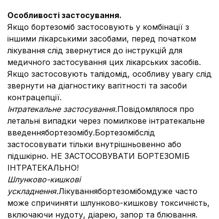
Особливості застосування.
Якщо бортезоміб застосовують у комбінації з
іншими лікарськими засобами, перед початком
лікування слід звернутися до інструкцій для
медичного застосування цих лікарських засобів.
Якщо застосовують талідомід, особливу увагу слід
звернути на діагностику вагітності та засоби
контрацепції.
Інтратекальне застосування.
Повідомлялося про
летальні випадки через помилкове інтратекальне
введеннябортезомібу.Бортезомібслід
застосовувати тільки внутрішньовенно або
підшкірно. НЕ ЗАСТОСОВУВАТИ БОРТЕЗОМІБ
ІНТРАТЕКАЛЬНО!
Шлунково-кишкові
ускладнення.
Лікуваннябортезомібомдуже часто
може спричиняти шлунково-кишкову токсичність,
включаючи нудоту, діарею, запор та блювання.