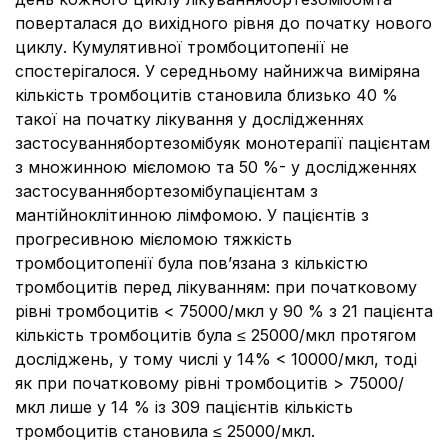
поверталася до вихідного рівня до початку нового
циклу. Кумулятивної тромбоцитопенії не
спостерігалося. У середньому найнижча виміряна
кількість тромбоцитів становила близько 40 %
такої на початку лікування у дослідженнях
застосуваннябортезомібуяк монотерапії пацієнтам
з множинною мієломою та 50 %- у дослідженнях
застосуваннябортезомібупацієнтам з
мантійноклітинною лімфомою. У пацієнтів з
прогресивною мієломою тяжкість
тромбоцитопенії була пов’язана з кількістю
тромбоцитів перед лікуванням: при початковому
рівні тромбоцитів < 75000/мкл у 90 % з 21 пацієнта
кількість тромбоцитів була ≤ 25000/мкл протягом
досліджень, у тому числі у 14% < 10000/мкл, тоді
як при початковому рівні тромбоцитів > 75000/
мкл лише у 14 % із 309 пацієнтів кількість
тромбоцитів становила ≤ 25000/мкл.