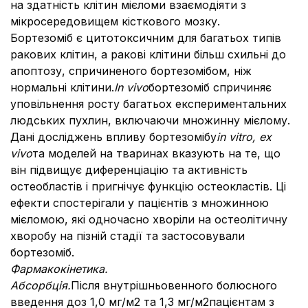
на здатність клітин мієломи взаємодіяти з
мікросередовищем кісткового мозку.
Бортезоміб є цитотоксичним для багатьох типів
ракових клітин, а ракові клітини більш схильні до
апоптозу, спричиненого бортезомібом, ніж
нормальні клітини.
In vivo
бортезоміб спричиняє
уповільнення росту багатьох експериментальних
людських пухлин, включаючи множинну мієлому.
Дані досліджень впливу бортезомібу
in vitro, ex
vivo
та моделей на тваринах вказують на те, що
він підвищує диференціацію та активність
остеобластів і пригнічує функцію остеокластів. Ці
ефекти спостерігали у пацієнтів з множинною
мієломою, які одночасно хворіли на остеолітичну
хворобу на пізній стадії та застосовували
бортезоміб.
Фармакокінетика.
Абсорбція
.
Після внутрішньовенного болюсного
введення доз 1,0 мг/м2 та 1,3 мг/м2пацієнтам з