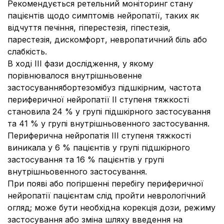
Рекомендується ретельний моніторинг стану
пацієнтів щодо симптомів нейропатії, таких як
відчуття печіння, гіперестезія, гіпестезія,
парестезія, дискомфорт, невропатичний біль або
слабкість.
В ході ІІІ фази дослідження, у якому
порівнювалося внутрішньовенне
застосуваннябортезомібуз підшкірним, частота
периферичної нейропатії ІІ ступеня тяжкості
становила 24 % у групі підшкірного застосування
та 41 % у групі внутрішньовенного застосування.
Периферична нейропатія ІІІ ступеня тяжкості
виникала у 6 % пацієнтів у групі підшкірного
застосування та 16 % пацієнтів у групі
внутрішньовенного застосування.
При появі або погіршенні перебігу периферичної
нейропатії пацієнтам слід пройти неврологічний
огляд; може бути необхідна корекція дози, режиму
застосування або зміна шляху введення на