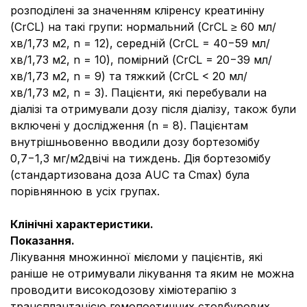
розподілені за значенням кліренсу креатиніну
(CrCL) на такі групи: нормальний (CrCL ≥ 60 мл/
хв/1,73 м2, n = 12), середній (CrCL = 40−59 мл/
хв/1,73 м2, n = 10), помірний (CrCL = 20−39 мл/
хв/1,73 м2, n = 9) та тяжкий (CrCL < 20 мл/
хв/1,73 м2, n = 3). Пацієнти, які перебували на
діалізі та отримували дозу після діалізу, також були
включені у дослідження (n = 8). Пацієнтам
внутрішньовенно вводили дозу бортезомібу
0,7−1,3 мг/м2двічі на тиждень. Дія бортезомібу
(стандартизована доза AUC та Cmax) була
порівнянною в усіх групах.
Клінічні характеристики.
Показання.
Лікування множинної мієломи у пацієнтів, які
раніше не отримували лікування та яким не можна
проводити високодозову хіміотерапію з
трансплантацією гемопоетичних стовбурових