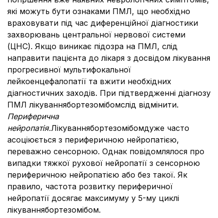
які можуть бути ознаками ПМЛ, що необхідно
враховувати під час диференційної діагностики
захворювань центральної нервової системи
(ЦНС). Якщо виникає підозра на ПМЛ, слід
направити пацієнта до лікаря з досвідом лікування
прогресивної мультифокальної
лейкоенцефалопатії та вжити необхідних
діагностичних заходів. При підтвердженні діагнозу
ПМЛ лікуваннябортезомібомслід відмінити.
Периферична
нейропатія.
Лікуваннябортезомібомдуже часто
асоціюється з периферичною нейропатією,
переважно сенсорною. Однак повідомлялося про
випадки тяжкої рухової нейропатії з сенсорною
периферичною нейропатією або без такої. Як
правило, частота розвитку периферичної
нейропатії досягає максимуму у 5-му циклі
лікуваннябортезомібом.