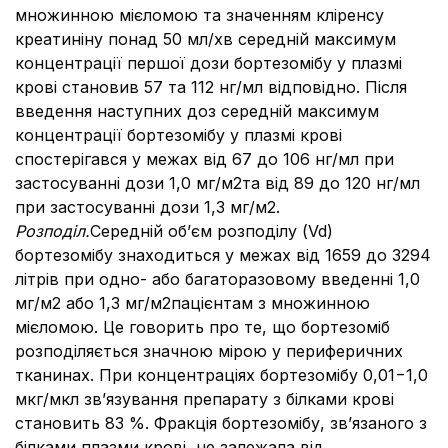
множинною мієломою та значенням кліренсу
креатиніну понад 50 мл/хв середній максимум
концентрації першої дози бортезомібу у плазмі
крові становив 57 та 112 нг/мл відповідно. Після
введення наступних доз середній максимум
концентрації бортезомібу у плазмі крові
спостерігався у межах від 67 до 106 нг/мл при
застосуванні дози 1,0 мг/м2та від 89 до 120 нг/мл
при застосуванні дози 1,3 мг/м2.
Розподіл.
Середній об’єм розподілу (Vd)
бортезомібу знаходиться у межах від 1659 до 3294
літрів при одно- або багаторазовому введенні 1,0
мг/м2 або 1,3 мг/м2пацієнтам з множинною
мієломою. Це говорить про те, що бортезоміб
розподіляється значною мірою у периферичних
тканинах. При концентраціях бортезомібу 0,01−1,0
мкг/мкл зв’язування препарату з білками крові
становить 83 %. Фракція бортезомібу, зв’язаного з
білками плазми крові, не залежала від