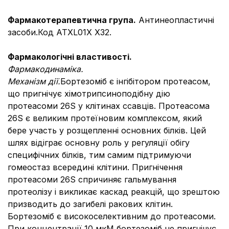
Фармакотерапевтична група.
Антинеопластичні
засоби.Код АТХ
L01X X32.
Фармакологічні властивості.
Фармакодинаміка.
Механізм дії.
Бортезоміб є інгібітором протеасом,
що пригнічує хімотрипсиноподібну дію
протеасоми 26S у клітинах ссавців. Протеасома
26S є великим протеїновим комплексом, який
бере участь у розщепленні основних білків. Цей
шлях відіграє основну роль у регуляції обігу
специфічних білків, тим самим підтримуючи
гомеостаз всередині клітини. Пригнічення
протеасоми 26S спричиняє гальмування
протеолізу і викликає каскад реакцій, що зрештою
призводить до загибелі ракових клітин.
Бортезоміб є високоселективним до протеасоми.
При концентрації 10 мкМ бортезоміб не пригнічує