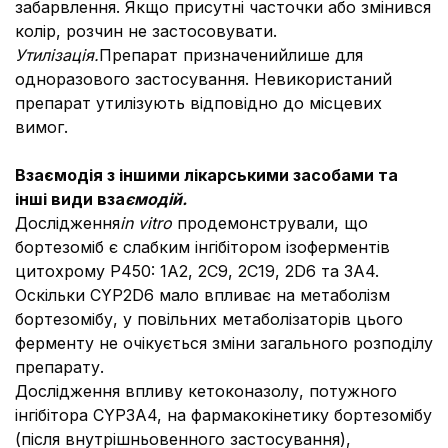
забарвлення. Якщо присутні часточки або змінився
колір, розчин не застосовувати.
Утилізація.
Препарат призначений
лише для
одноразового застосування. Невикористаний
препарат утилізують відповідно до місцевих
вимог.
Взаємодія з іншими лікарськими засобами та
інші види вза
ємодій.
Дослідження
in vitro
продемонстрували, що
бортезоміб є слабким інгібітором ізоферментів
цитохрому Р450: 1А2, 2С9, 2С19, 2D6 та 3А4.
Оскільки CYP2D6 мало впливає на метаболізм
бортезомібу, у повільних метаболізаторів цього
ферменту не очікується зміни загального розподілу
препарату.
Дослідження впливу кетоконазолу, потужного
інгібітора CYP3A4, на фармакокінетику бортезомібу
(після внутрішньовенного застосування),