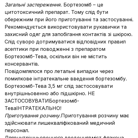
Загальні застереження.
Бортезоміб – це
цитотоксичний препарат. Тому слід бути
обережним при його приготуванні та застосуванні.
Рекомендується використовувати рукавички та
захисний одяг для запобігання контактів зі шкірою.
Слід суворо дотримуватися відповідних правил
асептики при поводженні з препаратом
Бортезоміб-Тева, оскільки він не містить
консервантів.
Повідомлялося про летальні випадки через
помилкове інтратекальне введення бортезомібу.
Бортезоміб-Тева 3,5 мг слід застосовувати
внутрішньовенно або підшкірно. НЕ
ЗАСТОСОВУВАТИБортезоміб-
ТеваІНТРАТЕКАЛЬНО!
Приготування розчину.
Приготування розчину має
здійснювати лише
кваліфікований медичний
персонал.
Длявнутрішньовенного введеннявміст флакона