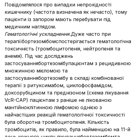
Повідомлялося про випадки непрохідності
кишечнику (частота визначена як нечасто), тому
пацієнти із запором мають перебувати під
медичним наглядом.
Гематологічні ускладнення.
Дуже часто при
терапіїбортезомібомспостерігається гематологічна
токсичність (тромбоцитопенія, нейтропенія та
анемія). Під час досліджень
застосуваннябортезомібупацієнтам з рецидивною
множинною мієломою та
застосуваннябортезомібу в складі комбінованої
терапії з ритуксимабом, циклофосфамідом,
доксорубіцином та преднізоном (схема лікування
VcR-CAP) пацієнтам з раніше не лікованою
мантійноклітинною лімфомою однією з
найчастіших реакцій гематологічної токсичності
була оборотна тромбоцитопенія. Кількість
тромбоцитів, як правило, була найменшою на 11-й
день кожного циклу лікуваннябортезомібомта