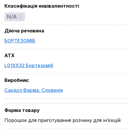
Класифікація еквівалентності
N/A
Діюча речовина
БОРТЕЗОМІБ
ATX
L01XX32 Бортезоміб
Виробник
:
Сандоз Фарма
,
Словенія
Форма товару
Порошок для приготування розчину для ін’єкцій