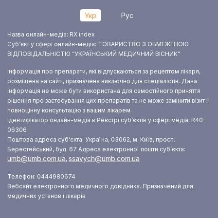
Укр
Рус
Назва онлайн-медіа: RX index
Суб‘єкт у сфері онлайн-медіа: ТОВАРИСТВО З ОБМЕЖЕНОЮ
ВІДПОВІДАЛЬНІСТЮ “УКРАЇНСЬКИЙ МЕДИЧНИЙ ВІСНИК”
Інформація про препарати, які відпускаються за рецептом лікаря,
розміщена на сайті, призначена виключно для спеціалістів. Дана
інформація не може бути використана для самостійного приняття
рішення про застосування цих препаратів та не може замінити візит і
повноцінну консультацію з вашим лікарем.
Ідентифікатор онлайн-медіа в Реєстрі суб‘єктів у сфері медіа: R40-
06306
Поштова адреса суб‘єкта: Україна, 03062, м. Київ, просп.
Берестейський, буд. 67
Адреса електронної пошти суб’єкта:
umb@umb.com.ua
ssavych@umb.com.ua
,
Телефон: 0444980674
Вебсайт електронного медичного довідника. Призначений для
медичних установ і лікарів