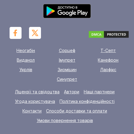
Неогабін
Сорцеф
Т-Септ
Виданол
Імупрет
Канефрон
Укрлів
Зиоміцин
Ларфікс
Синупрет
Ліцензії та свідоцтва
Автори
Наші партнери
Угода користувача
Політика конфіденційності
Контакти
Способи доставки та оплати
Умови повернення товарів