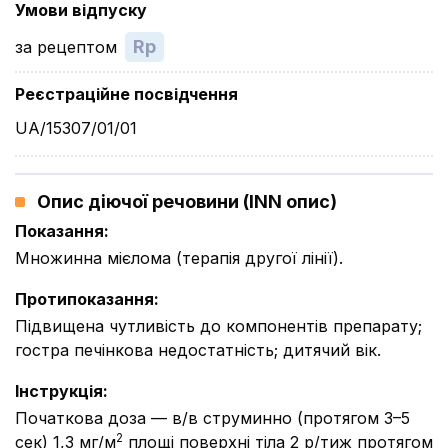
Умови відпуску
Rp
за рецептом
Реєстраційне посвідчення
UA/15307/01/01
Опис діючої речовини (INN опис)
Показання
:
Множинна мієлома (терапія другої лінії).
Протипоказання
:
Підвищена чутливість до компонентів препарату;
гостра печінкова недостатність; дитячий вік.
Інструкція
:
Початкова доза — в/в струминно (протягом 3–5
2
сек) 1,3 мг/м
площі поверхні тіла 2 р/тиж протягом