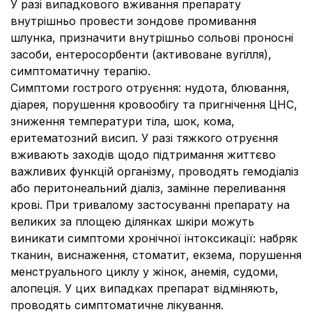
У разі випадкового вживання препарату
внутрішньо провести зондове промивання
шлунка, призначити внутрішньо сольові проносні
засоби, ентеросорбенти (активоване вугілля),
симптоматичну терапію.
Симптоми гострого отруєння: нудота, блювання,
діарея, порушення кровообігу та пригнічення ЦНС,
зниження температури тіла, шок, кома,
еритематозний висип. У разі тяжкого отруєння
вживають заходів щодо підтримання життєво
важливих функцій організму, проводять гемодіаліз
або перитонеальний діаліз, замінне переливання
крові. При тривалому застосуванні препарату на
великих за площею ділянках шкіри можуть
виникати симптоми хронічної інтоксикації: набряк
тканин, виснаження, стоматит, екзема, порушення
менструального циклу у жінок, анемія, судоми,
алопеція. У цих випадках препарат відміняють,
проводять симптоматичне лікування.