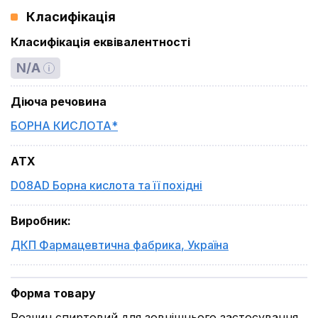
Класифікація
Класифікація еквівалентності
N/A
Діюча речовина
БОРНА КИСЛОТА*
ATX
D08AD Борна кислота та її похідні
Виробник
:
ДКП Фармацевтична фабрика
,
Україна
Форма товару
Розчин спиртовий для зовнішнього застосування