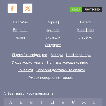
Неогабін
Сорцеф
Т-Септ
Виданол
Імупрет
Канефрон
Укрлів
Зиоміцин
Ларфікс
Синупрет
Ліцензії та свідоцтва
Автори
Наші партнери
Угода користувача
Політика конфіденційності
Контакти
Способи доставки та оплати
Умови повернення товарів
Алфавітний список препаратів
А
Б
В
Г
Д
Е
Є
Ж
З