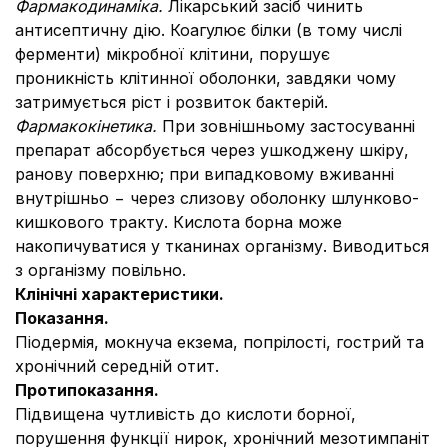
Фармакодинаміка.
Лікарський засіб чинить
антисептичну дію. Коагулює білки (в тому числі
ферменти) мікробної клітини, порушує
проникність клітинної оболонки, завдяки чому
затримується ріст і розвиток бактерій.
Фармакокінетика.
При зовнішньому застосуванні
препарат абсорбується через ушкоджену шкіру,
ранову поверхню; при випадковому вживанні
внутрішньо − через слизову оболонку шлунково-
кишкового тракту. Кислота борна може
накопичуватися у тканинах організму. Виводиться
з організму повільно.
Клінічні характеристики.
Показання.
Піодермія, мокнуча екзема, попрілості, гострий та
хронічний середній отит.
Протипоказання.
Підвищена чутливість до кислоти борної,
порушення функції нирок, хронічний мезотимпаніт