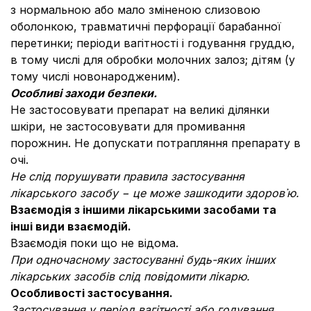
з нормальною або мало зміненою слизовою
оболонкою, травматичні перфорації барабанної
перетинки; періоди вагітності і годування груддю,
в тому числі для обробки молочних залоз; дітям (у
тому числі новонародженим).
Особливі заходи безпеки.
Не застосовувати препарат на великі ділянки
шкіри, не застосовувати для промивання
порожнин. Не допускати потрапляння препарату в
очі.
Не слід порушувати правила застосування
лікарського засобу − це може зашкодити здоров᾿ю.
Взаємодія з іншими лікарськими засобами та
інші види взаємодій.
Взаємодія поки що не відома.
При одночасному застосуванні будь-яких інших
лікарських засобів слід повідомити лікарю.
Особливості застосування.
Застосування у період вагітності або годування