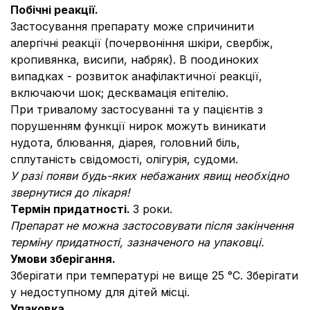
Побічні реакції.
Застосування препарату може спричинити
алергічні реакції (почервоніння шкіри, свербіж,
кропив᾿янка, висипи, набряк). В поодиноких
випадках - розвиток анафілактичної реакції,
включаючи шок; десквамація епітелію.
При тривалому застосуванні та у пацієнтів з
порушенням функції нирок можуть виникати
нудота, блювання, діарея, головний біль,
сплутаність свідомості, олігурія, судоми.
У разі появи будь-яких небажаних явищ необхідно
звернутися до лікаря!
Термін придатності.
3 роки.
Препарат не можна застосовувати після закінчення
терміну придатності, зазначеного на упаковці.
Умови зберігання.
Зберігати при температурі не вище 25 °С. Зберігати
у недоступному для дітей місці.
Упаковка.