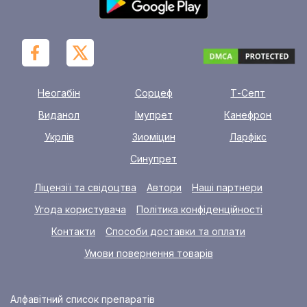
Неогабін
Сорцеф
Т-Септ
Виданол
Імупрет
Канефрон
Укрлів
Зиоміцин
Ларфікс
Синупрет
Ліцензії та свідоцтва
Автори
Наші партнери
Угода користувача
Політика конфіденційності
Контакти
Способи доставки та оплати
Умови повернення товарів
Алфавітний список препаратів