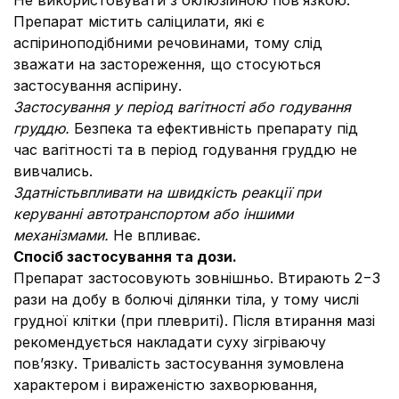
Не використовувати з оклюзійною пов’язкою.
Препарат містить саліцилати, які є
аспіриноподібними речовинами, тому слід
зважати на застореження, що стосуються
застосування аспірину.
Застосування у період вагітності або годування
груддю.
Безпека та ефективність препарату під
час вагітності та в період годування груддю не
вивчались.
Здатністьвпливати на швидкість реакції при
керуванні автотранспортом або іншими
механізмами.
Не впливає.
Спосіб застосування та дози.
Препарат застосовують зовнішньо. Втирають 2−3
рази на добу в болючі ділянки тіла, у тому числі
грудної клітки (при плевриті). Після втирання мазі
рекомендується накладати суху зігріваючу
пов’язку. Тривалість застосування зумовлена
характером і вираженістю захворювання,