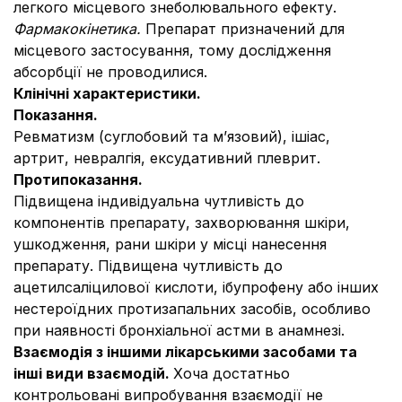
легкого місцевого знеболювального ефекту.
Фармакокінетика.
Препарат призначений для
місцевого застосування, тому дослідження
абсорбції не проводилися.
Клінічні характеристики.
Показання.
Ревматизм (суглобовий та м’язовий), ішіас,
артрит, невралгія, ексудативний плеврит.
Протипоказання
.
Підвищена індивідуальна чутливість до
компонентів препарату, захворювання шкіри,
ушкодження, рани шкіри у місці нанесення
препарату. Підвищена чутливість до
ацетилсаліцилової кислоти, ібупрофену або інших
нестероїдних протизапальних засобів, особливо
при наявності бронхіальної астми в анамнезі.
Взаємодія з іншими лікарськими засобами та
інші види взаємодій.
Хоча достатньо
контрольовані випробування взаємодії не