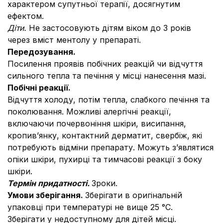
характером супутньої терапії, досягнутим
ефектом.
Діти.
Не застосовують дітям віком до 3 років
через вміст ментолу у препараті.
Передозування.
Посилення проявів побічних реакцій чи відчуття
сильного тепла та печіння у місці нанесення мазі.
Побічні реакції.
Відчуття холоду, потім тепла, слабкого печіння та
поколювання. Можливі алергічні реакції,
включаючи почервоніння шкіри, висипання,
кропив’янку, контактний дерматит, свербіж, які
потребують відміни препарату. Можуть з’являтися
опіки шкіри, пухирці та тимчасові реакції з боку
шкіри.
Термін придатності.
3
роки.
Умови зберігання.
Зберігати в оригінальній
упаковці при температурі не вище 25 °С.
Зберігати у недоступному для дітей місці.