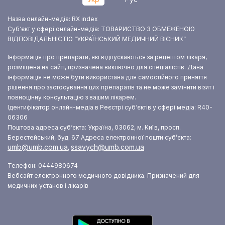
Назва онлайн-медіа: RX index
Суб‘єкт у сфері онлайн-медіа: ТОВАРИСТВО З ОБМЕЖЕНОЮ
ВІДПОВІДАЛЬНІСТЮ “УКРАЇНСЬКИЙ МЕДИЧНИЙ ВІСНИК”
Інформація про препарати, які відпускаються за рецептом лікаря,
розміщена на сайті, призначена виключно для спеціалістів. Дана
інформація не може бути використана для самостійного приняття
рішення про застосування цих препаратів та не може замінити візит і
повноцінну консультацію з вашим лікарем.
Ідентифікатор онлайн-медіа в Реєстрі суб‘єктів у сфері медіа: R40-
06306
Поштова адреса суб‘єкта: Україна, 03062, м. Київ, просп.
Берестейський, буд. 67
Адреса електронної пошти суб’єкта:
umb@umb.com.ua
ssavych@umb.com.ua
,
Телефон: 0444980674
Вебсайт електронного медичного довідника. Призначений для
медичних установ і лікарів