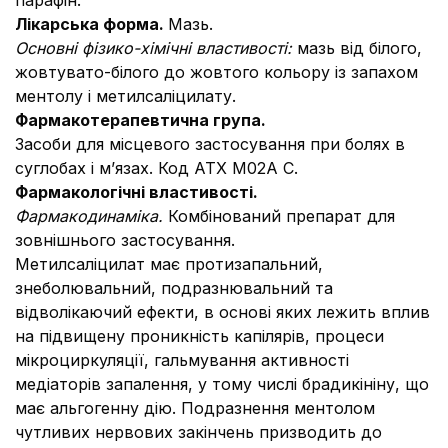
парафін.
Лікарська форма.
Мазь.
Основні фізико-хімічні властивості:
мазь від білого,
жовтувато-білого до жовтого кольору із запахом
ментолу і метилсаліцилату.
Фармакотерапевтична група.
Засоби для місцевого застосування при болях в
суглобах і м’язах. Код АТХ M02A С.
Фармакологічні властивості.
Фармакодинаміка.
Комбінований препарат для
зовнішнього застосування.
Метилсаліцилат має протизапальний,
знеболювальний, подразнювальний та
відволікаючий ефекти, в основі яких лежить вплив
на підвищену проникність капілярів, процеси
мікроциркуляції, гальмування активності
медіаторів запалення, у тому числі брадикініну, що
має альгогенну дію. Подразнення ментолом
чутливих нервових закінчень призводить до