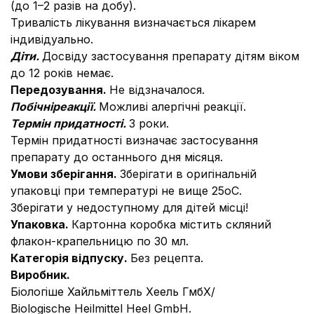
(до 1–2 разів на добу).
Тривалість лікування визначається лікарем
індивідуально.
Діти.
Досвіду застосування препарату дітям віком
до 12 років немає.
Передозування.
Не відзначалося.
Побічні
реакції.
Можливі алергічні реакції.
Термін придатності.
3 роки.
Термін придатності визначає застосування
препарату до останнього дня місяця.
Умови зберігання.
Зберігати в оригінальній
упаковці при температурі не вище 25оС.
Зберігати у недоступному для дітей місці!
Упаковка.
Картонна коробка містить скляний
флакон-крапельницю по 30 мл.
Категорія відпуску.
Без рецепта.
Виробник.
Біологіше Хайльміттель Хеель ГмбХ/
Biologische Heilmittel Heel GmbH.