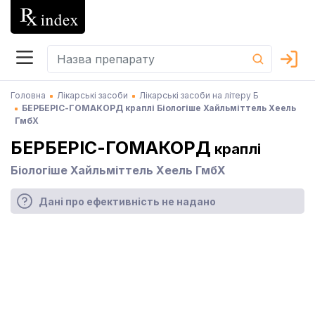
Головна
Лікарські засоби
Лікарські засоби на літеру Б
БЕРБЕРІС-ГОМАКОРД краплі Біологіше Хайльміттель Хеель
ГмбХ
БЕРБЕРІС-ГОМАКОРД
краплі
Біологіше Хайльміттель Хеель ГмбХ
Дані про ефективність не надано