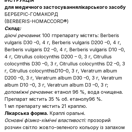
ІНСТРУКЦІЯ
для медичного застосування
лікарського засобу
БЕРБЕРІС-ГОМАКОРД
(BERBERIS-HOMACCORD®)
Склад:
діючі речовини
: 100 гпрепарату містять: Berberis
vulgaris D30 –0, 4 г, Berberis vulgaris D200 –0, 4 г,
Berberis vulgaris D2 –0, 4 г, Berberis vulgaris D10 –0,
4 г, Citrullus colocynthis D200 – 0, 3 г, Citrullus
colocynthis D30 –0, 3 г, Citrullus colocynthis D2 –0, 3
г, Citrullus colocynthisD10–0, 3 г, Veratrum album
D200 –0, 3 г, Veratrum album D30 –0, 3 г, Veratrum
album D10 –0, 3 г, Veratrum album D3 –0, 3 г;
допоміжні речовини:
етанол 96 %, вода очищена.
Препарат містить 35 % об. етанолу96 %.
1 мл препарату містить 21 краплю.
Лікарська форма.
Краплі оральні.
Основні фізико-хімічні властивості:
прозорий
розчин світло жовто–зеленого кольору із запахом