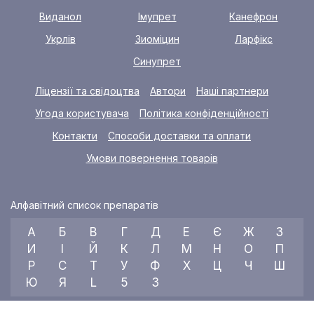
Виданол
Імупрет
Канефрон
Укрлів
Зиоміцин
Ларфікс
Синупрет
Ліцензії та свідоцтва
Автори
Наші партнери
Угода користувача
Політика конфіденційності
Контакти
Способи доставки та оплати
Умови повернення товарів
Алфавітний список препаратів
А
Б
В
Г
Д
Е
Є
Ж
З
И
І
Й
К
Л
М
Н
О
П
Р
С
Т
У
Ф
Х
Ц
Ч
Ш
Ю
Я
L
5
3