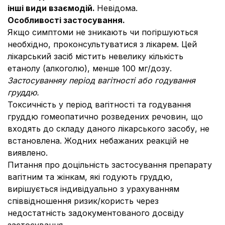
інші види взаємодій.
Невідома.
Особливості застосування.
Якщо симптоми не зникають чи погіршуються
необхідно, проконсультуватися з лікарем. Цей
лікарський засіб містить невелику кількість
етанолу (алкоголю), менше 100 мг/дозу.
Застосування
у пер
іод вагітності або годування
груддю.
Токсичність у період вагітності та годування
груддю гомеопатично розведених речовин, що
входять до складу даного лікарського засобу, не
встановлена. Жодних небажаних реакцій не
виявлено.
Питання про доцільність застосування препарату
вагітним та жінкам, які годують груддю,
вирішується індивідуально з урахуванням
співвідношення ризик/користь через
недостатність задокументованого досвіду