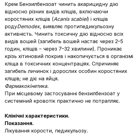
Крем Бензилбензоат чинить акарицидну дію
відносно різних видів кліщів, включаючи
коростяних кліщів (
Acanis scabiei
) і кліщів
роду
Demodex
, виявляє протипедикульозну
активність. Чинить токсичну дію відносно всіх
видів вошей (загибель вошей настає через 2–5
годин, кліщів – через 7–32 хвилини). Проникає
крізь хітиновий покрив і накопичується в організмі
кліща в токсичних концентраціях. Спричиняє
загибель личинок і дорослих особин коростяних
кліщів; не діє на яйця.
Фармакокінетика.
При місцевому застосуванні бензилбензоат у
системний кровотік практично не потрапляє.
Клінічні характеристики.
Показання.
Лікування корости, педикульозу.