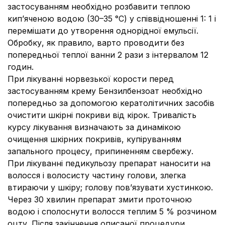
застосуванням необхідно розбавити теплою
кип’яченою водою (30–35 °С) у співвідношенні 1: 1 і
перемішати до утворення однорідної емульсії.
Обробку, як правило, варто проводити без
попередньої теплої ванни 2 рази з інтервалом 12
годин.
При лікуванні норвезької корости перед
застосуванням крему Бензилбензоат необхідно
попередньо за допомогою кератолітичних засобів
очистити шкірні покриви від кірок. Тривалість
курсу лікування визначають за динамікою
очищення шкірних покривів, купіруванням
запального процесу, припиненням свербежу.
При лікуванні педикульозу препарат наносити на
волосся і волосисту частину голови, злегка
втираючи у шкіру; голову пов’язувати хустинкою.
Через 30 хвилин препарат змити проточною
водою і сполоснути волосся теплим 5 % розчином
оцту. Після закінчення описаної процедури