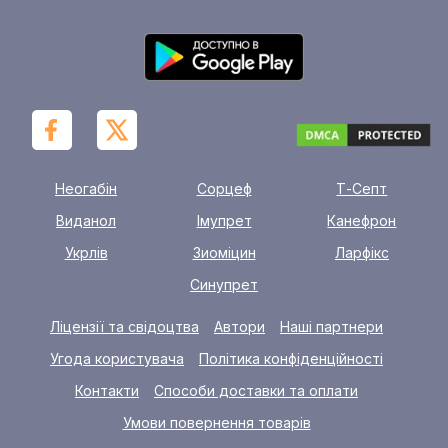
Неогабін
Сорцеф
Т-Септ
Виданол
Імупрет
Канефрон
Укрлів
Зиоміцин
Ларфікс
Синупрет
Ліцензії та свідоцтва
Автори
Наші партнери
Угода користувача
Політика конфіденційності
Контакти
Способи доставки та оплати
Умови повернення товарів