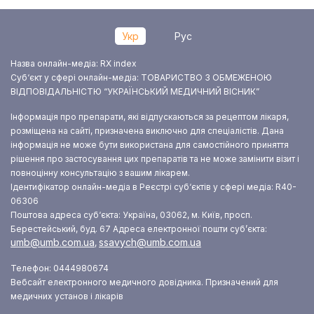
Укр
Рус
Назва онлайн-медіа: RX index
Суб‘єкт у сфері онлайн-медіа: ТОВАРИСТВО З ОБМЕЖЕНОЮ
ВІДПОВІДАЛЬНІСТЮ “УКРАЇНСЬКИЙ МЕДИЧНИЙ ВІСНИК”
Інформація про препарати, які відпускаються за рецептом лікаря,
розміщена на сайті, призначена виключно для спеціалістів. Дана
інформація не може бути використана для самостійного приняття
рішення про застосування цих препаратів та не може замінити візит і
повноцінну консультацію з вашим лікарем.
Ідентифікатор онлайн-медіа в Реєстрі суб‘єктів у сфері медіа: R40-
06306
Поштова адреса суб‘єкта: Україна, 03062, м. Київ, просп.
Берестейський, буд. 67
Адреса електронної пошти суб’єкта:
umb@umb.com.ua
ssavych@umb.com.ua
,
Телефон: 0444980674
Вебсайт електронного медичного довідника. Призначений для
медичних установ і лікарів