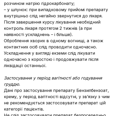
розчином натрію гідрокарбонату;
– у шлунок: при випадковому прийомі препарату
внутрішньо слід негайно звернутися до лікаря.
Після завершення курсу лікування необхідний
контроль лікаря протягом 2 тижнів (а при
наявності ускладнень – і більше).
Оброблення хворих в одному вогнищі, а також
контактних осіб слід проводити одночасно.
Ускладнення у вигляді екземи слід лікувати
одночасно з коростою і продовжувати після
ліквідації останньої.
Застосування у період вагітності або годування
груддю.
Дані про застосування препарату Бензилбензоат,
крему, у період вагітності відсутні, у зв’язку з чим
не рекомендується застосовувати препарат цій
категорії пацієнтів.
Не слід застосовувати препарат безпосередньо