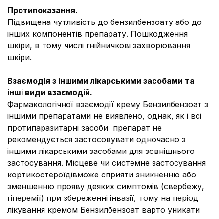
Протипоказання.
Підвищена чутливість до бензилбензоату або до
інших компонентів препарату. Пошкодження
шкіри, в тому числі гнійничкові захворювання
шкіри.
Взаємодія з іншими лікарськими засобами та
інші види взаємодій.
Фармакологічної взаємодії крему Бензилбензоат з
іншими препаратами не виявлено, однак, як і всі
протипаразитарні засоби, препарат не
рекомендується застосовувати одночасно з
іншими лікарськими засобами для зовнішнього
застосування. Місцеве чи системне застосування
кортикостероїдів
може сприяти зникненню або
зменшенню прояву деяких симптомів (свербежу,
гіперемії) при збереженні інвазії, тому на період
лікування кремом Бензилбензоат варто уникати