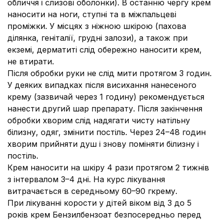
обличчя і слизові оболонки). В останню чергу крем
наносити на ноги, ступні та в міжпальцеві
проміжки. У місцях з ніжною шкірою (пахова
ділянка, геніталії, грудні залози), а також при
екземі, дерматиті слід обережно наносити крем,
не втирати.
Після обробки руки не слід мити протягом 3 годин.
У деяких випадках після висихання нанесеного
крему (зазвичай через 1 годину) рекомендується
нанести другий шар препарату. Після закінчення
обробки хворим слід надягати чисту натільну
білизну, одяг, змінити постіль. Через 24–48 годин
хворим прийняти душ і знову поміняти білизну і
постіль.
Крем наносити на шкіру 4 рази протягом 2 тижнів
з інтервалом 3–4 дні. На курс лікування
витрачається в середньому 60–90 гкрему.
При лікуванні корости у дітей віком від 3 до 5
років крем Бензилбензоат безпосередньо перед