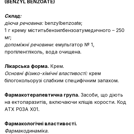
(BENZYL BENZOATE)
Склад:
діюча речовина:
benzylbenzoate;
1 г крему міститьбензилбензоатумедичного – 250
мг;
допоміжні речовини:
емульгатор № 1,
пропіленгліколь, вода очищена.
Лікарська форма.
Крем.
Основні фізико-хімічні властивості:
крем
білогокольорузі слабким специфічним запахом.
Фармакотерапевтична група.
Засоби, що діють
на ектопаразитів, включаючи кліщів корости. Код
АТХ Р03А Х01.
Фармакологічні властивості.
Фармакодинаміка.