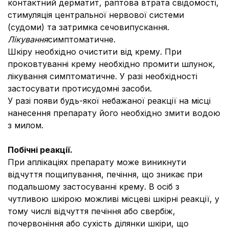
контактний дерматит, раптова втрата свідомості,
стимуляція центральної нервової системи
(судоми) та затримка сечовипускання.
Лікування
симптоматичне.
Шкіру необхідно очистити від крему. При
проковтуванні крему необхідно промити шлунок,
лікування симптоматичне. У разі необхідності
застосувати протисудомні засоби.
У разі появи будь-якої небажаної реакції на місці
нанесення препарату його необхідно змити водою
з милом.
Побічні реакції.
При аплікаціях препарату може виникнути
відчуття пощипування, печіння, що зникає при
подальшому застосуванні крему. В осіб з
чутливою шкірою можливі місцеві шкірні реакції, у
тому числі відчуття печіння або свербіж,
почервоніння або сухість ділянки шкіри, що