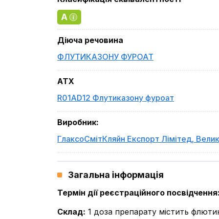
A
Діюча речовина
ФЛУТИКАЗОНУ ФУРОАТ
ATX
R01AD12 Флутиказону фуроат
Виробник
:
ГлаксоСмітКляйн Експорт Лімітед
,
Велик
Загальна інформація
Термін дії реєстраційного посвідчення
Склад
:
1 доза препарату містить флютик