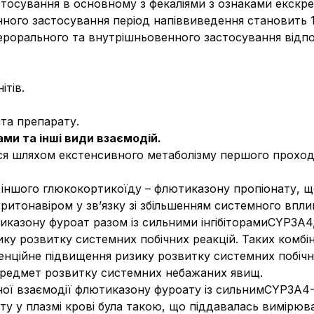
тосування в основному з фекаліями з ознаками екскре
нного застосування період напіввиведення становить 15
перорального та внутрішньовенного застосування відпо
ітів.
та препарату.
ми та інші види взаємодій.
 шляхом екстенсивного метаболізму першого проходж
я іншого глюкокортикоїду – флютиказону пропіонату, 
ритонавіром у зв’язку зі збільшенням системного впл
иказону фуроат разом із сильними інгібіторамиCYP3A4,
ику розвитку системних побічних реакцій. Таких комбін
нційне підвищення ризику розвитку системних побічни
 предмет розвитку системних небажаних явищ.
ої взаємодії флютиказону фуроату із сильнимCYP3A4-ін
у у плазмі крові була такою, що піддавалась вимірюва