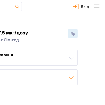
Вхід
,5 мкг/дозу
Rp
т Лімітед
ування