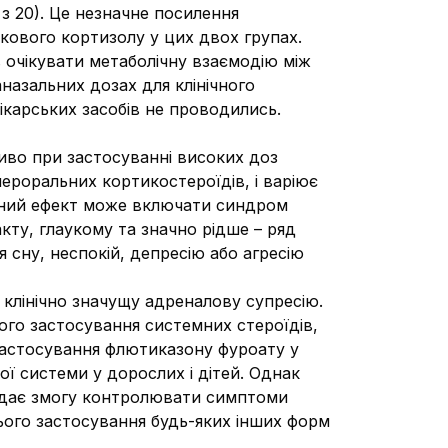
 з 20). Це незначне посилення
кового кортизолу у цих двох групах.
в очікувати метаболічну взаємодію між
назальних дозах для клінічного
ікарських засобів не проводились.
иво при застосуванні високих доз
пероральних кортикостероїдів, і варіює
темний ефект може включати синдром
акту, глаукому та значно рідше – ряд
 сну, неспокій, депресію або агресію
клінічно значущу адреналову супресію.
вого застосування системних стероїдів,
Застосування флютиказону фуроату у
ої системи у дорослих і дітей. Однак
 дає змогу контролювати симптоми
тнього застосування будь-яких інших форм