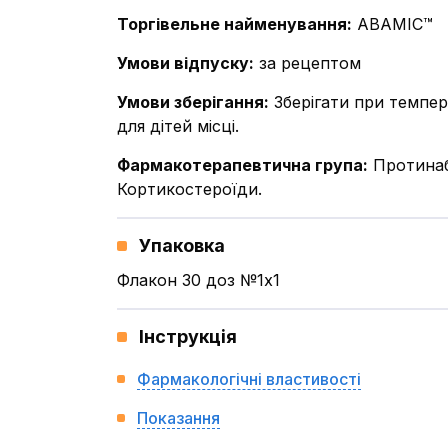
Торгівельне найменування
:
АВАМІС™
Умови відпуску
:
за рецептом
Умови зберігання
:
Зберігати при темпер
для дітей місці.
Фармакотерапевтична група
:
Протинаб
Кортикостероїди.
Упаковка
Флакон 30 доз №1x1
Інструкція
Фармакологічні властивості
Показання