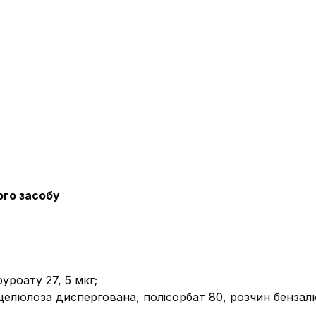
ого засобу
уроату 27, 5 мкг;
 целюлоза диспергована, полісорбат 80, розчин бензал