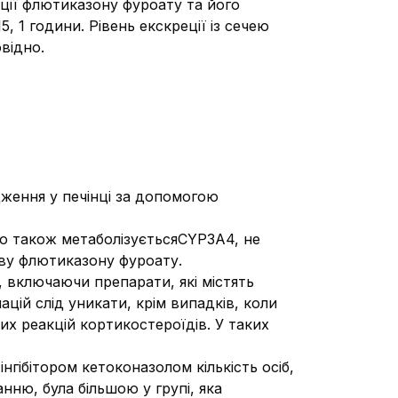
ції флютиказону фуроату та його
, 1 години. Рівень екскреції із сечею
відно.
ення у печінці за допомогою
що також метаболізуєтьсяCYP3A4, не
иву флютиказону фуроату.
 включаючи препарати, які містять
ацій слід уникати, крім випадків, коли
х реакцій кортикостероїдів. У таких
гібітором кетоконазолом кількість осіб,
нню, була більшою у групі, яка