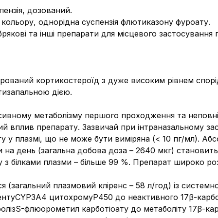
пензія, дозований.
го кольору, однорідна суспензія флютиказону фуроату.
рякові та інші препарати для місцевого застосування
рований кортикостероїд з дуже високим рівнем спорі
тизапальною дією.
ивному метаболізму першого проходження та неповній 
 вплив препарату. Зазвичай при інтраназальному заст
у у плазмі, що не може бути виміряна (< 10 пг/мл). А
 на день (загальна добова доза – 2640 мкг) становить 
 з білками плазми – більше 99 %. Препарат широко ро
(загальний плазмовий кліренс – 58 л/год) із системн
ментуCYP3A4 цитохромуP450 до неактивного 17β-карбо
ролізS-флюорометил карботіоату до метаболіту 17β-кар