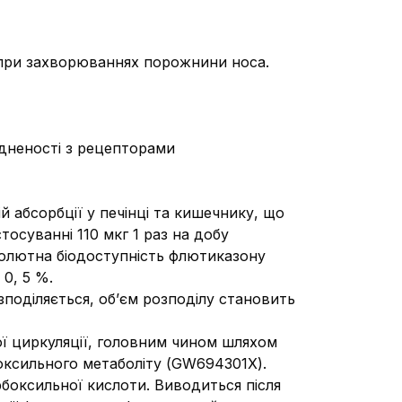
 при захворюваннях порожнини носа.
дненості з рецепторами
абсорбції у печінці та кишечнику, що
осуванні 110 мкг 1 раз на добу
бсолютна біодоступність флютиказону
0, 5 %.
зподіляється, об’єм розподілу становить
ої циркуляції, головним чином шляхом
ксильного метаболіту (GW694301X).
боксильної кислоти. Виводиться після