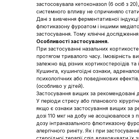
застосовувала кетоконазол (6 осіб з 20)
системного впливу не спричиняло стати
Дані з вивчення ферментативної індукції
флютиказону фуроатом і іншими медіато
застосування. Тому клінічні дослідженн
Особливості застосування.
При застосуванні назальних кортикосте
протягом тривалого часу. Імовірність в
залежно від різних кортикостероїдів та
Кушинга, кушингоїдні ознаки, адреналову
психологічних або поведінкових ефектів
(особливо у дітей).
Застосування вищих за рекомендовані д
У періоди стресу або планового хірургі
якщо є ознаки застосування вищих за р
дозі 110 мкг на добу не асоціювалося з
дозу інтраназального флютиказону фур
алергічного риніту. Як і при застосуван
стероїдної терапії слід враховувати їх