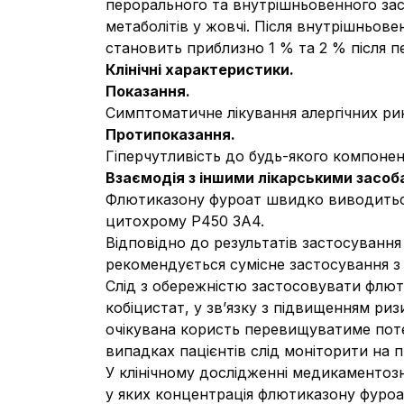
перорального та внутрішньовенного зас
метаболітів у жовчі. Після внутрішньове
становить приблизно 1 % та 2 % після 
Клінічні характеристики.
Показання.
Симптоматичне лікування алергічних рин
Протипоказання.
Гіперчутливість до будь-якого компонен
Взаємодія з іншими лікарськими засоба
Флютиказону фуроат швидко виводиться
цитохрому Р450 3А4.
Відповідно до результатів застосуванн
рекомендується сумісне застосування з 
Слід з обережністю застосовувати флют
кобіцистат, у зв’язку з підвищенням риз
очікувана користь перевищуватиме поте
випадках пацієнтів слід моніторити на
У клінічному дослідженні медикаментозн
у яких концентрація флютиказону фуроат