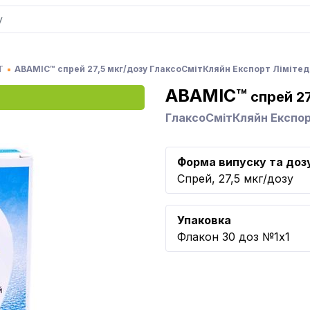
Т
АВАМІС™ спрей 27,5 мкг/дозу ГлаксоСмітКляйн Експорт Лімітед
АВАМІС™
спрей 27
ГлаксоСмітКляйн Експор
Форма випуску та доз
Спрей, 27,5 мкг/дозу
Упаковка
Флакон 30 доз №1x1