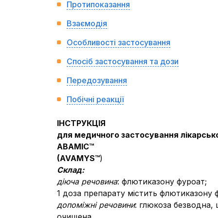
Протипоказання
Взаємодія
Особливості застосування
Спосіб застосування та дози
Передозування
Побічні реакції
ІНСТРУКЦІЯ
для медичного застосування лікарськ
АВАМІС™
(
AVAMYS
™
)
Склад:
діюча речовина
: флютиказону фуроат;
1 доза препарату містить флютиказону ф
допоміжні речовини
: глюкоза безводна,
очищена.