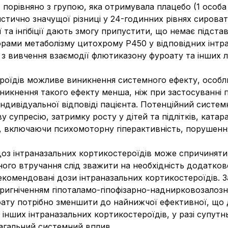
, порівняно з групою, яка отримувала плацебо (1 особа
стично значущої різниці у 24-годинних рівнях сироват
 та інгібіції дають змогу припустити, що немає підста
рами метаболізму цитохрому Р450 у відповідних інтра
я з вивчення взаємодії флютиказону фуроату та інших л
роїдів можливе виникнення системного ефекту, особл
иникнення такого ефекту менша, ніж при застосуванні 
 індивідуальної відповіді пацієнта. Потенційний сис
 супресію, затримку росту у дітей та підлітків, катар
, включаючи психомоторну гіперактивність, порушення
оз інтраназальних кортикостероїдів може спричиняти 
чного втручання слід зважити на необхідність додатко
екомендовані дози інтраназальних кортикостероїдів. 
 пригніченням гіпоталамо-гіпофізарно-наднирковозалозн
оату потрібно зменшити до найнижчої ефективної, що
ні інших інтраназальних кортикостероїдів, у разі супу
 загальний системний вплив.