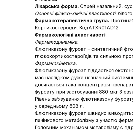
Лікарська форма.
Спрей назальний, сус
Основні фізико-хімічні властивості
: біло
Фармакотерапевтична група.
Протинаб
Кортикостероїди. КодATХR01AD12.
Фармакологічні властивості.
Фармакодинаміка.
Флютиказону фуроат – синтетичний фто
глюкокортикостероїдів та сильною про
Фармакокінетика.
Флютиказону фуроат піддається екстенс
має наслідком дуже незначний системний
досягається така концентрація препарат
фуроату при застосуванні 880 мкг 3 рази
Рівень зв’язування флютиказону фуроату
у середньому 608 л.
Флютиказону фуроат швидко виводиться 
печінкового метаболізму з участю фер
Головним механізмом метаболізму є гід