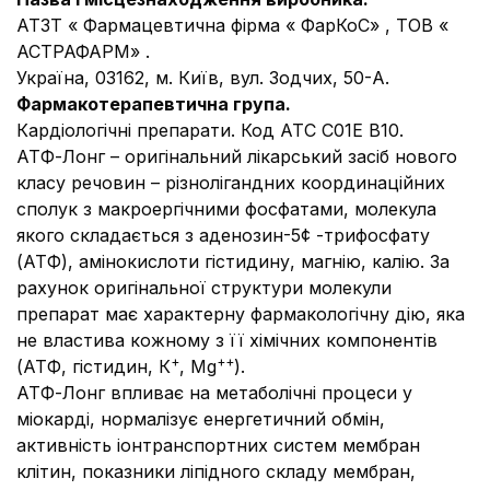
АТЗТ « Фармацевтична фірма « ФарКоС» , ТОВ «
АСТРАФАРМ» .
Україна, 03162, м. Київ, вул. Зодчих, 50-А.
Фармакотерапевтична група.
Кардіологічні препарати. Код АТС С01E B10.
АТФ-Лонг – оригінальний лікарський засіб нового
класу речовин – різнолігандних координаційних
сполук з макроергічними фосфатами, молекула
якого складається з аденозин-5
¢
-трифосфату
(АТФ), амінокислоти гістидину, магнію, калію. За
рахунок оригінальної структури молекули
препарат має характерну фармакологічну дію, яка
не властива кожному з її хімічних компонентів
+
++
(АТФ, гістидин, К
, Мg
).
АТФ-Лонг впливає на метаболічні процеси у
міокарді, нормалізує енергетичний обмін,
активність іонтранспортних систем мембран
клітин, показники ліпідного складу мембран,