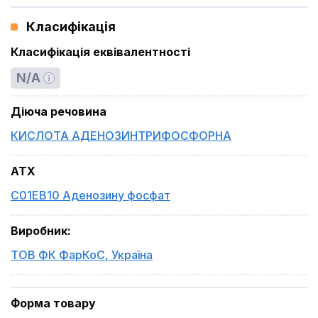
Класифікація
Класифікація еквівалентності
N/A
Діюча речовина
КИСЛОТА АДЕНОЗИНТРИФОСФОРНА
ATX
C01EB10 Аденозину фосфат
Виробник
:
ТОВ ФК ФарКоС
,
Україна
Форма товару