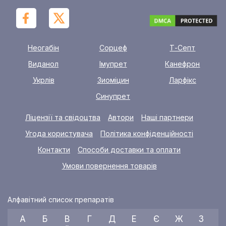
Неогабін
Сорцеф
Т-Септ
Виданол
Імупрет
Канефрон
Укрлів
Зиоміцин
Ларфікс
Синупрет
Ліцензії та свідоцтва
Автори
Наші партнери
Угода користувача
Політика конфіденційності
Контакти
Способи доставки та оплати
Умови повернення товарів
Алфавітний список препаратів
А
Б
В
Г
Д
Е
Є
Ж
З