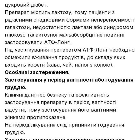
цукровий діабет.
Препарат містить лактозу, тому пацієнти з
рідкісними спадковими формами непереносимості
галактози, недостатністю лактази або синдромом
глюкозо-галактозної мальабсорбції не повинні
застосовувати АТФ-Лонг.
Під час лікування препаратом АТФ-Лонг необхідно
обмежити вживання продуктів, до складу яких
входить кофеїн (кава, чай, напої з колою).
Особливі застереження.
Застосування у період вагітності або годування
груддю.
Клінічні дані про безпеку та ефективність
застосування препарату в період вагітності
відсутні, тому застосування його вагітними
жінками протипоказане.
На період лікування слід припинити годування
груддю.
Здатність впливати на швидкість реакції при