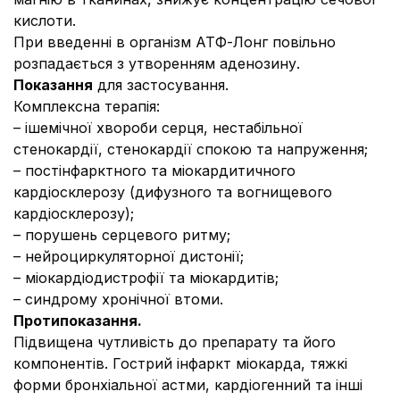
кислоти.
При введенні в організм АТФ-Лонг повільно
розпадається з утворенням аденозину.
Показання
для застосування.
Комплексна терапія:
– ішемічної хвороби серця, нестабільної
стенокардії, стенокардії спокою та напруження;
– постінфарктного та міокардитичного
кардіосклерозу (дифузного та вогнищевого
кардіосклерозу);
– порушень серцевого ритму;
– нейроциркуляторної дистонії;
– міокардіодистрофії та міокардитів;
– синдрому хронічної втоми.
Протипоказання.
Підвищена чутливість до препарату та його
компонентів. Гострий інфаркт міокарда, тяжкі
форми бронхіальної астми, кардіогенний та інші