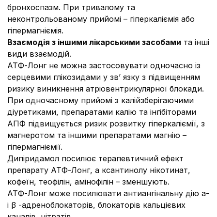
бронхоспазм. При тривалому та
неконтрольованому прийомі – гіперкаліємія або
гіпермагніємія.
Взаємодія з іншими лікарськими засобами
та інші
види взаємодій.
АТФ-Лонг не можна застосовувати одночасно із
серцевими глікозидами
у зв’ язку з підвищенням
ризику виникнення атріовентрикулярної блокади.
При одночасному прийомі з
калійзберігаючими
діуретиками, препаратами калію
та
інгібіторами
АПФ
підвищується ризик розвитку гіперкаліємії, з
магнеротом та іншими препаратами магнію –
гіпермагніємії.
Дипіридамол
посилює терапевтичний ефект
препарату АТФ-Лонг, а
ксантинолу нікотинат,
кофеїн, теофілін, амінофілін
– зменшують.
АТФ-Лонг може посилювати антиангінальну дію
a
-
і β -адреноблокаторів, блокаторів кальцієвих
каналів, нітратів.