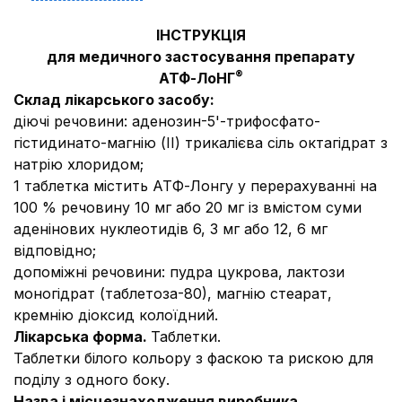
ІНСТРУКЦІЯ
для медичного застосування препарату
®
АТФ-ЛоНГ
Склад лікарського засобу:
діючі речовини:
аденозин-5'-трифосфато-
гістидинато-магнію (II) трикалієва сіль октагідрат з
натрію хлоридом;
1 таблетка містить АТФ-Лонгу у перерахуванні на
100 % речовину 10 мг або 20 мг із вмістом суми
аденінових нуклеотидів 6, 3 мг або 12, 6 мг
відповідно;
допоміжні речовини:
пудра цукрова, лактози
моногідрат (таблетоза-80), магнію стеарат,
кремнію діоксид колоїдний.
Лікарська форма.
Таблетки.
Таблетки білого кольору з фаскою та рискою для
поділу з одного боку.
Назва і місцезнаходження виробника.