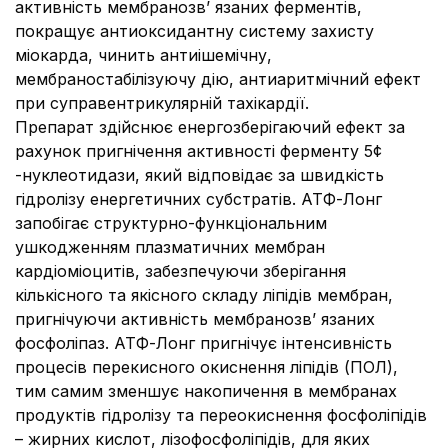
активність мембранозв’ язаних ферментів,
покращує антиоксидантну систему захисту
міокарда, чинить антиішемічну,
мембраностабілізуючу дію, антиаритмічний ефект
при суправентрикулярній тахікардії.
Препарат здійснює енергозберігаючий ефект за
рахунок пригнічення активності ферменту 5
¢
-нуклеотидази, який відповідає за швидкість
гідролізу енергетичних субстратів. АТФ-Лонг
запобігає структурно-функціональним
ушкодженням плазматичних мембран
кардіоміоцитів, забезпечуючи зберігання
кількісного та якісного складу ліпідів мембран,
пригнічуючи активність мембранозв’ язаних
фосфоліпаз. АТФ-Лонг пригнічує інтенсивність
процесів перекисного окиснення ліпідів (ПОЛ),
тим самим зменшує накопичення в мембранах
продуктів гідролізу та переокиснення фосфоліпідів
– жирних кислот, лізофосфоліпідів, для яких