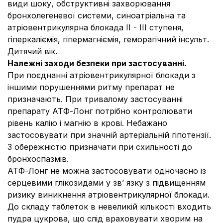
види шоку, обструктивні захворювання
бронхолегеневої системи, синоатріальна та
атріовентрикулярна блокада II - III ступеня,
гіперкаліємія, гіпермагніємія, геморагічний інсульт.
Дитячий вік.
Належні заходи безпеки при застосуванні.
При поєднанні атріовентрикулярної блокади з
іншими порушеннями ритму препарат не
призначають. При тривалому застосуванні
препарату АТФ-Лонг потрібно контролювати
рівень калію і магнію в крові. Небажано
застосовувати при значній артеріальній гіпотензії.
З обережністю призначати при схильності до
бронхоспазмів.
АТФ-Лонг не можна застосовувати одночасно із
серцевими глікозидами у зв’ язку з підвищенням
ризику виникнення атріовентрикулярної блокади.
До складу таблеток в невеликій кількості входить
пудра цукрова, що слід враховувати хворим на