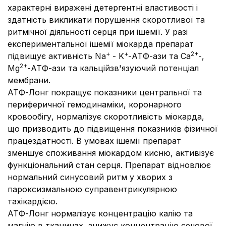
характерні виражені детергентні властивості і
здатність викликати порушення скоротливої та
ритмічної діяльності серця при ішемії. У разі
експериментальної ішемії міокарда препарат
+
+
2+
підвищує активність Na
- K
-АТФ-ази та Са
-,
2+
Mg
-АТФ-ази та кальційзв'язуючий потенціал
мембрани.
АТФ-Лонг покращує показники центральної та
периферичної гемодинаміки, коронарного
кровообігу, нормалізує скоротливість міокарда,
що призводить до підвищення показників фізичної
працездатності. В умовах ішемії препарат
зменшує споживання міокардом кисню, активізує
функціональний стан серця. Препарат відновлює
нормальний синусовий ритм у хворих з
пароксизмальною суправентрикулярною
тахікардією.
АТФ-Лонг нормалізує концентрацію калію та
магнію в тканинах, знижує концентрацію сечової