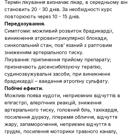
Термін лікування визначає лікар, в середньому він
становить 20 - 30 днів. За необхідності курс
повторюють через 10 - 15 днів.
Передозування.
Симптоми:
можливий розвиток брадикардії,
виникнення атріовентрикулярної блокади,
синкопальний стан, пов’ язаний з раптовим
зниженням артеріального тиску.
Лікування:
припинення прийому препарату;
призначають десенсибілізуючу терапію,
судинозвужувальні засоби, при виникненні
брадикардії – введення атропіну сульфату.
Побічні ефекти.
Можливі поява нудоти, неприємних відчуттів в
епігастрії, алергічних реакцій, зниження
артеріального тиску, головний біль, тахікардія,
посилення діурезу, гіперемія обличчя, відчуття
жару, запаморочення, неприємні відчуття в
грудях, посилення моторики травного каналу,