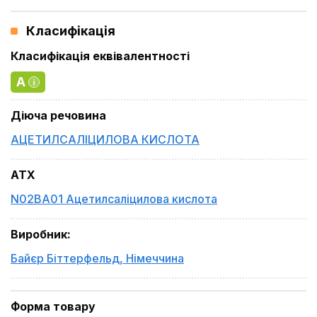
Класифікація
Класифікація еквівалентності
A
Діюча речовина
АЦЕТИЛСАЛІЦИЛОВА КИСЛОТА
ATX
N02BA01 Ацетилсаліцилова кислота
Виробник
:
Байєр Біттерфельд
,
Німеччина
Форма товару