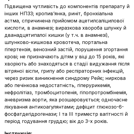
Підвищена чутливість до компонентів препарату й
інших НПЗЗ; кропив’янка, риніт, бронхіальна
астма, спричинена прийомом ацетилсаліцилової
кислоти, в анамнезі; виразкова хвороба шлунку й
дванадцятипалої кишки (у т.ч. в анамнезі),
шлунково-кишкова кровотеча, портальна
гіпертензія, венозний застій, порушення згортання
крові; не призначають дітям у віці до 15 років, які
хворіють або знаходяться в стадії видужання після
вітряної віспи, грипу або респіраторних інфекцій,
через ризик виникнення синдрому Рейє; ниркова
або печінкова недостатність, гіперурикемія,
нефролітіаз, тромбоцитопенія, гіпопротромбінемія,
аневризма аорти, яка розшаровується; одночасне
лікування антикоагулянтами; дефіцит глюкозо-6-
фосфатдегідрогенази; І та ІІІ триместр вагітності й
період годування груддю; вік до 3-х років.
Інструкція
: