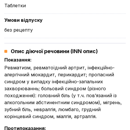
Таблетки
Умови відпуску
без рецепту
Опис діючої речовини (INN опис)
Показання
:
Ревматизм, ревматоїдний артрит, інфекційно-
алергічний міокардит, перикардит; пропасний
синдром у випадку інфекційно-запальних
захворюваннь; больовий синдром (різного
походження): головний біль (у т.ч. пов’язаний із
алкогольним абстинентним синдромом), мігрень,
зубний біль, невралгія, люмбаго, грудний
корінцевий синдром, міалгія, артралгія.
Протипоказання
: