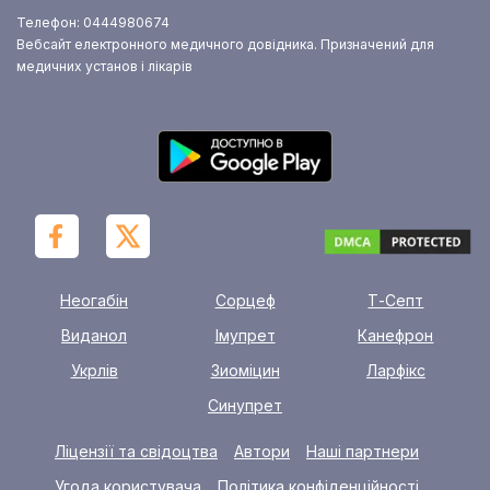
Телефон: 0444980674
Вебсайт електронного медичного довідника. Призначений для
медичних установ і лікарів
Неогабін
Сорцеф
Т-Септ
Виданол
Імупрет
Канефрон
Укрлів
Зиоміцин
Ларфікс
Синупрет
Ліцензії та свідоцтва
Автори
Наші партнери
Угода користувача
Політика конфіденційності