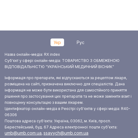
Укр
Рус
Назва онлайн-медіа: RX index
Суб‘єкт у сфері онлайн-медіа: ТОВАРИСТВО З ОБМЕЖЕНОЮ
ВІДПОВІДАЛЬНІСТЮ “УКРАЇНСЬКИЙ МЕДИЧНИЙ ВІСНИК”
Інформація про препарати, які відпускаються за рецептом лікаря,
розміщена на сайті, призначена виключно для спеціалістів. Дана
інформація не може бути використана для самостійного приняття
рішення про застосування цих препаратів та не може замінити візит і
повноцінну консультацію з вашим лікарем.
Ідентифікатор онлайн-медіа в Реєстрі суб‘єктів у сфері медіа: R40-
06306
Поштова адреса суб‘єкта: Україна, 03062, м. Київ, просп.
Берестейський, буд. 67
Адреса електронної пошти суб’єкта:
umb@umb.com.ua
ssavych@umb.com.ua
,