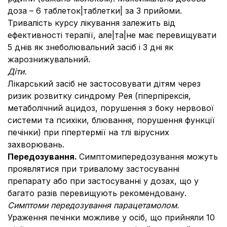
доза – 6 таблеток|таблетки| за 3 прийоми.
Тривалість курсу лікування залежить від
ефективності терапії, але|та|не має перевищувати
5 днів як знеболювальний засіб і 3 дні як
жарознижувальний.
Діти.
Лікарський засіб не застосовувати дітям через
ризик розвитку синдрому Рея (гіперпірексія,
метаболічний ацидоз, порушення з боку нервової
системи та психіки, блювання, порушення функції
печінки) при гіпертермії на тлі вірусних
захворювань.
Передозування.
Симптомипередозування можуть
проявлятися при тривалому застосуванні
препарату або при застосуванні у дозах, що у
багато разів перевищують рекомендовану.
Симптоми передозування парацетамолом.
Ураження печінки можливе у осіб, що прийняли 10