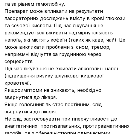
та за рівнем гемоглобіну.
Препарат може впливати на результати
лабораторних досліджень вмісту в крові глюкози
та сечової кислоти. Під час лікування не
рекомендується вживати надмірну кількість
напоїв, які містять кофеїн (таких як кава, чай). Це
може викликати проблеми зі сном, тремор,
неприємні відчуття за грудниною через
серцебиття.
Під час лікування не вживати алкогольні напої
(підвищення ризику шлунково-кишкової
кровотечі).
Якщосимптоми не зникають, необхідно
звернутися до лікаря.
Якщо головнийбіль стає постійним, слід
звернутися до лікаря.
Не слід застосовувати при гіперчутливості до
аналгетичних, протизапальних, протиревматичних
засобів, та з обережністюпри одночасному