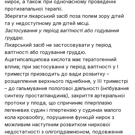
нирок, а також при одночасному проведенні
протизапальної терапії.
Зберігати лікарський засіб поза полем зору дітей
та у недоступному для дітей місці.
Застосування у період вагітності або годування
груддю.
Лікарський засіб не застосовувати у період
вагітності або годування груддю.
Ацетилсаліцилова кислота має тератогенний
вплив; при застосуванні у період вагітності у І
триместрі призводить до вади розвитку –
розщеплення верхнього піднебіння, у III триместрі
– до гальмування пологової діяльності (інгібування
синтезу простагландинів), закриття артеріальної
протоки у плода, що спричиняє гіперплазію
легеневих судин і гіпертензію у судинах малого
кола кровообігу, порушення функцій нирок з
можливим наступним розвитком ниркової
недостатності з олігогідрамніоном, подовження