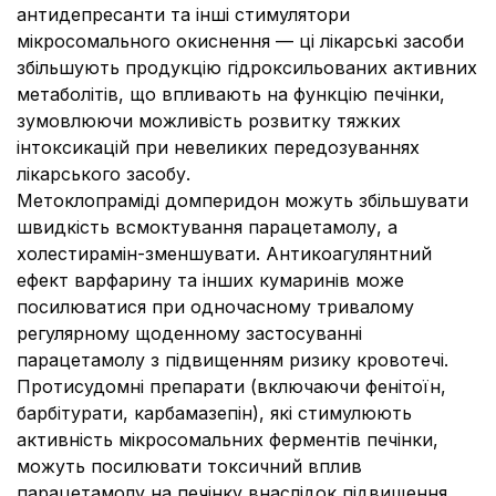
антидепресанти та інші стимулятори
мікросомального окиснення — ці лікарські засоби
збільшують продукцію гідроксильованих активних
метаболітів, що впливають на функцію печінки,
зумовлюючи можливість розвитку тяжких
інтоксикацій при невеликих передозуваннях
лікарського засобу.
Метоклопраміді домперидон можуть збільшувати
швидкість всмоктування парацетамолу, а
холестирамін-зменшувати. Антикоагулянтний
ефект варфарину та інших кумаринів може
посилюватися при одночасному тривалому
регулярному щоденному застосуванні
парацетамолу з підвищенням ризику кровотечі.
Протисудомні препарати (включаючи фенітоїн,
барбітурати, карбамазепін), які стимулюють
активність мікросомальних ферментів печінки,
можуть посилювати токсичний вплив
парацетамолу на печінку внаслідок підвищення