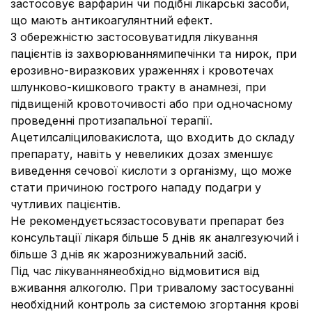
застосовує варфарин чи подібні лікарські засоби,
що мають антикоагулянтний ефект.
З обережністю застосовуватидля лікування
пацієнтів із захворюваннямипечінки та нирок, при
ерозивно-виразкових ураженнях і кровотечах
шлунково-кишкового тракту в анамнезі, при
підвищеній кровоточивості або при одночасному
проведенні протизапальної терапії.
Ацетилсаліциловакислота, що входить до складу
препарату, навіть у невеликих дозах зменшує
виведення сечової кислоти з організму, що може
стати причиною гострого нападу подагри у
чутливих пацієнтів.
Не рекомендуєтьсязастосовувати препарат без
консультації лікаря більше 5 днів як аналгезуючий і
більше 3 днів як жарознижувальний засіб.
Під час лікуваннянеобхідно відмовитися від
вживання алкоголю. При тривалому застосуванні
необхідний контроль за системою згортання крові