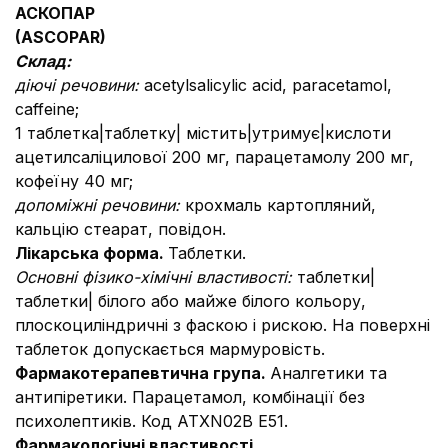
АСКОПАР
(
ASCOPAR
)
Склад:
діючі речовини:
acetylsalicylic acid, paracetamol,
caffeine;
1 таблетка|таблетку| містить|утримує|кислоти
ацетилсаліцилової 200 мг, парацетамолу 200 мг,
кофеїну 40 мг;
допоміжні речовини:
крохмаль картопляний,
кальцію стеарат, повідон.
Лікарська форма.
Таблетки.
Основні фізико-хімічні властивості:
таблетки|
таблетки| білого або майже білого кольору,
плоскоциліндричні з фаскою і рискою. На поверхні
таблеток допускається мармуровість.
Фармакотерапевтична група.
Аналгетики та
антипіретики. Парацетамол, комбінації без
психолептиків. Код АТХN02B E51.
Фармакологічні властивості.