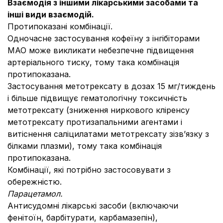
Взаємодія з іншими лікарськими засобами та
інші види взаємодій.
Протипоказані комбінації.
Одночасне застосування кофеїну з інгібіторами
МАО може викликати небезпечне підвищення
артеріального тиску, тому така комбінація
протипоказана.
Застосування метотрексату в дозах 15 мг/тиждень
і більше підвищує гематологічну токсичність
метотрексату (зниження ниркового кліренсу
метотрексату протизапальними агентами і
витіснення саліцилатами метотрексату зізв’язку з
білками плазми), тому така комбінація
протипоказана.
Комбінації, які потрібно застосовувати з
обережністю.
Парацетамол.
Антисудомні лікарські засоби (включаючи
фенітоїн, барбітурати, карбамазепін),