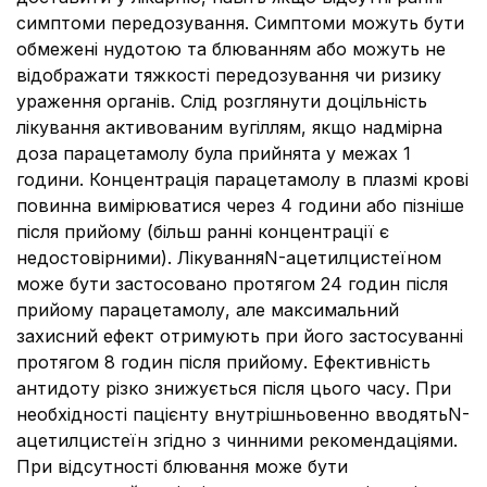
симптоми передозування. Симптоми можуть бути
обмежені нудотою та блюванням або можуть не
відображати тяжкості передозування чи ризику
ураження органів. Слід розглянути доцільність
лікування активованим вугіллям, якщо надмірна
доза парацетамолу була прийнята у межах 1
години. Концентрація парацетамолу в плазмі крові
повинна вимірюватися через 4 години або пізніше
після прийому (більш ранні концентрації є
недостовірними). ЛікуванняN-ацетилцистеїном
може бути застосовано протягом 24 годин після
прийому парацетамолу, але максимальний
захисний ефект отримують при його застосуванні
протягом 8 годин після прийому. Ефективність
антидоту різко знижується після цього часу. При
необхідності пацієнту внутрішньовенно вводятьN-
ацетилцистеїн згідно з чинними рекомендаціями.
При відсутності блювання може бути