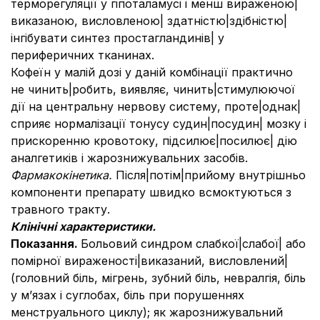
терморегуляції у гіпоталамусі і менш вираженою|
виказаною, висловленою| здатністю|здібністю|
інгібувати синтез простагландинів| у
периферичних тканинах.
Кофеїн у малій дозі у даній комбінації практично
не чинить|робить, виявляє, чинить|стимулюючої
дії на центральну нервову систему, проте|однак|
сприяє нормалізації тонусу судин|посудин| мозку і
прискоренню кровотоку, підсилює|посилює| дію
аналгетиків і жарознижувальних засобів.
Фармакокінетика.
Після|потім|прийому внутрішньо
компоненти препарату швидко всмоктуються з
травного тракту.
Клінічні характеристики.
Показання.
Больовий синдром слабкої|слабої| або
помірної вираженості|виказаний, висловлений|
(головний біль, мігрень, зубний біль, невралгія, біль
у м’язах і суглобах, біль при порушеннях
менструального циклу); як жарознижувальний