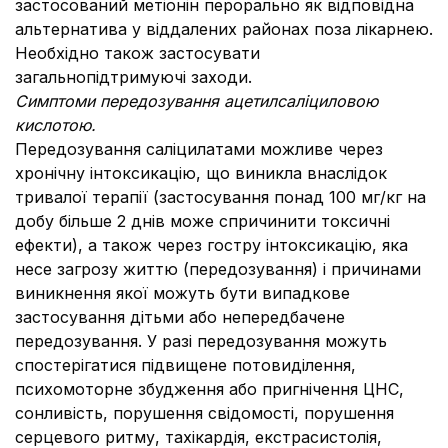
застосований метіонін перорально як відповідна
альтернатива у віддалених районах поза лікарнею.
Необхідно також застосувати
загальнопідтримуючі заходи.
Симптоми передозування ацетилсаліциловою
кислотою.
Передозування саліцилатами можливе через
хронічну інтоксикацію, що виникла внаслідок
тривалої терапії (застосування понад 100 мг/кг на
добу більше 2 днів може спричинити токсичні
ефекти), а також через гостру інтоксикацію, яка
несе загрозу життю (передозування) і причинами
виникнення якої можуть бути випадкове
застосування дітьми або непередбачене
передозування. У разі передозування можуть
спостерігатися підвищене потовиділення,
психомоторне збудження або пригнічення ЦНС,
сонливість, порушення свідомості, порушення
серцевого ритму, тахікардія, екстрасистолія,