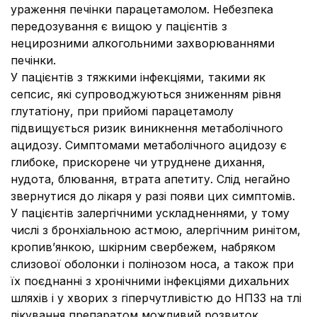
ураження печінки парацетамолом. Небезпека
передозування є вищою у пацієнтів з
нецирозними алкогольними захворюваннями
печінки.
У пацієнтів з тяжкими інфекціями, такими як
сепсис, які супроводжуються зниженням рівня
глутатіону, при прийомі парацетамолу
підвищується ризик виникнення метаболічного
ацидозу. Симптомами метаболічного ацидозу є
глибоке, прискорене чи утруднене дихання,
нудота, блювання, втрата апетиту. Слід негайно
звернутися до лікаря у разі появи цих симптомів.
У пацієнтів залергічними ускладненнями, у тому
числі з бронхіальною астмою, алергічним ринітом,
кропив’янкою, шкірним свербежем, набряком
слизової оболонки і полінозом носа, а також при
їх поєднанні з хронічними інфекціями дихальних
шляхів і у хворих з гіперчутливістю до НПЗЗ на тлі
лікування препаратом можливий розвиток