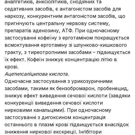
аналгетиків, анксіолітиків, снодійних та
седативних засобів, є антагоністом засобів для
наркозу, конкурентним антагоністом засобів, що
пригнічують центральну нервову систему,
препаратів аденозину, АТФ. При одночасному
застосуванні кофеїну з ерготаміном покращується
всмоктування ерготаміну зі шлунково-кишкового
тракту, з тиреотропними засобами – підвищується
їх ефект. Кофеїн знижує концентрацію літію в
крові.
Ацетилсаліцилова кислота.
Одночасне застосування з урикозуричними
засобами, такими як бензобромарон, пробенецид,
знижує ефект виведення сечової кислоти (завдяки
конкуренції виведення сечової кислоти
нирковими канальцями). При одночасному
застосуванні з дигоксином концентрація
останнього в плазмі крові підвищується внаслідок
зниження ниркової екскреції. Інгібітори