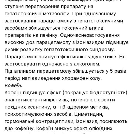
ступеня перетворення препарату на
гепатотоксичні метаболіти. При одночасному
застосуванні парацетамолу з гепатотоксичними
засобами збільшується токсичний вплив
препаратів на печінку. Одночаснезастосування
високих доз парацетамолу з ізоніазидом підвищує
ризик розвитку гепатотоксичного синдрому.
Парацетамол знижує ефективність діуретиків. Не
застосовувати одночасно з алкоголем.
Під впливом парацетамолу збільшується у 5 разів
період напіввиведення хлорамфеніколу.
Кофеїн.
Кофеїн підвищує ефект (покращує біодоступність)
аналгетиків-антипіретиків, потенціює ефекти
похідних ксантину, α- і β-адреноміметиків,
психостимулюючих засобів. Циметидин,
гормональні контрацептиви, ізоніазид посилюють
дію кофеїну. Кофеїн знижує ефект опіоїдних