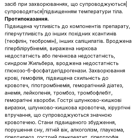
засіб при захворюваннях, що супроводжуються|
супроводяться|підвищенням температури тіла.
Протипоказання.
Підвищена чутливість до компонентів препарату,
гіперчутливість до інших похідних ксантинів
(теофілін, теобромін), інших саліцилатів. Вроджена
гіпербілірубінемія, виражена ниркова
недостатність або печінкова недостатність,
синдром Жильбера, вроджена недостатність
глюкозо-6-фосфатдегідрогенази. Захворювання
крові, гемофілія, підвищена схильність до
кровотеч, гіпотромбінемія, геморагічний діатез,
анемія, лейкопенія, тромбоз, тромбофлебіт,
геморагічні хвороби. Гострі шлунково-кишкові
виразки, шлунково-кишкова кровотеча, хірургічні
втручання, що супроводжуються значною
кровотечею. Стани підвищеного збудження,
порушення сну, літній вік, алкоголізм, глаукома,
гіпертиреоз, гострий панкреатит, гіпертрофія