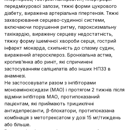
передміхурової залози, тяжкі форми цукрового
діабету, виражена артеріальна гіпертензія. Тяжкі
захворювання серцево-судинної системи,
включаючи порушення ритму, пароксизмальну
тахікардію, виражену серцеву недостатність,
тяжку форму ішемічної хвороби серця, гострий
інфаркт міокарда, схильність до спазму судин,
виражений атеросклероз. Бронхіальна астма,
кропив’янка або риніт, які спричинені
застосуванням саліцилатів або інших НПЗЗ в
анамнезі.
Не застосовувати разом з інгібіторами
моноаміноксидази (МАО) і протягом 2 тижнів після
відміни інгібіторів МАО, протипоказаний
пацієнтам, які приймають трициклічні
антидепресанти, β-блокатори, протипоказана
комбінація з метотрексатом у дозі 15 мг/тиждень
або більше.