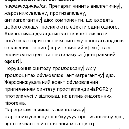
Фармакодинаміка.
Препарат чинить аналгетичну|,
жарознижувальну, протизапальну,
антиагрегантну| дію; компоненти, що входять
дойого складу, посилюють ефекти один одного.
Аналгетична дія ацетилсаліцилової кислоти
пов’язана з пригніченням синтезу простагландинів
запалених тканин (периферичний ефект) та з
впливом на центри гіпоталамуса (центральний
ефект)|.
Порушення синтезу тромбоксану| А2 у
тромбоцитах обумовлює| антиагрегантну| дію.
Жарознижувальний ефект обумовлений
пригніченням синтезу простагландинівPGF2 у
гіпоталамусі у відповідь на вплив ендогенних
пірогенів.
Парацетамол чинить аналгетичну|,
жарознижувальну і слабкууууу протизапальну дію,
що пов’язано з його впливом на центр