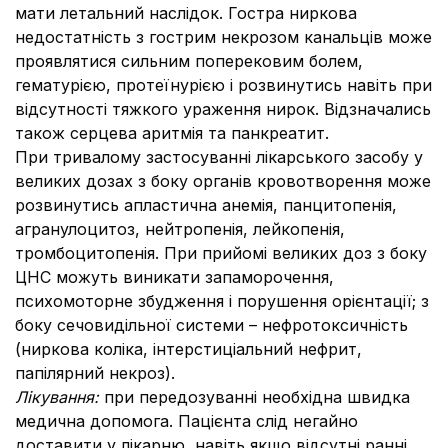
мати летальний наслідок. Гостра ниркова
недостатність з гострим некрозом канальців може
проявлятися сильним поперековим болем,
гематурією, протеїнурією і розвинутись навіть при
відсутності тяжкого ураження нирок. Відзначались
також серцева аритмія та панкреатит.
При тривалому застосуванні лікарського засобу у
великих дозах з боку органів кровотворення може
розвинутись апластична анемія, панцитопенія,
агранулоцитоз, нейтропенія, лейкопенія,
тромбоцитопенія. При прийомі великих доз з боку
ЦНС можуть виникати запаморочення,
психомоторне збудження і порушення орієнтації; з
боку сечовидільної системи – нефротоксичність
(ниркова коліка, інтерстиціальний нефрит,
папілярний некроз).
Лікування:
при передозуванні необхідна швидка
медична допомога. Пацієнта слід негайно
доставити у лікарню, навіть якщо відсутні ранні