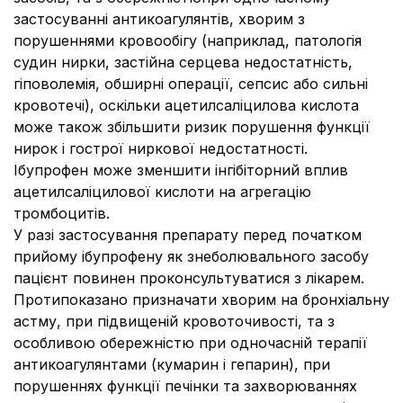
застосуванні антикоагулянтів, хворим з
порушеннями кровообігу (наприклад, патологія
судин нирки, застійна серцева недостатність,
гіповолемія, обширні операції, сепсис або сильні
кровотечі), оскільки ацетилсаліцилова кислота
може також збільшити ризик порушення функції
нирок і гострої ниркової недостатності.
Ібупрофен може зменшити інгібіторний вплив
ацетилсаліцилової кислоти на агрегацію
тромбоцитів.
У разі застосування препарату перед початком
прийому ібупрофену як знеболювального засобу
пацієнт повинен проконсультуватися з лікарем.
Протипоказано призначати хворим на бронхіальну
астму, при підвищеній кровоточивості, та з
особливою обережністю при одночасній терапії
антикоагулянтами (кумарин і гепарин), при
порушеннях функції печінки та захворюваннях