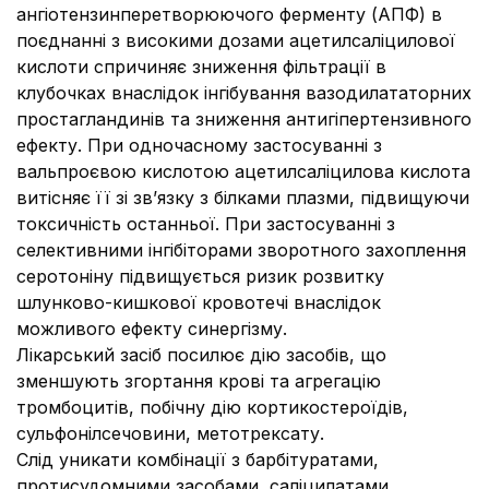
ангіотензинперетворюючого ферменту (АПФ) в
поєднанні з високими дозами ацетилсаліцилової
кислоти спричиняє зниження фільтрації в
клубочках внаслідок інгібування вазодилататорних
простагландинів та зниження антигіпертензивного
ефекту. При одночасному застосуванні з
вальпроєвою кислотою ацетилсаліцилова кислота
витісняє її зі зв’язку з білками плазми, підвищуючи
токсичність останньої. При застосуванні з
селективними інгібіторами зворотного захоплення
серотоніну підвищується ризик розвитку
шлунково-кишкової кровотечі внаслідок
можливого ефекту синергізму.
Лікарський засіб посилює дію засобів, що
зменшують згортання крові та агрегацію
тромбоцитів, побічну дію кортикостероїдів,
сульфонілсечовини, метотрексату.
Слід уникати комбінації з барбітуратами,
протисудомними засобами, саліцилатами,