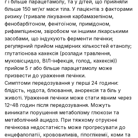
г і більше парацетамолу, та у дітей, що прийняли
більше 150 мг/кг маси тіла. У пацієнтів з факторами
ризику (тривале лікування карбамазепіном,
фенобарбітоном, фенітоїном, примідоном,
рифампіцином, звіробоєм чи іншими лікарськими
засобами, що індукують ферменти печінки;
регулярний прийом надмірних кількостей етанолу;
глутатіонова кахексія (розлади травлення,
муковісцидоз, ВІЛ-інфекція, голод, кахексія))
прийом 5 г або більше парацетамолу може
призвести до ураження печінки.
Симптоми передозування у перші 24 години:
блідість, нудота, блювання, анорексія та біль у
животі. Ураження печінки може стати явним через
12–48 годин після передозування. Можуть
виникати порушення метаболізму глюкози та
метаболічний ацидоз. При тяжкому отруєнні
печінкова недостатність може прогресувати до
енцефалопатії, крововиливів, гіпоглікемії, коми та