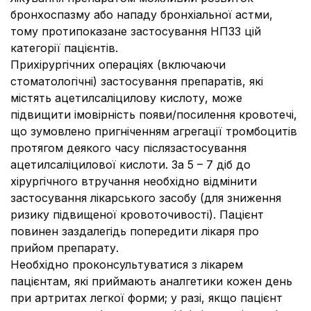
бронхоспазму або нападу бронхіальної астми,
тому протипоказане застосування НПЗЗ цій
категорії пацієнтів.
Прихірургічних операціях (включаючи
стоматологічні) застосування препаратів, які
містять ацетилсаліцилову кислоту, може
підвищити імовірність появи/посилення кровотечі,
що зумовлено пригніченням агрегації тромбоцитів
протягом деякого часу післязастосування
ацетилсаліцилової кислоти. За 5 – 7 діб до
хірургічного втручання необхідно відмінити
застосування лікарського засобу (для зниження
ризику підвищеної кровоточивості). Пацієнт
повинен заздалегідь попередити лікаря про
прийом препарату.
Необхідно проконсультуватися з лікарем
пацієнтам, які приймають аналгетики кожен день
при артритах легкої форми; у разі, якщо пацієнт