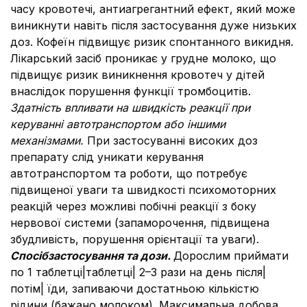
часу кровотечі, антиагрегантний ефект, який може
виникнути навіть після застосування дуже низьких
доз. Кофеїн підвищує ризик спонтанного викидня.
Лікарський засіб проникає у грудне молоко, що
підвищує ризик виникнення кровотеч у дітей
внаслідок порушення функції тромбоцитів.
Здатність впливати на швидкість реакції при
керуванні автотранспортом або іншими
механізмами.
При застосуванні високих доз
препарату слід уникати керування
автотранспортом та роботи, що потребує
підвищеної уваги та швидкості психомоторних
реакцій через можливі побічні реакції з боку
нервової системи (запаморочення, підвищена
збудливість, порушення орієнтації та уваги).
Спосібзастосування та дози.
Дорослим приймати
по 1 таблетці|таблетці| 2–3 рази на день після|
потім| їди, запиваючи достатньою кількістю
рідини (бажано молоком). Максимальна добова