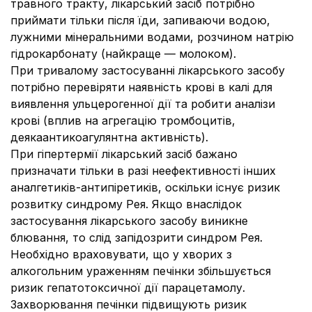
травного тракту, лікарський засіб потрібно
приймати тільки після їди, запиваючи водою,
лужними мінеральними водами, розчином натрію
гідрокарбонату (найкраще — молоком).
При тривалому застосуванні лікарського засобу
потрібно перевіряти наявність крові в калі для
виявлення ульцерогенної дії та робити аналізи
крові (вплив на агрегацію тромбоцитів,
деякаантикоагулянтна активність).
При гіпертермії лікарський засіб бажано
призначати тільки в разі неефективності інших
аналгетиків-антипіретиків, оскільки існує ризик
розвитку синдрому Рея. Якщо внаслідок
застосування лікарського засобу виникне
блювання, то слід запідозрити синдром Рея.
Необхідно враховувати, що у хворих з
алкогольним ураженням печінки збільшується
ризик гепатотоксичної дії парацетамолу.
Захворювання печінки підвищують ризик