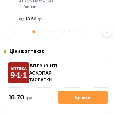
АТ Лубнифарм(UA)
Таблетки
13.50
від
грн
Ціни в аптеках
Aптека 911
АСКОПАР
таблетки
16.70
Купити
грн