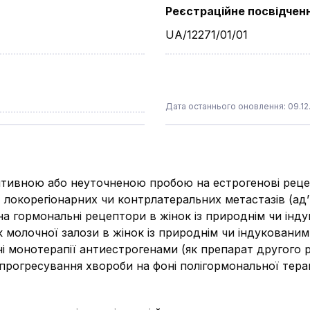
Реєстраційне посвідчен
UA/12271/01/01
Дата останнього оновлення: 09.12
озитивною або неуточненою пробою на естрогенові реце
 локорегіонарних чи контрлатеральних метастазів (ад
а гормональні рецептори в жінок із природнім чи ін
 молочної залози в жінок із природнім чи індуковани
і монотерапії антиестрогенами (як препарат другого 
прогресування хвороби на фоні полігормональної терап