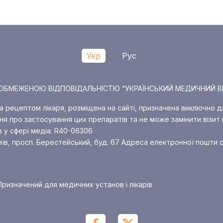
Укр
Рус
О З ОБМЕЖЕНОЮ ВІДПОВІДАЛЬНІСТЮ “УКРАЇНСЬКИЙ МЕДИЧНИЙ В
за рецептом лікаря, розміщена на сайті, призначена виключно д
я про застосування цих препаратів та не може замінити візит і
в у сфері медіа: R40-06306
иїв, просп. Берестейський, буд. 67
Адреса електронної пошти с
ризначений для медичних установ і лікарів