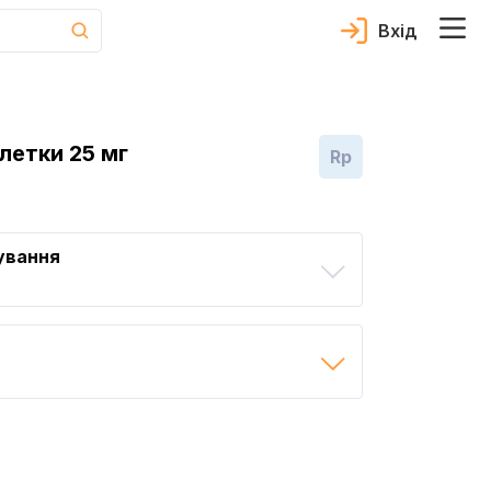
Вхід
летки 25 мг
Rp
ування