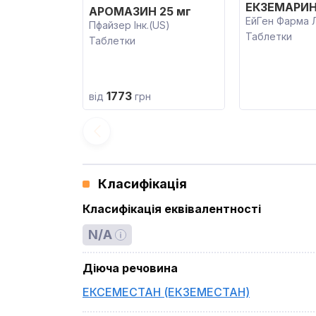
ЕКЗЕМАРИН
АРОМАЗИН 25 мг
ЕйГен Фарма Л
Пфайзер Інк.(US)
Таблетки
Таблетки
1773
від
грн
Класифікація
Класифікація еквівалентності
N/A
Діюча речовина
ЕКСЕМЕСТАН (ЕКЗЕМЕСТАН)