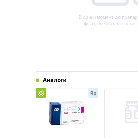
В даний момент до препар
фото, але ми працюємо 
Аналоги
Rp