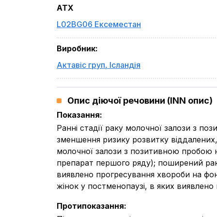
ATX
L02BG06 Ексеместан
Виробник
:
Актавіс груп
,
Ісландія
Опис діючої речовини (INN опис)
Показання
:
Ранні стадії раку молочної залози з п
зменшення ризику розвитку віддалених,
молочної залози з позитивною пробою н
препарат першого ряду); поширений рак
виявлено прогресування хвороби на фон
жінок у постменопаузі, в яких виявлено 
Протипоказання
: