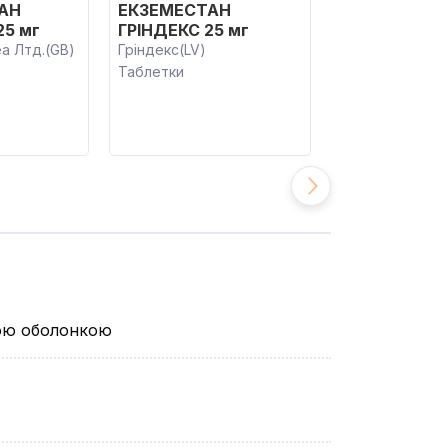
АН
ЕКЗЕМЕСТАН
ЕКЗЕМЕСТАН
25 мг
ГРІНДЕКС 25 мг
25 мг
а Лтд.(GB)
Гріндекс(LV)
Містрал Кепіта
Таблетки
Менеджмент Лі
Таблетки
891.90
від
грн
вою оболонкою