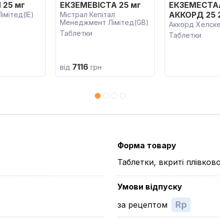
 25 мг
ЕКЗЕМЕВІСТА 25 мг
ЕКЗЕМЕСТА
АККОРД 25 
імітед(IE)
Містрал Кепітал
Менеджмент Лімітед(GB)
Аккорд Хелске
Таблетки
Таблетки
7116
від
грн
Форма товару
Таблетки, вкриті плівко
Умови відпуску
Rp
за рецептом