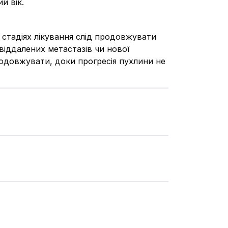
й вік.
х стадіях лікування слід продовжувати
віддалених метастазів чи нової
родовжувати, доки прогресія пухлини не