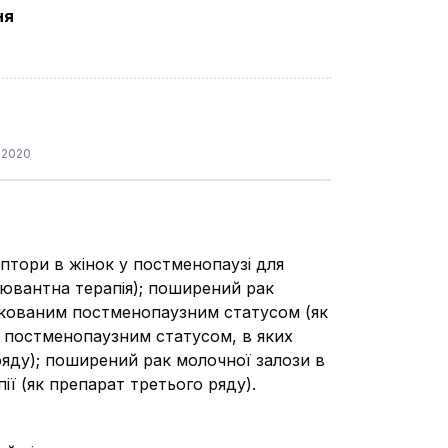
ня
.2020
птори в жінок у постменопаузі для
’ювантна терапія); поширений рак
дукованим постменопаузним статусом (як
м постменопаузним статусом, в яких
ряду); поширений рак молочної залози в
ії (як препарат третього ряду).