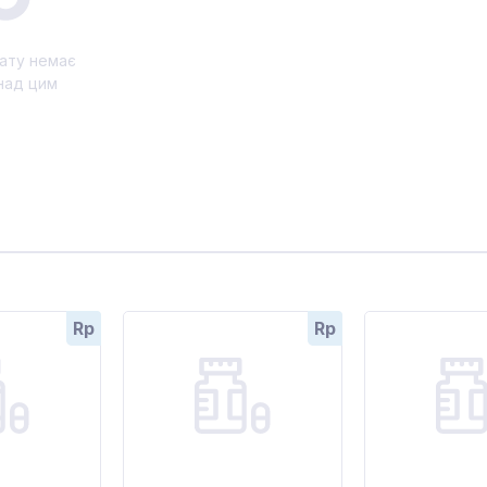
ату немає
над цим
Rp
Rp