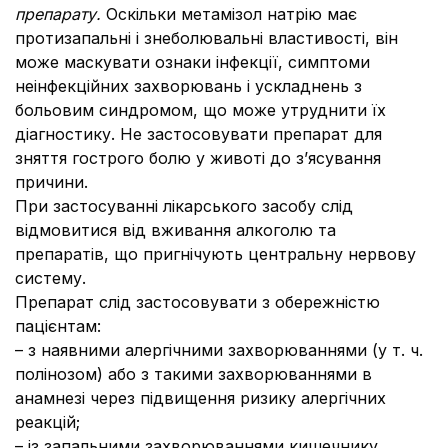
препарату.
Оскільки метамізол натрію має
протизапальні і знеболювальні властивості, він
може маскувати ознаки інфекції, симптоми
неінфекційних захворювань і ускладнень з
больовим синдромом, що може утруднити їх
діагностику. Не застосовувати препарат для
зняття гострого болю у животі до з’ясування
причини.
При застосуванні лікарського засобу слід
відмовитися від вживання алкоголю та
препаратів, що пригнічують центральну нервову
систему.
Препарат слід застосовувати з обережністю
пацієнтам:
– з наявними алергічними захворюваннями (у т. ч.
полінозом) або з такими захворюваннями в
анамнезі через підвищення ризику алергічних
реакцій;
– із запальними захворюваннями кишечнику,