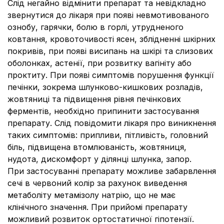
Слід негайно відмінити препарат та невідкладно
звернутися до лікаря при появі невмотивованого
ознобу, гарячки, болю в горлі, утрудненого
ковтання, кровоточивості ясен, зблідненні шкірних
покривів, при появі висипань на шкірі та слизових
оболонках, астенії, при розвитку вагініту або
проктиту. При появі симптомів порушення функції
печінки, зокрема шлунково-кишкових розладів,
жовтяниці та підвищення рівня печінкових
ферментів, необхідно припинити застосування
препарату. Слід повідомити лікаря про виникнення
таких симптомів: припливи, пітливість, головний
біль, підвищена втомлюваність, жовтяниця,
нудота, дискомфорт у ділянці шлунка, запор.
При застосуванні препарату можливе забарвлення
сечі в червоний колір за рахунок виведення
метаболіту метамізолу натрію, що не має
клінічного значення. При прийомі препарату
можливий розвиток ортостатичної гіпотензії.