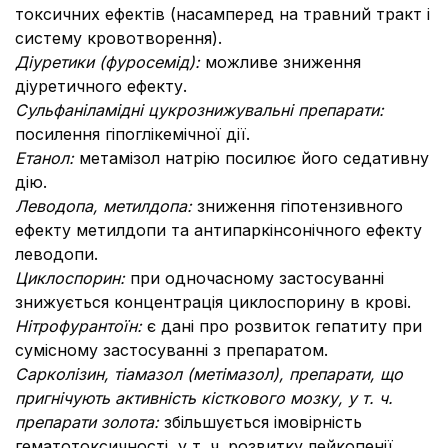
токсичних ефектів (насамперед на травний тракт і
систему кровотворення).
Діуретики (фуросемід):
можливе зниження
діуретичного ефекту.
Сульфаніламідні цукрознижувальні препарати:
посилення гіпоглікемічної дії.
Етанол:
метамізол натрію посилює його седативну
дію.
Леводопа, метилдопа:
зниження гіпотензивного
ефекту метилдопи та антипаркінсонічного ефекту
леводопи.
Циклоспорин:
при одночасному застосуванні
знижується концентрація циклоспорину в крові.
Нітрофурантоїн:
є дані про розвиток гепатиту при
сумісному застосуванні з препаратом.
Сарколізин, тіамазол (метімазол), препарати, що
пригнічують активність кісткового мозку, у т. ч.
препарати золота:
збільшується імовірність
гематотоксичності, у т. ч. розвитку лейкопенії.