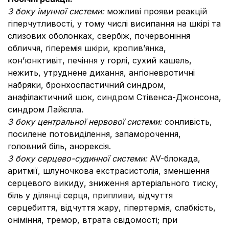
З боку імунної системи:
можливі прояви реакцій
гіперчутливості, у тому числі висипання на шкірі та
слизових оболонках, свербіж, почервоніння
обличчя, гіперемія шкіри, кропив’янка,
кон’юнктивіт, печіння у горлі, сухий кашель,
нежить, утруднене дихання, ангіоневротичні
набряки, бронхоспастичний синдром,
анафілактичний шок, синдром Стівенса-Джонсона,
синдром Лайєлла.
З боку центральної нервової системи:
сонливість,
посилене потовиділення, запаморочення,
головний біль, анорексія.
З боку серцево-судинної системи:
AV-блокада,
аритмії, шлуночкова екстрасистолія, зменшення
серцевого викиду, зниження артеріального тиску,
біль у ділянці серця, припливи, відчуття
серцебиття, відчуття жару, гіпертермія, слабкість,
оніміння, тремор, втрата свідомості; при