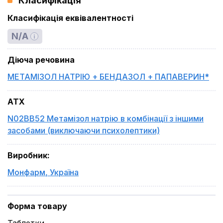
Класифікація
Класифікація еквівалентності
N/A
Діюча речовина
МЕТАМІЗОЛ НАТРІЮ + БЕНДАЗОЛ + ПАПАВЕРИН*
ATX
N02BB52 Метамізол натрію в комбінації з іншими
засобами (виключаючи психолептики)
Виробник
:
Монфарм
,
Україна
Форма товару