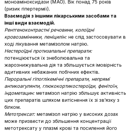
моноаміноксидази (МАО). Вік понад 75 років
(ризик гіпертермії).
Взаємодія з іншими лікарськими засобами та
інші види взаємодій.
Рентгеноконтрастні речовини, колоїдні
кровозамінники, пеніцилін:
не слід застосовувати в
ході лікування метамізолом натрію.
Нестероїдні протизапальні препарати:
потенціюється їх знеболювальна та
жарознижувальна дія та збільшується імовірність
адитивних небажаних побічних ефектів.
Пероральні гіпоглікемічні препарати, непрямі
антикоагулянти, глюкокортикостероїди, фенітоїн,
індометацин:
метамізол натрію збільшує активність
цих препаратів шляхом витіснення їх зі зв’язку з
білком.
Метотрексат:
метамізол натрію у високих дозах
може призвести до збільшення концентрації
метотрексату у плазмі крові та посилення його