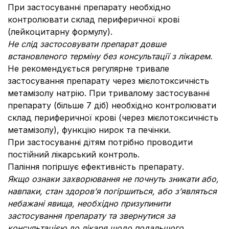
При застосуванні препарату необхідно
контролювати склад периферичної крові
(лейкоцитарну формулу).
Не слід застосовувати препарат довше
встановленого терміну без консультації з лікарем.
Не рекомендується регулярне тривале
застосування препарату через мієлотоксичність
метамізолу натрію. При тривалому застосуванні
препарату (більше 7 діб) необхідно контролювати
склад периферичної крові (через мієлотоксичність
метамізолу), функцію нирок та печінки.
При застосуванні дітям потрібно проводити
постійний лікарський контроль.
Паління погіршує ефективність препарату.
Якщо ознаки захворювання не почнуть зникати або,
навпаки, стан здоров’я погіршиться, або з’являться
небажані явища, необхідно призупинити
застосування препарату та звернутися за
консультацією до лікаря щодо подальшого