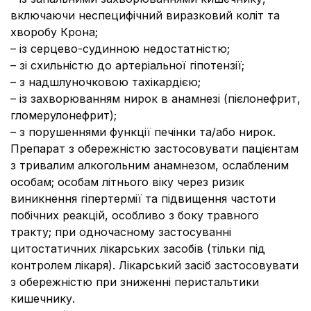
включаючи неспецифічний виразковий коліт та
хворобу Крона;
– із серцево-судинною недостатністю;
– зі схильністю до артеріальної гіпотензії;
– з надшлуночковою тахікардією;
– із захворюванням нирок в анамнезі (пієлонефрит,
гломерулонефрит);
– з порушеннями функції печінки та/або нирок.
Препарат з обережністю застосовувати пацієнтам
з тривалим алкогольним анамнезом, ослабленим
особам; особам літнього віку через ризик
виникнення гіпертермії та підвищення частоти
побічних реакцій, особливо з боку травного
тракту; при одночасному застосуванні
цитостатичних лікарських засобів (тільки під
контролем лікаря). Лікарський засіб застосовувати
з обережністю при зниженні перистальтики
кишечнику.