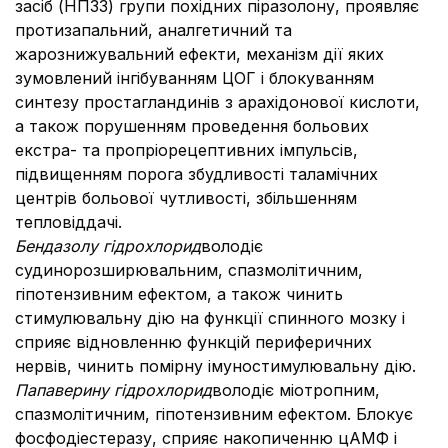
засіб (НПЗЗ) групи похідних піразолону, проявляє
протизапальний, аналгетичний та
жарознижувальний ефекти, механізм дії яких
зумовлений інгібуванням ЦОГ і блокуванням
синтезу простагландинів з арахідонової кислоти,
а також порушенням проведення больових
екстра- та пропріорецептивних імпульсів,
підвищенням порога збудливості таламічних
центрів больової чутливості, збільшенням
тепловіддачі.
Бендазолу гідрохлорид
володіє
судинорозширювальним, спазмолітичним,
гіпотензивним ефектом, а також чинить
стимулювальну дію на функції спинного мозку і
сприяє відновленню функцій периферичних
нервів, чинить помірну імуностимулювальну дію.
Папаверину гідрохлорид
володіє міотропним,
спазмолітичним, гіпотензивним ефектом. Блокує
фосфодіестеразу, сприяє накопиченню цАМФ і