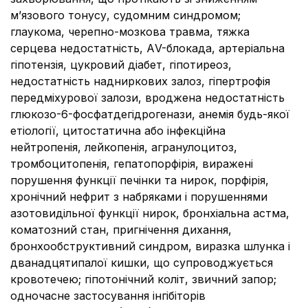
м’язового тонусу, судомним синдромом;
глаукома, черепно-мозкова травма, тяжка
серцева недостатність, АV-блокада, артеріальна
гіпотензія, цукровий діабет, гіпотиреоз,
недостатність надниркових залоз, гіпертрофія
передміхурової залози, вроджена недостатність
глюкозо-6-фосфатдегідрогенази, анемія будь-якої
етіології, цитостатична або інфекційна
нейтропенія, лейкопенія, агранулоцитоз,
тромбоцитопенія, гепатопорфірія, виражені
порушення функції печінки та нирок, порфірія,
хронічний нефрит з набряками і порушеннями
азотовидільної функції нирок, бронхіальна астма,
коматозний стан, пригнічення дихання,
бронхообструктивний синдром, виразка шлунка і
дванадцятипалої кишки, що супроводжується
кровотечею; гіпотонічний коліт, звичний запор;
одночасне застосування інгібіторів