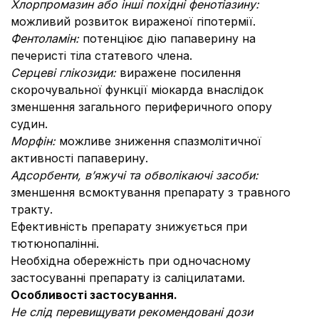
Хлорпромазин або інші похідні фенотіазину:
можливий розвиток вираженої гіпотермії.
Фентоламін:
потенціює дію папаверину на
печеристі тіла статевого члена.
Серцеві глікозиди:
виражене посилення
скорочувальної функції міокарда внаслідок
зменшення загального периферичного опору
судин.
Морфін:
можливе зниження спазмолітичної
активності папаверину.
Адсорбенти, в’яжучі та обволікаючі засоби:
зменшення всмоктування препарату з травного
тракту.
Ефективність препарату знижується при
тютюнопалінні.
Необхідна обережність при одночасному
застосуванні препарату із саліцилатами.
Особливості застосування.
Не слід перевищувати рекомендовані дози