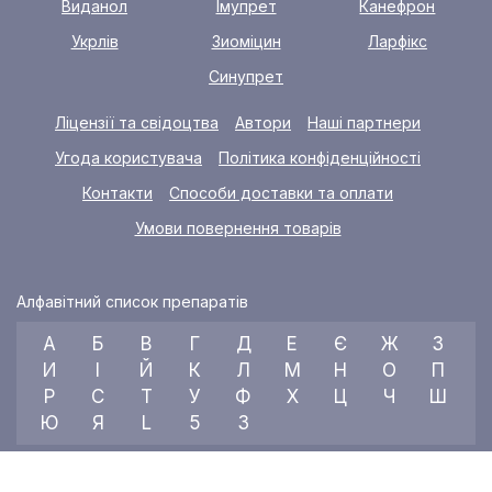
Виданол
Імупрет
Канефрон
Укрлів
Зиоміцин
Ларфікс
Синупрет
Ліцензії та свідоцтва
Автори
Наші партнери
Угода користувача
Політика конфіденційності
Контакти
Способи доставки та оплати
Умови повернення товарів
Алфавітний список препаратів
А
Б
В
Г
Д
Е
Є
Ж
З
И
І
Й
К
Л
М
Н
О
П
Р
С
Т
У
Ф
Х
Ц
Ч
Ш
Ю
Я
L
5
3
© 2026 RX index, ТОВ «УКРАЇНСЬКИЙ МЕДИЧНИЙ ВІСНИК»