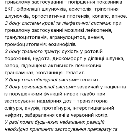
тривалому застосуванні – погіршення показників
ЕКГ, фібриляції шлуночків, асистолія, тріпотіння
шлуночків, ортостатична гіпотензія, колапс, апное.
З боку системи крові та лімфатичної системи:
при
тривалому застосуванні можливі лейкопенія,
гранулоцитопенія, агранулоцитоз, анемія,
тромбоцитопенія; еозинофілія.
З боку травного тракту:
сухість у ротовій
порожнині, нудота, дискомфорт у ділянці шлунка,
запор, підвищена активність печінкових
трансаміназ, жовтяниця, гепатит.
З боку гепатобіліарної системи:
гепатит.
З боку сечовидільної системи:
зазвичай у пацієнтів
із порушеннями функцій нирок та/або при
застосуванні надмірних доз – транзиторна
олігурія, анурія, протеїнурія, інтерстиціальний
нефрит, забарвлення сечі в червоний колір.
У разі появи будь-яких небажаних реакцій
необхідно припинити застосування препарату та