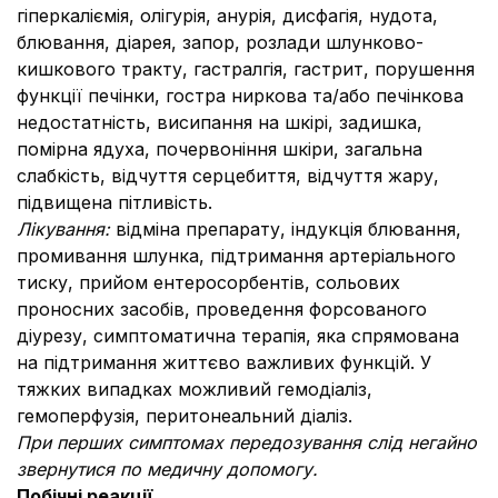
гіперкаліємія, олігурія, анурія, дисфагія, нудота,
блювання, діарея, запор, розлади шлунково-
кишкового тракту, гастралгія, гастрит, порушення
функції печінки, гостра ниркова та/або печінкова
недостатність, висипання на шкірі, задишка,
помірна ядуха, почервоніння шкіри, загальна
слабкість, відчуття серцебиття, відчуття жару,
підвищена пітливість.
Лікування:
відміна препарату, індукція блювання,
промивання шлунка, підтримання артеріального
тиску, прийом ентеросорбентів, сольових
проносних засобів, проведення форсованого
діурезу, симптоматична терапія, яка спрямована
на підтримання життєво важливих функцій. У
тяжких випадках можливий гемодіаліз,
гемоперфузія, перитонеальний діаліз.
При перших симптомах передозування слід негайно
звернутися по медичну допомогу.
Побічні реакції.