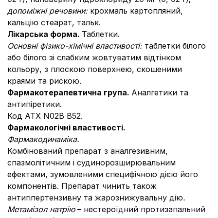
допоміжні речовини:
крохмаль картопляний,
кальцію стеарат, тальк.
Лікарська форма.
Таблетки.
Основні фізико-хімічні властивості:
таблетки білого
або білого зі слабким жовтуватим відтінком
кольору, з плоскою поверхнею, скошеними
краями та рискою.
Фармакотерапевтична група.
Аналгетики та
антипіретики.
Код АТХ N02B B52.
Фармакологічні властивості.
Фармакодинаміка.
Комбінований препарат з аналгезивним,
спазмолітичним і судинорозширювальним
ефектами, зумовленими специфічною дією його
компонентів. Препарат чинить також
антигіпертензивну та жарознижувальну дію
.
Метамізол натрію
– нестероїдний протизапальний