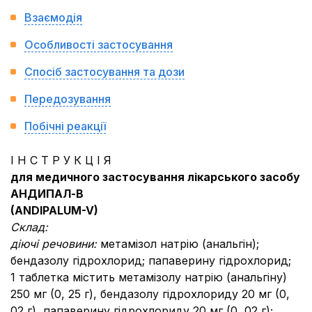
Взаємодія
Особливості застосування
Спосіб застосування та дози
Передозування
Побічні реакції
І Н С Т Р У К Ц І Я
для медичного застосування лікарського засобу
АНДИПАЛ-В
(
ANDIPALUM
-
V
)
Склад:
діючі речовини:
метамізол натрію (анальгін);
бендазолу гідрохлорид; папаверину гідрохлорид;
1 таблетка містить метамізолу натрію (анальгіну)
250 мг (0, 25 г), бендазолу гідрохлориду 20 мг (0,
02 г), папаверину гідрохлориду 20 мг (0, 02 г);