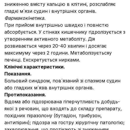
зниженню вмісту кальцію в клітині, розслабляє
гладкі м´язи судин і внутрішніх органів.
Фармакокінетика.
При прийомі внутрішньо швидко і повністю
абсорбується. У стінках кишечнику гідролізується з
утворенням активного метаболіту. Дія
розвивається через 20-40 хвилин і досягає
максимуму через 2 години. Метаболізуєтьсяу
печінці. Екскретується нирками.
Клінічні характеристики.
Показання.
Больовий синдром, пов´язаний зі спазмом судин
або гладких м´язів внутрішніх органів.
Протипоказання.
Відома або підозрювана гіперчутливість добудь-
якої з речовин, що входять до складу препарату,
похідних піразолону (бутадіон, трибузон,
антипірин); підозра на гостру хірургічну патологію;
захворювання, що протікають зі зниженням