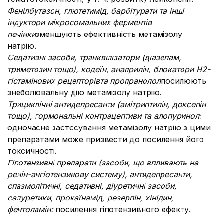
Фенілбутазон, глютетимід, барбітурати та інші
індуктори мікросомальних ферментів
печінки
зменшують ефективність метамізолу
натрію.
Седативні засоби, транквілізатори (діазепам,
триметозин тощо), кодеїн, анаприлін, блокатори Н2-
гістамінових рецепторів
та пропранолол
посилюють
знеболювальну дію метамізолу натрію.
Трициклічні антидепресанти (амітриптилін, доксепін
тощо), гормональні контрацептиви та алопуринол:
одночасне застосування метамізолу натрію з цими
препаратами може призвести до посилення його
токсичності.
Гіпотензивні препарати (засоби, що впливають на
ренін-ангіотензинову систему), антидепресанти,
спазмолітичні, седативні, діуретичні засоби,
салуретики, прокаїнамід, резерпін, хінідин,
фентоламін:
посилення гіпотензивного ефекту.