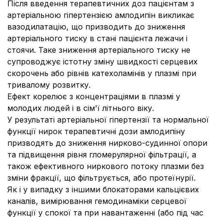
Після введення терапевтичних доз пацієнтам з
артеріальною гіпертензією амлодипін викликає
вазодилатацію, що призводить до зниження
артеріального тиску в стані пацієнта лежачи і
стоячи.
Таке зниження артеріального тиску не
супроводжує істотну зміну швидкості серцевих
скорочень або рівнів катехоламінів у плазмі при
тривалому розвитку.
Ефект корелює з концентраціями в плазмі у
молодих людей і в сім'ї літнього віку.
У результаті артеріальної гіпертензії та нормальної
функції нирок терапевтичні дози амлодипіну
призводять до зниження нирково-судинної опори
та підвищення рівня гломерулярної фільтрації, а
також ефективного ниркового потоку плазми без
зміни фракції, що фільтрується, або протеїнурії.
Як і у випадку з іншими блокаторами кальцієвих
каналів, вимірювання гемодинаміки серцевої
функції у спокої та при навантаженні (або під час