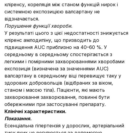
кліренсу, кореляція між станом функцій нирок і
системною експозицією валсартану не
відзначається.
Порушення функції хвороби.
У результаті цього з цієї недостатності знижується
кліренс амлодипіну, що призводить до
підвищення AUC приблизно на 40–60 %.
У
середньому в середньому спостерігається з
легкими і помірними захворюваннями хворобами
експозиція (визначена за значеннями AUC)
валсартану в середньому віці перевищує таку у
здорових добровольців (відібраних за віком,
станом і масою тіла).
Пацієнти, які мають
захворювання захворювання, повинні бути
обережними при застосуванні препарату.
Клінічні характеристики.
Показання.
Есенціальна гіпертензія у дорослих, артеріальний
тиск яких не регулюється за допомогою