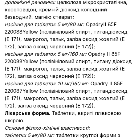
допоміжні речовини:
целюлоза мікрокристалічна,
кросповідон, кремній діоксид колоїдний
безводний, магнію стеарат;
насіння для таблеток 5 мг/80 мг:
OpadryII 85F
220088Yellow (полівініловий спирт, титандіоксид
(Е 171), макрогол, тальк, заліза оксид жовтий (Е
172), заліза оксид червоний (Е 172));
насіння для таблеток 5 мг/160 мг:
Opadry ІІ 85F
220088Yellow (полівініловий спирт, титану діоксид
(Е 171), макрогол, тальк, заліза оксид жовтий (Е
172), заліза оксид червоний (Е 172));
насіння для таблеток 10 мг/160 мг:
Opadry ІІ 85F
220087Yellow (полівініловий спирт, титандіоксид
(Е 171), макрогол, тальк, заліза оксид жовтий (Е
172), заліза оксид червоний (Е 172)).
Лікарська форма.
Таблетки, вкриті плівковою
шкірою.
Основні фізико-хімічні властивості:
таблетки 5 мг/80 мг:
таблетки круглої форми з