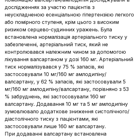
дослідженнях за участю пацієнтів з
неускладненою есенціальною гіпертензією легкого
або помірного ступеня, крім цього з високим
ризиком серцево-судинних уражень.
Була
встановлена ​​нормалізація артеріального тиску у
забезпеченні, артеріальний тиск, який не
контролювався належним чином за допомогою
лікування валсартаном у дозі 160 мг.
Артеріальний
тиск нормалізувався у 75 % запасів, які
застосовували 10 мг/160 мг амлодипіну/
валсартану, у 62 % запасів, які застосовували 5
мг/160 мг амлодипіну/валсартану, порівняно з 53
% забруднень, які застосовували 160 мг
валсартану.
Додавання 10 мг та 5 мг амлодипіну
зумовлювало додаткове зниження систолічного/
діастолічного тиску з пацієнтами, які
застосовували лише 160 мг валсартану.
При додаванні валсартану встановлена ​​