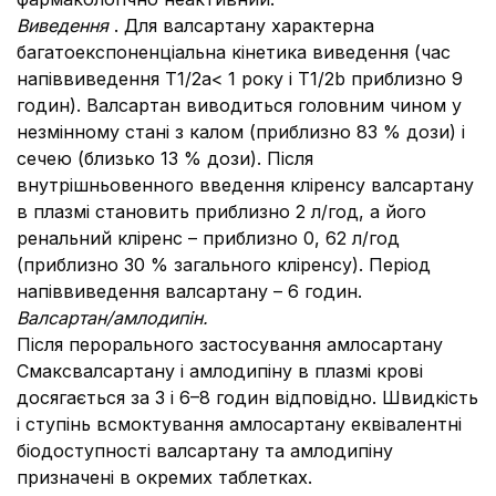
Виведення
.
Для валсартану характерна
багатоекспоненціальна кінетика виведення (час
напіввиведення Т1/2a< 1 року і Т1/2b приблизно 9
годин).
Валсартан виводиться головним чином у
незмінному стані з калом (приблизно 83 % дози) і
сечею (близько 13 % дози).
Після
внутрішньовенного введення кліренсу валсартану
в плазмі становить приблизно 2 л/год, а його
ренальний кліренс – приблизно 0, 62 л/год
(приблизно 30 % загального кліренсу).
Період
напіввиведення валсартану – 6 годин.
Валсартан/амлодипін.
Після перорального застосування амлосартану
Смаксвалсартану і амлодипіну в плазмі крові
досягається за 3 і 6–8 годин відповідно.
Швидкість
і ступінь всмоктування амлосартану еквівалентні
біодоступності валсартану та амлодипіну
призначені в окремих таблетках.