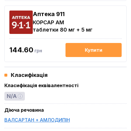
Aптека 911
КОРСАР АМ
таблетки 80 мг + 5 мг
144.60
Купити
грн
Класифікація
Класифікація еквівалентності
N/A
Діюча речовина
ВАЛСАРТАН + АМЛОДИПІН