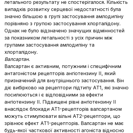
летального результату не спостерігалося.
Кількість
випадків розвитку серцевої недостатності була
значно більшою в групі застосування амлодипіну
порівняно з групою застосування хлорталідону.
Однак не було відзначено значущих відмінностей
за показником летальності з усіх причин між
групами застосування амлодипіну та
хлорталідону.
Валсартан.
Валсартан є активним, потужним і специфічним
антагоністом рецепторів ангіотензину ІІ, який
призначений для внутрішнього застосування.
Він
діє вибірково на рецептори підтипу АТ1, які значно
посилюються і є відповідними за ефекти
ангіотензину ІІ.
Підвищені рівні ангіотензину II
внаслідок блокади АТ1-рецепторів валсартаном
можуть стимулювати вільні АТ2-рецептори, що
зрівнює ефект АТ1-рецепторів.
Валсартан не має
будь-якої часткової активності агоніста відносно