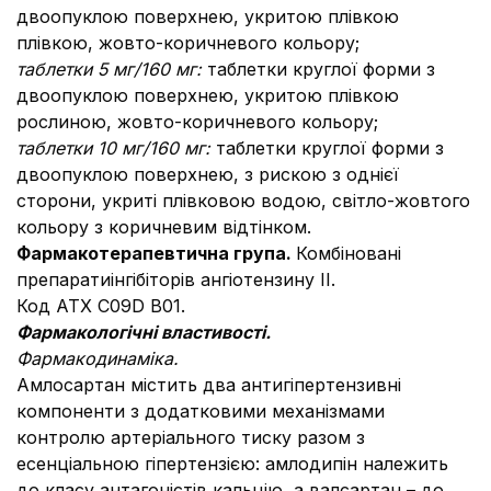
двоопуклою поверхнею, укритою плівкою
плівкою, жовто-коричневого кольору;
таблетки 5 мг/160 мг:
таблетки круглої форми з
двоопуклою поверхнею, укритою плівкою
рослиною, жовто-коричневого кольору;
таблетки 10 мг/160 мг:
таблетки круглої форми з
двоопуклою поверхнею, з рискою з однієї
сторони, укриті плівковою водою, світло-жовтого
кольору з коричневим відтінком.
Фармакотерапевтична група.
Комбіновані
препаратиінгібіторів ангіотензину ІІ.
Код АТХ С09D B01.
Фармакологічні властивості.
Фармакодинаміка.
Амлосартан містить два антигіпертензивні
компоненти з додатковими механізмами
контролю артеріального тиску разом з
есенціальною гіпертензією: амлодипін належить
до класу антагоністів кальцію, а валсартан – до