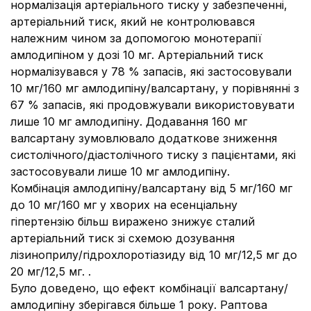
нормалізація артеріального тиску у забезпеченні,
артеріальний тиск, який не контролювався
належним чином за допомогою монотерапії
амлодипіном у дозі 10 мг.
Артеріальний тиск
нормалізувався у 78 % запасів, які застосовували
10 мг/160 мг амлодипіну/валсартану, у порівнянні з
67 % запасів, які продовжували використовувати
лише 10 мг амлодипіну.
Додавання 160 мг
валсартану зумовлювало додаткове зниження
систолічного/діастолічного тиску з пацієнтами, які
застосовували лише 10 мг амлодипіну.
Комбінація амлодипіну/валсартану від 5 мг/160 мг
до 10 мг/160 мг у хворих на есенціальну
гіпертензію більш виражено знижує сталий
артеріальний тиск зі схемою дозування
лізиноприлу/гідрохлоротіазиду від 10 мг/12,5 мг до
20 мг/12,5 мг. .
Було доведено, що ефект комбінації валсартану/
амлодипіну зберігався більше 1 року.
Раптова