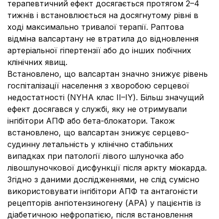
терапевтичний ефект досягається протягом 2–4
тижнів і встановлюється на досягнутому рівні в
ході максимально тривалої терапії.
Раптова
відміна валсартану не втратила до відновлення
артеріальної гіпертензії або до інших побічних
клінічних явищ.
Встановлено, що валсартан значно знижує рівень
госпіталізації населення з хворобою серцевої
недостатності (NYHA клас II–IY).
Більш значущий
ефект досягався у службі, яку не отримували
інгібітори АПФ або бета-блокатори.
Також
встановлено, що валсартан знижує серцево-
судинну летальність у клінічно стабільних
випадках при патології лівого шлуночка або
лівошлуночкової дисфункції після аркту міокарда.
Згідно з даними дослідженнями, не слід сумісно
використовувати інгібітори АПФ та антагоністи
рецепторів ангіотензиногену (АРА) у пацієнтів із
діабетичною нефропатією, після встановлення