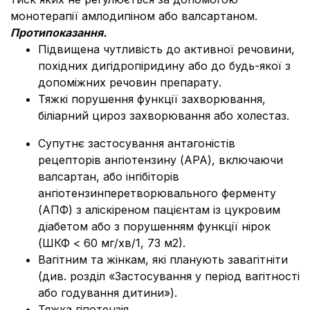
монотерапії амлодипіном або валсартаном.
Протипоказання.
Підвищена чутливість до активної речовини,
похідних дигідропіридину або до будь-якої з
допоміжних речовин препарату.
Тяжкі порушення функції захворювання,
біліарний цироз захворювання або холестаз.
Супутнє застосування антагоністів
рецепторів ангіотензину (АРА), включаючи
валсартан, або інгібіторів
ангіотензинперетворювального ферменту
(АПФ) з аліскіреном пацієнтам із цукровим
діабетом або з порушенням функції нірок
(ШКФ < 60 мг/хв/1, 73 м2).
Вагітним та жінкам, які планують завагітніти
(див. розділ «Застосування у період вагітності
або годування дитини»).
Тяжка гіпотензія.