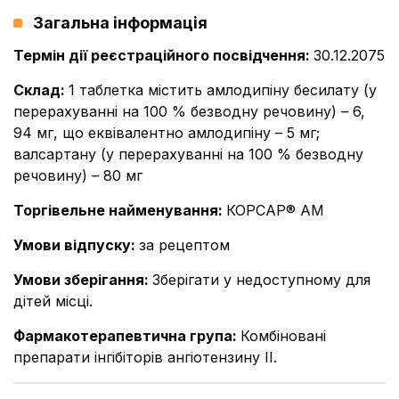
Загальна інформація
Термін дії реєстраційного посвідчення
:
30.12.2075
Склад
:
1 таблетка містить амлодипіну бесилату (у
перерахуванні на 100 % безводну речовину) – 6,
94 мг, що еквівалентно амлодипіну – 5 мг;
валсартану (у перерахуванні на 100 % безводну
речовину) – 80 мг
Торгівельне найменування
:
КОРСАР® АМ
Умови відпуску
:
за рецептом
Умови зберігання
:
Зберігати у недоступному для
дітей місці.
Фармакотерапевтична група
:
Комбіновані
препарати інгібіторів ангіотензину ІІ.