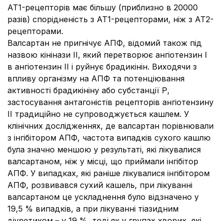
АТ1-рецепторів має більшу (приблизно в 20000
разів) спорідненість з АТ1-рецепторами, ніж з АТ2-
рецепторами.
Валсартан не пригнічує АПФ, відомий також під
назвою кінінази ІІ, який перетворює ангіотензин І
в ангіотензин ІІ і руйнує брадикінін.
Виходячи з
впливу організму на АПФ та потенціювання
активності брадикініну або субстанції Р,
застосування антагоністів рецепторів ангіотензину
ІІ традиційно не супроводжується кашлем.
У
клінічних дослідженнях, де валсартан порівнювали
з інгібітором АПФ, частота випадків сухого кашлю
була значно меншою у результаті, які лікувалися
валсартаном, ніж у місці, що приймали інгібітор
АПФ.
У випадках, які раніше лікувалися інгібітором
АПФ, розвивався сухий кашель, при лікуванні
валсартаном це ускладнення було відзначено у
19,5 % випадків, а при лікуванні тіазидним
діуретиком – у 19 %, тоді як у групах хворих, які