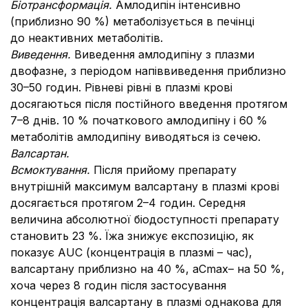
Біотрансформація.
Амлодипін інтенсивно
(приблизно 90 %) метаболізується в печінці
до неактивних метаболітів.
Виведення.
Виведення амлодипіну з плазми
двофазне, з періодом напіввиведення приблизно
30–50 годин.
Рівневі рівні в плазмі крові
досягаються після постійного введення протягом
7–8 днів.
10 % початкового амлодипіну і 60 %
метаболітів амлодипіну виводяться із сечею.
Валсартан.
Всмоктування.
Після прийому препарату
внутрішній максимум валсартану в плазмі крові
досягається протягом 2–4 годин.
Середня
величина абсолютної біодоступності препарату
становить 23 %.
Їжа знижує експозицію, як
показує AUC (концентрація в плазмі – час),
валсартану приблизно на 40 %, аСmax– на 50 %,
хоча через 8 годин після застосування
концентрація валсартану в плазмі однакова для