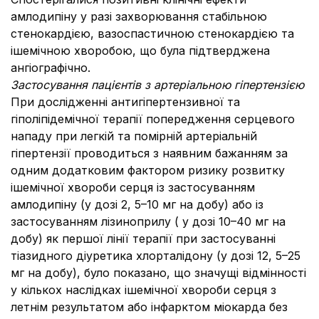
амлодипіну у разі захворювання стабільною
стенокардією, вазоспастичною стенокардією та
ішемічною хворобою, що була підтверджена
ангіографічно.
Застосування пацієнтів з артеріальною гіпертензією
При дослідженні антигіпертензивної та
гіполіпідемічної терапії попередження серцевого
нападу при легкій та помірній артеріальній
гіпертензії проводиться з наявним бажанням за
одним додатковим фактором ризику розвитку
ішемічної хвороби серця із застосуванням
амлодипіну (у дозі 2, 5–10 мг на добу) або із
застосуванням лізиноприлу ( у дозі 10–40 мг на
добу) як першої лінії терапії при застосуванні
тіазидного діуретика хлорталідону (у дозі 12, 5–25
мг на добу), було показано, що значущі відмінності
у кількох наслідках ішемічної хвороби серця з
летнім результатом або інфарктом міокарда без