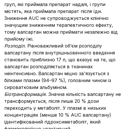
груп, які приймала препарат надалі, і групи
містять, яка приймала препарат після їди.
Зниження AUC не супроводжується клінічно
значущим зниженням терапевтичного ефекту,
тому валсартан можна приймати незалежно від
прийому їжі.
Розподіл.
Рівноважливий об’єм розподілу
валсартану після внутрішньовенного введення
становить приблизно 17 л, що вказує на те, що
валсартан розподіляється в тканинах
неінтенсивно.
Валсартан міцно зв'язується з
білками плазми (94–97 %), головним чином із
сироватковим альбуміном.
Біотрансформація.
Значна кількість валсартану не
трансформується, після лише 20 % дози
переходить у метаболіт.
У плазмі в низьких
концентраціях (менше 10 % AUC валсартану)
ідентифікований гідроксиметаболіт, який
фармакологічно неактивний.