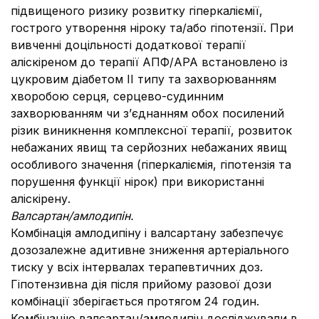
підвищеного ризику розвитку гіперкаліємії,
гострого утворення ніроку та/або гіпотензії.
При
вивченні доцільності додаткової терапії
аліскіреном до терапії АПФ/АРА встановлено із
цукровим діабетом ІІ типу та захворюванням
хворобою серця, серцево-судинним
захворюванням чи з’єднанням обох посилений
різик виникнення комплексної терапії, розвиток
небажаних явищ та серйозних небажаних явищ
особливого значення (гіперкаліємія, гіпотензія та
порушення функції нірок) при використанні
аліскірену.
Валсартан/амлодипін.
Комбінація амлодипіну і валсартану забезпечує
дозозалежне адитивне зниження артеріального
тиску у всіх інтервалах терапевтичних доз.
Гіпотензивна дія після прийому разової дози
комбінації зберігається протягом 24 годин.
Комбінацію валсартан/амлодипін досліджували в