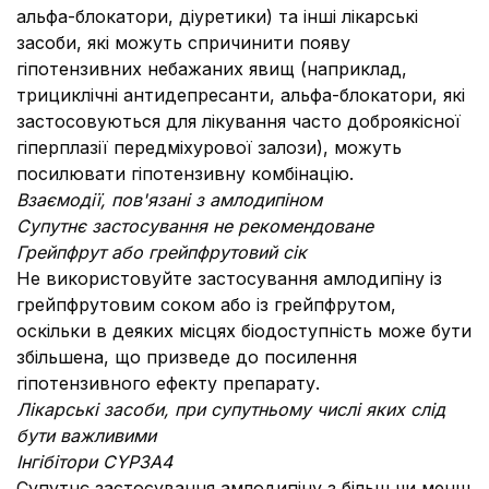
альфа-блокатори, діуретики) та інші лікарські
засоби, які можуть спричинити появу
гіпотензивних небажаних явищ (наприклад,
трициклічні антидепресанти, альфа-блокатори, які
застосовуються для лікування часто доброякісної
гіперплазії передміхурової залози), можуть
посилювати гіпотензивну комбінацію.
Взаємодії, пов'язані з амлодипіном
Супутнє застосування не рекомендоване
Грейпфрут або грейпфрутовий сік
Не використовуйте застосування амлодипіну із
грейпфрутовим соком або із грейпфрутом,
оскільки в деяких місцях біодоступність може бути
збільшена, що призведе до посилення
гіпотензивного ефекту препарату.
Лікарські засоби, при супутньому числі яких слід
бути важливими
Інгібітори CYP3A4
Супутнє застосування амлодипіну з більш чи менш