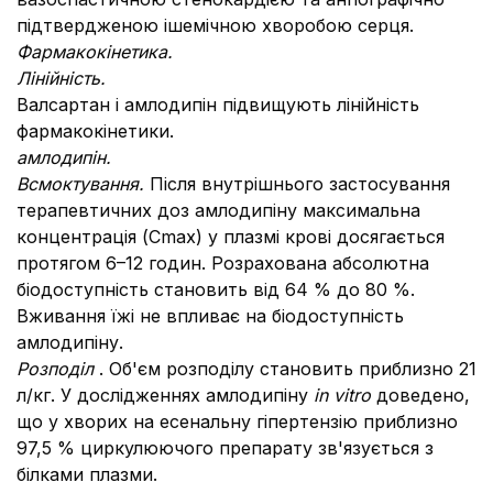
підтвердженою ішемічною хворобою серця.
Фармакокінетика.
Лінійність.
Валсартан і амлодипін підвищують лінійність
фармакокінетики.
амлодипін.
Всмоктування.
Після внутрішнього застосування
терапевтичних доз амлодипіну максимальна
концентрація (Сmax) у плазмі крові досягається
протягом 6–12 годин.
Розрахована абсолютна
біодоступність становить від 64 % до 80 %.
Вживання їжі не впливає на біодоступність
амлодипіну.
Розподіл
.
Об'єм розподілу становить приблизно 21
л/кг.
У дослідженнях амлодипіну
in vitro
доведено,
що у хворих на есенальну гіпертензію приблизно
97,5 % циркулюючого препарату зв'язується з
білками плазми.