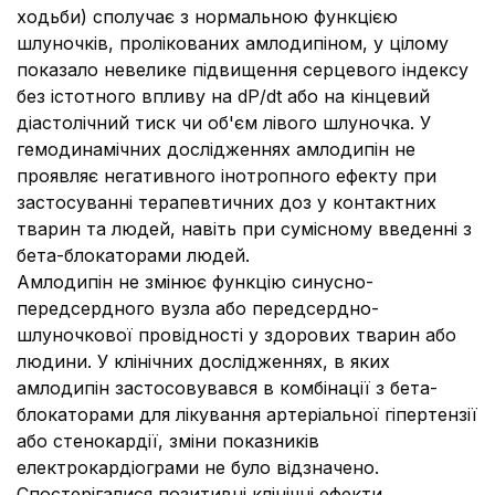
ходьби) сполучає з нормальною функцією
шлуночків, пролікованих амлодипіном, у цілому
показало невелике підвищення серцевого індексу
без істотного впливу на dP/dt або на кінцевий
діастолічний тиск чи об'єм лівого шлуночка.
У
гемодинамічних дослідженнях амлодипін не
проявляє негативного інотропного ефекту при
застосуванні терапевтичних доз у контактних
тварин та людей, навіть при сумісному введенні з
бета-блокаторами людей.
Амлодипін не змінює функцію синусно-
передсердного вузла або передсердно-
шлуночкової провідності у здорових тварин або
людини.
У клінічних дослідженнях, в яких
амлодипін застосовувався в комбінації з бета-
блокаторами для лікування артеріальної гіпертензії
або стенокардії, зміни показників
електрокардіограми не було відзначено.
Спостерігалися позитивні клінічні ефекти