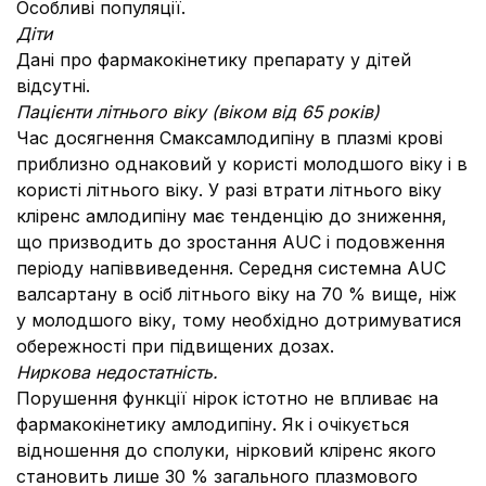
Особливі популяції.
Діти
Дані про фармакокінетику препарату у дітей
відсутні.
Пацієнти літнього віку (віком від 65 років)
Час досягнення Смаксамлодипіну в плазмі крові
приблизно однаковий у користі молодшого віку і в
користі літнього віку.
У разі втрати літнього віку
кліренс амлодипіну має тенденцію до зниження,
що призводить до зростання AUC і подовження
періоду напіввиведення.
Середня системна AUC
валсартану в осіб літнього віку на 70 % вище, ніж
у молодшого віку, тому необхідно дотримуватися
обережності при підвищених дозах.
Ниркова недостатність.
Порушення функції нірок істотно не впливає на
фармакокінетику амлодипіну.
Як і очікується
відношення до сполуки, нірковий кліренс якого
становить лише 30 % загального плазмового