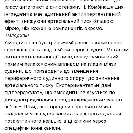
класу антагоністів ангіотензину ІІ.
Комбінація цих
інгредієнтів має адитивний антигіпертензивний
ефект, знижуючи артеріальний тиск більшою
мірою, ніж кожен із компонентів окремо.
амлодипін.
Амлодипін інгібує трансмембранне проникнення
іонів кальцію в гладкі м'язи серця і судин.
Механізм
антигіпертензивної дії амлодипіну зумовлений
прямим релаксуючим впливом на гладкі м'язи
судини, що призводить до зменшення
периферичного судинного опору і до зниження
артеріального тиску.
Експериментальні дані
підтверджують, що амлодипін зв'язується по
дигідропіридинових і негідропіридинових місцях
зв'язку.
Швидкісні процеси серцевого м'яза і
гладких м'язів судин залежать від проходження
позаклітинного кальцію в ці клітини через
специфічні іонні канали.