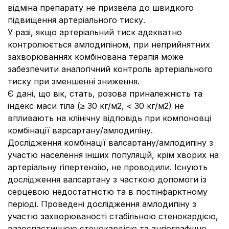
відміна препарату не призвела до швидкого
підвищення артеріального тиску.
У разі, якщо артеріальний тиск адекватно
контролюється амлодипіном, при неприйнятних
захворюваннях комбінована терапія може
забезпечити аналогічний контроль артеріального
тиску при зменшенні зниження.
Є дані, що вік, стать, розова приналежність та
індекс маси тіла (≥ 30 кг/м2, < 30 кг/м2) не
впливають на клінічну відповідь при компоновці
комбінації варсартану/амлодипіну.
Дослідження комбінації валсартану/амлодипіну з
участю населення інших популяцій, крім хворих на
артеріальну гіпертензію, не проводили.
Існують
дослідження валсартану з часткою допомоги із
серцевою недостатністю та в постінфарктному
періоді.
Проведені дослідження амлодипіну з
участю захворюваності стабільною стенокардією,
вазоспастичною стенокардією та ангіографічно