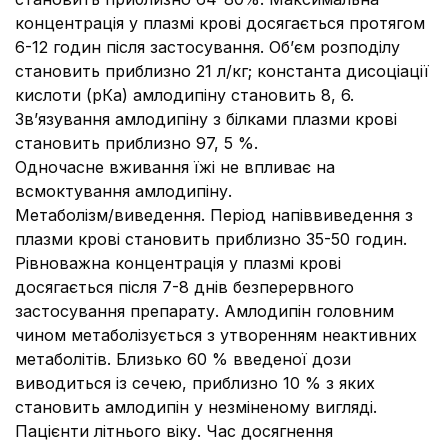
концентрація у плазмі крові досягається протягом
6-12 годин після застосування. Об’єм розподілу
становить приблизно 21 л/кг; константа дисоціації
кислоти (рКа) амлодипіну становить 8, 6.
Зв’язування амлодипіну з білками плазми крові
становить приблизно 97, 5 %.
Одночасне вживання їжі не впливає на
всмоктування амлодипіну.
Метаболізм/виведення. Період напіввиведення з
плазми крові становить приблизно 35-50 годин.
Рівноважна концентрація у плазмі крові
досягається після 7-8 днів безперервного
застосування препарату. Амлодипін головним
чином метаболізується з утворенням неактивних
метаболітів. Близько 60 % введеної дози
виводиться із сечею, приблизно 10 % з яких
становить амлодипін у незміненому вигляді.
Пацієнти літнього віку. Час досягнення