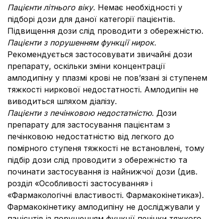
Пацієнти літнього віку.
Немає необхідності у
підборі дози для даної категорії пацієнтів.
Підвищення дози слід проводити з обережністю.
Пацієнти з порушенням функції нирок.
Рекомендується застосовувати звичайні дози
препарату, оскільки зміни концентрації
амлодипіну у плазмі крові не пов’язані зі ступенем
тяжкості ниркової недостатності. Амлодипін не
виводиться шляхом діалізу.
Пацієнти з печінковою недостатністю.
Дози
препарату для застосування пацієнтам з
печінковою недостатністю від легкого до
помірного ступеня тяжкості не встановлені, тому
підбір дози слід проводити з обережністю та
починати застосування із найнижчої дози (див.
розділ «Особливості застосування» і
«Фармакологічні властивості. Фармакокінетика»).
Фармакокінетику амлодипіну не досліджували у
пацієнтів із порушенням функції печінки тяжкого