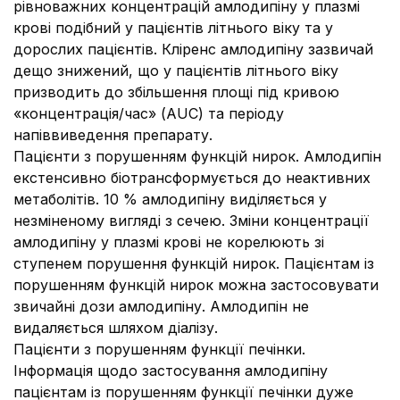
рівноважних концентрацій амлодипіну у плазмі
крові подібний у пацієнтів літнього віку та у
дорослих пацієнтів. Кліренс амлодипіну зазвичай
дещо знижений, що у пацієнтів літнього віку
призводить до збільшення площі під кривою
«концентрація/час» (AUC) та періоду
напіввиведення препарату.
Пацієнти з порушенням функцій нирок. Амлодипін
екстенсивно біотрансформується до неактивних
метаболітів. 10 % амлодипіну виділяється у
незміненому вигляді з сечею. Зміни концентрації
амлодипіну у плазмі крові не корелюють зі
ступенем порушення функцій нирок. Пацієнтам із
порушенням функцій нирок можна застосовувати
звичайні дози амлодипіну. Амлодипін не
видаляється шляхом діалізу.
Пацієнти з порушенням функції печінки.
Інформація щодо застосування амлодипіну
пацієнтам із порушенням функції печінки дуже