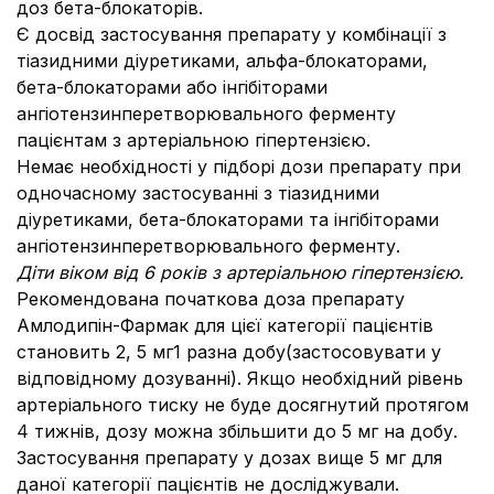
доз бета-блокаторів.
Є досвід застосування препарату у комбінації з
тіазидними діуретиками, альфа-блокаторами,
бета-блокаторами або інгібіторами
ангіотензинперетворювального ферменту
пацієнтам з артеріальною гіпертензією.
Немає необхідності у підборі дози препарату при
одночасному застосуванні з тіазидними
діуретиками, бета-блокаторами та інгібіторами
ангіотензинперетворювального ферменту.
Діти віком від 6 років з артеріальною гіпертензією.
Рекомендована початкова доза препарату
Амлодипін-Фармак для цієї категорії пацієнтів
становить 2, 5 мг1 разна добу(застосовувати у
відповідному дозуванні). Якщо необхідний рівень
артеріального тиску не буде досягнутий протягом
4 тижнів, дозу можна збільшити до 5 мг на добу.
Застосування препарату у дозах вище 5 мг для
даної категорії пацієнтів не досліджували.