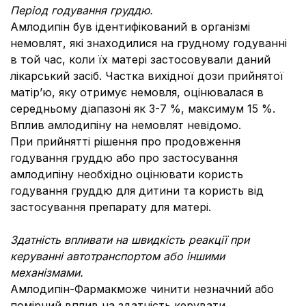
Період годування груддю.
Амлодипін був ідентифікований в організмі
немовлят, які знаходилися на грудному годуванні
в той час, коли їх матері застосовували даний
лікарський засіб. Частка вихідної дози прийнятої
матір’ю, яку отримує немовля, оцінювалася в
середньому діапазоні як 3-7 %, максимум 15 %.
Вплив амлодипіну на немовлят невідомо.
При прийнятті рішення про продовження
годування груддю або про застосування
амлодипіну необхідно оцінювати користь
годування груддю для дитини та користь від
застосування препарату для матері.
Здатність впливати на швидкість реакції при
керуванні автотранспортом або іншими
механізмами.
Амлодипін-Фармакможе чинити незначний або
помірний вплив на здатність керувати