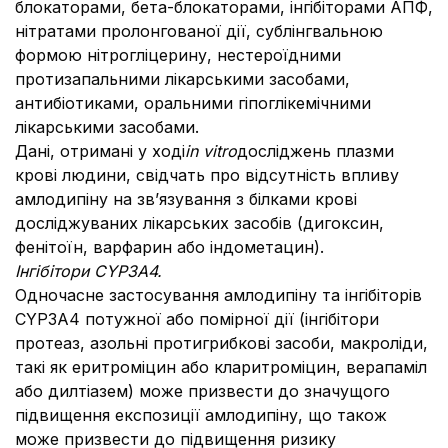
блокаторами, бета-блокаторами, інгібіторами АПФ,
нітратами пролонгованої дії, сублінгвальною
формою нітрогліцерину, нестероїдними
протизапальними лікарськими засобами,
антибіотиками, оральними гіпоглікемічними
лікарськими засобами.
Дані, отримані у ході
іn vitro
досліджень плазми
крові людини, свідчать про відсутність впливу
амлодипіну на зв’язування з білками крові
досліджуваних лікарських засобів (дигоксин,
фенітоїн, варфарин або індометацин).
Інгібітори CYP3A4.
Одночасне застосування амлодипіну та інгібіторів
CYP3A4 потужної або помірної дії (інгібітори
протеаз, азольні протигрибкові засоби, макроліди,
такі як еритроміцин або кларитроміцин, верапаміл
або дилтіазем) може призвести до значущого
підвищення експозиції амлодипіну, що також
може призвести до підвищення ризику