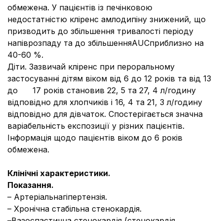
обмежена. У пацієнтів із печінковою
недостатністю кліренс амлодипіну знижений, що
призводить до збільшення тривалості періоду
напіврозпаду та до збільшенняAUCприблизно на
40-60 %.
Діти. Зазвичай кліренс при пероральному
застосуванні дітям віком від 6 до 12 років та від 13
до 17 років становив 22, 5 та 27, 4 л/годину
відповідно для хлопчиків і 16, 4 та 21, 3 л/годину
відповідно для дівчаток. Спостерігається значна
варіабельність експозиції у різних пацієнтів.
Інформація щодо пацієнтів віком до 6 років
обмежена.
Клінічні характеристики.
Показання.
– Артеріальнагіпертензія.
– Хронічна стабільна стенокардія.
–Вазоспастична стенокардія (стенокардія