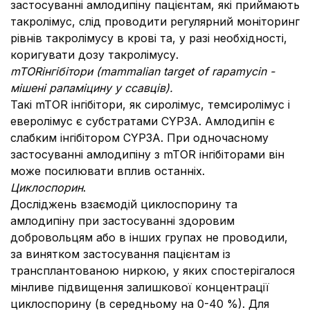
застосуванні амлодипіну пацієнтам, які приймають
такролімус, слід проводити регулярний моніторинг
рівнів такролімусу в крові та, у разі необхідності,
коригувати дозу такролімусу.
mTOR
інгібітори (mammalian target of rapamycin -
мішені рапаміцину у ссавців).
Такі mTOR інгібітори, як сиролімус, темсиролімус і
еверолімус є субстратами CYP3A. Амлодипін є
слабким інгібітором CYP3A. При одночасному
застосуванні амлодипіну з mTOR інгібіторами він
може посилювати вплив останніх.
Циклоспорин
.
Досліджень взаємодій циклоспорину та
амлодипіну при застосуванні здоровим
добровольцям або в інших групах не проводили,
за винятком застосування пацієнтам із
трансплантованою ниркою, у яких спостерігалося
мінливе підвищення залишкової концентрації
циклоспорину (в середньому на 0-40 %). Для