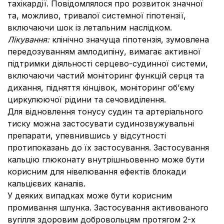
тахікардії. Повідомлялося про розвиток значної
та, можливо, тривалої системної гіпотензії,
включаючи шок із летальним наслідком.
Лікування:
клінічно значуща гіпотензія, зумовлена
передозуванням амлодипіну, вимагає активної
підтримки діяльності серцево-судинної системи,
включаючи частий моніторинг функцій серця та
дихання, підняття кінцівок, моніторинг об’єму
циркулюючої рідини та сечовиділення.
Для відновлення тонусу судин та артеріального
тиску можна застосувати судинозвужувальні
препарати, упевнившись у відсутності
протипоказань до їх застосування. Застосування
кальцію глюконату внутрішньовенно може бути
корисним для нівелювання ефектів блокади
кальцієвих каналів.
У деяких випадках може бути корисним
промивання шлунка. Застосування активованого
вугілля здоровим добровольцям протягом 2-х