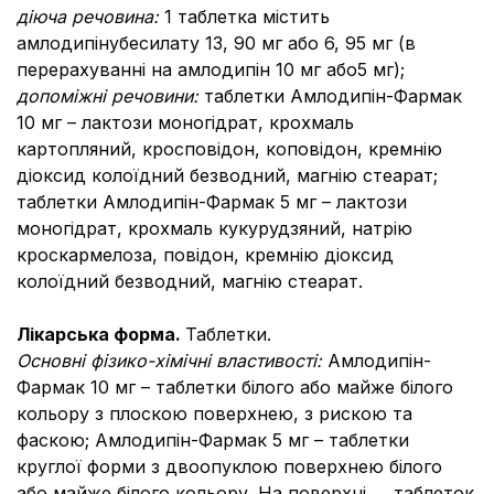
діюча речовина:
1 таблетка містить
амлодипінубесилату 13, 90 мг або 6, 95 мг (в
перерахуванні на амлодипін 10 мг або5 мг);
допоміжні речовини:
таблетки Амлодипін-Фармак
10 мг – лактози моногідрат, крохмаль
картопляний, кросповідон, коповідон, кремнію
діоксид колоїдний безводний, магнію стеарат;
таблетки Амлодипін-Фармак 5 мг – лактози
моногідрат, крохмаль кукурудзяний, натрію
кроскармелоза, повідон, кремнію діоксид
колоїдний безводний, магнію стеарат.
Лікарська форма.
Таблетки.
Основні фізико-хімічні властивості:
Амлодипін-
Фармак 10 мг – таблетки білого або майже білого
кольору з плоскою по­верхнею, з рискою та
фаскою; Амлодипін-Фармак 5 мг – таблетки
круглої форми з двоопуклою поверхнею білого
або майже білого кольору. На поверхні таблеток