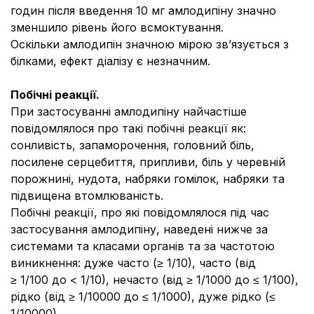
годин після введення 10 мг амлодипіну значно
зменшило рівень його всмоктування.
Оскільки амлодипін значною мірою зв’язується з
білками, ефект діалізу є незначним.
Побічні реакції.
При застосуванні амлодипіну найчастіше
повідомлялося про такі побічні реакції як:
сонливість, запаморочення, головний біль,
посилене серцебиття, припливи, біль у черевній
порожнині, нудота, набряки гомілок, набряки та
підвищена втомлюваність.
Побічні реакції, про які повідомлялося під час
застосування амлодипіну, наведені нижче за
системами та класами органів та за частотою
виникнення: дуже часто (≥ 1/10), часто (від
≥ 1/100 до < 1/10), нечасто (від ≥ 1/1000 до ≤ 1/100),
рідко (від ≥ 1/10000 до ≤ 1/1000), дуже рідко (≤
1/10000).