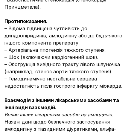
Принцметала).
Протипоказання.
– Відома підвищена чутливість до
дигідропіридинів, амлодипіну або до будь-якого
іншого компонента препарату.
– Артеріальна гіпотензія тяжкого ступеня.
– Шок (включаючи кардіогенний шок).
– Обструкція вивідного тракту лівого шлуночка
(наприклад, стеноз аорти тяжкого ступеня).
– Гемодинамічно нестабільна серцева
недостатність після гострого інфаркту міокарда.
Взаємодія з іншими лікарськими засобами та
інші види взаємодій.
Вплив інших лікарських засобів на амлодипін.
Наявні дані щодо безпечного застосування
амлодипіну з тіазидними діуретиками, альфа-