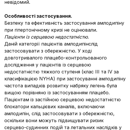
невідомий.
Особливості застосування.
Безпеку та ефективність застосування амлодипіну
при гіпертонічному кризі не оцінювали.
Пацієнти із серцевою недостатністю
.
Даній категорії пацієнтів амлодипінслід
застосовувати з обережністю. У ході
довготривалого плацебо-контрольованого
дослідження у пацієнтів із серцевою
недостатністю тяжкого ступеня (клас III та IV за
класифікацією NYHA) при застосуванні амлодипіну
частота випадків розвитку набряку легень була
вищою порівняно із застосуванням плацебо.
Пацієнтам із застійною серцевою недостатністю
блокатори кальцієвих каналів, включаючи
амлодипін, слід застосовувати з обережністю,
оскільки вони можуть підвищувати ризик
серцево-судинних подій та летальних наслідків у