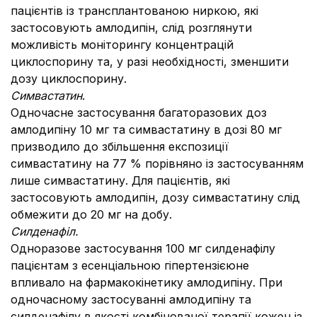
пацієнтів із трансплантованою ниркою, які
застосовують амлодипін, слід розглянути
можливість моніторингу концентрацій
циклоспорину та, у разі необхідності, зменшити
дозу циклоспорину.
Симвастатин
.
Одночасне застосування багаторазових доз
амлодипіну 10 мг та симвастатину в дозі 80 мг
призводило до збільшення експозиції
симвастатину на 77 % порівняно із застосуванням
лише симвастатину. Для пацієнтів, які
застосовують амлодипін, дозу симвастатину слід
обмежити до 20 мг на добу.
Силденафіл.
Одноразове застосування 100 мг силденафілу
пацієнтам з есенціальною гіпертензієюне
впливало на фармакокінетику амлодипіну. При
одночасному застосуванні амлодипіну та
силденафілу в якості комбінованої терапії кожен із