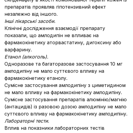
препаратів проявляв гіпотензивний ефект
незалежно від іншого.
Інші лікарські засоби.
Клінічні дослідження взаємодії препарату
показали, що амлодипін не впливає на
фармакокінетику аторвастатину, дигоксину або
варфарину.
Етанол (алкоголь).
Одноразове та багаторазове застосування 10 мг
амлодипіну не мало суттєвого впливу на
фармакокінетику етанолу.
Сумісне застосування амлодипіну з циметидином
не мало впливу на фармакокінетику амлодипіну.
Сумісне застосування препаратів алюмінію/магнію
(антацидів) із разовою дозою амлодипіну не мало
суттєвого впливу на фармакокінетику амлодипіну.
Лабораторні тести.
Вплив на показники лабораторних тестів