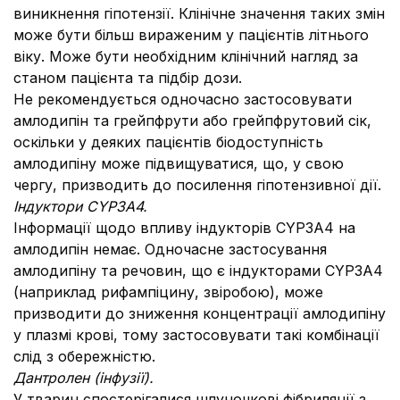
виникнення гіпотензії. Клінічне значення таких змін
може бути більш вираженим у пацієнтів літнього
віку. Може бути необхідним клінічний нагляд за
станом пацієнта та підбір дози.
Не рекомендується одночасно застосовувати
амлодипін та грейпфрути або грейпфрутовий сік,
оскільки у деяких пацієнтів біодоступність
амлодипіну може підвищуватися, що, у свою
чергу, призводить до посилення гіпотензивної дії.
Індуктори CYP3A4.
Інформації щодо впливу індукторів CYP3A4 на
амлодипін немає. Одночасне застосування
амлодипіну та речовин, що є індукторами CYP3A4
(наприклад рифампіцину, звіробою), може
призводити до зниження концентрації амлодипіну
у плазмі крові, тому застосовувати такі комбінації
слід з обережністю.
Дантролен (інфузії).
У тварин спостерігалися шлуночкові фібриляції з