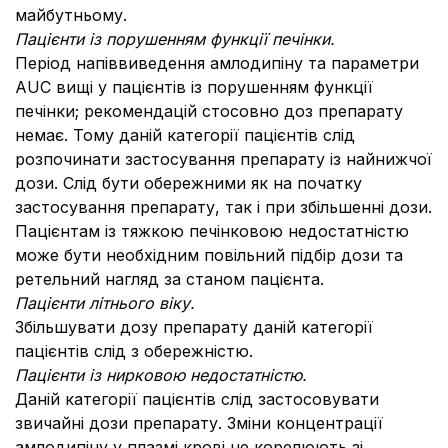
майбутньому.
Пацієнти із порушенням функції печінки.
Період напіввиведення амлодипіну та параметри
AUC вищі у пацієнтів із порушенням функції
печінки; рекомендацій стосовно доз препарату
немає. Тому даній категорії пацієнтів слід
розпочинати застосування препарату із найнижчої
дози. Слід бути обережними як на початку
застосування препарату, так і при збільшенні дози.
Пацієнтам із тяжкою печінковою недостатністю
може бути необхідним повільний підбір дози та
ретельний нагляд за станом пацієнта.
Пацієнти літнього віку.
Збільшувати дозу препарату даній категорії
пацієнтів слід з обережністю.
Пацієнти із нирковою недостатністю.
Даній категорії пацієнтів слід застосовувати
звичайні дози препарату. Зміни концентрації
амлодипіну у плазмі крові не корелюють зі