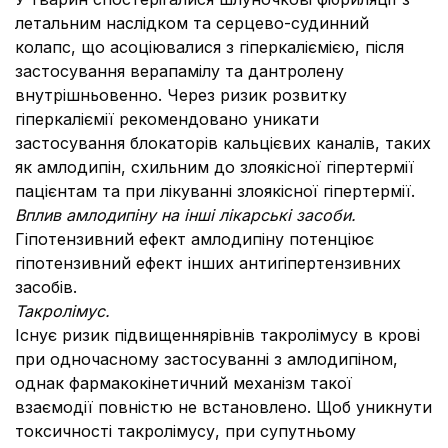
летальним наслідком та серцево-судинний
колапс, що асоціювалися з гіперкаліємією, після
застосування верапамілу та дантролену
внутрішньовенно. Через ризик розвитку
гіперкаліємії рекомендовано уникати
застосування блокаторів кальцієвих каналів, таких
як амлодипін, схильним до злоякісної гіпертермії
пацієнтам та при лікуванні злоякісної гіпертермії.
Вплив амлодипіну на інші лікарські засоби.
Гіпотензивний ефект амлодипіну потенціює
гіпотензивний ефект інших антигіпертензивних
засобів.
Такролімус.
Існує ризик підвищеннярівнів такролімусу в крові
при одночасному застосуванні з амлодипіном,
однак фармакокінетичний механізм такої
взаємодії повністю не встановлено. Щоб уникнути
токсичності такролімусу, при супутньому