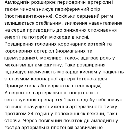
Амлодипін розширює периферичні артеріоли і
таким чином знижує периферичний опір
(постнавантаження). Оскільки серцевий ритм
залишається стабільним, зниження навантаження
на серце призводить до зниження споживання
енергії та потреби міокарда в кисні.
Розширення головних коронарних артерій та
коронарних артеріол (нормальних та
ішемізованих), можливо, також відіграє роль у
механізмі дії амлодипіну. Таке розширення
підвищує насиченість міокарда киснем у пацієнтів
зі спазмом коронарної артерії (стенокардія
Принцметала або варіантна стенокардія).
У пацієнтів з артеріальною гіпертензією
застосування препарату 1 раз на добу забезпечує
клінічно значуще зниження артеріального тиску
протягом 24 годин у положенні як лежачи, так і
стоячи. Через повільний початок дії амлодипіну
гостра артеріальна гіпотензія зазвичай не