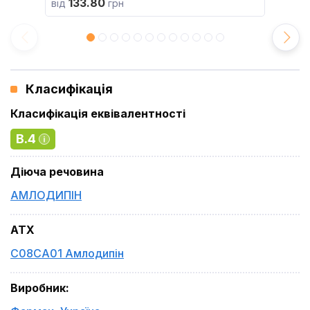
133.80
від
грн
Класифікація
Класифікація еквівалентності
B.4
Діюча речовина
АМЛОДИПІН
ATX
C08CA01 Амлодипін
Виробник
: