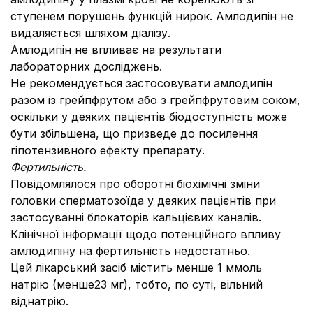
ступенем порушень функцій нирок. Амлодипін не
видаляється шляхом діалізу.
Амлодипін не впливає на результати
лабораторних досліджень.
Не рекомендується застосовувати амлодипін
разом із грейпфрутом або з грейпфрутовим соком,
оскільки у деяких пацієнтів біодоступність може
бути збільшена, що призведе до посилення
гіпотензивного ефекту препарату.
Фертильність.
Повідомлялося про оборотні біохімічні зміни
головки сперматозоїда у деяких пацієнтів при
застосуванні блокаторів кальцієвих каналів.
Клінічної інформації щодо потенційного впливу
амлодипіну на фертильність недостатньо.
Цей лікарський засіб містить менше 1 ммоль
натрію (менше23 мг), тобто, по суті, вільний
віднатрію.