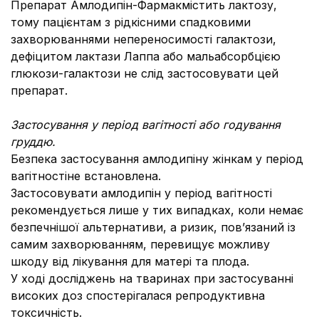
Препарат Амлодипін-Фармакмістить лактозу,
тому пацієнтам з рідкісними спадковими
захворюваннями непереносимості галактози,
дефіцитом лактази Лаппа або мальабсорбцією
глюкози-галактози не слід застосовувати цей
препарат.
Застосування у період вагітності або годування
груддю.
Безпека застосування амлодипіну жінкам у період
вагітності
не встановлена.
Застосовувати амлодипін у період вагітності
рекомендується лише у тих випадках, коли немає
безпечнішої альтернативи, а ризик, пов’язаний із
самим захворюванням, перевищує можливу
шкоду від лікування для матері та плода.
У ході досліджень на тваринах при застосуванні
високих доз спостерігалася репродуктивна
токсичність.