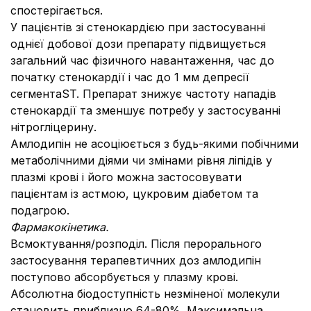
спостерігається.
У пацієнтів зі стенокардією при застосуванні
однієї добової дози препарату підвищується
загальний час фізичного навантаження, час до
початку стенокардії і час до 1 мм депресії
сегментаST. Препарат знижує частоту нападів
стенокардії та зменшує потребу у застосуванні
нітрогліцерину.
Амлодипін не асоціюється з будь-якими побічними
метаболічними діями чи змінами рівня ліпідів у
плазмі крові і його можна застосовувати
пацієнтам із астмою, цукровим діабетом та
подагрою.
Фармакокінетика.
Всмоктування/розподіл. Після перорального
застосування терапевтичних доз амлодипін
поступово абсорбується у плазму крові.
Абсолютна біодоступність незміненої молекули
становить приблизно 64-80%. Максимальна