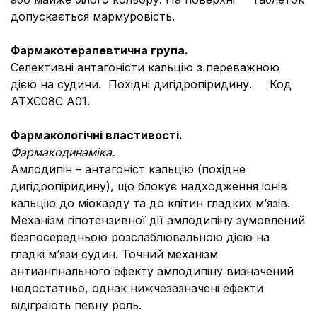
допускається мармуровість.
Фармакотерапевтична група.
Селективні антагоністи кальцію з переважною
дією на судини. Похідні дигідропіридину. Код
АТХ
С08С А01.
Фармакологічні властивості.
Фармакодинаміка.
Амлодипін – антагоніст кальцію (похідне
дигідропіридину), що блокує надходження іонів
кальцію до міокарду та до клітин гладких м’язів.
Механізм гіпотензивної дії амлодипіну зумовлений
безпосередньою розслаблювальною дією на
гладкі м’язи судин. Точний механізм
антиангінального ефекту амлодипіну визначений
недостатньо, однак нижчезазначені ефекти
відіграють певну роль.