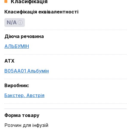
Класифікація
Класифікація еквівалентності
N/A
Діюча речовина
АЛЬБУМІН
ATX
B05AA01 Альбумін
Виробник
:
Бакстер
,
Австрія
Форма товару
Розчин для інфузій