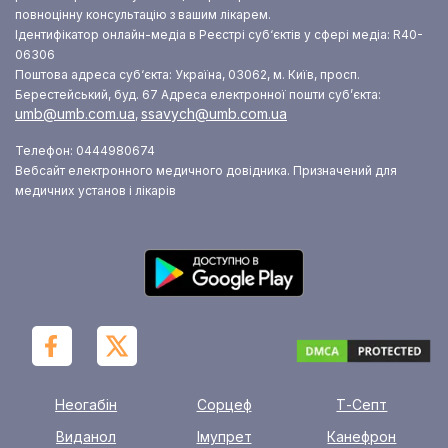
повноцінну консультацію з вашим лікарем.
Ідентифікатор онлайн-медіа в Реєстрі суб‘єктів у сфері медіа: R40-
06306
Поштова адреса суб‘єкта: Україна, 03062, м. Київ, просп.
Берестейський, буд. 67
Адреса електронної пошти суб’єкта:
umb@umb.com.ua
ssavych@umb.com.ua
,
Телефон: 0444980674
Вебсайт електронного медичного довідника. Призначений для
медичних установ і лікарів
Неогабін
Сорцеф
Т-Септ
Виданол
Імупрет
Канефрон