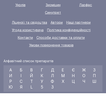
Укрлів
Зиоміцин
Ларфікс
Синупрет
Ліцензії та свідоцтва
Автори
Наші партнери
Угода користувача
Політика конфіденційності
Контакти
Способи доставки та оплати
Умови повернення товарів
Алфавітний список препаратів
А
Б
В
Г
Д
Е
Є
Ж
З
И
І
Й
К
Л
М
Н
О
П
Р
С
Т
У
Ф
Х
Ц
Ч
Ш
Ю
Я
L
5
3
© 2026 RX index, ТОВ «УКРАЇНСЬКИЙ МЕДИЧНИЙ ВІСНИК»
Всі права захищені.