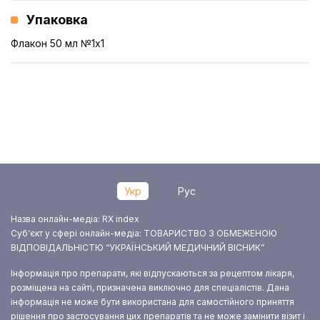
Упаковка
Флакон 50 мл №1x1
Укр
Рус
Назва онлайн-медіа: RX index
Суб‘єкт у сфері онлайн-медіа: ТОВАРИСТВО З ОБМЕЖЕНОЮ
ВІДПОВІДАЛЬНІСТЮ “УКРАЇНСЬКИЙ МЕДИЧНИЙ ВІСНИК”
Інформація про препарати, які відпускаються за рецептом лікаря,
розміщена на сайті, призначена виключно для спеціалістів. Дана
інформація не може бути використана для самостійного приняття
рішення про застосування цих препаратів та не може замінити візит і