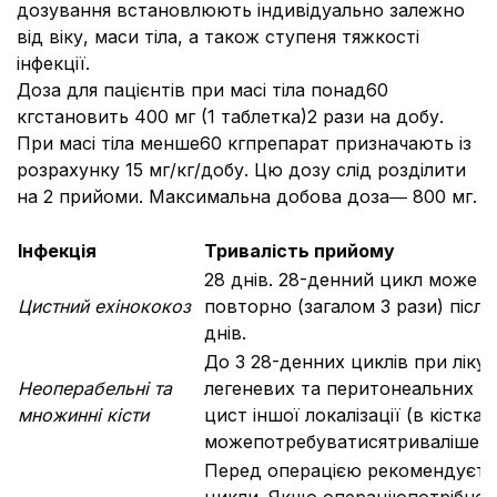
дозування встановлюють індивідуально залежно
від віку, маси тіла, а також ступеня тяжкості
інфекції.
Доза для пацієнтів при масі тіла понад60
кгстановить 400 мг (1 таблетка)2 рази на добу.
При масі тіла менше60 кгпрепарат призначають із
розрахунку 15 мг/кг/добу. Цю дозу слід розділити
на 2 прийоми. Максимальна добова доза― 800 мг.
Інфекція
Тривалість прийому
28 днів. 28-денний цикл може 
Цистний ехінококоз
повторно (загалом 3 рази) після
днів.
До 3 28-денних циклів при лікув
Неоперабельні та
легеневих та перитонеальних ци
множинні кісти
цист іншої локалізації (в кістках
можепотребуватисятриваліше лі
Перед операцією рекомендуєть