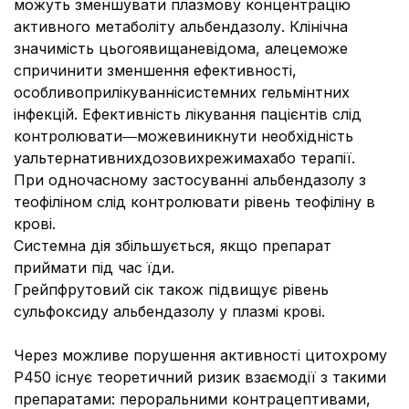
можуть зменшувати плазмову концентрацію
активного метаболіту альбендазолу. Клінічна
значимість цьогоявищаневідома, алецеможе
спричинити зменшення ефективності,
особливоприлікуваннісистемних гельмінтних
інфекцій. Ефективність лікування пацієнтів слід
контролювати―можевиникнути необхідність
уальтернативнихдозовихрежимахабо терапії.
При одночасному застосуванні альбендазолу з
теофіліном слід контролювати рівень теофіліну в
крові.
Системна дія збільшується, якщо препарат
приймати під час їди.
Грейпфрутовий сік також підвищує рівень
сульфоксиду альбендазолу у плазмі крові.
Через можливе порушення активності цитохрому
Р450 існує теоретичний ризик взаємодії з такими
препаратами: пероральними контрацептивами,