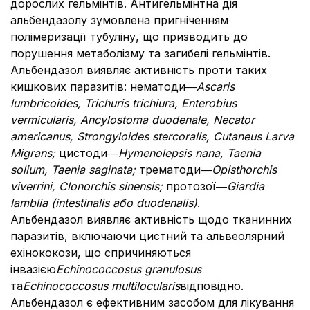
дорослих гельмінтів. Антигельмінтна дія
альбендазолу зумовлена пригніченням
полімеризації тубуліну, що призводить до
порушення метаболізму та загибелі гельмінтів.
Альбендазол виявляє активність проти таких
кишкових паразитів: нематоди―
Ascaris
lumbricoides, Trichuris trichiura, Enterobius
vermicularis, Ancylostoma duodenale, Necator
americanus, Strongyloides stercoralis, Cutaneus Larva
Migrans;
цистоди―
Hymenolepsis nana, Taenia
solium, Taenia saginata;
трематоди―
Opisthorchis
viverrini, Clonorchis sinensis;
протозої―
Giardia
lamblia (intestinalis або duodenalis)
.
Альбендазол виявляє активність щодо тканинних
паразитів, включаючи цистний та альвеолярний
ехінококози, що спричиняються
інвазією
Echinococcosus granulosus
та
Echinococcosus multilocularis
відповідно.
Альбендазол є ефективним засобом для лікування