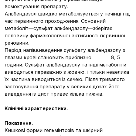
всмоктування препарату.
Альбендазол швидко метаболізується у печінці під
час первинного проходження. Основний
метаболіт―сульфат альбендазолу―зберігає
половину фармакологічної активності первинної
речовини.
Період напіввиведення сульфату альбендазолу з
плазми крові становить приблизно 8, 5
години. Сульфат альбендазолу та інші метаболіти
виводяться переважно з жовчю, і тільки невелика
їх частина виводиться із сечею. Після тривалого
застосування препарату у великих дозах його
виведення із цист триває кілька тижнів.
Клінічні характеристики.
Показання.
Кишкові форми гельмінтозів та шкірний