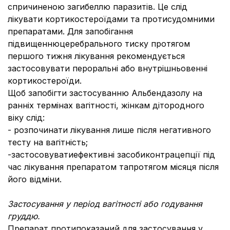
спричиненою загибеллю паразитів. Це слід
лікувати кортикостероїдами та протисудомними
препаратами. Для запобігання
підвищеннюцеребрального тиску протягом
першого тижня лікування рекомендується
застосовувати пероральні або внутрішньовенні
кортикостероїди.
Щоб запобігти застосуванню Альбендазолу на
ранніх термінах вагітності, жінкам дітородного
віку слід:
- розпочинати лікування лише після негативного
тесту на вагітність;
-застосовуватиефективні засобиконтрацепції під
час лікування препаратом тапротягом місяця після
його відміни.
Застосування у період вагітності або годування
груддю.
Препарат протипоказаний для застосування у