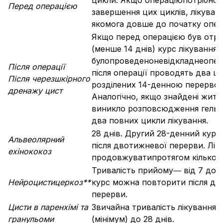
цикли. Якщо операціюпотрібно
Перед операцією
завершення цих циклів, лікува
якомога довше до початку опера
Якщо перед операцією був отр
(менше 14 днів) курс лікування
булопроведеноневідкладнеопер
Після операції
після операції проводять два ци
Після черезшкірного
розділених 14-денною перерво
дренажу цист
Аналогічно, якщо знайдені житт
виникло розповсюдження гельмі
два повних цикли лікування.
28 днів. Другий 28-денний кур
Альвеолярний
після двотижневої перерви. Лі
ехінококоз
продовжуватипротягом кількох м
Тривалість прийому― від 7 до 3
Нейроцистицеркоз**
курс можна повторити після дв
перерви.
Цисти в паренх
і
мі та
Звичайна тривалість лікування― 
гранульоми
(мінімум) до 28 днів.