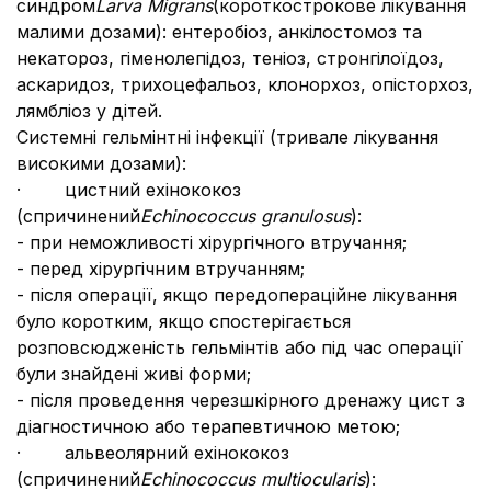
синдром
Larva Migrans
(короткострокове лікування
малими дозами): ентеробіоз, анкілостомоз та
некатороз, гіменолепідоз, теніоз, стронгілоїдоз,
аскаридоз, трихоцефальоз, клонорхоз, опісторхоз,
лямбліоз у дітей.
Системні гельмінтні інфекції (тривале лікування
високими дозами):
· цистний ехінококоз
(спричинений
Echinococcus granulosus
):
- при неможливості хірургічного втручання;
- перед хірургічним втручанням;
- після операції, якщо передопераційне лікування
було коротким, якщо спостерігається
розповсюдженість гельмінтів або під час операції
були знайдені живі форми;
- після проведення черезшкірного дренажу цист з
діагностичною або терапевтичною метою;
· альвеолярний ехінококоз
(спричинений
Echinococcus multiocularis
):