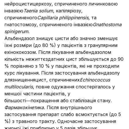
нейроцистицеркозу, спричиненого личинковою
інвазією
Taenia solium
, капіляріозу,
спричиненого
Capillaria philippinensis
, та
гнатостомозу, спричиненого інвазією
Gnathostoma
spinigerum
.
Альбендазол знищує цисти або значно зменшує
їхні розміри (до 80 %) у пацієнтів з гранулярним
ехінококозом. Після лікування альбендазолом
кількість нежиттєздатних цист збільшується до 90
% порівняно з 10 % у пацієнтів, які не проходили
курс лікування. Після застосування альбендазолу
длязнищенняцист, спричинених
Echinococcus
multilocularis
, повне одужання спостерігалось у
меншої частини пацієнтів, у
більшості―покращення або стабілізація стану.
Фармакокінетика.
Після внутрішнього
застосування препарат слабо всмоктується (до 5
%) з травного тракту. Одночасне застосування
жирної їжі приблизно у 5 разів збільшує