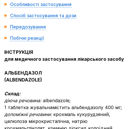
Особливості застосування
Спосіб застосування та дози
Передозування
Побічні реакції
IНСТРУКЦIЯ
для медичного застосування лікарського засобу
АЛЬБЕНДАЗОЛ
(ALBENDAZOLE)
Склад:
дiюча речовина:
аlbendazole;
1 таблетка жувальнамістить альбендазолу 400 мг;
допоміжні речовини:
крохмаль кукурудзяний,
целюлоза мікрокристалічна, натрію
крохмальгліколят, кремнію діоксид колоїдний