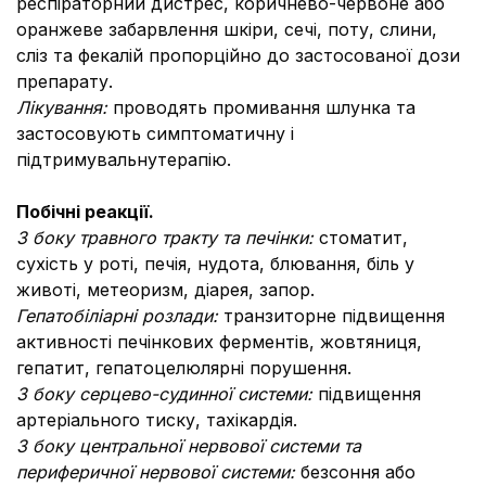
респіраторний дистрес, коричнево-червоне або
оранжеве забарвлення шкіри, сечі, поту, слини,
сліз та фекалій пропорційно до застосованої дози
препарату.
Лікування:
проводять промивання шлунка та
застосовують симптоматичну і
підтримувальнутерапію.
Побічні реакції.
З боку травного тракту та печінки:
стоматит,
сухість у роті, печія, нудота, блювання, біль у
животі, метеоризм, діарея, запор.
Гепатобіліарні розлади:
транзиторне підвищення
активності печінкових ферментів, жовтяниця,
гепатит, гепатоцелюлярні порушення.
З боку серцево-судинної системи:
підвищення
артеріального тиску, тахікардія.
З боку центральної нервової системи та
периферичної нервової системи:
безсоння або