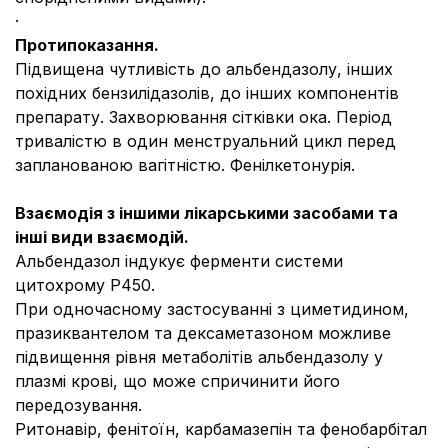
·
Протипоказання.
Підвищена чутливість до альбендазолу, інших
похідних бензилідазолів, до інших компонентів
препарату. Захворювання сітківки ока. Період
тривалістю в один менструальний цикл перед
запланованою вагітністю. Фенілкетонурія.
Взаємодія з іншими лікарськими засобами та
інші види взаємодій.
Альбендазол індукує ферменти системи
цитохрому Р450.
При одночасному застосуванні з циметидином,
празиквантелом та дексаметазоном можливе
підвищення рівня метаболітів альбендазолу у
плазмі крові, що може спричинити його
передозування.
Ритонавір, фенітоїн, карбамазепін та фенобарбітал