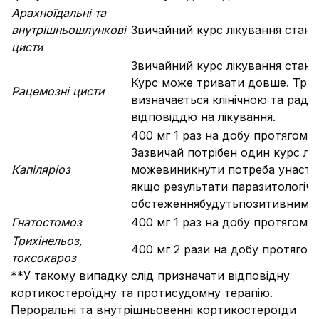
Арахноїдальні та
внутрішньошлункові
Звичайний курс лікування стано
цисти
Звичайний курс лікування стано
Курс може тривати довше. Трив
Рацемозні цисти
визначається клінічною та раді
відповіддю на лікування.
400 мг 1 раз на добу протягом 10
Зазвичай потрібен один курс лік
Капіляріоз
можевиникнути потреба унасту
якщо результати паразитологіч
обстеженнябудутьпозитивними.
Гнатостомоз
400 мг 1 раз на добу протягом 
Трихінельоз,
400 мг 2 рази на добу протягом
токсокароз
**У такому випадку слід призначати відповідну
кортикостероїдну та протисудомну терапію.
Пероральні та внутрішньовенні кортикостероїди