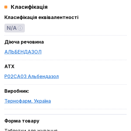
Класифікація
Класифікація еквівалентності
N/A
Діюча речовина
АЛЬБЕНДАЗОЛ
ATX
P02CA03 Альбендазол
Виробник
:
Тернофарм
,
Україна
Форма товару
Таблетки для жування