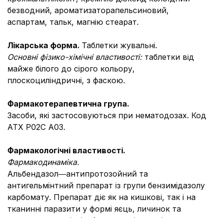
безводний, ароматизаторапельсиновий,
аспартам, тальк, магнію стеарат.
Лiкарська форма.
Таблетки жувальні.
Основні фізико-хімічні властивості:
таблетки від
майже білого до сірого кольору,
плоскоциліндричні, з фаскою.
Фармакотерапевтична група.
Засоби, які застосовуються при нематодозах. Код
ATХ Р02С А03.
Фармакологічні властивості.
Фармакодинаміка.
Альбендазол―антипротозойний та
антигельмінтний препарат із групи бензимідазолу
карбомату. Препарат діє як на кишкові, так і на
тканинні паразити у формі яєць, личинок та