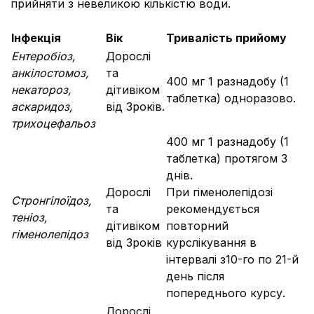
прийняти з невеликою кількістю води.
Інфекція
Вік
Тривалість прийому
Ентеробіоз,
Дорослі
анкілостомоз,
та
400 мг 1 разнадобу (1
некатороз,
дітивіком
таблетка) одноразово.
аскаридоз,
від 3років.
трихоцефальоз
400 мг 1 разнадобу (1
таблетка) протягом 3
днів.
Дорослі
При гіменолепідозі
Стронгілоїдоз,
та
рекомендується
теніоз,
дітивіком
повторний
гіменолепідоз
від 3років
курслікування в
інтервалі з10-го по 21-й
день після
попереднього курсу.
Дорослі