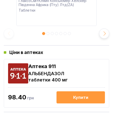
ГлаксоСмітКляйн Консьюмер Хелскер
Південна Африка (Пту) Лтд(ZA)
Таблетки
Ціни в аптеках
Aптека 911
АЛЬБЕНДАЗОЛ
таблетки 400 мг
98.40
Купити
грн