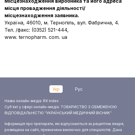
Місцезнаходження виробника та його адреса
місця провадження діяльності/
місцезнаходження заявника
.
Україна, 46010, м. Тернопіль, вул. Фабрична, 4.
Тел. /факс: (0352) 521-444,
www. ternopharm. com. ua
Укр
Рус
Назва онлайн-медіа: RX index
Суб‘єкт у сфері онлайн-медіа: ТОВАРИСТВО З ОБМЕЖЕНОЮ
ВІДПОВІДАЛЬНІСТЮ “УКРАЇНСЬКИЙ МЕДИЧНИЙ ВІСНИК”
Інформація про препарати, які відпускаються за рецептом лікаря,
розміщена на сайті, призначена виключно для спеціалістів. Дана