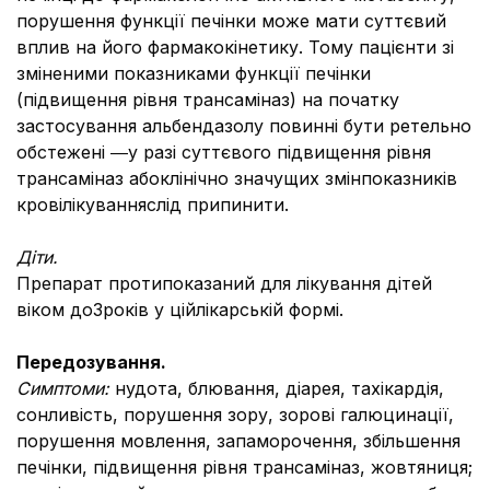
порушення функції печінки може мати суттєвий
вплив на його фармакокінетику. Тому пацієнти зі
зміненими показниками функції печінки
(підвищення рівня трансаміназ) на початку
застосування альбендазолу повинні бути ретельно
обстежені ―у разі суттєвого підвищення рівня
трансаміназ абоклінічно значущих змінпоказників
кровілікуванняслід припинити.
Діти.
Препарат протипоказаний для лікування дітей
віком до3років у ційлікарській формі.
Передозування.
Симптоми:
нудота, блювання, діарея, тахікардія,
сонливість, порушення зору, зорові галюцинації,
порушення мовлення, запаморочення, збільшення
печінки, підвищення рівня трансаміназ, жовтяниця;