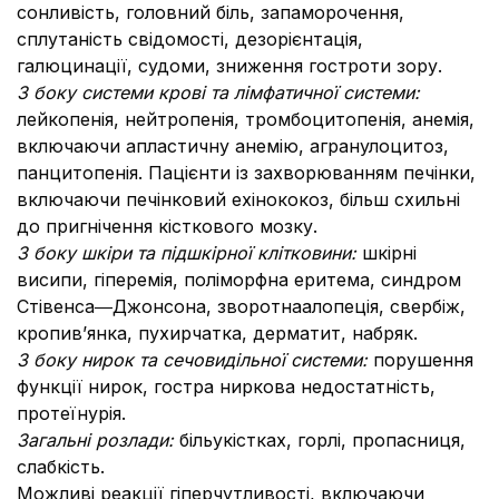
сонливість, головний біль, запаморочення,
сплутаність свідомості, дезорієнтація,
галюцинації, судоми, зниження гостроти зору.
З боку системи крові та лімфатичної системи:
лейкопенія, нейтропенія, тромбоцитопенія, анемія,
включаючи апластичну анемію, агранулоцитоз,
панцитопенія. Пацієнти із захворюванням печінки,
включаючи печінковий ехінококоз, більш схильні
до пригнічення кісткового мозку.
З боку шкіри та підшкірної клітковини:
шкірні
висипи, гіперемія, поліморфна еритема, синдром
Стівенса―Джонсона, зворотнаалопеція, свербіж,
кропив’янка, пухирчатка, дерматит, набряк.
З боку нирок та сечовидільної системи:
порушення
функції нирок, гостра ниркова недостатність,
протеїнурія.
Загальні розлади:
більукістках, горлі, пропасниця,
слабкість.
Можливі реакції гіперчутливості, включаючи