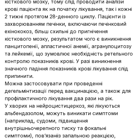
кісткового мозку, тому слід проводити аналізи
крові пацієнта як на початку лікування, так і кожні
2 тижні протягом 28-денного циклу. Пацієнти із
захворюванням печінки, включаючи печінковий
ехінококоз, більш схильні до пригнічення
кісткового мозку, результатом чого є виникнення
панцитопенії, апластичної анемії, агранулоцитозу
та лейкемії, що зумовлює необхідність ретельного
контролю показників крові. У разі виникнення
значного падіння показників крові лікування слід
припинити.
Можна застосовувати при проведенні
дегельмінтизації перед вакцинацією, а також для
профілактичного лікування два рази на рік.
У хворих на нейроцистицеркоз, які лікуються
альбендазолом, можуть виникати симптоми
(наприклад, судоми, підвищення
внутрішньочерепного тиску та фокальні
симптоми), пов’язанііз запальною реакцією,