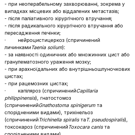
- при неоперабельному захворюванні, зокрема у
випадках місцевих або віддалених метастазів;
- після паліативного хірургічного втручання;
- після радикального хірургічного втручання або
пересадження печінки;
· нейроцистицеркоз (спричинений
личинками
Taenia solium
):
- за наявності одиничних або множинних цист або
гранулематозного ураження мозку;
- при арахноїдальних або внутрішньошлуночкових
цистах;
- при рацемозних цистах;
· капіляроз (спричинений
Capillaria
philippinensis
), гнатостомоз
(спричинений
Gnathostoma spinigerum
та
спорідненими видами), трихінельоз
(спричинений
Trichinella spiralis
та
T. pseudospiralis
),
токсокароз (спричинений
Toxocara canis
та
спорідненими видами).