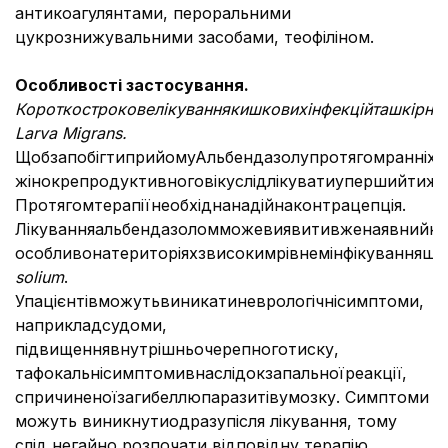
антикоагулянтами, пероральними
цукрознижувальними засобами, теофіліном.
Особливості застосування.
Короткострокове
лікування
кишкових
інфекцій
та
шкірно
Larva Migrans.
ЩобзапобігтиприйомуАльбендазолупротягомранніхтер
жінокрепродуктивноговікуслідлікуватиупершийтижде
Протягомтерапіїнеобхіднанадійнаконтрацепція.
Лікуванняальбендазоломможевиявитивженаявнийне
особливонатериторіяхзвисокимрівнемінфікуванняш
solium
.
Упацієнтівможутьвиникатиневрологічнісимптоми,
наприкладсудоми,
підвищеннявнутрішньочерепноготиску,
тафокальнісимптомивнаслідокзапальноїреакції,
спричиненоїзагибеллюпаразитівумозку. Симптоми
можуть виникнутиодразупісля лікування, тому
слід негайно розпочати відповідну терапію