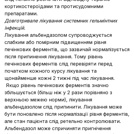
кортикостероїдами та протисудомними
препаратами.
Довготривале лікування системних гельмінтних
інфекцій.
Лікування альбендазолом супроводжується
слабким або помірним підвищенням рівня
печінкових ферментів, що зазвичай нормалізується
після припинення лікування. Тому рівень
печінкових ферментів слід перевіряти перед
початком кожного курсу лікування та
щонайменше кожні 2 тижні під час лікування.
Якщо рівень печінкових ферментів значно
збільшується (більш ніж у 2 рази порівняно з
верхньою межею норми), лікування
альбендазолом слід припинити. Лікування може
бути поновлено після нормалізації рівня ферментів,
але стан пацієнта слід ретельно контролювати.
Альбендазол може спричиняти пригнічення