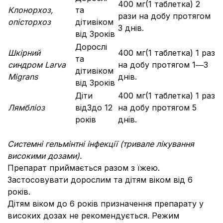
400 мг(1 таблетка) 2
Клонорхоз,
та
рази на добу протягом
опісторхоз
дітивіком
3 днів.
від 3років
Дорослі
Шкірний
400 мг(1 таблетка) 1 раз
та
синдром Larva
на добу протягом 1―3
дітивіком
Migrans
днів.
від 3років
Діти
400 мг(1 таблетка) 1 раз
Лямбліоз
від3до 12
на добу протягом 5
років
днів.
Системні гельмінтні інфекції (тривале лікування
високими дозами).
Препарат приймається разом з їжею.
Застосовувати дорослим та дітям віком від 6
років.
Дітям віком до 6 років призначення препарату у
високих дозах не рекомендується. Режим