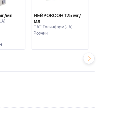
НЕОЦЕБРОН 
мг/мл
НЕЙРОКСОН 125 мг/
мл
мл
UA)
Ессеті Фарма(I
ПАТ Галичфарм(UA)
Розчин
Розчин
н