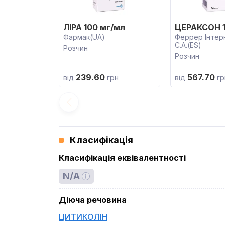
ЛІРА 100 мг/мл
ЦЕРАКСОН 1
Фармак(UA)
Феррер Інтер
С.А.(ES)
Розчин
Розчин
239.60
567.70
від
грн
від
гр
Класифікація
Класифікація еквівалентності
N/A
Діюча речовина
ЦИТИКОЛІН