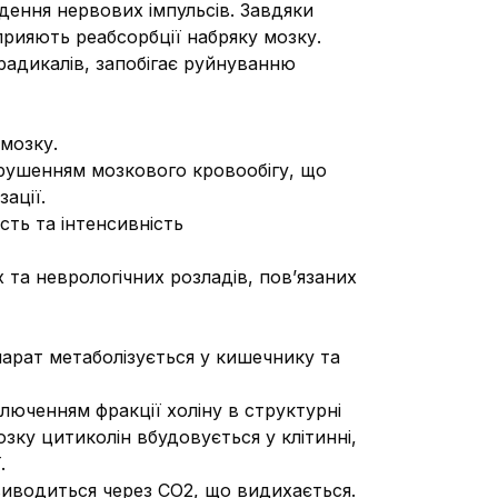
дення нервових імпульсів. Завдяки
сприяють реабсорбції набряку мозку.
 радикалів, запобігає руйнуванню
мозку.
орушенням мозкового кровообігу, що
ації.
ть та інтенсивність
 та неврологічних розладів, пов’язаних
епарат метаболізується у кишечнику та
люченням фракції холіну в структурні
зку цитиколін вбудовується у клітинні,
.
 виводиться через СО2, що видихається.