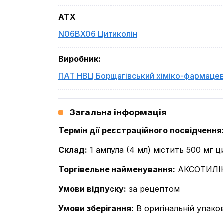
ATX
N06BX06 Цитиколін
Виробник
:
ПАТ НВЦ Борщагівський хіміко-фармацев
Загальна інформація
Термін дії реєстраційного посвідчення
Склад
:
1 ампула (4 мл) містить 500 мг ц
Торгівельне найменування
:
АКСОТИЛІ
Умови відпуску
:
за рецептом
Умови зберігання
:
В оригінальній упако