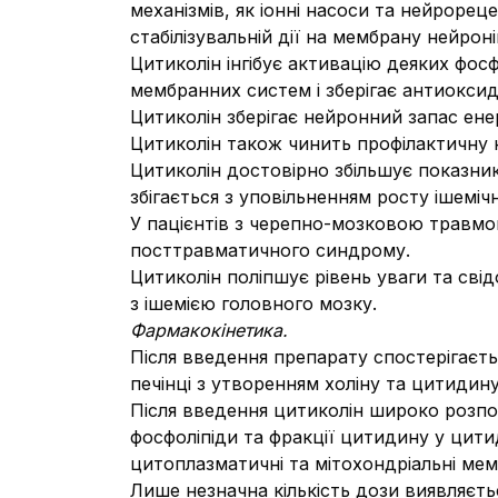
механізмів, як іонні насоси та нейроре
стабілізувальній дії на мембрану нейрон
Цитиколін інгібує активацію деяких фос
мембранних систем і зберігає антиоксида
Цитиколін зберігає нейронний запас енер
Цитиколін також чинить профілактичну 
Цитиколін достовірно збільшує показни
збігається з уповільненням росту ішеміч
У пацієнтів з черепно-мозковою травмо
посттравматичного синдрому.
Цитиколін поліпшує рівень уваги та свід
з ішемією головного мозку.
Фармакокінетика.
Після введення препарату спостерігаєтьс
печінці з утворенням холіну та цитидину
Після введення цитиколін широко розпод
фосфоліпіди та фракції цитидину у цити
цитоплазматичні та мітохондріальні мем
Лише незначна кількість дози виявляєть