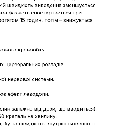
якій швидкість виведення зменшується
ама фазність спостерігається при
тягом 15 годин, потім – знижується
кового кровообігу.
их церебральних розладів.
ої нервової системи.
лює ефект леводопи.
лин залежно від дози, що вводиться).
0 крапель на хвилину.
 добу та швидкість внутрішньовенного