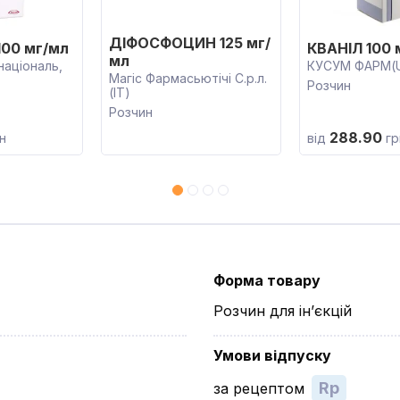
ДІФОСФОЦИН 125 мг/
00 мг/мл
КВАНІЛ 100 
мл
національ,
КУСУМ ФАРМ(
Магіс Фармасьютічі С.р.л.
Розчин
(IT)
Розчин
288.90
н
від
гр
Форма товару
Розчин для ін’єкцій
Умови відпуску
Rp
за рецептом