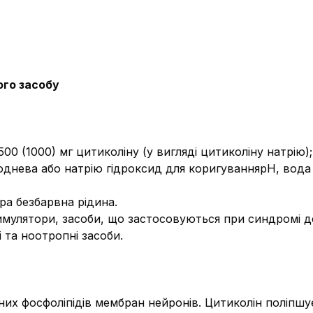
ого засобу
500 (1000) мг цитиколіну (у вигляді цитиколіну натрію);
днева або натрію гідроксид для коригуваннярН, вода д
ра безбарвна рідина.
мулятори, засоби, що застосовуються при синдромі деф
 та ноотропні засоби.
них фосфоліпідів мембран нейронів. Цитиколін поліпш