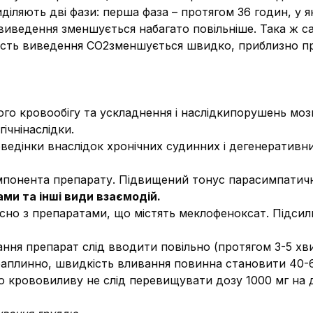
діляють дві фази: перша фаза – протягом 36 годин, у 
ь виведення зменшується набагато повільніше. Така ж с
ість виведення СО2зменшується швидко, приблизно про
ого кровообігу та ускладнення і наслідкипорушень моз
ічнінаслідки.
ведінки внаслідок хронічних судинних і дегенеративн
мпонента препарату. Підвищений тонус парасимпатичн
ми та інші види взаємодій.
сно з препаратами, що містять меклофеноксат. Підси
ння препарат слід вводити повільно (протягом 3-5 хви
раплинно, швидкість вливання повинна становити 40-6
о крововиливу не слід перевищувати дозу 1000 мг на