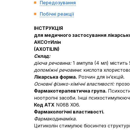
Передозування
Побічні реакції
ІНСТРУКЦІЯ
для медичного застосування лікарськ
АКСОтИлін
(
AXOTILIN
)
Склад:
діюча речовина:
1 ампула (4 мл) містить 
допоміжні речовини:
кислота хлористово
Лікарська форма.
Розчин для ін’єкцій.
Основні фізико-хімічні властивості:
прозо
Фармакотерапевтична група.
Психости
ноотропні засоби. Інші психостимулюючі
Код АТХ
N06B X06.
Фармакологічні властивості.
Фармакодинаміка.
Цитиколін стимулює біосинтез структур