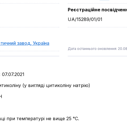
Реєстраційне посвідчен
UA/15289/01/01
тичний завод
,
Україна
Дата останнього оновлення: 20.0
:
07.07.2021
итиколіну (у вигляді цитиколіну натрію)
Н
вці при температурі не вище 25 °С.