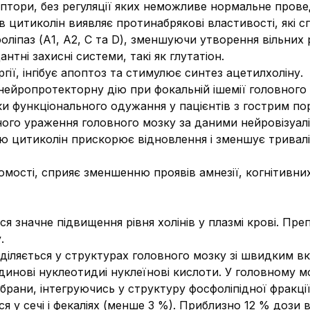
цептори, без регуляції яких неможливе нормальне прове
ів цитиколін виявляє протинабрякові властивості, які 
фоліпаз (А1, А2, С та D), зменшуючи утворення вільних
нтні захисні системи, такі як глутатіон.
гії, інгібує апоптоз та стимулює синтез ацетилхоліну.
нейропротекторну дію при фокальній ішемії головного 
ки функціонального одужання у пацієнтів з гострим п
ного ураження головного мозку за даними нейровізуаліз
ю цитиколін прискорює відновлення і зменшує триваліс
омості, сприяє зменшенню проявів амнезії, когнітивних
я значне підвищення рівня холінів у плазмі крові. Пр
.
іляється у структурах головного мозку зі швидким вк
динові нуклеотидиі нуклеїнові кислоти. У головному мо
брани, інтегруючись у структуру фосфоліпідної фракції
ся у сечі і фекаліях (менше 3 %). Приблизно 12 % дози