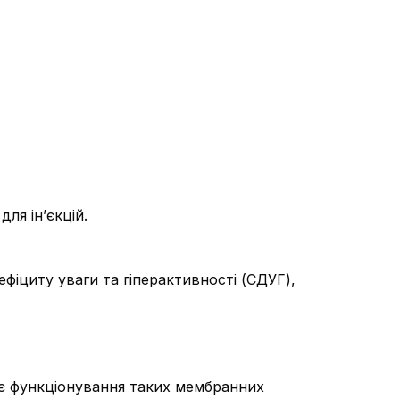
ля ін’єкцій.
іциту уваги та гіперактивності (СДУГ),
ує функціонування таких мембранних