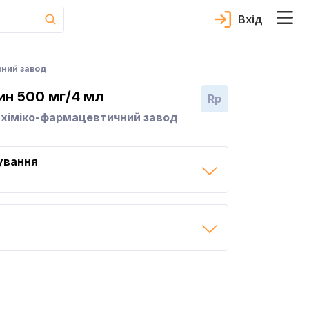
Вхід
чний завод
н 500 мг/4 мл
Rp
 хіміко-фармацевтичний завод
ування