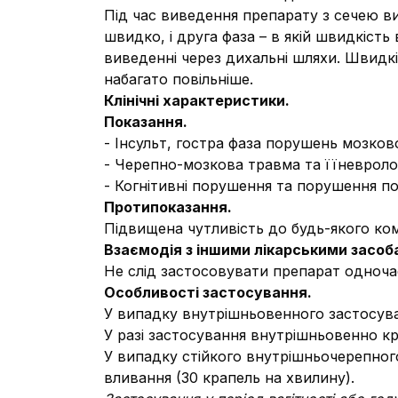
Під час виведення препарату з сечею ви
швидко, і друга фаза – в якій швидкіст
виведенні через дихальні шляхи. Швидк
набагато повільніше.
Клінічні характеристики.
Показання.
- Інсульт, гостра фаза порушень мозков
- Черепно-мозкова травма та їїневролог
- Когнітивні порушення та порушення по
Протипоказання.
Підвищена чутливість до будь-якого ко
Взаємодія з іншими лікарськими засоба
Не слід застосовувати препарат одноча
Особливості застосування.
У випадку внутрішньовенного застосува
У разі застосування внутрішньовенно к
У випадку стійкого внутрішньочерепног
вливання (30 крапель на хвилину).