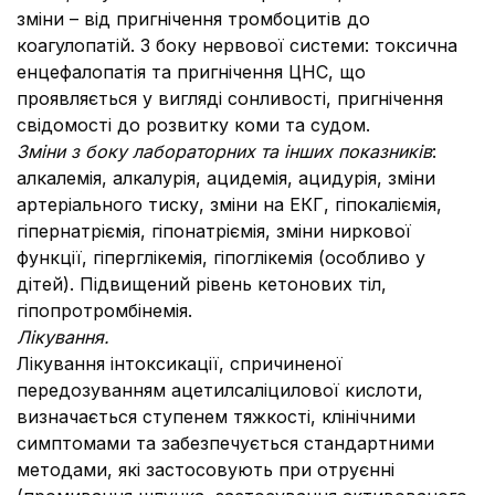
зміни – від пригнічення тромбоцитів до
коагулопатій. З боку нервової системи: токсична
енцефалопатія та пригнічення ЦНС, що
проявляється у вигляді сонливості, пригнічення
свідомості до розвитку коми та судом.
Зміни з боку лабораторних та інших показників
:
алкалемія, алкалурія, ацидемія, ацидурія, зміни
артеріального тиску, зміни на ЕКГ, гіпокаліємія,
гіпернатріємія, гіпонатріємія, зміни ниркової
функції, гіперглікемія, гіпоглікемія (особливо у
дітей). Підвищений рівень кетонових тіл,
гіпопротромбінемія.
Лікування.
Лікування інтоксикації, спричиненої
передозуванням ацетилсаліцилової кислоти,
визначається ступенем тяжкості, клінічними
симптомами та забезпечується стандартними
методами, які застосовують при отруєнні