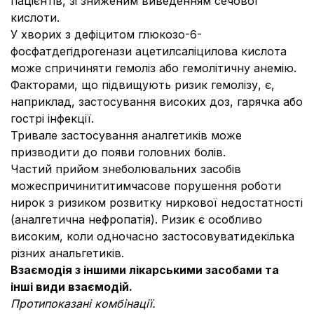
пацієнтів, зі зниженим виведенням сечової
кислоти.
У хворих з дефіцитом глюкозо-6-
фосфатдегідрогенази ацетилсаліцилова кислота
може спричиняти гемоліз або гемолітичну анемію.
Факторами, що підвищують ризик гемолізу, є,
наприклад, застосування високих доз, гарячка або
гострі інфекції.
Тривале застосування аналгетиків може
призводити до появи головних болів.
Частий прийом знеболювальних засобів
можеспричинититимчасове порушення роботи
нирок з ризиком розвитку ниркової недостатності
(аналгетична нефропатія). Ризик є особливо
високим, коли одночасно застосовуватидекілька
різних анальгетиків.
Взаємодія з іншими лікарськими засобами та
інші види взаємодій.
Протипоказані комбінації.