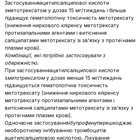
Застосуванняацетилсаліцилової кислоти
зметотрексатом у дозах 15 мг/тиждень і більше
підвищує гематологічну токсичність метотрексату
(зниження ниркового кліренсу метотрексату
протизапальними агентами і витіснення
саліцилатами метотрексату зі зв'язку з протеїнами
плазми крові).
Комбінації, які потрібно застосовувати з
обережністю.
При застосуванніацетилсаліцилової кислоти
з
метотрексатом
у дозах менше 15 мг/тиждень
підвищується гематологічна токсичність
метотрексату (зниження ниркового кліренсу
метотрексату протизапальними агентами і
витіснення саліцилатами метотрексату зі зв'язку з
протеїнами плазми крові).
Одночасне застосування
ібупрофену
перешкоджає
необоротному інгібуванню тромбоцитів
ацетилсаліциловою кислотою. Лікування