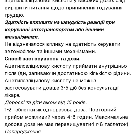
ацетилсаліцилової кислоти у високих дозах слід
вирішити питання щодо припинення годування
груддю.
Здатність впливати на швидкість реакції при
керуванні автотранспортом або іншими
механізмами.
Не відзначалося впливу на здатність керувати
автомобілем та іншими механізмами.
Спосіб застосування та дози.
Ацетилсаліцилову кислоту приймати внутрішньо
після їди, запиваючи достатньою кількістю рідини.
Ацетилсаліцилову кислоту не можна
застосовувати довше 3-5 діб без консультації
лікаря.
Дорослі та діти віком від 15 років.
1-2 таблетки як одноразова доза. Повторний
прийом можливий через 4-8 годин. Максимальна
добова доза не має перевищувати4 г(8 таблеток).
Попередження.