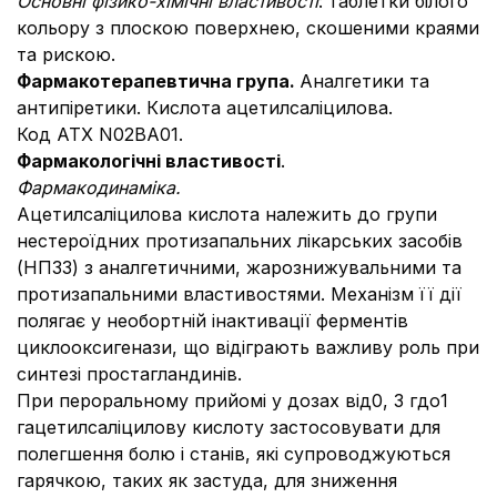
Основні фізико-хімічні властивості
: таблетки білого
кольору з плоскою поверхнею, скошеними краями
та рискою.
Фармакотерапевтична група.
Аналгетики та
антипіретики. Кислота ацетилсаліцилова.
Код АТХ N02BA01.
Фармакологічні властивості
.
Фармакодинаміка.
Ацетилсаліцилова кислота належить до групи
нестероїдних протизапальних лікарських засобів
(НПЗЗ) з аналгетичними, жарознижувальними та
протизапальними властивостями. Механізм її дії
полягає у необортній інактивації ферментів
циклооксигенази, що відіграють важливу роль при
синтезі простагландинів.
При пероральному прийомі у дозах від0, 3 гдо1
гацетилсаліцилову кислоту застосовувати для
полегшення болю і станів, які супроводжуються
гарячкою, таких як застуда, для зниження