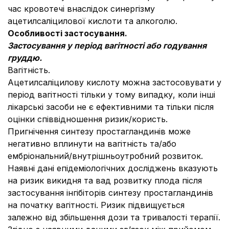
час кровотечі внаслідок синергізму
ацетилсаліцилової кислоти та алкоголю.
Особливості застосування.
Застосування у період вагітності або годування
груддю.
Вагітність.
Ацетилсаліцилову кислоту можна застосовувати у
період вагітності тільки у тому випадку, коли інші
лікарські засоби не є ефективними та тільки після
оцінки співвідношення ризик/користь.
Пригнічення синтезу простагландинів може
негативно вплинути на вагітність та/або
ембріональний/внутрішньоутробний розвиток.
Наявні дані епідеміологічних досліджень вказують
на ризик викидня та вад розвитку плода після
застосування інгібіторів синтезу простагландинів
на початку вагітності. Ризик підвищується
залежно від збільшення дози та тривалості терапії.