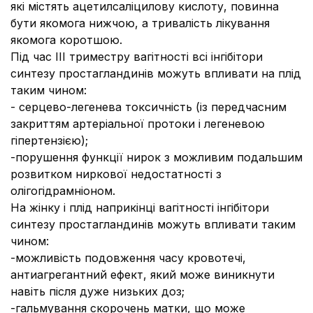
які містять ацетилсаліцилову кислоту, повинна
бути якомога нижчою, а тривалість лікування
якомога коротшою.
Під час ІІІ триместру вагітності всі інгібітори
синтезу простагландинів можуть впливати на плід
таким чином:
- серцево-легенева токсичність (із передчасним
закриттям артеріальної протоки і легеневою
гіпертензією);
-порушення функції нирок з можливим подальшим
розвитком ниркової недостатності з
олігогідрамніоном.
На жінку і плід наприкінці вагітності інгібітори
синтезу простагландинів можуть впливати таким
чином:
-можливість подовження часу кровотечі,
антиагрегантний ефект, який може виникнути
навіть після дуже низьких доз;
-гальмування скорочень матки, що може