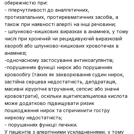
обережністю при:
- гіперчутливості до аналгетичних,
протизапальних, протиревматичних засобів, а
також при наявності алергії на інші речовини;
- шлунково-кишкових виразках в анамнезі, у тому
числі при хронічній чи рецидивуючій виразковій
хворобі або шлунково-кишкових кровотечах в
анамнезі;
-одночасному застосуванні антикоагулянтів;
-порушеннях функції нирок або порушеннях
кровообігу (таких як захворювання судин нирок,
застійна серцева недостатність, дегідратація,
масивні хірургічні втручання, сепсис або значні
крововтрати), оскільки ацетилсаліцилова кислота
може додатково підвищувати ризик
пошкодження нирок та спричинити гостру
ниркову недостатність;
- порушеннях функції печінки.
У пацієнтів з алергічними ускладненнями, у тому