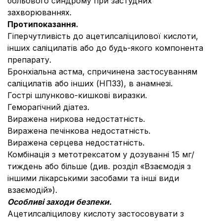
больового синдрому при застудних
захворюваннях.
Протипоказання.
Гіперчутливість до ацетилсаліцилової кислоти,
інших саліцилатів або до будь-якого компонента
препарату.
Бронхіальна астма, спричинена застосуванням
саліцилатів або інших (НПЗЗ), в анамнезі.
Гострі шлунково-кишкові виразки.
Геморагічний діатез.
Виражена ниркова недостатність.
Виражена печінкова недостатність.
Виражена серцева недостатність.
Комбінація з метотрексатом у дозуванні 15 мг/
тиждень або більше (див. розділ «Взаємодія з
іншими лікарськими засобами та інші види
взаємодій»).
Особливі заходи безпеки.
Ацетилсаліцилову кислоту застосовувати з