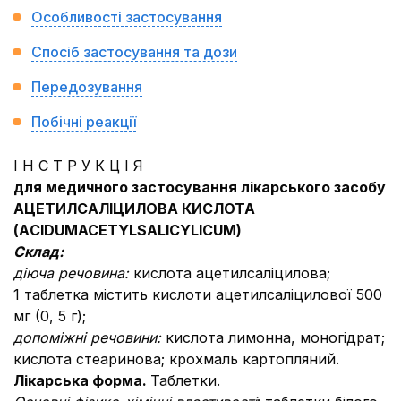
Особливості застосування
Спосіб застосування та дози
Передозування
Побічні реакції
І Н С Т Р У К Ц І Я
для медичного застосування лікарського засобу
АЦЕТИЛСАЛІЦИЛОВА КИСЛОТА
(А
CIDUM
ACETYLSALICYLICUM
)
Склад:
діюча речовина:
кислота ацетилсаліцилова;
1 таблетка містить кислоти ацетилсаліцилової 500
мг (0, 5 г);
допоміжні речовини:
кислота лимонна, моногідрат;
кислота стеаринова; крохмаль картопляний.
Л
і
карс
ька ф
орма.
Таблетки.