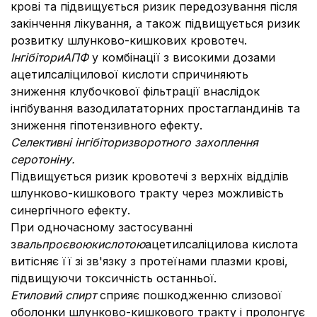
крові та підвищується ризик передозування після
закінчення лікування, а також підвищується ризик
розвитку шлунково-кишкових кровотеч.
Інгібітори
АПФ
у комбінації з високими дозами
ацетилсаліцилової кислоти спричиняють
зниження клубочкової фільтрації внаслідок
інгібування вазодилататорних простагландинів та
зниження гіпотензивного ефекту.
Селективні інгібітори
зворотного захоплення
серотоніну.
Підвищується ризик кровотечі з верхніх відділів
шлунково-кишкового тракту через можливість
синергічного ефекту.
При одночасному застосуванні
з
вальпроєвою
кислотою
ацетилсаліцилова кислота
витісняє її зі зв'язку з протеїнами плазми крові,
підвищуючи токсичність останньої.
Етиловий спирт
сприяє пошкодженню слизової
оболонки шлунково-кишкового тракту і пролонгує