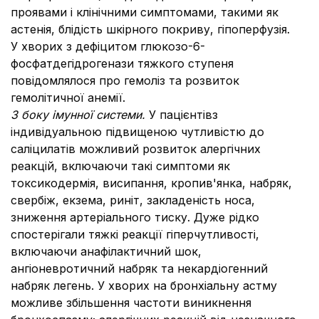
проявами і клінічними симптомами, такими як
астенія, блідість шкірного покриву, гіпоперфузія.
У хворих з дефіцитом глюкозо-6-
фосфатдегідрогенази тяжкого ступеня
повідомлялося про гемоліз та розвиток
гемолітичної анемії.
З боку імунної системи.
У пацієнтів
з
індивідуальною підвищеною чутливістю до
саліцилатів можливий розвиток алергічних
реакцій, включаючи такі симптоми як
токсикодермія, висипання, кропив'янка, набряк,
свербіж, екзема, риніт, закладеність носа,
зниження артеріального тиску. Дуже рідко
спостерігали тяжкі реакції гіперчутливості,
включаючи анафілактичний шок,
ангіоневротичний набряк та некардіогенний
набряк легень. У хворих на бронхіальну астму
можливе збільшення частоти виникнення