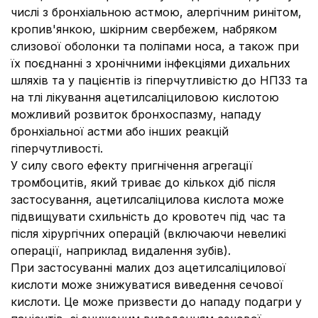
числі з бронхіальною астмою, алергічним ринітом,
кропив'янкою, шкірним свербежем, набряком
слизової оболонки та поліпами носа, а також при
їх поєднанні з хронічними інфекціями дихальних
шляхів та у пацієнтів із гіперчутливістю до НПЗЗ та
на тлі лікування ацетилсаліциловою кислотою
можливий розвиток бронхоспазму, нападу
бронхіальної астми або інших реакцій
гіперчутливості.
У силу свого ефекту пригнічення агрегації
тромбоцитів, який триває до кількох діб після
застосування, ацетилсаліцилова кислота може
підвищувати схильність до кровотеч під час та
після хірургічних операцій (включаючи невеликі
операції, наприклад видалення зубів).
При застосуванні малих доз ацетилсаліцилової
кислоти може знижуватися виведення сечової
кислоти. Це може призвести до нападу подагри у