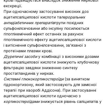
крові підвищується внаслідок зниження ниркової
екскреції.
При одночасному застосуванні високих доз
ацетилсаліцилової кислоти та
пероральних
антидіабетичних препаратів
групи похідних
сульфонілсечовини або інсуліну посилюється
гіпоглікемічний ефект останніх за рахунок
гіпоглікемічного ефекту ацетилсаліцилової кислоти
і витіснення сульфонілсечовини, зв'язаної з
протеїнами плазми крові.
Діуретичні засоби
у комбінації з високими дозами
ацетилсаліцилової кислоти знижують клубочкову
фільтрацію завдяки зниженню синтезу
простагландинів у нирках.
Системні глюкокортикостероїди
(за винятком
гідрокортизону, який застосовують для замісної
терапії при хворобі Аддісона). При застосуванні
ацетилсаліцилової кислоти одночасно з
кортикостероїдами
знижується рівень саліцилатів у