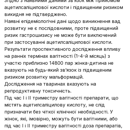
Згідно з наявними даними зв’язок між прийомом
ацетилсаліцилової кислоти і підвищеним ризиком
викидня не підтверджено.
Наявні епідеміологічні дані щодо виникнення вад
розвитку не є послідовними, проте підвищений
ризик гастрошизису не може бути виключений
при застосуванні ацетилсаліцилової кислоти.
Результати проспективного дослідження впливу
на ранніх термінах вагітності (1-4-й місяць) з
участю приблизно 14800 пар жінка-дитина не
вказують на будь-який зв’язок із підвищеним
ризиком розвитку мальформацій.
Дослідження на тваринах вказують на
репродуктивну токсичність.
Під час І і ІІ триместру вагітності препарати, що
містять ацетилсаліцилову кислоту, не слід
призначати без чіткої клінічної необхідності. У
жінок, які, імовірно, можуть бути вагітними, або
під час І і ІІ триместру вагітності доза препаратів,