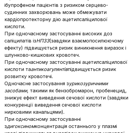
ібупрофеном пацієнтів з ризиком серцево-
судинних захворювань може обмежувати
кардіопротекторну дію ацетилсаліцилової
кислоти.
При одночасному застосуванні високих доз
саліцилатів із
НПЗЗ
(завдяки взаємопосилюючому
ефекту) підвищується ризик виникнення виразок і
шлунково-кишкових кровотеч.
При одночасному застосуванні ацетилсаліцилової
кислоти та
антикоагулянтів
підвищується ризик
розвитку кровотечі.
Одночасне застосування з
урикозуричними
засобами
, такими як бензобромарон, пробенецид,
знижує ефект виведення сечової кислоти (завдяки
конкуренції виведення сечової кислоти
нирковими канальцями).
При одночасному застосуванні
з
дигоксином
концентрація останнього у плазмі