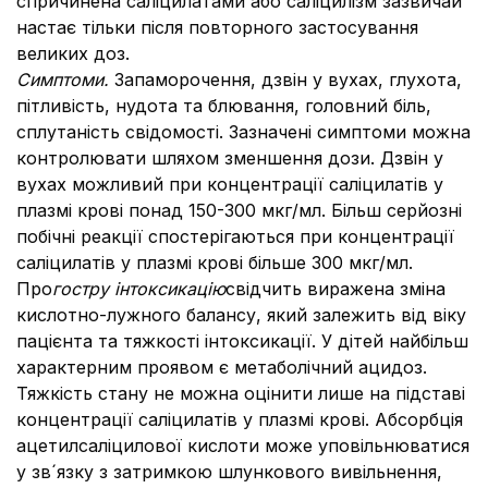
спричинена саліцилатами або саліцилізм зазвичай
настає тільки після повторного застосування
великих доз.
Симптоми.
Запаморочення, дзвін у вухах, глухота,
пітливість, нудота та блювання, головний біль,
сплутаність свідомості. Зазначені симптоми можна
контролювати шляхом зменшення дози. Дзвін у
вухах можливий при концентрації саліцилатів у
плазмі крові понад 150-300 мкг/мл. Більш серйозні
побічні реакції спостерігаються при концентрації
саліцилатів у плазмі крові більше 300 мкг/мл.
Про
гостру інтоксикацію
свідчить виражена зміна
кислотно-лужного балансу, який залежить від віку
пацієнта та тяжкості інтоксикації. У дітей найбільш
характерним проявом є метаболічний ацидоз.
Тяжкість стану не можна оцінити лише на підставі
концентрації саліцилатів у плазмі крові. Абсорбція
ацетилсаліцилової кислоти може уповільнюватися
у зв´язку з затримкою шлункового вивільнення,