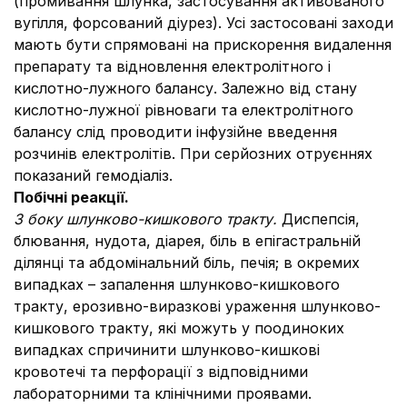
(промивання шлунка, застосування активованого
вугілля, форсований діурез). Усі застосовані заходи
мають бути спрямовані на прискорення видалення
препарату та відновлення електролітного і
кислотно-лужного балансу. Залежно від стану
кислотно-лужної рівноваги та електролітного
балансу слід проводити інфузійне введення
розчинів електролітів. При серйозних отруєннях
показаний гемодіаліз.
Побічні реакції.
З боку шлунково-кишкового тракту.
Диспепсія,
блювання, нудота, діарея, біль в епігастральній
ділянці та абдомінальний біль, печія; в окремих
випадках – запалення шлунково-кишкового
тракту, ерозивно-виразкові ураження шлунково-
кишкового тракту, які можуть у поодиноких
випадках спричинити шлунково-кишкові
кровотечі та перфорації з відповідними
лабораторними та клінічними проявами.