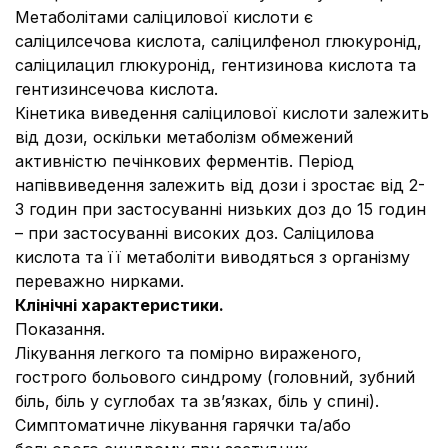
Метаболітами саліцилової кислоти є
саліцилсечова кислота, саліцилфенол глюкуронід,
саліцилацил глюкуронід, гентизинова кислота та
гентизинсечова кислота.
Кінетика виведення саліцилової кислоти залежить
від дози, оскільки метаболізм обмежений
активністю печінкових ферментів. Період
напіввиведення залежить від дози і зростає від 2-
3 годин при застосуванні низьких доз до 15 годин
– при застосуванні високих доз. Саліцилова
кислота та її метаболіти виводяться з організму
переважно нирками.
Клінічні характеристики.
Показання.
Лікування легкого та помірно вираженого,
гострого больового синдрому (головний, зубний
біль, біль у суглобах та зв’язках, біль у спині).
Симптоматичне лікування гарячки та/або