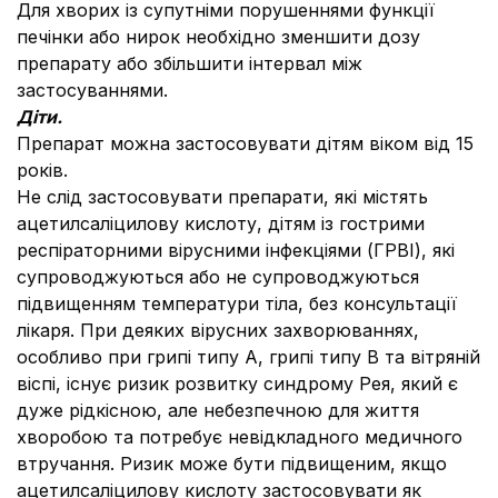
Для хворих із супутніми порушеннями функції
печінки або нирок необхідно зменшити дозу
препарату або збільшити інтервал між
застосуваннями.
Діти.
Препарат можна застосовувати дітям віком від 15
років.
Не слід застосовувати препарати, які містять
ацетилсаліцилову кислоту, дітям із гострими
респіраторними вірусними інфекціями (ГРВІ), які
супроводжуються або не супроводжуються
підвищенням температури тіла, без консультації
лікаря. При деяких вірусних захворюваннях,
особливо при грипі типу А, грипі типу В та вітряній
віспі, існує ризик розвитку синдрому Рея, який є
дуже рідкісною, але небезпечною для життя
хворобою та потребує невідкладного медичного
втручання. Ризик може бути підвищеним, якщо
ацетилсаліцилову кислоту застосовувати як