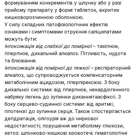
формуванням конкрементів у шлунку або у разі
прийому препарату у формі таблеток, вкритих
кишковорозчинною оболонкою.
У силу складних патофізіологічних ефектів
ознаками і симптомами отруєння саліцилатами
можуть бути:
Інтоксикація від слабкої до помірної
– тахіпное,
гіперпное, дихальний алкалоз. Пітливість, нудота
та блювання.
Інтоксикація від помірної до тяжкої –
респіраторний
алкалоз, що супроводжується компенсаторним
метаболічним ацидозом, гіперпірексією. З боку
дихальної системи: від гіперпное, некардіогенного
набряку легень до зупинки диханнятаасфіксії. З
боку серцево-судинної системи: від аритмії,
гіпотензії до зупинки серця. Також спостерігається
дегідратація, олігоурія аж до ниркової
недостатності; порушення метаболізму глюкози,
кетоз; шлунково-кишкові кровотечі; гематологічні