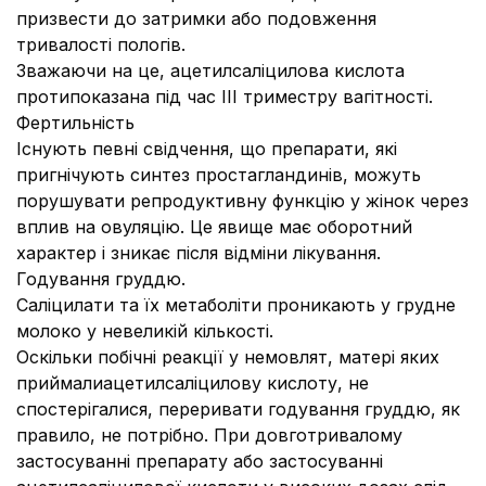
призвести до затримки або подовження
тривалості пологів.
Зважаючи на це, ацетилсаліцилова кислота
протипоказана під час ІІІ триместру вагітності.
Фертильність
Існують певні свідчення, що препарати, які
пригнічують синтез простагландинів, можуть
порушувати репродуктивну функцію у жінок через
вплив на овуляцію. Це явище має оборотний
характер і зникає після відміни лікування.
Годування груддю.
Саліцилати та їх метаболіти проникають у грудне
молоко у невеликій кількості.
Оскільки побічні реакції у немовлят, матері яких
приймалиацетилсаліцилову кислоту, не
спостерігалися, переривати годування груддю, як
правило, не потрібно. При довготривалому
застосуванні препарату або застосуванні