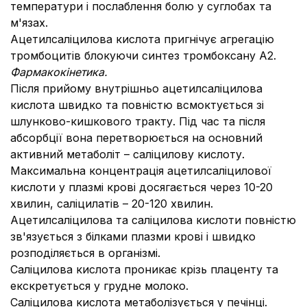
температури і послаблення болю у суглобах та
м'язах.
Ацетилсаліцилова кислота пригнічує агрегацію
тромбоцитів блокуючи синтез тромбоксану А2.
Фармакокінетика.
Після прийому внутрішньо ацетилсаліцилова
кислота швидко та повністю всмоктується зі
шлунково-кишкового тракту. Під час та після
абсорбції вона перетворюється на основний
активний метаболіт – саліцилову кислоту.
Максимальна концентрація ацетилсаліцилової
кислоти у плазмі крові досягається через 10-20
хвилин, саліцилатів – 20-120 хвилин.
Ацетилсаліцилова та саліцилова кислоти повністю
зв'язується з білками плазми крові і швидко
розподіляється в організмі.
Саліцилова кислота проникає крізь плаценту та
екскретується у грудне молоко.
Саліцилова кислота метаболізується у печінці.