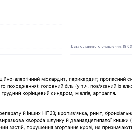
Дата останнього оновлення: 18.03
ційно-алергічний міокардит, перикардит; пропасний с
о походження): головний біль (у т.ч. пов’язаний із 
, грудний корінцевий синдром, міалгія, артралгія.
репарату й інших НПЗЗ; кропив’янка, риніт, бронхіал
 виразкова хвороба шлунку й дванадцятипалої кишки (
ий застій, порушення згортання крові; не призначають д