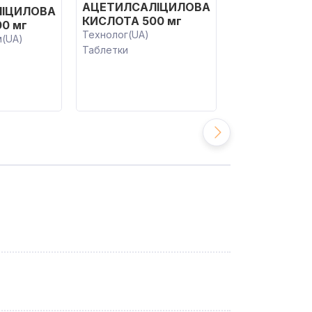
АЦЕТИЛСАЛІЦИЛОВА
ІЦИЛОВА
АЦЕТИЛСАЛ
КИСЛОТА 500 мг
0 мг
КИСЛОТА 50
Технолог(UA)
м(UA)
АТ Лубнифарм(
Таблетки
Таблетки
22.30
від
грн