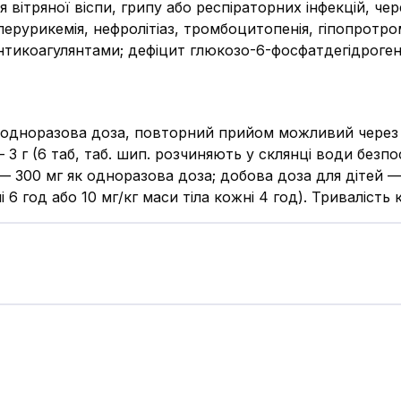
я вітряної віспи, грипу або респіраторних інфекцій, ч
перурикемія, нефролітіаз, тромбоцитопенія, гіпопротро
тикоагулянтами; дефіцит глюкозо-6-фосфатдегідрогенази
 як одноразова доза, повторний прийом можливий через
— 3 г (6 таб, таб. шип. розчиняють у склянці води без
 — 300 мг як одноразова доза; добова доза для дітей — 
і 6 год або 10 мг/кг маси тіла кожні 4 год). Тривалість 