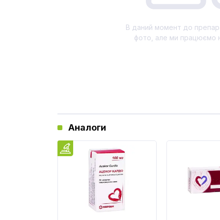
В даний момент до препар
фото, але ми працюємо 
Аналоги