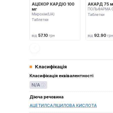
АЦЕКОР КАРДІО 100
АКАРД 75 м
мг
ПОЛЬФАРМА С.
Мікрохім(UA)
Таблетки
Таблетки
57.10
92.90
від
грн
від
грн
Класифікація
Класифікація еквівалентності
N/A
Діюча речовина
АЦЕТИЛСАЛІЦИЛОВА КИСЛОТА