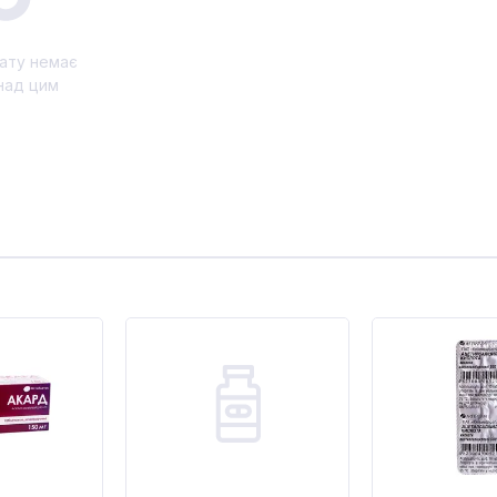
ату немає
над цим