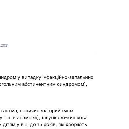
.2021
индром у випадку інфекційно-запальних
алкогольним абстинентним синдромом),
ьна астма, спричинена прийомом
у т.ч. в анамнезі), шлунково-кишкова
ітям у віці до 15 років, які хворіють