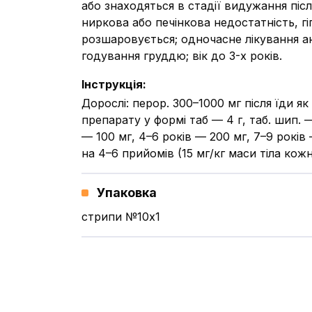
або знаходяться в стадії видужання післ
ниркова або печінкова недостатність, гі
розшаровується; одночасне лікування ан
годування груддю; вік до 3-х років.
Інструкція
:
Дорослі: перор. 300–1000 мг після їди
препарату у формі таб — 4 г, таб. шип. 
— 100 мг, 4–6 років — 200 мг, 7–9 років
на 4–6 прийомів (15 мг/кг маси тіла кожн
Упаковка
стрипи №10x1