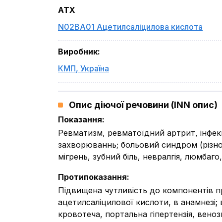
ATX
N02BA01 Ацетилсаліцилова кислота
Виробник
:
КМП
,
Україна
Опис діючої речовини (INN опис)
Показання
:
Ревматизм, ревматоїдний артрит, інфек
захворюваннь; больовий синдром (різног
мігрень, зубний біль, невралгія, люмбаго
Протипоказання
:
Підвищена чутливість до компонентів п
ацетилсаліцилової кислоти, в анамнезі;
кровотеча, портальна гіпертензія, венозн