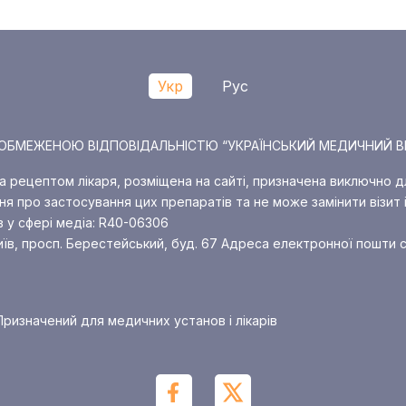
Укр
Рус
О З ОБМЕЖЕНОЮ ВІДПОВІДАЛЬНІСТЮ “УКРАЇНСЬКИЙ МЕДИЧНИЙ В
за рецептом лікаря, розміщена на сайті, призначена виключно д
я про застосування цих препаратів та не може замінити візит і
в у сфері медіа: R40-06306
иїв, просп. Берестейський, буд. 67
Адреса електронної пошти с
ризначений для медичних установ і лікарів