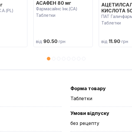
АСАФЕН 80 мг
г
АЦЕТИЛСАЛ
Фармасайнс Інк.(CA)
КИСЛОТА 50
А.(PL)
Таблетки
ПАТ Галичфар
Таблетки
90.50
11.90
від
грн
від
грн
Форма товару
Таблетки
Умови відпуску
без рецепту