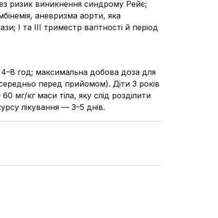
ерез ризик виникнення синдрому Рейє;
мбінемія, аневризма аорти, яка
; І та ІІІ триместр вагітності й період
 4–8 год; максимальна добова доза для
посередньо перед прийомом). Діти 3 років
60 мг/кг маси тіла, яку слід розділити
курсу лікування — 3–5 днів.