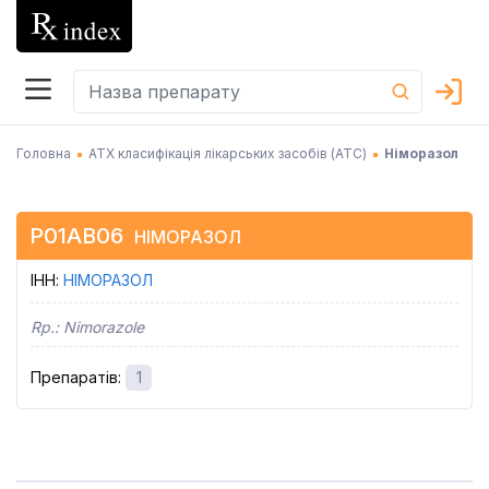
Головна
АТХ класифікація лікарських засобів (АТC)
Німоразол
P01AB06
НІМОРАЗОЛ
ІНН
:
НІМОРАЗОЛ
Rp.:
Nimorazole
Препаратів
:
1