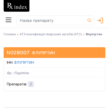
Головна
АТХ класифікація лікарських засобів (АТC)
Флупіртин
N02BG07
ФЛУПІРТИН
ІНН
:
ФЛУПІРТИН
Rp.:
Flupirtine
Препаратів
:
2