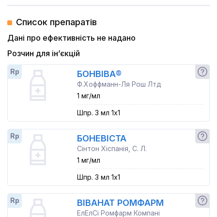
Список препаратів
Дані про ефективність не надано
Розчин для ін’єкцій
Rp
БОНВІВА®
Ф.Хоффманн-Ля Рош Лтд
1 мг/мл
Шпр. 3 мл 1x1
Rp
БОНЕВІСТА
Сінтон Хіспанія, С. Л.
1 мг/мл
Шпр. 3 мл 1x1
Rp
ВІВАНАТ РОМФАРМ
ЕлЕлСі Ромфарм Компані