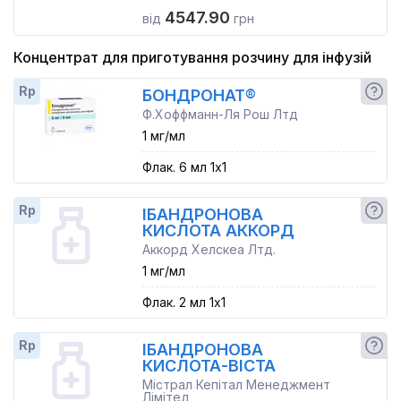
4547.90
від
грн
Концентрат для приготування розчину для інфузій
Rp
БОНДРОНАТ®
Ф.Хоффманн-Ля Рош Лтд
1 мг/мл
Флак. 6 мл 1x1
Rp
ІБАНДРОНОВА
КИСЛОТА АККОРД
Аккорд Хелскеа Лтд.
1 мг/мл
Флак. 2 мл 1x1
Rp
ІБАНДРОНОВА
КИСЛОТА-ВІСТА
Містрал Кепітал Менеджмент
Лімітед