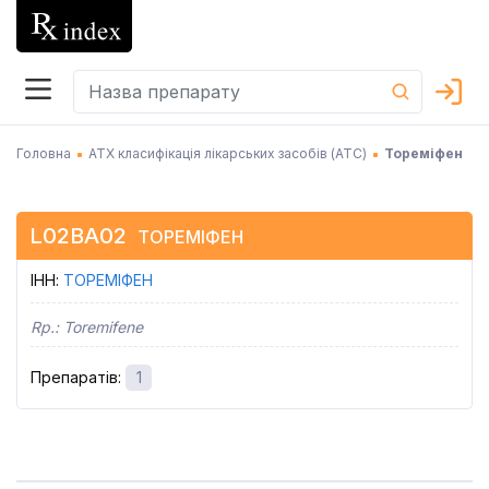
Головна
АТХ класифікація лікарських засобів (АТC)
Тореміфен
L02BA02
ТОРЕМІФЕН
ІНН
:
ТОРЕМІФЕН
Rp.:
Toremifene
Препаратів
:
1