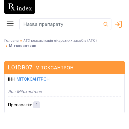
Головна
АТХ класифікація лікарських засобів (АТC)
Мітоксантрон
L01DB07
МІТОКСАНТРОН
ІНН
:
МІТОКСАНТРОН
Rp.:
Mitoxantrone
Препаратів
:
1