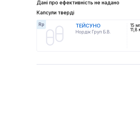
Дані про ефективність не надано
Капсули тверді
Rp
ТЕЙСУНО
15 м
11,8 
Нордік Груп Б.В.