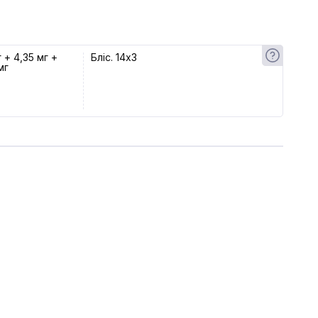
г + 4,35 мг +
Бліс. 14x3
мг