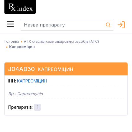
Головна
АТХ класифікація лікарських засобів (АТC)
Капреоміцин
J04AB30
КАПРЕОМІЦИН
ІНН
:
КАПРЕОМІЦИН
Rp.:
Capreomycin
Препаратів
:
1