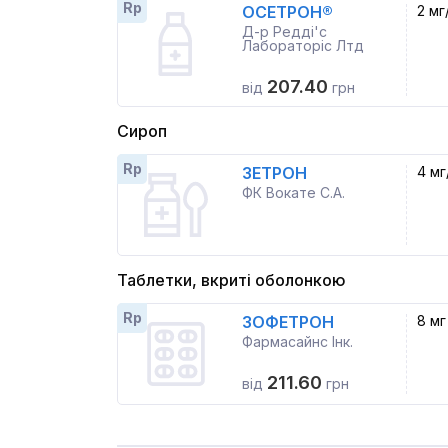
Rp
ОСЕТРОН®
2 мг
Д-р Редді'с
Лабораторіс Лтд
207.40
від
грн
Сироп
Rp
ЗЕТРОН
4 мг
ФК Вокате С.А.
Таблетки, вкриті оболонкою
Rp
ЗОФЕТРОН
8 мг
Фармасайнс Інк.
211.60
від
грн