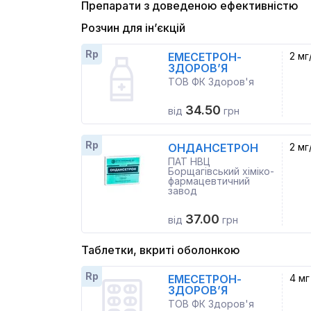
Препарати з доведеною ефективністю
Розчин для ін’єкцій
Rp
ЕМЕСЕТРОН-
2 мг
ЗДОРОВ’Я
ТОВ ФК Здоров'я
34.50
від
грн
Rp
ОНДАНСЕТРОН
2 мг
ПАТ НВЦ
Борщагівський хіміко-
фармацевтичний
завод
37.00
від
грн
Таблетки, вкриті оболонкою
Rp
ЕМЕСЕТРОН-
4 мг
ЗДОРОВ’Я
ТОВ ФК Здоров'я