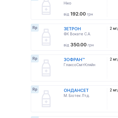
Ніко
192.00
від
грн
Rp
ЗЕТРОН
2 мг
ФК Вокате С.А.
350.00
від
грн
Rp
ЗОФРАН™
2 мг
ГлаксоСмітКляйн
Rp
ОНДАНСЕТ
2 мг
М. Біотек Лтд.