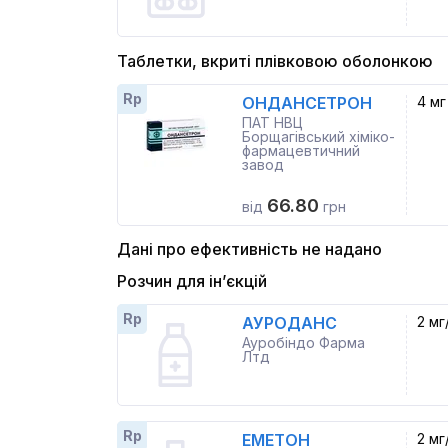
Таблетки, вкриті плівковою оболонкою
Rp
ОНДАНСЕТРОН
4 мг
ПАТ НВЦ
Борщагівський хіміко-
фармацевтичний
завод
66.80
від
грн
Дані про ефективність не надано
Розчин для ін’єкцій
Rp
АУРОДАНС
2 мг
Ауробіндо Фарма
Лтд
Rp
ЕМЕТОН
2 мг