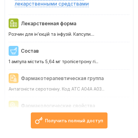
лекарственными средствами
Лекарственная форма
Розчин для ін’єкцій та інфузій. Капсули....
Состав
1 ампула містить 5,64 мг тропісетрону гі...
Фармакотерапевтическая группа
Антагоністи серотоніну. Код АТС А04А А03...
Фармакологические свойства
Фармако...
Получить полный доступ
Показания