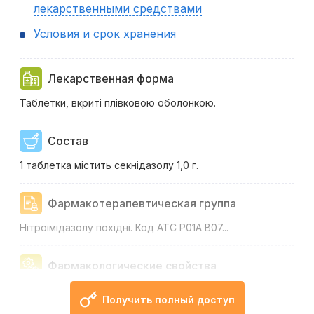
лекарственными средствами
Условия и срок хранения
Лекарственная форма
Таблетки, вкриті плівковою оболонкою.
Состав
1 таблетка містить секнідазолу 1,0 г.
Фармакотерапевтическая группа
Нітроімідазолу похідні. Код АТС Р01А В07...
Фармакологические свойства
Фармако...
Получить полный доступ