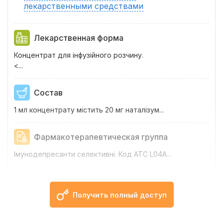
лекарственными средствами
Лекарственная форма
Концентрат для інфузійного розчину.
<...
Состав
1 мл концентрату містить 20 мг наталізум...
Фармакотерапевтическая группа
Імунодепресанти селективні. Код АТС L04A...
Фармакологические свойства
Получить полный доступ
Фармако...