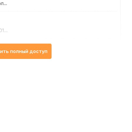
л...
1...
ить полный доступ
ю. У гангліо...
ь до ...