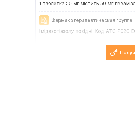
1 таблетка 50 мг містить 50 мг левамізо
Фармакотерапевтическая группа
Імідазотіазолу похідні. Код АТС Р02С Е0
Фармакологические свойства
Получ
Левамізол має швидку антигельмінтну ді
Показания
Аскаридоз
Противопоказания
Підвищена індивідуальна чутливіст