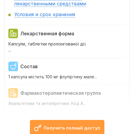
лекарственными средствами
Условия и срок хранения
Лекарственная форма
Капсули, таблетки пролонгованої дії.
...
Состав
1 капсула мiстить 100 мг флупіртину мале...
Фармакотерапевтическая группа
Анальгетики та антипіретики. Код А...
Фармакологические свойства
Получить полный доступ
Фармако...