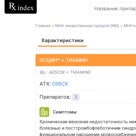
Главная
МНН лекарственных средств (INN)
МНН н
Характеристики
ЭСЦИН* + ТИАМИН
Rp.:
AESCIN + THIAMINE
АТХ
:
C05CX
Препаратов
:
3
Симптомы
:
Хроническая венозная недостаточность ниж
болезнью и посттромбофлеботичним синдро
функциональном нарушении кровоснабжения 