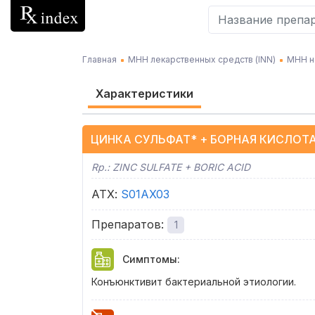
Главная
МНН лекарственных средств (INN)
МНН н
Характеристики
ЦИНКА СУЛЬФАТ* + БОРНАЯ КИСЛОТ
Rp.:
ZINC SULFATE + BORIC ACID
АТХ
:
S01AX03
Препаратов
:
1
Симптомы
:
Конъюнктивит бактериальной этиологии.