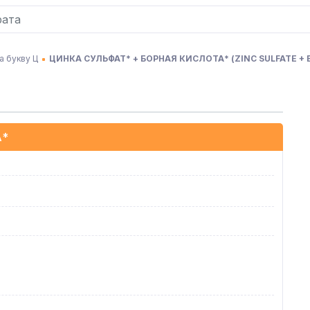
а букву Ц
ЦИНКА СУЛЬФАТ* + БОРНАЯ КИСЛОТА*
(
ZINC SULFATE + 
А*