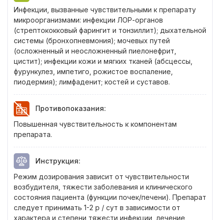
Инфекции, вызванные чувствительными к препарату
микроорганизмами: инфекции ЛОР-органов
(стрептококковый фарингит и тонзиллит); дыхательной
системы (бронхопневмония); мочевых путей
(осложненный и неосложненный пиелонефрит,
цистит); инфекции кожи и мягких тканей (абсцессы,
фурункулез, импетиго, рожистое воспаление,
пиодермия); лимфаденит; костей и суставов.
Противопоказания
:
Повышенная чувствительность к компонентам
препарата.
Инструкция
:
Режим дозирования зависит от чувствительности
возбудителя, тяжести заболевания и клинического
состояния пациента (функции почек/печени). Препарат
следует принимать 1-2 р / сут в зависимости от
характера и степени тяжести инфекции, лечение