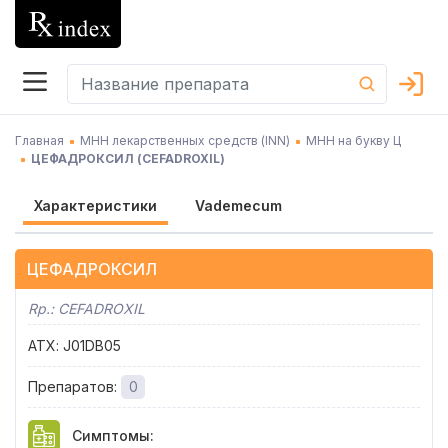
Главная
МНН лекарственных средств (INN)
МНН на букву Ц
ЦЕФАДРОКСИЛ
(
CEFADROXIL
)
Характеристики
Vademecum
ЦЕФАДРОКСИЛ
Rp.:
CEFADROXIL
АТХ
:
J01DB05
Препаратов
:
0
Симптомы
: