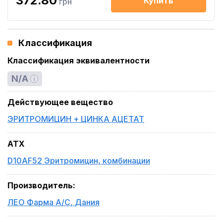
372.80
Купить
грн
Классификация
Классификация эквивалентности
N/A
Действующее вещество
ЭРИТРОМИЦИН + ЦИНКА АЦЕТАТ
ATX
D10AF52 Эритромицин, комбинации
Производитель
:
ЛЕО Фарма А/С
,
Дания