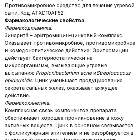
Противомикробное средство для лечения угревой
сыпи. Код АТХD10AF52.
Фармакологические свойства.
Фармакодинамика.
Зинеритâ – эритромицин-цинковый комплекс.
Оказывает противомикробное, противомикробное
и комедонолитическое действие
.
Эритромицин
действует бактериостатически на
микроорганизмы, вызывающие угревые
высыпания:
Propionibacterium acne
и
Streptococcus
epidermidis
. Цинк уменьшает продуцирование
секрета сальных желез, оказывает вяжущее
действие.
Фармакокинетика.
Комплексная связь компонентов препарата
обеспечивает хорошее проникновение в кожу
активных веществ. Цинк в основном связывается
с фолликулярным эпителием и не резорбируется в