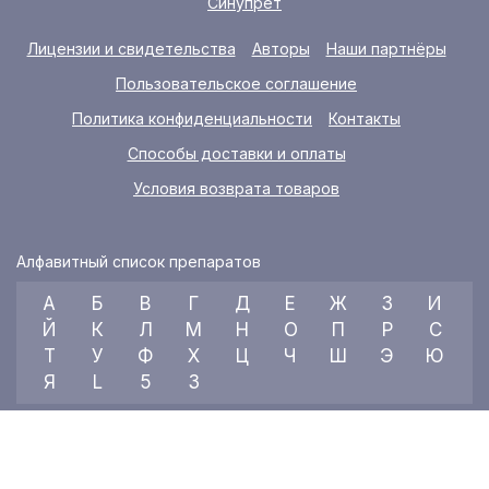
Синупрет
Лицензии и свидетельства
Авторы
Наши партнёры
Пользовательское соглашение
Политика конфиденциальности
Контакты
Способы доставки и оплаты
Условия возврата товаров
Алфавитный список препаратов
А
Б
В
Г
Д
Е
Ж
З
И
Й
К
Л
М
Н
О
П
Р
С
Т
У
Ф
Х
Ц
Ч
Ш
Э
Ю
Я
L
5
3
© 2026 RX index, ООО «УКРАИНСКИЙ МЕДИЦИНСКИЙ ВЕСТНИК»
Все права защищены.