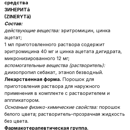
средства
ЗИНЕРИТ
â
(ZINERYT
â
)
Состав:
действующие вещества:
эритромицин, цинка
ацетат;
1 мл приготовленного раствора содержит
эритромицина 40 мг и цинка ацетата дигидрата,
микронизированного 12 мг;
вспомогательные вещества (растворитель):
диизопропил себакат, этанол безводный.
Лекарственная форма.
Порошок для
приготовления раствора для наружного
применения в комплекте с растворителем и
аппликатором.
Основные физико-химические свойства:
порошок
белого цвета; растворитель–прозрачная жидкость
без цвета.
Фармакотерапевтическая группа.