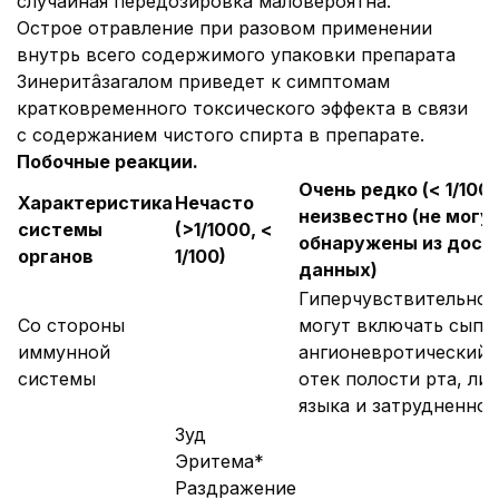
случайная передозировка маловероятна.
Острое отравление при разовом применении
внутрь всего содержимого упаковки препарата
Зинеритâзагалом приведет к симптомам
кратковременного токсического эффекта в связи
с содержанием чистого спирта в препарате.
Побочные реакции.
Очень редко (< 1/1000
Характеристика
Нечасто
неизвестно (не могу
системы
(>1/1000, <
обнаружены из дост
органов
1/100)
данных)
Гиперчувствительно
Со стороны
могут включать сыпь,
иммунной
ангионевротический о
системы
отек полости рта, лиц
языка и затрудненное
Зуд
Эритема*
Раздражение