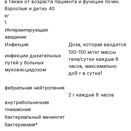
а также от возраста пациента и функции почек.
Взрослые и дети≥ 40
кг Табл
1
Интермитирующее
введение
Инфекция
Доза, которая вводится
100-150 мг/кг массы
инфекции дыхательных
тела/сутки каждые 8
путей у больных
часов, максимально
муковисцидозом
до9 г в сутки1
фебрильная нейтропения
2 г каждые 8 часов
внутрибольничная
пневмония
бактериальный менингит
бактериемия*