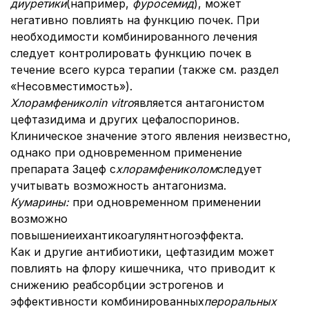
диуретики
(например,
фуросемид
), может
негативно повлиять на функцию почек. При
необходимости комбинированного лечения
следует контролировать функцию почек в
течение всего курса терапии (также см. раздел
«Несовместимость»).
Хлорамфеникол
in vitro
является антагонистом
цефтазидима и других цефалоспоринов.
Клиническое значение этого явления неизвестно,
однако при одновременном применение
препарата Зацеф с
хлорамфениколом
следует
учитывать возможность антагонизма.
Кумарины:
при одновременном применении
возможно
повышениеихантикоагулянтногоэффекта.
Как и другие антибиотики, цефтазидим может
повлиять на флору кишечника, что приводит к
снижению реабсорбции эстрогенов и
эффективности комбинированных
пероральных