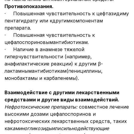
Противопоказания.
· Повышенная чувствительность к цефтазидиму
пентагидрату или кдругимкомпонентам
препарата.
· Повышенная чувствительность к
цефалоспориновымантибиотикам.
· Наличие в анамнезе тяжелой
гиперчувствительности (например,
анафилактические реакции) к другим β-
лактамнымантибиотикам(пенициллины,
монобактамы и карбапенемы).
Взаимодействие с другими лекарственными
средствами и другие виды взаимодействий.
Нефротоксические препараты:
совместное лечение
высокими дозами цефалоспоринов и
нефротоксических лекарственных средств, таких
как
аминогликозиды
или
сильнодействующие