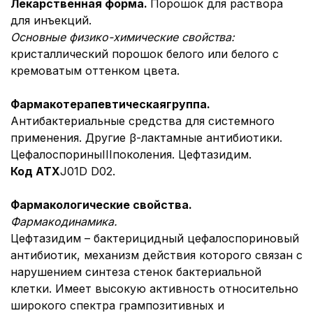
Лекарственная форма.
Порошок для раствора
для инъекций.
Основные физико-химические свойства:
кристаллический порошок белого или белого с
кремоватым оттенком цвета.
Фармакотерапевтич
ескаягруппа.
Антибактериальные средства для системного
применения. Другие β-лактамные антибиотики.
ЦефалоспориныІІІпоколения. Цефтазидим.
Код АТ
Х
J01D D02.
Фармакологические свойства.
Фармакодинамика.
Цефтазидим – бактерицидный цефалоспориновый
антибиотик, механизм действия которого связан с
нарушением синтеза стенок бактериальной
клетки. Имеет высокую активность относительно
широкого спектра грампозитивных и