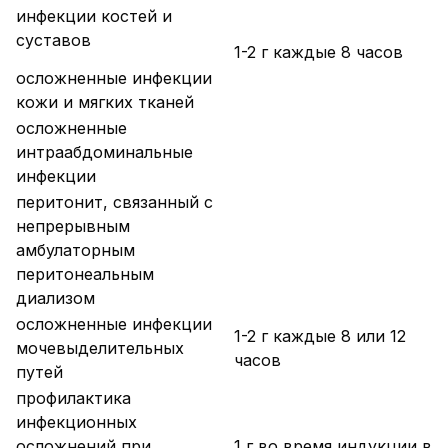
инфекции костей и
суставов
1-2 г каждые 8 часов
осложненные инфекции
кожи и мягких тканей
осложненные
интраабдоминальные
инфекции
перитонит, связанный с
непрерывным
амбулаторным
перитонеальным
диализом
осложненные инфекции
1-2 г каждые 8 или 12
мочевыделительных
часов
путей
профилактика
инфекционных
осложнений при
1 г во время индукции в