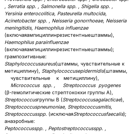
, Serratia spp. , Salmonella spp. , Shigella spp. ,
Yersinia enterocolitica, Pasteurella multocida,
Acinetobacter spp. , Neisseria gonorrhoeae, Neisseria
meningitidis, Haemophilus influenzae
(включаяампициллинрезистентныештаммы),
Haemophilus parainfluenzae
(включаяампициллинрезистентныештаммы);
грампозитивные:
Staphylococcus
aureus
(штаммы, чувствительные к
метициллину),
Staphylococcus
epidermidis
(штаммы,
чувствительные к метициллину),
Micrococcus
spp
. ,
Streptococcus
pyogen
е
s
(β-гемолитические стрептококки группы А),
Streptococcus
группы В (
Streptococcus
agalacti
с
ae
),
Streptococcus
pneumoniae
,
Streptococcus
mitis
,
Streptococcus
spp
.
(исключая
Streptococcus
faecalis
);
анаэробные:
Peptococcus
spp
. ,
Peptostreptococcus
spp
. ,