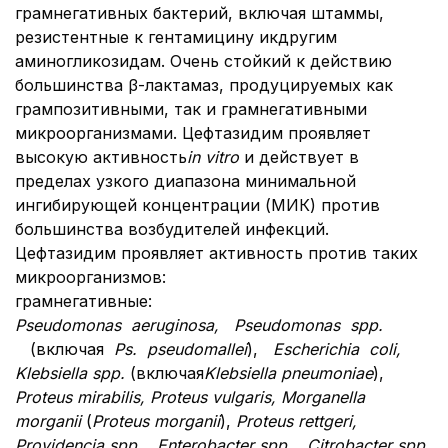
грамнегативных бактерий, включая штаммы,
резистентные к гентамицину икдругим
аминогликозидам. Очень стойкий к действию
большинства β-лактамаз, продуцируемых как
грампозитивными, так и грамнегативными
микроорганизмами. Цефтазидим проявляет
высокую активность
in vitro
и действует в
пределах узкого диапазона минимальной
ингибирующей концентрации (МИК) против
большинства возбудителей инфекций.
Цефтазидим проявляет активность против таких
микроорганизмов:
грамнегативные:
Pseudomonas aeruginosa, Pseudomonas spp.
(включая
Ps
.
pseudomallei
),
Е
scherichia
coli
,
Klebsiella spp.
(включая
Klebsiella pneumoniae
),
Proteus mirabilis, Proteus vulgaris, Morganella
morganii
(
Proteus morganii
),
Proteus rettgeri,
Providencia spp. , Enterobacter spp. , Citrobacter spp.