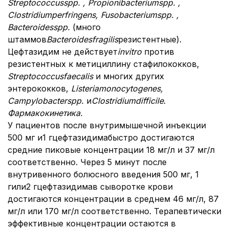
Streptococcus
spp
. ,
Propionibacterium
spp
. ,
Clostridium
perfringens
,
Fusobacterium
spp
. ,
Bacteroides
spp
.
(много
штаммов
Bacteroides
fragilis
резистентные).
Цефтазидим не действует
in
vitro
против
резистентных к метициллину стафилококков,
Streptococcus
faecalis
и многих других
энтерококков,
Listeria
monocytogenes
,
Campylobacter
spp
.
и
Clostridium
difficile
.
Фармакокинетика.
У пациентов после внутримышечной инъекции
500 мг и1 гцефтазидимабыстро достигаются
средние пиковые концентрации 18 мг/л и 37 мг/л
соответственно. Через 5 минут после
внутривенного болюсного введения 500 мг, 1
гили2 гцефтазидимав сыворотке крови
достигаются концентрации в среднем 46 мг/л, 87
мг/л или 170 мг/л соответственно. Терапевтически
эффективные концентрации остаются в