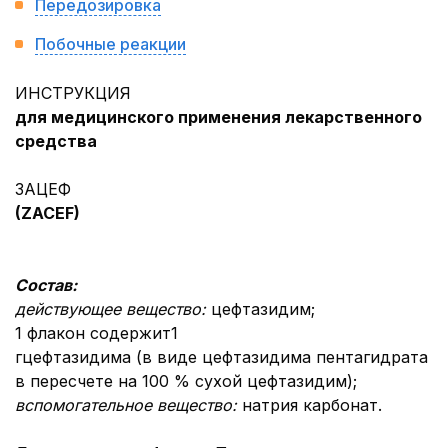
Передозировка
Побочные реакции
ИНСТРУКЦИЯ
для медицинского применения лекарственного
средства
ЗАЦЕФ
(ZACEF)
Состав
:
действующее вещество:
цефтазидим;
1 флакон содержит1
гцефтазидима (в виде цефтазидима пентагидрата с
в пересчете на 100 % сухой цефтазидим);
вспомогательн
ое веществ
о:
натрия карбонат.