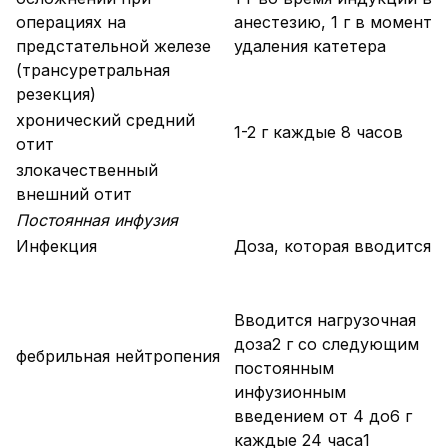
операциях на
анестезию, 1 г в момент
предстательной железе
удаления катетера
(трансуретральная
резекция)
хронический средний
1-2 г каждые 8 часов
отит
злокачественный
внешний отит
Постоянная инфузия
Инфекция
Доза, которая вводится
Вводится нагрузочная
доза2 г со следующим
фебрильная нейтропения
постоянным
инфузионным
введением от 4 до6 г
каждые 24 часа1