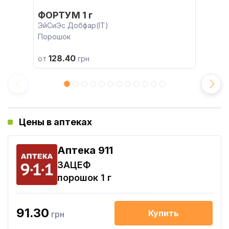
ФОРТУМ 1 г
ЭйСиЭс Добфар(IT)
Порошок
128.40
от
грн
Цены в аптеках
Aптека 911
ЗАЦЕФ
порошок 1 г
91.30
Купить
грн