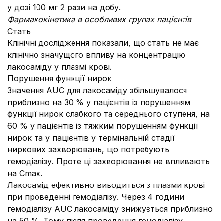
у дозі 100 мг 2 рази на добу.
Фармакокінетика в особливих групах пацієнтів
Стать
Клінічні дослідження показали, що стать не має
клінічно значущого впливу на концентрацію
лакосаміду у плазмі крові.
Порушення функції нирок
Значення AUC для лакосаміду збільшувалося
приблизно на 30 % у пацієнтів із порушенням
функції нирок слабкого та середнього ступеня, на
60 % у пацієнтів із тяжким порушенням функції
нирок та у пацієнтів у термінальній стадії
ниркових захворювань, що потребують
гемодіалізу. Проте ці захворювання не впливають
на Cmax.
Лакосамід ефективно виводиться з плазми крові
при проведенні гемодіалізу. Через 4 години
гемодіалізу AUC лакосаміду знижується приблизно
на 50 %. Тому після проведення гемодіалізу