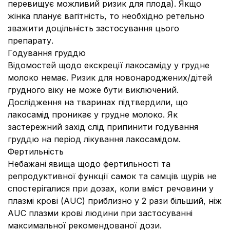
перевищує можливий ризик для плода). Якщо
жінка планує вагітність, то необхідно ретельно
зважити доцільність застосування цього
препарату.
Годування груддю
Відомостей щодо екскреції лакосаміду у грудне
молоко немає. Ризик для новонароджених/дітей
грудного віку не може бути виключений.
Дослідження на тваринах підтвердили, що
лакосамід проникає у грудне молоко. Як
застережний захід слід припинити годування
груддю на період лікування лакосамідом.
Фертильність
Небажані явища щодо фертильності та
репродуктивної функції самок та самців щурів не
спостерігалися при дозах, коли вміст речовини у
плазмі крові (AUC) приблизно у 2 рази більший, ніж
AUC плазми крові людини при застосуванні
максимальної рекомендованої дози.