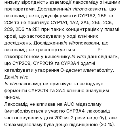
низьку вірогідність взаємодії лакосаміду з іншими
препаратами. Дослідження
in vitro
показують, що
лакосамід не індукує ферменти CYP1A2, 2B6 та
2C9 та не пригнічує CYP1A1, 1A2, 2A6, 2B6, 2C8,
2C9, 2D6 та 2E1 при таких концентраціях у плазмі
крові, що застосовували у ході клінічних
досліджень. Дослідження
in vitro
показали, що
лакосамід не транспортується Р-
глікопротеїном у кишечнику.
In vitro
дані свідчать,
що CYP2C9, CYP2C19 та CYP3A4 здатні
каталізувати утворення О-десметилметаболіту.
Дані
і
n vivo
Іn vivo
лакосамід не пригнічує та не індукує
ферменти CYP2C19 та 3А4 клінічно значущим
чином.
Лакосамід не впливав на AUC мідазоламу
(метаболізується з участю CYP3A4, лакосамід
застосовували у дозі 200 мг 2 рази на добу), але
Cmaxмідазоламу була дещо підвищеною (30 %).