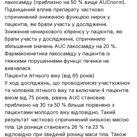
лакосаміду (приблизно на 50 % вище AUCnorm).
Підвищений вплив препарату частково
спричинений зниженою функцією нирок у
пацієнтів, які брали участь у дослідженні.
Зниження нениркового кліренсу у пацієнтів, які
брали участь у дослідженні, спричинило
збільшення значень AUC лакосаміду на 20 %.
Фармакокінетика лакосаміду у пацієнтів із
тяжкими порушеннями функції печінки не
вивчалася.
Пацієнти літнього віку (від 65 років)
У ході досліджень, що проводилисяз участюжінок
та чоловіків літнього віку та включали 4 пацієнтів
віком від 75 років, рівень AUC становив
приблизно на 30 та 50 % більше порівняно з
пацієнтами молодого віку відповідно. Такий
результат частково спричинений низькою масою
тіла. Ця різниця становить 26 % та 23 %
відповідно при зведеній різниці маси тіла. Також