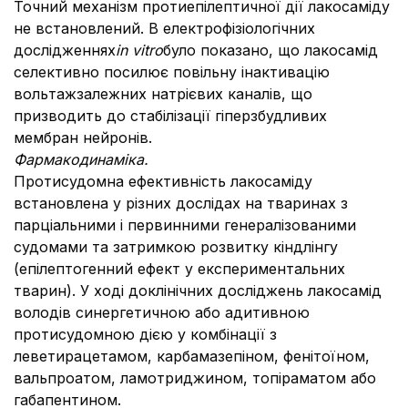
Точний механізм протиепілептичної дії лакосаміду
не встановлений. В електрофізіологічних
дослідженнях
in vitro
було показано, що лакосамід
селективно посилює повільну інактивацію
вольтажзалежних натрієвих каналів, що
призводить до стабілізації гіперзбудливих
мембран нейронів.
Фармакодинаміка.
Протисудомна ефективність лакосаміду
встановлена у різних дослідах на тваринах з
парціальними і первинними генералізованими
судомами та затримкою розвитку кіндлінгу
(епілептогенний ефект у експериментальних
тварин). У ході доклінічних досліджень лакосамід
володів синергетичною або адитивною
протисудомною дією у комбінації з
леветирацетамом, карбамазепіном, фенітоїном,
вальпроатом, ламотриджином, топіраматом або
габапентином.