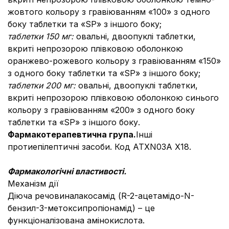
жовтого кольору з гравіюванням «100» з одного
боку таблетки та «SP» з іншого боку;
таблетки 150 мг:
овальні, двоопуклі таблетки,
вкриті непрозорою плівковою оболонкою
оранжево-рожевого кольору з гравіюванням «150»
з одного боку таблетки та «SP» з іншого боку;
таблетки 200 мг:
овальні, двоопуклі таблетки,
вкриті непрозорою плівковою оболонкою синього
кольору з гравіюванням «200» з одного боку
таблетки та «SP» з іншого боку.
Фармакотерапевтична група.
Інші
протиепілептичні засоби. Код АТХ
N03A X18.
Фармакологічні властивості.
Механізм дії
Діюча речовиналакосамід (R-2-ацетамідо-N-
бензил-3-метоксипропіонамід) – це
функціоналізована амінокислота.