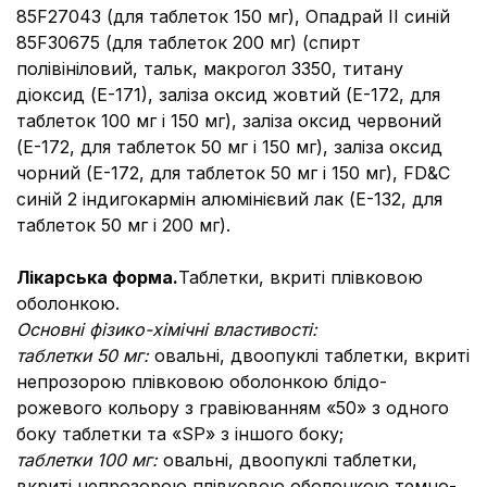
85F27043 (для таблеток 150 мг), Опадрай II синій
85F30675 (для таблеток 200 мг) (спирт
полівініловий, тальк, макрогол 3350, титану
діоксид (Е-171), заліза оксид жовтий (Е-172, для
таблеток 100 мг і 150 мг), заліза оксид червоний
(Е-172, для таблеток 50 мг і 150 мг), заліза оксид
чорний (Е-172, для таблеток 50 мг і 150 мг), FD&C
синій 2 індигокармін алюмінієвий лак (Е-132, для
таблеток 50 мг і 200 мг).
Лікарська форма.
Таблетки, вкриті плівковою
оболонкою.
Основні фізико-хімічні властивості:
таблетки 50 мг:
овальні, двоопуклі таблетки, вкриті
непрозорою плівковою оболонкою блідо-
рожевого кольору з гравіюванням «50» з одного
боку таблетки та «SP» з іншого боку;
таблетки 100 мг:
овальні, двоопуклі таблетки,
вкриті непрозорою плівковою оболонкою темно-