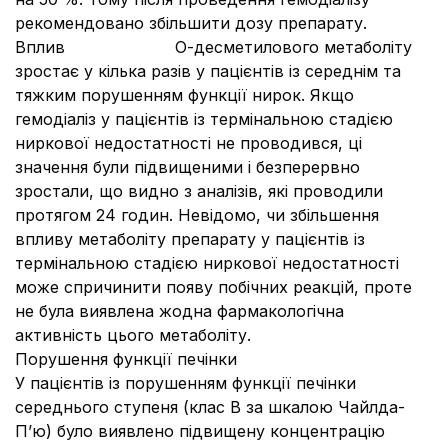
рекомендовано збільшити дозу препарату.
Вплив О-десметилового метаболіту
зростає у кілька разів у пацієнтів із середнім та
тяжким порушенням функції нирок. Якщо
гемодіаліз у пацієнтів із термінальною стадією
ниркової недостатності не проводився, ці
значення були підвищеними і безперервно
зростали, що видно з аналізів, які проводили
протягом 24 годин. Невідомо, чи збільшення
впливу метаболіту препарату у пацієнтів із
термінальною стадією ниркової недостатності
може спричинити появу побічних реакцій, проте
не була виявлена жодна фармакологічна
активність цього метаболіту.
Порушення функції печінки
У пацієнтів із порушенням функції печінки
середнього ступеня (клас В за шкалою Чайлда-
П’ю) було виявлено підвищену концентрацію