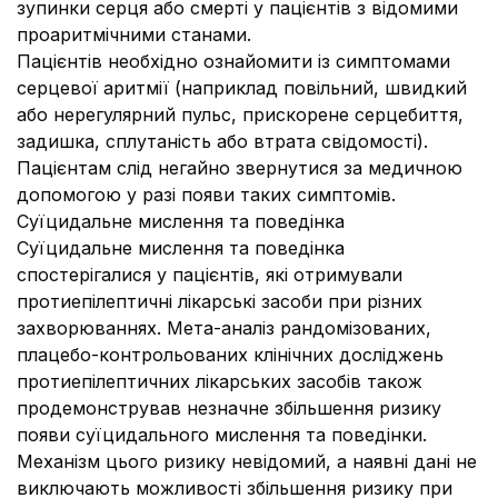
зупинки серця або смерті у пацієнтів з відомими
проаритмічними станами.
Пацієнтів необхідно ознайомити із симптомами
серцевої аритмії (наприклад повільний, швидкий
або нерегулярний пульс, прискорене серцебиття,
задишка, сплутаність або втрата свідомості).
Пацієнтам слід негайно звернутися за медичною
допомогою у разі появи таких симптомів.
Суїцидальне мислення та поведінка
Суїцидальне мислення та поведінка
спостерігалися у пацієнтів, які отримували
протиепілептичні лікарські засоби при різних
захворюваннях. Мета-аналіз рандомізованих,
плацебо-контрольованих клінічних досліджень
протиепілептичних лікарських засобів також
продемонстрував незначне збільшення ризику
появи суїцидального мислення та поведінки.
Механізм цього ризику невідомий, а наявні дані не
виключають можливості збільшення ризику при