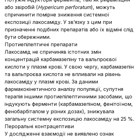
або звіробій (
Hypericum perforatum
), можуть
спричинити помірне зниження системної
експозиції лакосаміду. У зв’язку з цим при
призначенні подібних препаратів або їх відміні слід
бути обережними.
Протиепілептичні препарати
Лакосамід не спричиняв істотних змін
концентрацій карбамазепіну та вальпроєвої
кислоти у плазмі крові. У свою чергу, карбамазепін
та вальпроєва кислота не впливали на рівень
лакосаміду у плазмі крові. За даними
фармакокінетичного аналізу популяції, супутня
терапія іншими протиепілептичними засобами, що
індукують ферменти (карбамазепіном, фенітоїном,
фенобарбіталом у різних дозах), знижувала
загальну системну експозицію лакосаміду на 25 %.
Пероральні контрацептиви
У дослідженні взаємодії не виявлено ознак