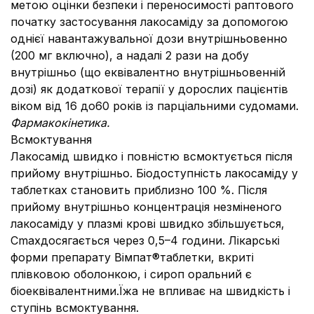
метою оцінки безпеки і переносимості раптового
початку застосування лакосаміду за допомогою
однієї навантажувальної дози внутрішньовенно
(200 мг включно), а надалі 2 рази на добу
внутрішньо (що еквівалентно внутрішньовенній
дозі) як додаткової терапії у дорослих пацієнтів
віком від 16 до60 років із парціальними судомами.
Фармакокінетика.
Всмоктування
Лакосамід швидко і повністю всмоктується після
прийому внутрішньо. Біодоступність лакосаміду у
таблетках становить приблизно 100 %. Після
прийому внутрішньо концентрація незміненого
лакосаміду у плазмі крові швидко збільшується,
Cmaxдосягається через 0,5–4 години. Лікарські
форми препарату Вімпат®таблетки, вкриті
плівковою оболонкою, і сироп оральний є
біоеквівалентними.Їжа не впливає на швидкість і
ступінь всмоктування.