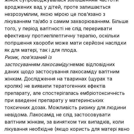
вроджених вад у дітей, проте залишається
незрозумілим, якою мірою це пов’язано з
лікуванням та/або з самим захворюванням. Більше
того, у період вагітності не слід переривати
ефективну протиепілептичну терапію, оскільки
погіршення хвороби може мати серйозні наслідки
як для матері, так і для плода.
Ризик, пов’язаний із
застосуванням лакосаміду:
немає відповідних
даних щодо застосування лакосаміду вагітним
жінкам. Дослідження на тваринах (щурах та
кролях) не виявили тератогенних ефектів
препарату, але спостерігалась ембріотоксичність
при введенні препарату у материнських
токсичних дозах. Можливість ризику для людини
невідома. Лакосамід не слід застосовувати
вагітним жінкам, за винятком тих випадків, коли
лікування необхідне (якщо користь для матері явно