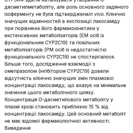
десметилметаболіту, але роль основного задіяного
ізоферменту не була підтверджена
in vivo
. Клінічно
значущих відмінностей в експозиції лакосаміду
при порівнянні його фармакокінетики у
екстенсивних метаболізаторів (ЕМ осіб із
функціональним CYP2C19) та повільних
метаболізаторів (РМ осіб із недостатністю
функціонального CYP2C19) не спостерігалося.
Більше того, дослідження взаємодії з
омепразолом (інгібітором CYP2C19) довели
відсутність клінічно значущих змін плазмової
концентрації лакосаміду, що вказує на мінімальне
значення цього метаболічного шляху.
Концентрація О-десметилового метаболіту у
плазмі крові становить приблизно 15 % від
концентрації лакосаміду. Цей основний метаболіт
не має відомої фармакологічної активності.
Виведення