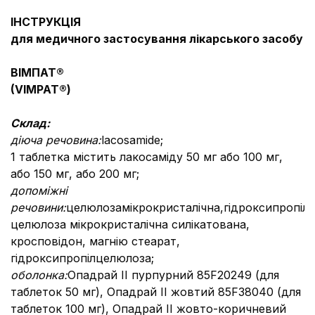
ІНСТРУКЦІЯ
для медичного застосування лікарського засобу
ВІМПАТ®
(VIMPAT®)
Склад:
діюча речовина:
lacosamide;
1 таблетка містить лакосаміду 50 мг або 100 мг,
або 150 мг, або 200 мг;
допоміжні
речовини:
целюлозамікрокристалічна,гідроксипропіл
целюлоза мікрокристалічна силікатована,
кросповідон, магнію стеарат,
гідроксипропілцелюлоза;
оболонка:
Опадрай II пурпурний 85F20249 (для
таблеток 50 мг), Опадрай II жовтий 85F38040 (для
таблеток 100 мг), Опадрай II жовто-коричневий