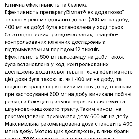
Клінічна ефективність та безпека
Ефективність препаратуВімпат® як додаткової
терапії у рекомендованих дозах (200 мг на добу,
400 мг на добу) була встановлена у ході трьох
багатоцентрових, рандомізованих, плацебо-
контрольованих клінічних досліджень з
підтримувальним періодом 12 тижнів.
Ефективність 600 мг лакосаміду на добу також
була встановлена у ході контрольованих
досліджень додаткової терапії, хоча ефективність
цієї дози була такою ж, як і 400 мг на добу, та
пацієнти краще переносили меншу дозу, оскільки
при застосуванні 600 мг на добу виникали
побічні
реакції
з бокуцентральної нервової системи та
шлунково-кишкового тракту.Таким чином, не
рекомендовано призначати дозу 600 мг на добу.
Максимальна рекомендована доза становить 400
мг на добу. Метою цих досліджень, в яких брали
участь 1308 пацієнтів, які мали в анамнезі у