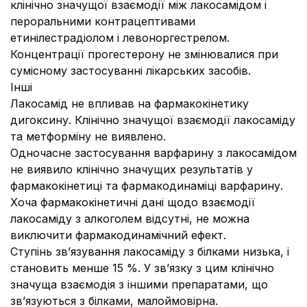
клінічно значущої взаємодії між лакосамідом і
пероральними контрацептивами
етинілестрадіолом і левоноргестрелом.
Концентрації прогестерону не змінювалися при
сумісному застосуванні лікарських засобів.
Інші
Лакосамід не впливав на фармакокінетику
дигоксину. Клінічно значущої взаємодії лакосаміду
та метформіну не виявлено.
Одночасне застосування варфарину з лакосамідом
не виявило клінічно значущих результатів у
фармакокінетиці та фармакодинаміці варфарину.
Хоча фармакокінетичні дані щодо взаємодії
лакосаміду з алкоголем відсутні, не можна
виключити фармакодинамічний ефект.
Ступінь зв’язування лакосаміду з білками низька, і
становить менше 15 %. У зв’язку з цим клінічно
значуща взаємодія з іншими препаратами, що
зв’язуються з білками, малоймовірна.