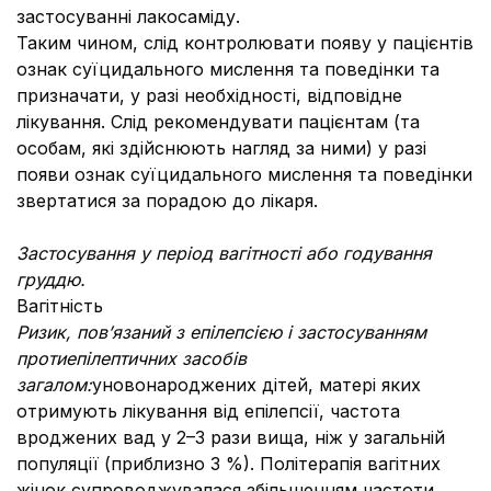
застосуванні лакосаміду.
Таким чином, слід контролювати появу у пацієнтів
ознак суїцидального мислення та поведінки та
призначати, у разі необхідності, відповідне
лікування. Слід рекомендувати пацієнтам (та
особам, які здійснюють нагляд за ними) у разі
появи ознак суїцидального мислення та поведінки
звертатися за порадою до лікаря.
Застосування у період вагітності або годування
груддю.
Вагітність
Ризик, пов’язаний з епілепсією і застосуванням
протиепілептичних засобів
загалом:
уновонароджених дітей, матері яких
отримують лікування від епілепсії, частота
вроджених вад у 2–3 рази вища, ніж у загальній
популяції (приблизно 3 %). Політерапія вагітних
жінок супроводжувалася збільшенням частоти