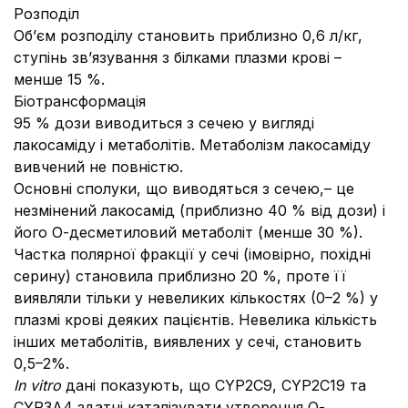
Розподіл
Об’єм розподілу становить приблизно 0,6 л/кг,
ступінь зв’язування з білками плазми крові –
менше 15 %.
Біотрансформація
95 % дози виводиться з сечею у вигляді
лакосаміду і метаболітів. Метаболізм лакосаміду
вивчений не повністю.
Основні сполуки, що виводяться з сечею,– це
незмінений лакосамід (приблизно 40 % від дози) і
його О-десметиловий метаболіт (менше 30 %).
Частка полярної фракції у сечі (імовірно, похідні
серину) становила приблизно 20 %, проте її
виявляли тільки у невеликих кількостях (0–2 %) у
плазмі крові деяких пацієнтів. Невелика кількість
інших метаболітів, виявлених у сечі, становить
0,5–2%.
In vitro
дані показують, що CYP2C9, CYP2C19 та
CYP3A4 здатні каталізувати утворення О-