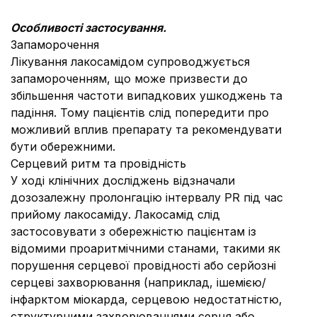
Особливості застосування.
Запаморочення
Лікування лакосамідом супроводжується
запамороченням, що може призвести до
збільшення частоти випадкових ушкоджень та
падіння. Тому пацієнтів слід попередити про
можливий вплив препарату та рекомендувати
бути обережними.
Серцевий ритм та провідність
У ході клінічних досліджень відзначали
дозозалежну пролонгацію інтервалу PR під час
прийому лакосаміду. Лакосамід слід
застосовувати з обережністю пацієнтам із
відомими проаритмічними станами, такими як
порушення серцевої провідності або серйозні
серцеві захворювання (наприклад, ішемією/
інфарктом міокарда, серцевою недостатністю,
структурними захворюваннями серця або