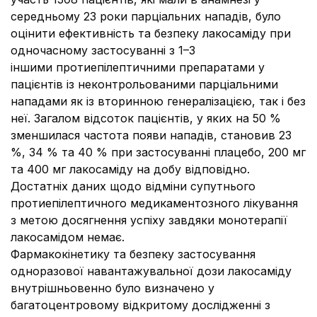
середньому 23 роки парціальних нападів, було
оцінити ефективність та безпеку лакосаміду при
одночасному застосуванні з 1–3
іншими протиепілептичними препаратами у
пацієнтів із неконтрольованими парціальними
нападами як із вторинною генералізацією, так і без
неї. Загалом відсоток пацієнтів, у яких на 50 %
зменшилася частота появи нападів, становив 23
%, 34 % та 40 % при застосуванні плацебо, 200 мг
та 400 мг лакосаміду на добу відповідно.
Достатніх даних щодо відміни супутнього
протиепілептичного медикаментозного лікування
з метою досягнення успіху завдяки монотерапії
лакосамідом немає.
Фармакокінетику та безпеку застосування
одноразової навантажувальної дози лакосаміду
внутрішньовенно було визначено у
багатоцентровому відкритому дослідженні з