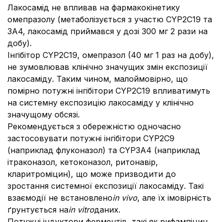
Лакосамід не впливав на фармакокінетику
омепразолу (метаболізується з участю CYP2C19 та
3A4, лакосамід приймався у дозі 300 мг 2 рази на
добу).
Інгібітор CYP2C19, омепразол (40 мг 1 раз на добу),
не зумовлював клінічно значущих змін експозиції
лакосаміду. Таким чином, малоймовірно, що
помірно потужні інгібітори CYP2C19 впливатимуть
на системну експозицію лакосаміду у клінічно
значущому обсязі.
Рекомендується з обережністю одночасно
застосовувати потужні інгібітори CYP2C9
(наприклад флуконазол) та CYP3A4 (наприклад
ітраконазол, кетоконазол, ритонавір,
кларитроміцин), що може призводити до
зростання системної експозиції лакосаміду. Такі
взаємодії не встановлено
in vivo
, але їх імовірність
ґрунтується на
in vitro
даних.
Потужні індуктори ферментів, такі як рифампіцин