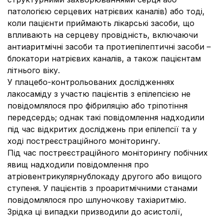
патологією серцевих натрієвих каналів) або тоді,
коли пацієнти приймають лікарські засоби, що
впливають на серцеву провідність, включаючи
антиаритмічні засоби та протиепілептичні засоби –
блокатори натрієвих каналів, а також пацієнтам
літнього віку.
У плацебо-контрольованих дослідженнях
лакосаміду з участю пацієнтів з епілепсією не
повідомлялося про фібриляцію або тріпотіння
передсердь; однак такі повідомлення надходили
під час відкритих досліджень при епілепсії та у
ході постреєстраційного моніторингу.
Під час постреєстраційного моніторингу побічних
явищ надходили повідомлення про
атріовентрикулярнублокаду другого або вищого
ступеня. У пацієнтів з проаритмічними станами
повідомлялося про шлуночкову тахіаритмію.
Зрідка ці випадки призводили до асистолії,