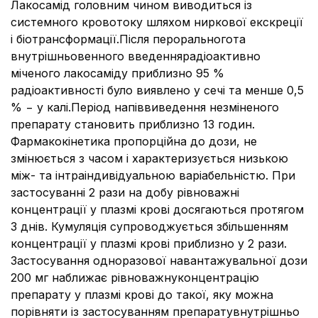
Лакосамід головним чином виводиться із
системного кровотоку шляхом ниркової екскреції
і біотрансформації.Після пероральногота
внутрішньовенного введеннярадіоактивно
міченого лакосаміду приблизно 95 %
радіоактивності було виявлено у сечі та менше 0,5
% − у калі.Період напіввиведення незміненого
препарату становить приблизно 13 годин.
Фармакокінетика пропорційна до дози, не
змінюється з часом і характеризується низькою
між- та інтраіндивідуальною варіабельністю. При
застосуванні 2 рази на добу рівноважні
концентрації у плазмі крові досягаються протягом
3 днів. Кумуляція супроводжується збільшенням
концентрації у плазмі крові приблизно у 2 рази.
Застосування одноразової навантажувальної дози
200 мг наближає рівноважнуконцентрацію
препарату у плазмі крові до такої, яку можна
порівняти із застосуванням препаратувнутрішньо