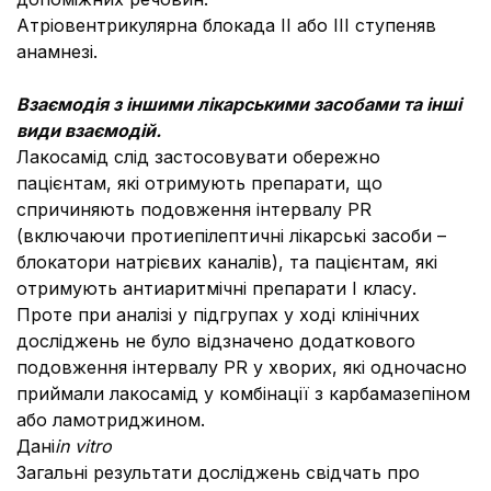
Атріовентрикулярна блокада II або III ступеняв
анамнезі.
Взаємодія з іншими лікарськими засобами
та інші
види взаємодій.
Лакосамід слід застосовувати обережно
пацієнтам, які отримують препарати, що
спричиняють подовження інтервалу PR
(включаючи протиепілептичні лікарські засоби –
блокатори натрієвих каналів), та пацієнтам, які
отримують антиаритмічні препарати I класу.
Проте при аналізі у підгрупах у ході клінічних
досліджень не було відзначено додаткового
подовження інтервалу PR у хворих, які одночасно
приймали лакосамід у комбінації з карбамазепіном
або ламотриджином.
Дані
in vitro
Загальні результати досліджень свідчать про