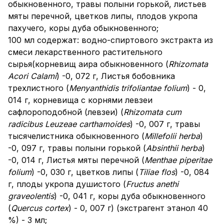
обыкновенного, травы полыни горькой, листьев
мяты перечной, цветков липы, плодов укропа
пахучего, коры дуба обыкновенного;
100 мл содержат: водно-спиртового экстракта из
смеси лекарственного растительного
сырья(корневищ аира обыкновенного (
Rhizomata
Acori Calami
) -0, 072 г, Листья бобовника
трехлистного (
Menyanthidis trifoliantae folium
) - 0,
014 г, корневища с корнями левзеи
сафлороподобной (левзеи) (
Rhizomata cum
radicibus Leuzeae carthamoides
) -0, 007 г, травы
тысячелистника обыкновенного (
Millefolii herba
)
-0, 097 г, травы полыни горькой (
Absinthii herba
)
-0, 014 г, Листья мяты перечной (
Menthae piperitae
folium
) -0, 030 г, цветков липы (
Tiliae flos
) -0, 084
г, плоды укропа душистого (
Fructus anethi
graveolentis
) -0, 041 г, коры дуба обыкновенного
(
Quercus cortex
) - 0, 007 г) (экстрагент этанол 40
%) - 3 мл;