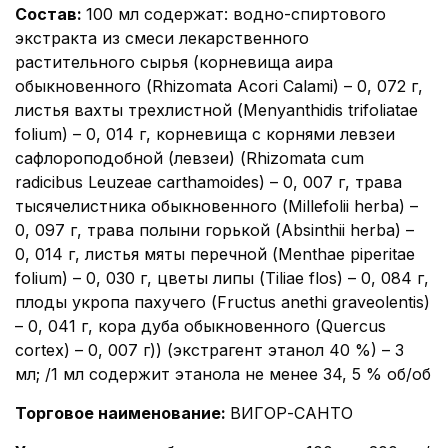
Состав
:
100 мл содержат: водно-спиртового
экстракта из смеси лекарственного
растительного сырья (корневища аира
обыкновенного (Rhizomata Acori Calami) – 0, 072 г,
листья вахты трехлистной (Menyanthidis trifoliatae
folium) – 0, 014 г, корневища с корнями левзеи
сафлороподобной (левзеи) (Rhizomata cum
radicibus Leuzeae carthamoides) – 0, 007 г, трава
тысячелистника обыкновенного (Millefolii herba) –
0, 097 г, трава полыни горькой (Absinthii herba) –
0, 014 г, листья мяты перечной (Menthae piperitae
folium) – 0, 030 г, цветы липы (Tiliae flos) – 0, 084 г,
плоды укропа пахучего (Fructus anethi graveolentis)
– 0, 041 г, кора дуба обыкновенного (Quercus
cortex) – 0, 007 г)) (экстрагент этанол 40 %) – 3
мл; /1 мл содержит этанола не менее 34, 5 % об/об
Торговое наименование
:
ВИГОР-САНТО