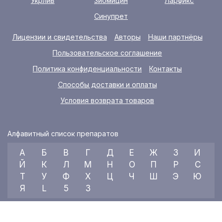
Укрлив
Зиомицин
Ларфикс
Синупрет
Лицензии и свидетельства
Авторы
Наши партнёры
Пользовательское соглашение
Политика конфиденциальности
Контакты
Способы доставки и оплаты
Условия возврата товаров
Алфавитный список препаратов
А
Б
В
Г
Д
Е
Ж
З
И
Й
К
Л
М
Н
О
П
Р
С
Т
У
Ф
Х
Ц
Ч
Ш
Э
Ю
Я
L
5
3
© 2026 RX index, ООО «УКРАИНСКИЙ МЕДИЦИНСКИЙ ВЕСТНИК»
Все права защищены.