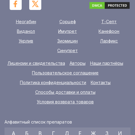
Неогабин
Сорцеф
Т-Септ
Виданол
Имупрет
Канефрон
Укрлив
Зиомицин
Ларфикс
Синупрет
Лицензии и свидетельства
Авторы
Наши партнёры
Пользовательское соглашение
Политика конфиденциальности
Контакты
Способы доставки и оплаты
Условия возврата товаров
Алфавитный список препаратов
А
Б
В
Г
Д
Е
Ж
З
И